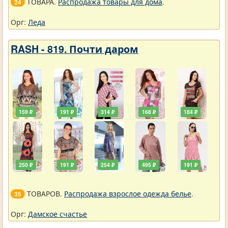
ТОВАРА.
Распродажа товары для дома
.
24
Орг:
Леда
RASH - 819. Почти даром
159 ₽
191 ₽
314 ₽
168 ₽
184 ₽
250 ₽
191 ₽
254 ₽
495 ₽
191 ₽
ТОВАРОВ.
Распродажа взрослое одежда белье
.
35
Орг:
Дамское счастье