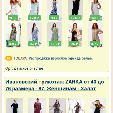
667 ₽
1 245 ₽
762 ₽
1 353 ₽
495 ₽
889 ₽
762 ₽
1 010 ₽
597 ₽
857 ₽
ТОВАРА.
Распродажа взрослое одежда белье
.
93
Орг:
Дамское счастье
Ивановский трикотаж ZARKA от 40 до
76 размера - 87. Женщинам - Халат