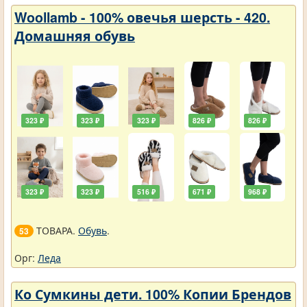
Woollamb - 100% овечья шерсть - 420.
Домашняя обувь
323 ₽
323 ₽
323 ₽
826 ₽
826 ₽
323 ₽
323 ₽
516 ₽
671 ₽
968 ₽
ТОВАРА.
Обувь
.
53
Орг:
Леда
Ко Сумкины дети. 100% Копии Брендов