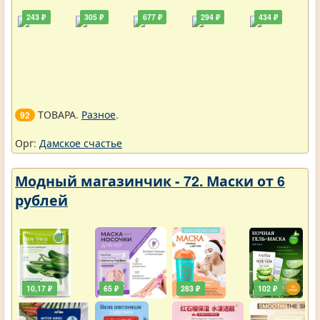
243 ₽
305 ₽
677 ₽
294 ₽
434 ₽
ТОВАРА.
Разное
.
92
Орг:
Дамское счастье
Модный магазинчик - 72. Маски от 6
рублей
10,17 ₽
65 ₽
283 ₽
102 ₽