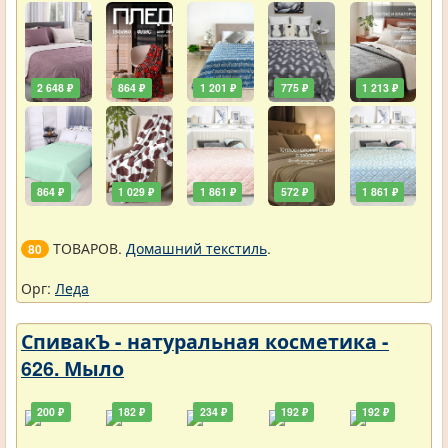
2 648 ₽
864 ₽
1 201 ₽
775 ₽
1 213 ₽
864 ₽
1 029 ₽
1 861 ₽
572 ₽
1 861 ₽
ТОВАРОВ.
Домашний текстиль
.
80
Орг:
Леда
СпивакЪ - натуральная косметика -
626. Мыло
200 ₽
182 ₽
234 ₽
192 ₽
192 ₽