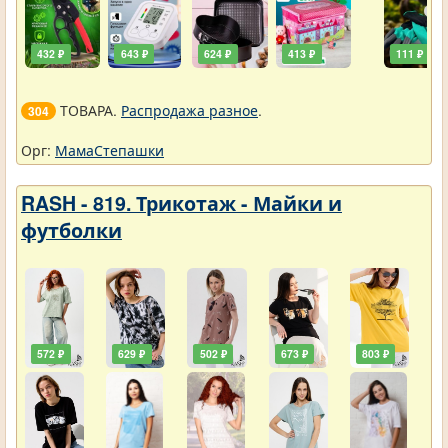
432 ₽
643 ₽
624 ₽
413 ₽
111 ₽
ТОВАРА.
Распродажа разное
.
304
Орг:
МамаСтепашки
RASH - 819. Трикотаж - Майки и
футболки
572 ₽
629 ₽
502 ₽
673 ₽
803 ₽