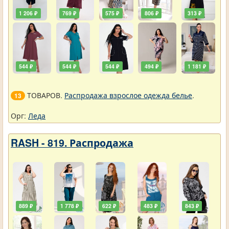
1 206 ₽
769 ₽
575 ₽
806 ₽
313 ₽
544 ₽
544 ₽
544 ₽
494 ₽
1 181 ₽
ТОВАРОВ.
Распродажа взрослое одежда белье
.
13
Орг:
Леда
RASH - 819. Распродажа
889 ₽
1 778 ₽
622 ₽
483 ₽
843 ₽