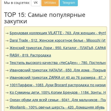
Мы в соцсетях:
VK
VKVideo
Telegram
TOP 15: Самые популярные
закупки
→
Брендовая коллекция VILATTE - 763. Для женщин - Футбол
→
Darsi Trade - 512. Женское корсетное белье - Mioocchi (Ита
→
Женский трикотаж Лори - 950. Каталог - ПЛАТЬЯ, САРАФА
→
RASH - 819. Распродажа
→
Текстиль высокого качества «НеСаДен» - 780. Постельны
→
Ивановский трикотаж НАТАЛИ - 650. Для дома - Покрывал
→
Ивановский трикотаж ZARKA от 40 до 76 размера - 87. Же
→
1001Парфюм - 1083. Духи Brocard распродажа по низким 
→
Ко Сумкины дети. 100% Копии Брендов - 1184. Зонты. Нов
→
Океан обуви для всей семьи - 6041. Для мальчиков - Полу
→
Woollamb - 100% овечья шерсть - 420. Домашняя обувь