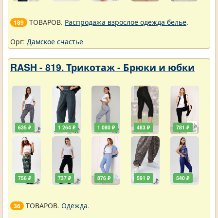
ТОВАРОВ.
Распродажа взрослое одежда белье
.
189
Орг:
Дамское счастье
RASH - 819. Трикотаж - Брюки и юбки
635 ₽
1 264 ₽
1 080 ₽
483 ₽
781 ₽
756 ₽
737 ₽
876 ₽
591 ₽
540 ₽
ТОВАРОВ.
Одежда
.
36