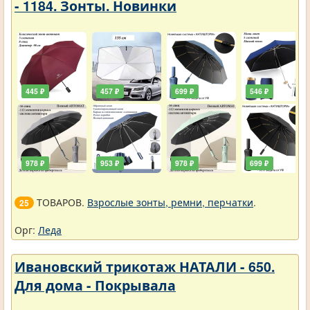
- 1184. Зонты. Новинки
445 ₽
457 ₽
699 ₽
546 ₽
978 ₽
953 ₽
978 ₽
699 ₽
ТОВАРОВ.
Взрослые зонты, ремни, перчатки
.
25
Орг:
Леда
Ивановский трикотаж НАТАЛИ - 650.
Для дома - Покрывала