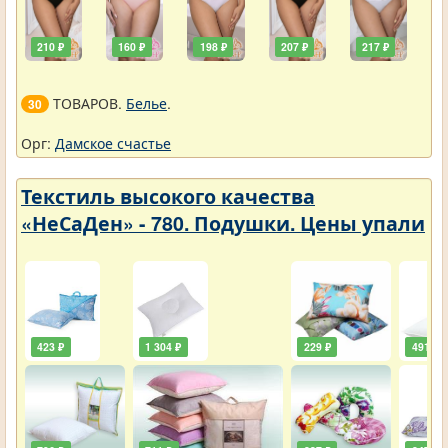
210 ₽
160 ₽
198 ₽
207 ₽
217 ₽
ТОВАРОВ.
Белье
.
30
Орг:
Дамское счастье
Текстиль высокого качества
«НеСаДен» - 780. Подушки. Цены упали
423 ₽
1 304 ₽
229 ₽
491 ₽