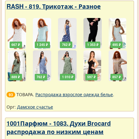
RASH - 819. Трикотаж - Разное
667 ₽
1 245 ₽
762 ₽
1 353 ₽
495 ₽
889 ₽
762 ₽
1 010 ₽
597 ₽
857 ₽
ТОВАРА.
Распродажа взрослое одежда белье
.
93
Орг:
Дамское счастье
1001Парфюм - 1083. Духи Brocard
распродажа по низким ценам