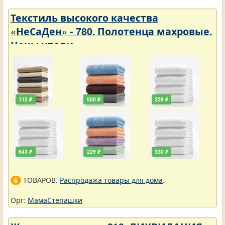
Текстиль высокого качества
«НеСаДен» - 780. Полотенца махровые.
Цены упали
112 ₽
500 ₽
229 ₽
643 ₽
229 ₽
330 ₽
ТОВАРОВ.
Распродажа товары для дома
.
6
Орг:
МамаСтепашки