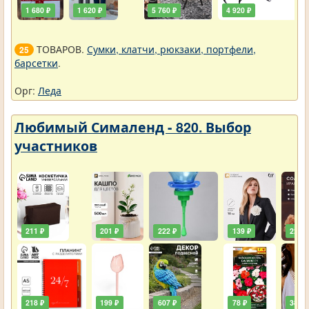
1 680 ₽
1 620 ₽
5 760 ₽
4 920 ₽
ТОВАРОВ.
Сумки, клатчи, рюкзаки, портфели,
25
барсетки
.
Орг:
Леда
Любимый Сималенд - 820. Выбор
участников
211 ₽
201 ₽
222 ₽
139 ₽
222 ₽
218 ₽
199 ₽
607 ₽
78 ₽
385 ₽