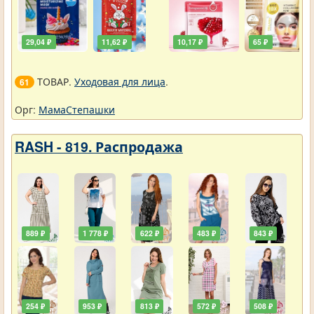
29,04 ₽
11,62 ₽
10,17 ₽
65 ₽
ТОВАР.
Уходовая для лица
.
61
Орг:
МамаСтепашки
RASH - 819. Распродажа
889 ₽
1 778 ₽
622 ₽
483 ₽
843 ₽
254 ₽
953 ₽
813 ₽
572 ₽
508 ₽