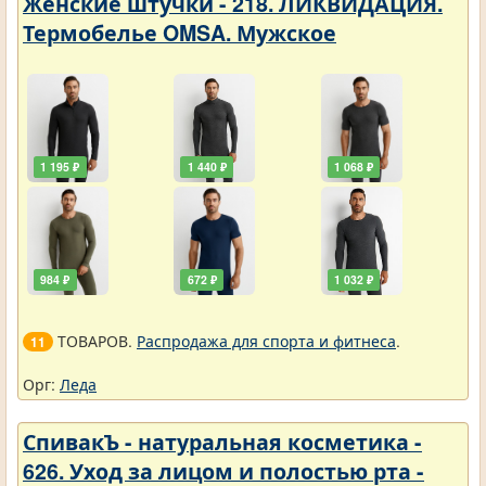
Женские штучки - 218. ЛИКВИДАЦИЯ.
Термобелье OMSA. Мужское
1 195 ₽
1 440 ₽
1 068 ₽
984 ₽
672 ₽
1 032 ₽
ТОВАРОВ.
Распродажа для спорта и фитнеса
.
11
Орг:
Леда
СпивакЪ - натуральная косметика -
626. Уход за лицом и полостью рта -