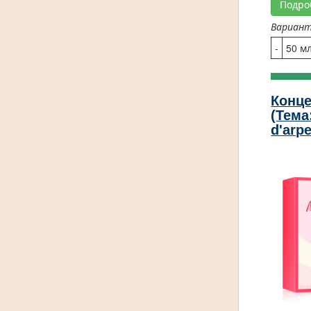
Подро
Вариан
-
50 м
Конце
(Тема:
d'arp