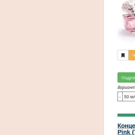
Ч
Подро
Вариан
-
50 м
Конце
Pink 