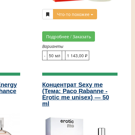
Что-то похожее
Подробнее / Заказать
Варианты
-
50 мл
1 143,00 ₽
Energy
Концентрат Sexy me
Chance
(Тема: Paco Rabanne -
Erotic me unisex) — 50
ml