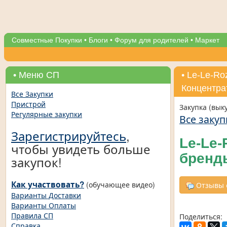
Совместные Покупки
•
Блоги
•
Форум для родителей
•
Маркет
• Меню СП
• Le-Le-R
Концентра
Все Закупки
Пристрой
Закупка (вык
Регулярные закупки
Все закуп
Зарегистрируйтесь
,
Le-Le
чтобы увидеть больше
бренды
закупок!
Как участвовать?
(обучающее видео)
Отзывы о
Варианты Доставки
Варианты Оплаты
Правила СП
Поделиться:
Справка