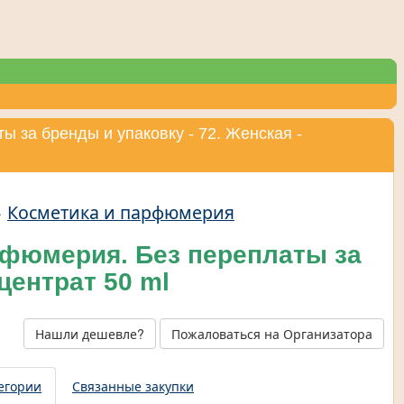
 за бренды и упаковку - 72. Женская -
→
Косметика и парфюмерия
рфюмерия. Без переплаты за
центрат 50 ml
Нашли дешевле?
Пожаловаться на Организатора
егории
Связанные закупки