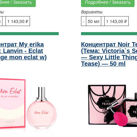
бнее / Заказать
Подробнее / Заказать
ты
Варианты
л
1 143,00 ₽
-
50 мл
1 143,00 ₽
нтрат My erika
Концентрат Noir T
 Lanvin - Eclat
(Тема: Victoria`s S
ege mon eclat w)
— Sexy Little Thin
Tease) — 50 ml