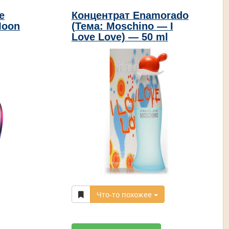
e
Концентрат Enamorado
Moon
(Тема: Moschino — I
Love Love) — 50 ml
Что-то похожее