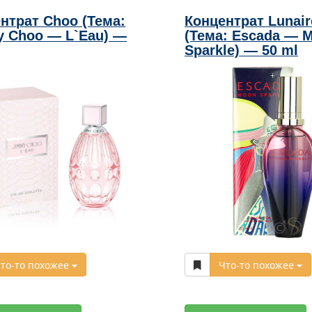
нтрат Choo (Тема:
Концентрат Lunair
 Choo — L`Eau) —
(Тема: Escada — 
Sparkle) — 50 ml
то-то похожее
Что-то похожее