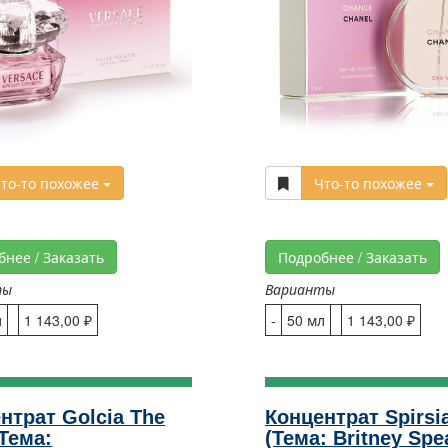
то-то похожее
Что-то похожее
бнее / Заказать
Подробнее / Заказать
ты
Варианты
л
1 143,00 ₽
-
50 мл
1 143,00 ₽
нтрат Golcia The
Концентрат Spirsi
(Тема:
(Тема: Britney Sp