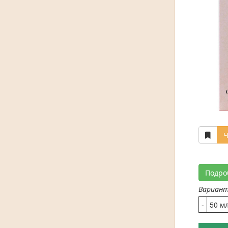
Ч
Подро
Вариан
-
50 м