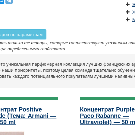
Э
Ж
М
аров по параметрам
ть только те товары, которые соответствуют указанным вами 
щие определенными свойствами.
 это уникальная парфюмерная коллекция лучших французских ар
 наши приоритеты, поэтому целая команда тщательно обученн
овать каждого потенциального покупателям лучшими наливны
нтрат Positive
Концентрат Purple
ude (Тема: Armani —
Paco Rabanne —
 50 ml
Ultraviolet) — 50 m