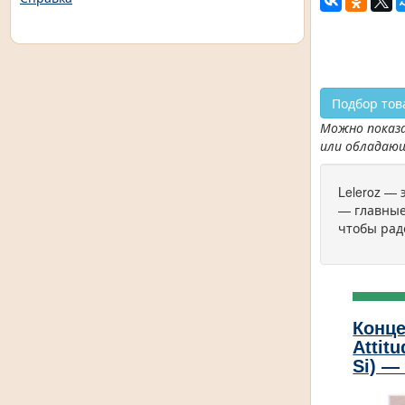
Подбор тов
Можно показа
или обладаю
Leleroz —
— главные
чтобы рад
Конце
Attit
Si) —