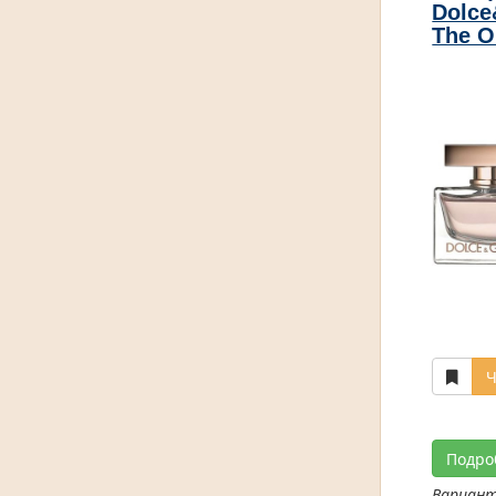
Dolc
The O
Ч
Подро
Вариан