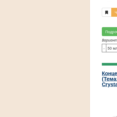
Ч
Подро
Вариан
-
50 м
Конце
(Тема
Cryst