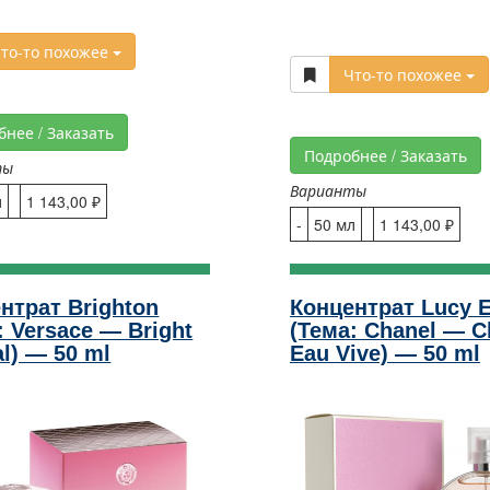
то-то похожее
Что-то похожее
бнее / Заказать
Подробнее / Заказать
ты
Варианты
л
1 143,00 ₽
-
50 мл
1 143,00 ₽
нтрат Brighton
Концентрат Lucy 
: Versace — Bright
(Тема: Chanel — 
al) — 50 ml
Eau Vive) — 50 ml