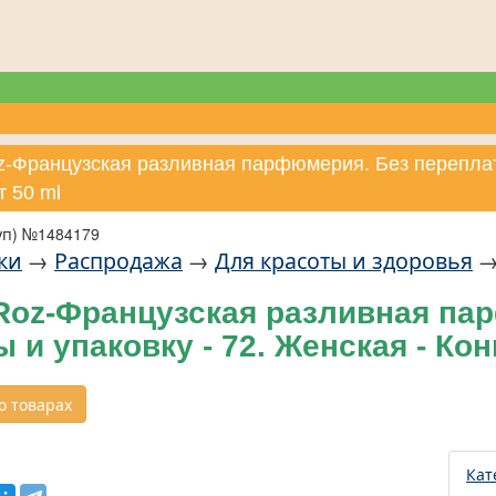
oz-Французская разливная парфюмерия. Без переплаты
т 50 ml
уп) №1484179
ки
→
Распродажа
→
Для красоты и здоровья
-Roz-Французская разливная па
 и упаковку - 72. Женская - Кон
 товарах
Кат