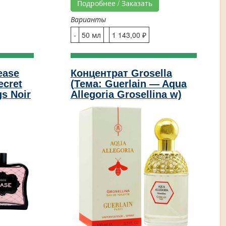
Подробнее / Заказать
Варианты
-
50 мл
1 143,00 ₽
ease
Концентрат Grosella
ecret
(Тема: Guerlain — Aqua
gs Noir
Allegoria Grosellina w)