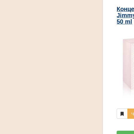
Конце
Jimmy
50 ml
Ч