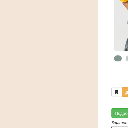
1
Д
Подро
Вариан