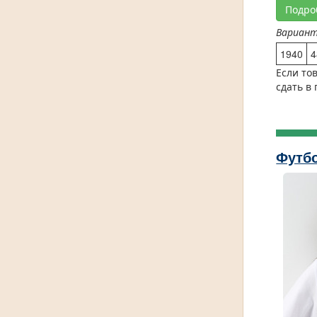
Подро
Вариан
1940
4
Если то
сдать в
Футбо