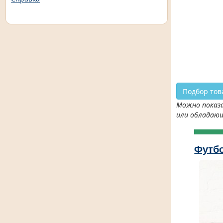
Подбор тов
Можно показа
или обладаю
Футбо