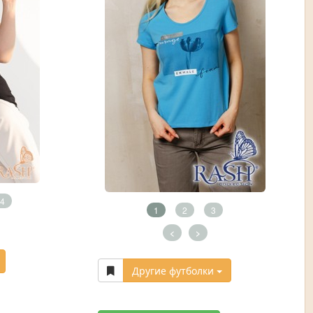
4
1
2
3
<
>
Другие футболки