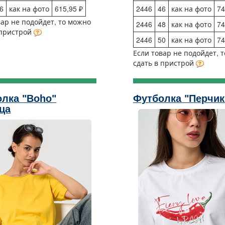
6
как на фото
615,95 ₽
2446
46
как на фото
74
вар не подойдет, то можно
2446
48
как на фото
74
 пристрой
2446
50
как на фото
74
Если товар не подойдет, 
сдать в пристрой
лка "Boho"
Футболка "Перчик
ца