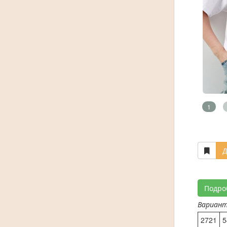
1
Д
Подро
Вариан
2721
5