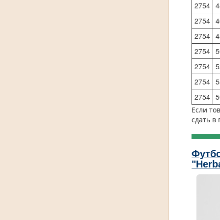
2754
4
2754
4
2754
4
2754
5
2754
5
2754
5
2754
5
Если то
сдать в
Футбо
"Herb