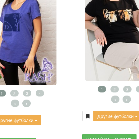
1
2
3
1
2
3
4
<
>
<
>
Другие футболки
ругие футболки