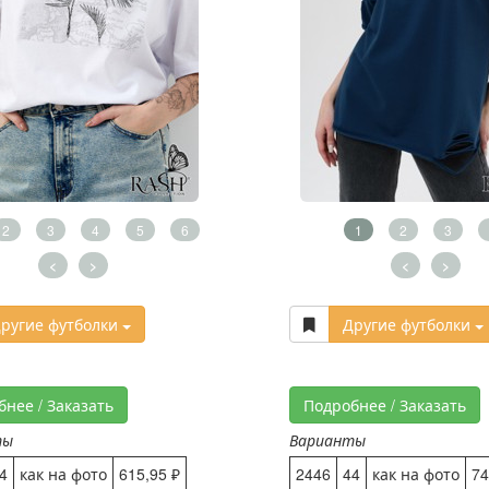
2
3
4
5
6
1
2
3
<
>
<
>
ругие футболки
Другие футболки
бнее / Заказать
Подробнее / Заказать
ты
Варианты
4
как на фото
615,95 ₽
2446
44
как на фото
74