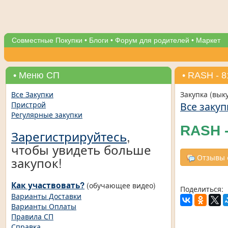
Совместные Покупки
•
Блоги
•
Форум для родителей
•
Маркет
• Меню СП
• RASH - 8
Все Закупки
Закупка (вык
Все закуп
Пристрой
Регулярные закупки
RASH -
Зарегистрируйтесь
,
чтобы увидеть больше
Отзывы о
закупок!
Как участвовать?
(обучающее видео)
Поделиться:
Варианты Доставки
Варианты Оплаты
Правила СП
Справка