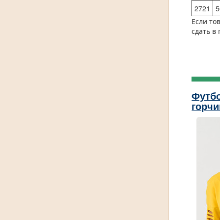
2721
5
Если то
сдать в
Футбо
горчи