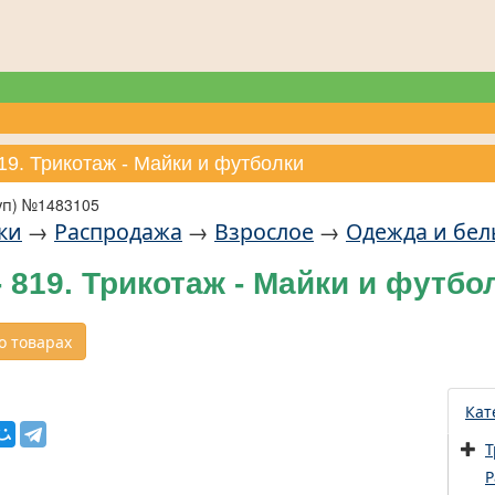
19. Трикотаж - Майки и футболки
уп) №1483105
ки
→
Распродажа
→
Взрослое
→
Одежда и бел
 819. Трикотаж - Майки и футбо
 товарах
Кат
Т
Р