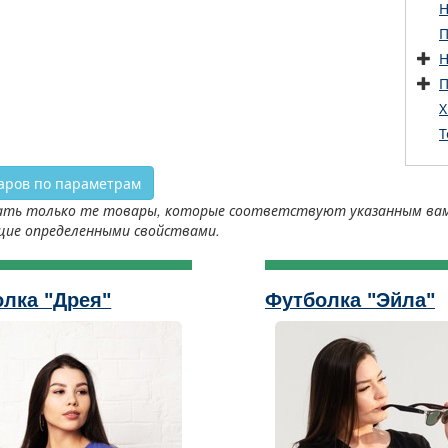
Н
П
Н
П
Х
Т
аров по параметрам
ть только те товары, которые соответствуют указанным вами 
щие определенными свойствами.
лка "Дрея"
Футболка "Эйла"