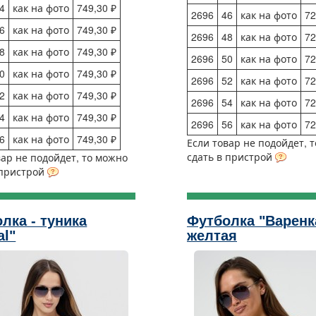
4
как на фото
749,30 ₽
2696
46
как на фото
72
6
как на фото
749,30 ₽
2696
48
как на фото
72
8
как на фото
749,30 ₽
2696
50
как на фото
72
0
как на фото
749,30 ₽
2696
52
как на фото
72
2
как на фото
749,30 ₽
2696
54
как на фото
72
4
как на фото
749,30 ₽
2696
56
как на фото
72
6
как на фото
749,30 ₽
Если товар не подойдет, 
сдать в пристрой
вар не подойдет, то можно
 пристрой
лка - туника
Футболка "Варенк
al"
желтая