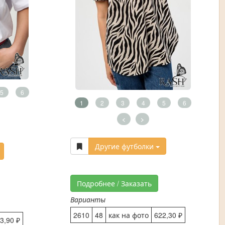
5
6
1
2
3
4
5
6
<
>
Другие футболки
Подробнее / Заказать
Варианты
2610
48
как на фото
622,30 ₽
3,90 ₽