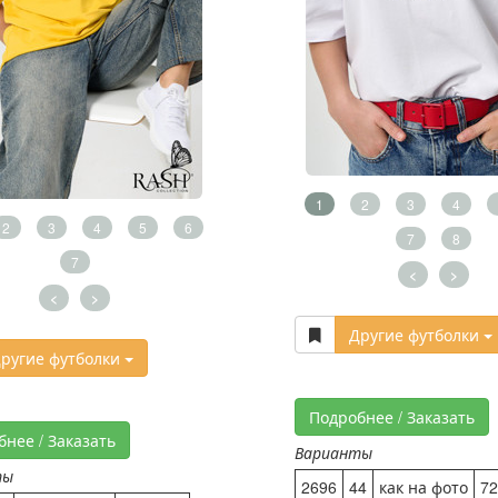
1
2
3
4
2
3
4
5
6
7
8
7
<
>
<
>
Другие футболки
ругие футболки
Подробнее / Заказать
бнее / Заказать
Варианты
ты
2696
44
как на фото
72