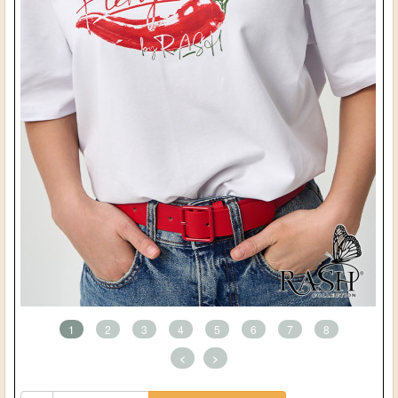
1
2
3
4
5
6
7
8
<
>