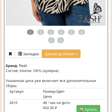
1
2
3
4
5
6
<
>
Закладки
Другие футболки
Бренд:
Rash
Состав: Хлопок 100% (кулирка)
Указанная цена уже включает все дополнительные
сборы.
Артикул
Размер/Цвет
Цена
2610
48 / как на фото
622,30 ₽
Купить