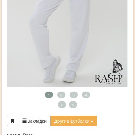
1
2
3
4
<
>
Закладки
Другие футболки