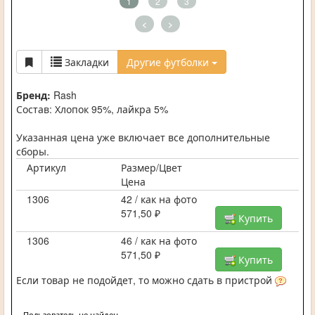
1
2
3
<
>
Закладки
Другие футболки
Бренд:
Rash
Состав: Хлопок 95%, лайкра 5%
Указанная цена уже включает все дополнительные
сборы.
Артикул
Размер/Цвет
Цена
1306
42 / как на фото
571,50 ₽
Купить
1306
46 / как на фото
571,50 ₽
Купить
Если товар не подойдет, то можно сдать в пристрой
Пользователь не найден