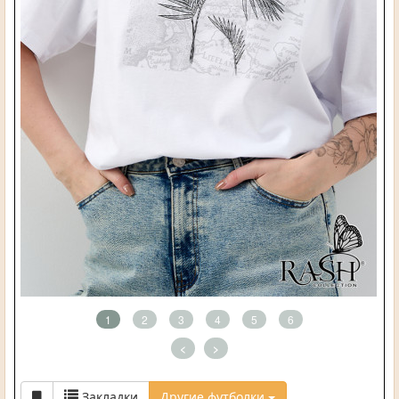
1
2
3
4
5
6
<
>
Закладки
Другие футболки