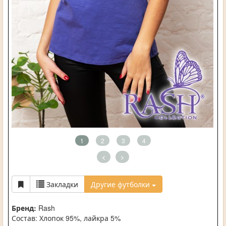
1
2
3
4
<
>
Закладки
Другие футболки
Бренд:
Rash
Состав: Хлопок 95%, лайкра 5%