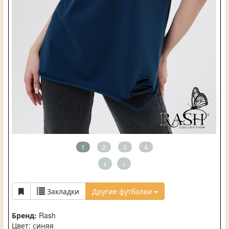
1
2
3
4
<
>
Закладки
Другие футболки
Бренд:
Rash
Цвет: синяя