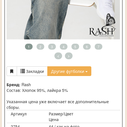
1
2
3
4
5
6
7
<
>
Закладки
Другие футболки
Бренд:
Rash
Состав: Хлопок 95%, лайкра 5%
Указанная цена уже включает все дополнительные
сборы.
Артикул
Размер/Цвет
Цена
2754
44 / как на фото