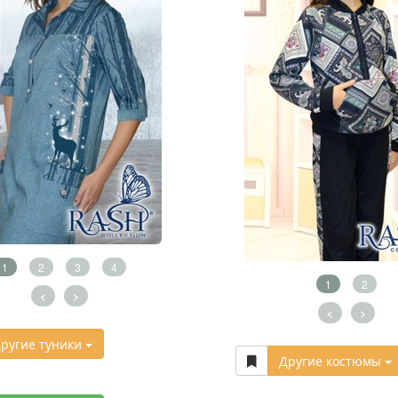
1
2
3
4
1
2
<
>
<
>
ругие туники
Другие костюмы