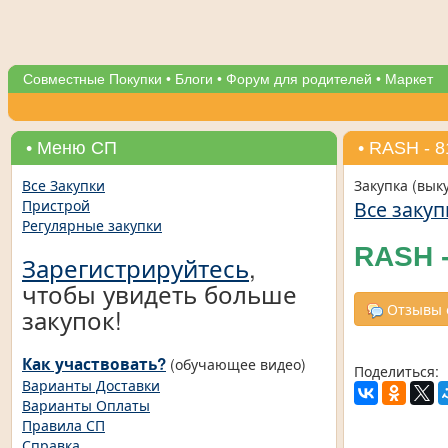
Совместные Покупки
•
Блоги
•
Форум для родителей
•
Маркет
• Меню СП
• RASH - 
Все Закупки
Закупка (вык
Все закуп
Пристрой
Регулярные закупки
RASH -
Зарегистрируйтесь
,
чтобы увидеть больше
Отзывы о
закупок!
Как участвовать?
(обучающее видео)
Поделиться:
Варианты Доставки
Варианты Оплаты
Правила СП
Справка