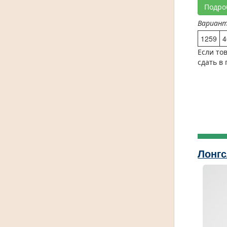
Подро
Вариан
1259
4
Если то
сдать в
Лонгс