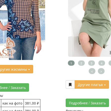
1
2
3
4
ругие жасмины
<
>
Другие платья
бнее / Заказать
ты
Подробнее / Заказать
как на фото
381,00 ₽
как на фото
381,00 ₽
Варианты