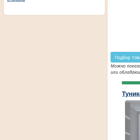
Подбор тов
Можно показа
или обладаю
Туника