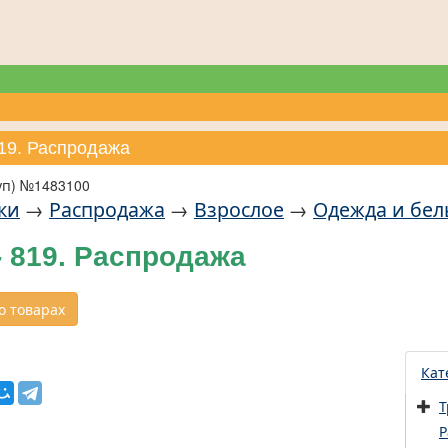
819. Распродажа
уп) №1483100
ки
→
Распродажа
→
Взрослое
→
Одежда и бел
 819. Распродажа
 товарах
Кат
Т
Р