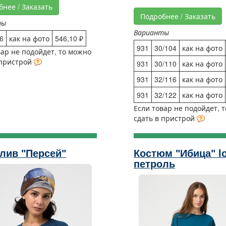
бнее / Заказать
Подробнее / Заказать
ты
Варианты
6
как на фото
546,10 ₽
931
30/104
как на фото
вар не подойдет, то можно
 пристрой
931
30/110
как на фото
931
32/116
как на фото
931
32/122
как на фото
Если товар не подойдет, 
сдать в пристрой
лив "Персей"
Костюм "Ибица" l
петроль