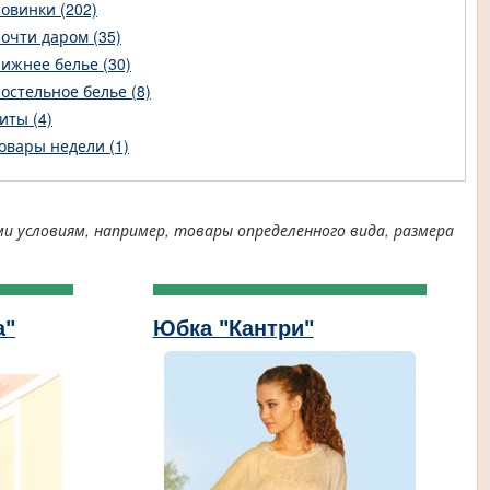
овинки (202)
очти даром (35)
ижнее белье (30)
остельное белье (8)
иты (4)
овары недели (1)
условиям, например, товары определенного вида, размера
а"
Юбка "Кантри"