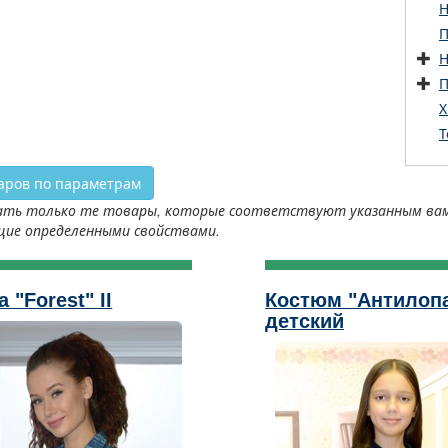
Н
П
Н
П
Х
Т
аров по параметрам
ть только те товары, которые соответствуют указанным вами 
щие определенными свойствами.
 "Forest" II
Костюм "Антилоп
детский