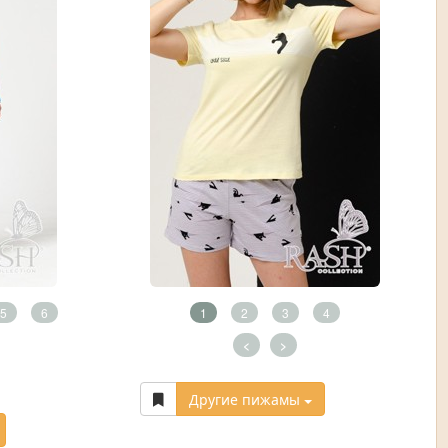
5
6
1
2
3
4
<
>
Другие пижамы