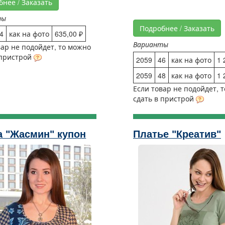
бнее / Заказать
ты
Подробнее / Заказать
4
как на фото
635,00 ₽
Варианты
вар не подойдет, то можно
 пристрой
2059
46
как на фото
1 
2059
48
как на фото
1 
Если товар не подойдет, 
сдать в пристрой
 "Жасмин" купон
Платье "Креатив"