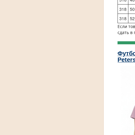
318
50
318
52
Если то
сдать в
Футбо
Peter