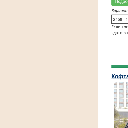
Подро
Вариан
2458
4
Если то
сдать в
Кофта