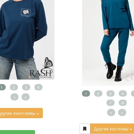
1
2
3
4
1
2
3
4
<
>
7
8
<
>
ругие лонгсливы
Другие костюмы