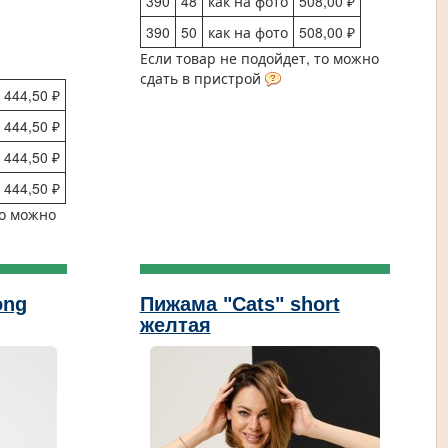
390
48
как на фото
508,00 ₽
390
50
как на фото
508,00 ₽
Если товар не подойдет, то можно
сдать в пристрой
444,50 ₽
444,50 ₽
444,50 ₽
444,50 ₽
то можно
ong
Пижама "Cats" short
желтая