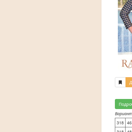
Д
Подро
Вариан
318
46
318
48