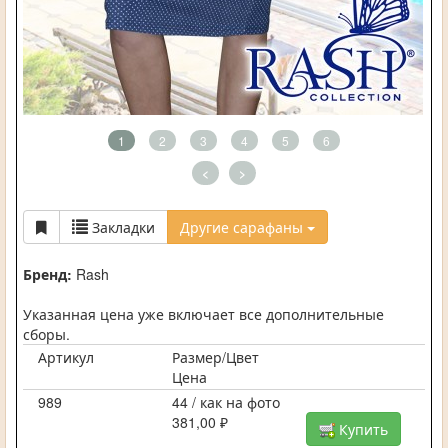
1
2
3
4
5
6
<
>
Закладки
Другие сарафаны
Бренд:
Rash
Указанная цена уже включает все дополнительные
сборы.
Артикул
Размер/Цвет
Цена
989
44 / как на фото
381,00 ₽
Купить