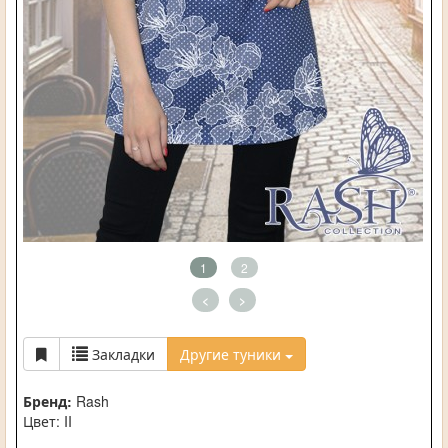
1
2
<
>
Закладки
Другие туники
Бренд:
Rash
Цвет: II