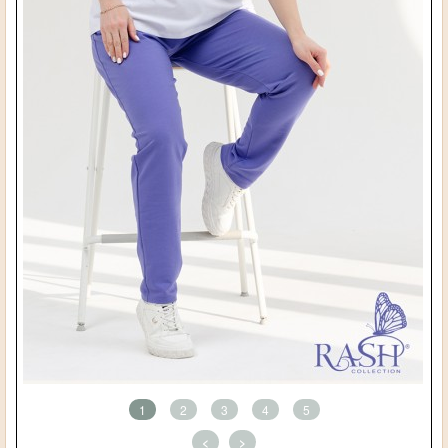
1
2
3
4
5
<
>