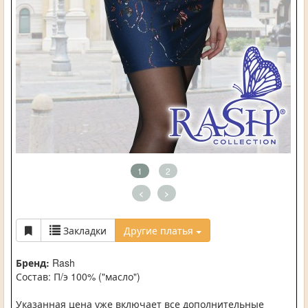
1
2
<
>
Закладки
Другие платья
Бренд:
Rash
Состав: П/э 100% ("масло")
Указанная цена уже включает все дополнительные