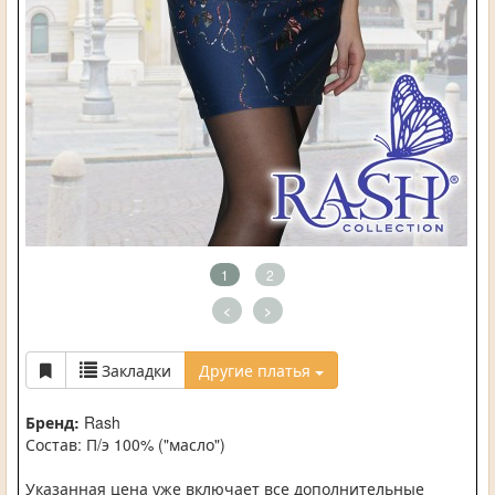
1
2
<
>
Закладки
Другие платья
Бренд:
Rash
Состав: П/э 100% ("масло")
Указанная цена уже включает все дополнительные