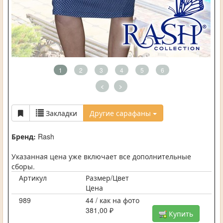
1
2
3
4
5
6
<
>
Закладки
Другие сарафаны
Бренд:
Rash
Указанная цена уже включает все дополнительные
сборы.
Артикул
Размер/Цвет
Цена
989
44 / как на фото
381,00 ₽
Купить