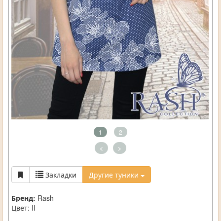
1
2
<
>
Закладки
Другие туники
Бренд:
Rash
Цвет: II