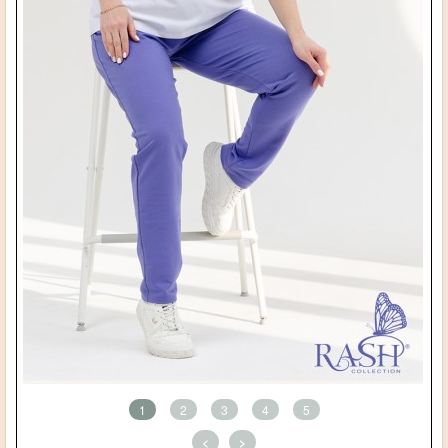
1
2
3
4
5
<
>