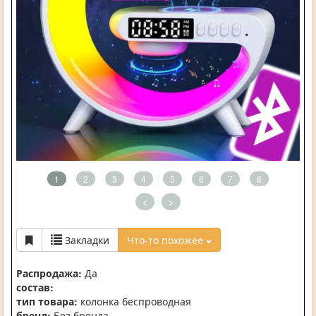
1
2
3
4
5
6
7
8
<
>
Закладки
Что-то похожее
Распродажа:
Да
состав:
тип товара:
колонка беспроводная
бренд:
Без бренда