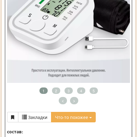
1
2
3
4
5
<
>
Закладки
Что-то похожее
состав: