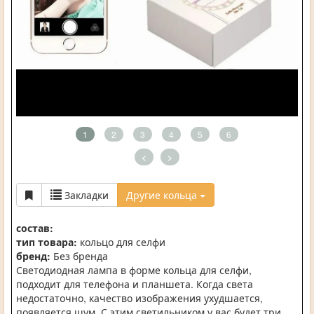
1
2
3
4
5
6
<
>
Закладки
Другие кольца
состав:
тип товара:
кольцо для селфи
бренд:
Без бренда
Светодиодная лампа в форме кольца для селфи,
подходит для телефона и планшета. Когда света
недостаточно, качество изображения ухудшается,
появляется шум. С этим светильником у вас будет три