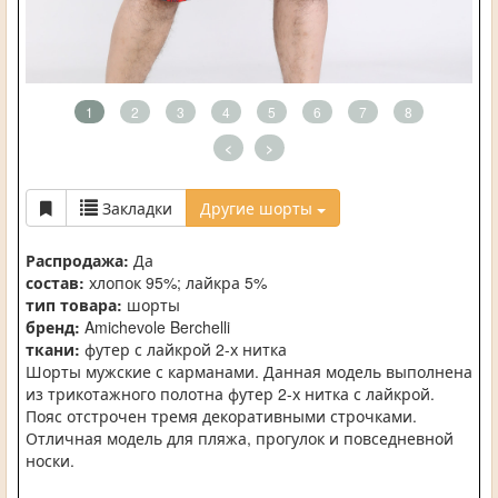
1
2
3
4
5
6
7
8
<
>
Закладки
Другие шорты
Распродажа:
Да
состав:
хлопок 95%; лайкра 5%
тип товара:
шорты
бренд:
Amichevole Berchelli
ткани:
футер с лайкрой 2-х нитка
Шорты мужские с карманами. Данная модель выполнена
из трикотажного полотна футер 2-х нитка с лайкрой.
Пояс отстрочен тремя декоративными строчками.
Отличная модель для пляжа, прогулок и повседневной
носки.