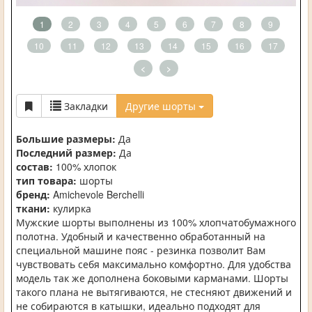
1
2
3
4
5
6
7
8
9
10
11
12
13
14
15
16
17
<
>
Закладки
Другие шорты
Большие размеры:
Да
Последний размер:
Да
состав:
100% хлопок
тип товара:
шорты
бренд:
Amichevole Berchelli
ткани:
кулирка
Мужские шорты выполнены из 100% хлопчатобумажного
полотна. Удобный и качественно обработанный на
специальной машине пояс - резинка позволит Вам
чувствовать себя максимально комфортно. Для удобства
модель так же дополнена боковыми карманами. Шорты
такого плана не вытягиваются, не стесняют движений и
не собираются в катышки, идеально подходят для