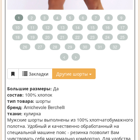
1
2
3
4
5
6
7
8
9
10
11
12
13
14
15
16
17
18
19
20
21
22
23
24
25
26
27
28
29
30
31
32
<
>
Закладки
Другие шорты
Большие размеры:
Да
состав:
100% хлопок
тип товара:
шорты
бренд:
Amichevole Berchelli
ткани:
кулирка
Мужские шорты выполнены из 100% хлопчатобумажного
полотна. Удобный и качественно обработанный на
специальной машине пояс - резинка позволит Вам
чувствовать себя максимально комфортно. Для удобства