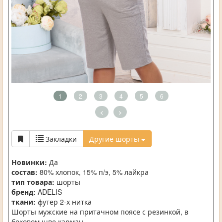
1
2
3
4
5
6
<
>
Закладки
Другие шорты
Новинки:
Да
состав:
80% хлопок, 15% п/э, 5% лайкра
тип товара:
шорты
бренд:
ADELIS
ткани:
футер 2-х нитка
Шорты мужские на притачном поясе с резинкой, в
боковом шве карман.