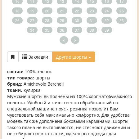
10
11
12
13
14
15
16
17
18
19
20
21
22
23
24
25
26
27
28
29
30
31
32
33
34
35
36
37
38
39
<
>
Закладки
Другие шорты
состав:
100% хлопок
тип товара:
шорты
бренд:
Amichevole Berchelli
ткани:
кулирка
Мужские шорты выполнены из 100% хлопчатобумажного
полотна. Удобный и качественно обработанный на
специальной машине пояс - резинка позволит Вам
чувствовать себя максимально комфортно. Для удобства
модель так же дополнена боковыми карманами. Шорты
такого плана не вытягиваются, не стесняют движений и
не собираются в катышки, идеально подходят для