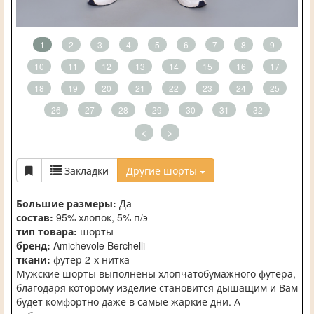
1
2
3
4
5
6
7
8
9
10
11
12
13
14
15
16
17
18
19
20
21
22
23
24
25
26
27
28
29
30
31
32
<
>
Закладки
Другие шорты
Большие размеры:
Да
состав:
95% хлопок, 5% п/э
тип товара:
шорты
бренд:
Amichevole Berchelli
ткани:
футер 2-х нитка
Мужские шорты выполнены хлопчатобумажного футера,
благодаря которому изделие становится дышащим и Вам
будет комфортно даже в самые жаркие дни. А