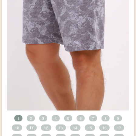
1
2
3
4
5
6
7
8
9
10
11
12
13
14
15
16
17