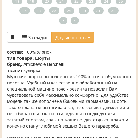
18
19
20
21
22
23
24
25
26
27
28
29
30
31
32
<
>
Закладки
Другие шорты
состав:
100% хлопок
тип товара:
шорты
бренд:
Amichevole Berchelli
ткани:
кулирка
Мужские шорты выполнены из 100% хлопчатобумажного
полотна. Удобный и качественно обработанный на
специальной машине пояс - резинка позволит Вам
чувствовать себя максимально комфортно. Для удобства
модель так же дополнена боковыми карманами. Шорты
такого плана не вытягиваются, не стесняют движений и
не собираются в катышки, идеально подходят для
занятий спортом, езды на машине, для отдыха, пляжа и
конечно станут любимой вещью Вашего гардероба.
Указанная цена уже включает все дополнительные