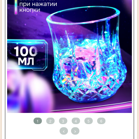
1
2
3
4
5
6
<
>