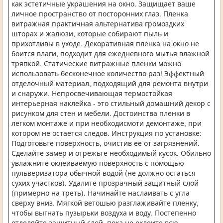
как эстетичные украшения на окно. Защищает ваше
личное пространство от посторонних глаз. Пленка
витражная практичная альтернатива громоздких
шторах и жалюзи, которые собирают пыль и
прихотливы в уходе. Декоративная пленка на окно не
боится влаги, подходит для ежедневного мытья влажной
тряпкой. Статические витражные пленки можно
использовать бесконечное количество раз! Эффектный
отделочный материал, подходящий для ремонта внутри
и снаружи. Непросвечивающая термостойкая
интерьерная наклейка - это стильный домашний декор с
рисунком для стен и мебели. Достоинства пленки в
легком монтаже и при необходисмоти демонтаже, при
котором не остается следов. Инструкция по установке:
Подготовьте поверхность, очистив ее от загрязнений.
Сделайте замер и отрежьте необходимый кусок. Обильно
увлажните оклеиваемую поверхность с помощью
пульверизатора обычной водой (не должно остаться
сухих участков). Удалите прозрачный защитный слой
(примерно на треть). Начинайте наслаивать с угла
сверху вниз. Мягкой ветошью разглаживайте пленку,
чтобы выгнать пузырьки воздуха и воду. Постепенно
отделяйте защитный слой, пока не оклеите всю