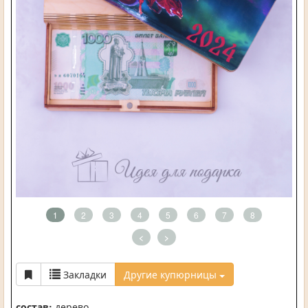
1
2
3
4
5
6
7
8
<
>
Закладки
Другие купюрницы
состав:
дерево