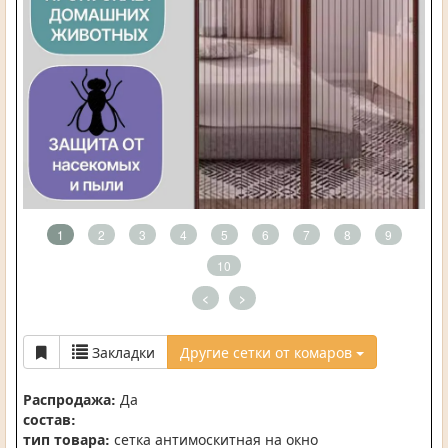
1
2
3
4
5
6
7
8
9
10
<
>
Закладки
Другие сетки от комаров
Распродажа:
Да
состав:
тип товара:
сетка антимоскитная на окно