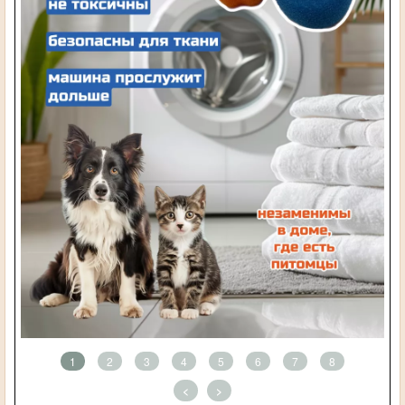
1
2
3
4
5
6
7
8
<
>