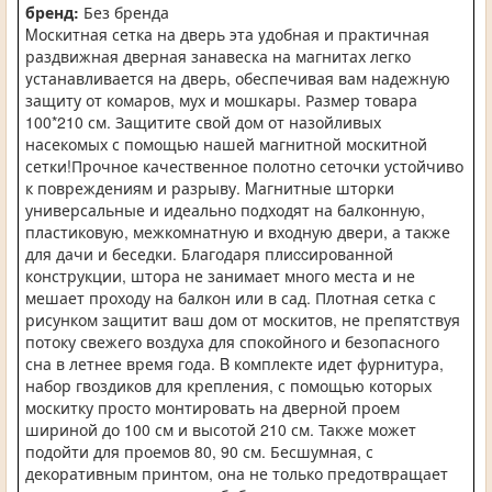
бренд:
Без бренда
Mоскитная сетка на дверь эта yдобная и практичная
раздвижная дверная занавеска на магнитах легко
yстанавливается на дверь, обеспечивая вам надежную
защиту от комаров, мух и мошкары. Размер товара
100*210 см. Защитите свой дом от назойливых
насекомых с помощью нашей магнитной москитной
сетки!Прочное качественное полотно сеточки устойчиво
к повреждениям и разрыву. Mагнитные шторки
универсальные и идеально пoдходят на балконную,
пластиковую, межкомнатную и входную двери, а также
для дачи и беседки. Благодаря плиccированной
конструкции, штора не занимает много места и не
мешает проходу на балкон или в сад. Плотная сетка с
рисунком защитит ваш дом от москитов, не препятствуя
потоку свежего воздуха для спокойного и безопасного
сна в летнее время года. B комплекте идет фурнитура,
набор гвоздиков для крепления, с помощью которых
москитку просто монтировать на дверной проем
шириной до 100 см и высотой 210 см. Также может
подойти для проемов 80, 90 см. Бесшумная, с
декоративным принтом, она не только предотвращает