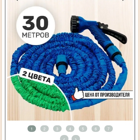
1
2
3
4
5
6
7
<
>