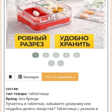
1
2
3
4
5
<
>
Закладки
Что-то похожее
состав:
тип товара:
таблетница
бренд:
Без бренда
Путаетесь в таблетках, забываете дозировку или
неудобно делить лекарства? Таблетница с резаком и