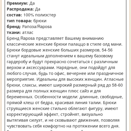
Премиум:
Да
Распродажа:
Да
состав:
100% полиэстер
тип товара:
брюки
бренд:
Рапоза/Raposa
ткани:
атлас
Бренд Raposa представляет Вашему вниманию
классические женские брюки палаццо в стиле олд мани.
Брюки бордовые женские больших размеров, 54-56
станут идеальным дополнением к вашему базовому
гардеробу и будут прекрасно сочетаться с различным
верхом и аксессуарами. Нарядные, они подойдут для
любого случая, будь то офис, вечернее или праздничное
мероприятие. Идеальны для высоких женщин. Атласные
брюки, слаксы, имеют широкий размерный ряд до 58-60
размера для полных женщин плюс сайз и для
беременных. Особенности модели: длинные, свободные,
прямой клеш от бедра, красивая линия талии. Брюки
струящиеся женские стильно облегают фигуру, имеют
корректирующий эффект, стройнят, визуально
вытягивая силуэт, и не сковывают движения, позволяя
чувствовать себя комфортно на протяжении всего дня.