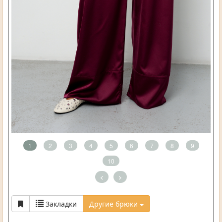
1
2
3
4
5
6
7
8
9
10
<
>
Закладки
Другие брюки