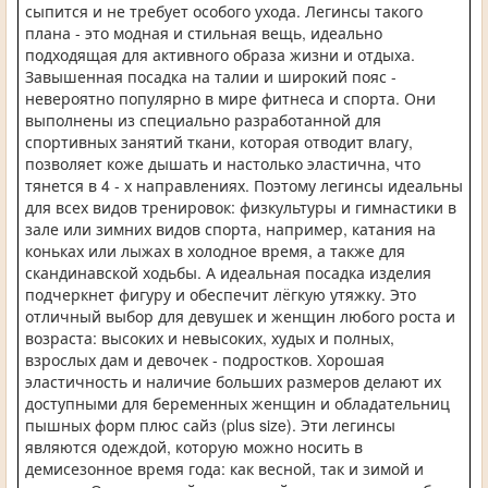
сыпится и не требует особого ухода. Легинсы такого
плана - это модная и стильная вещь, идеально
подходящая для активного образа жизни и отдыха.
Завышенная посадка на талии и широкий пояс -
невероятно популярно в мире фитнеса и спорта. Они
выполнены из специально разработанной для
спортивных занятий ткани, которая отводит влагу,
позволяет коже дышать и настолько эластична, что
тянется в 4 - х направлениях. Поэтому легинсы идеальны
для всех видов тренировок: физкультуры и гимнастики в
зале или зимних видов спорта, например, катания на
коньках или лыжах в холодное время, а также для
скандинавской ходьбы. А идеальная посадка изделия
подчеркнет фигуру и обеспечит лёгкую утяжку. Это
отличный выбор для девушек и женщин любого роста и
возраста: высоких и невысоких, худых и полных,
взрослых дам и девочек - подростков. Хорошая
эластичность и наличие больших размеров делают их
доступными для беременных женщин и обладательниц
пышных форм плюс сайз (plus size). Эти легинсы
являются одеждой, которую можно носить в
демисезонное время года: как весной, так и зимой и