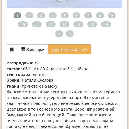
1
2
3
4
5
6
7
8
9
10
11
12
13
14
15
16
<
>
Закладки
Другие легинсы
Распродажа:
Да
состав:
65% п/э; 30% вискоза; 5% лайкра
тип товара:
легинсы
бренд:
Натали Суслова
ткани:
трикотаж на меху
Женские утеплённые легинсы выполнены из материала
нового поколения футер найк - спорт. Это мягкое и
эластичное полотно, утеплённое мелковорсным мехом,
цвет меха в тон основного цвета. Ворс направленный
3мм, мягкий и не блестящий. Полотно эластичное и
очень приятное на ощупь с обеих сторон. Благодаря
составу не вытягивается, не образует катышки, не