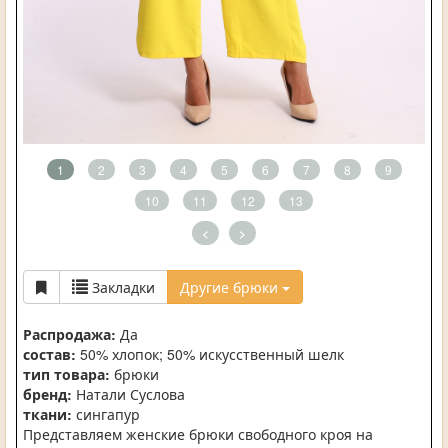
1
2
3
4
5
6
7
8
9
10
11
12
13
<
>
Закладки
Другие брюки
Распродажа:
Да
состав:
50% хлопок; 50% искусственный шелк
тип товара:
брюки
бренд:
Натали Суслова
ткани:
сингапур
Представляем женские брюки свободного кроя на