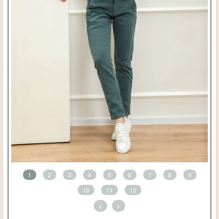
1
2
3
4
5
6
7
8
9
10
11
12
<
>