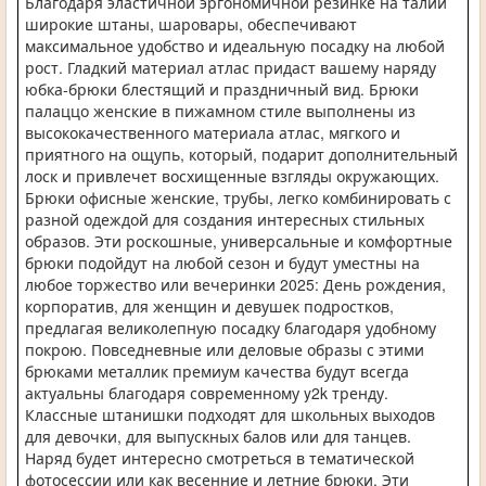
Благодаря эластичной эргономичной резинке на талии
широкие штаны, шаровары, обеспечивают
максимальное удобство и идеальную посадку на любой
рост. Гладкий материал атлас придаст вашему наряду
юбка-брюки блестящий и праздничный вид. Брюки
палаццо женские в пижамном стиле выполнены из
высококачественного материала атлас, мягкого и
приятного на ощупь, который, подарит дополнительный
лоск и привлечет восхищенные взгляды окружающих.
Брюки офисные женские, трубы, легко комбинировать с
разной одеждой для создания интересных стильных
образов. Эти роскошные, универсальные и комфортные
брюки подойдут на любой сезон и будут уместны на
любое торжество или вечеринки 2025: День рождения,
корпоратив, для женщин и девушек подростков,
предлагая великолепную посадку благодаря удобному
покрою. Повседневные или деловые образы с этими
брюками металлик премиум качества будут всегда
актуальны благодаря современному y2k тренду.
Классные штанишки подходят для школьных выходов
для девочки, для выпускных балов или для танцев.
Наряд будет интересно смотреться в тематической
фотосессии или как весенние и летние брюки. Эти