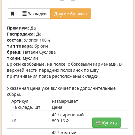
Закладки
Другие брюки
Премиум:
Да
Распродажа:
Да
состав:
хлопок 100%
тип товара:
брюки
бренд:
Натали Суслова
ткани:
муслин
Брюки свободные, на поясе, с боковыми карманами. В
верхней части передних половинок по шву
притачивания пояса расположены складки.
Указанная цена уже включает все дополнительные
сборы.
Артикул
Размер/Цвет
На складе, шт.
Цена
-
42 / сиреневый
16
899,16 ₽
Купить
-
42 / желтый