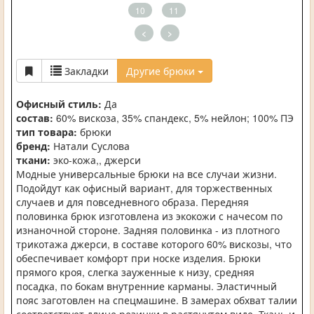
10
11
<
>
Закладки
Другие брюки
Офисный стиль:
Да
состав:
60% вискоза, 35% спандекс, 5% нейлон; 100% ПЭ
тип товара:
брюки
бренд:
Натали Суслова
ткани:
эко-кожа,, джерси
Модные универсальные брюки на все случаи жизни.
Подойдут как офисный вариант, для торжественных
случаев и для повседневного образа. Передняя
половинка брюк изготовлена из экокожи с начесом по
изнаночной стороне. Задняя половинка - из плотного
трикотажа джерси, в составе которого 60% вискозы, что
обеспечивает комфорт при носке изделия. Брюки
прямого кроя, слегка зауженные к низу, средняя
посадка, по бокам внутренние карманы. Эластичный
пояс заготовлен на спецмашине. В замерах обхват талии
соответствует длине резинки в растянутом виде. Ткань и