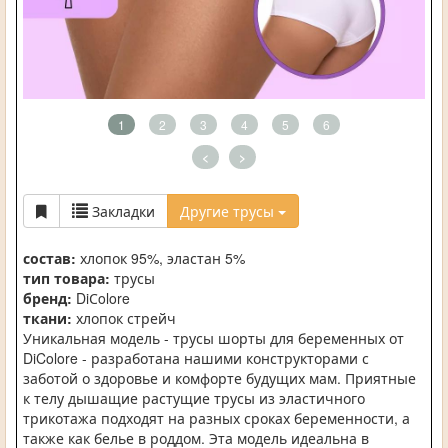
1
2
3
4
5
6
<
>
Закладки
Другие трусы
состав:
хлопок 95%, эластан 5%
тип товара:
трусы
бренд:
DiСolore
ткани:
хлопок стрейч
Уникальная модель - трусы шорты для беременных от
DiColore - разработана нашими конструкторами с
заботой о здоровье и комфорте будущих мам. Приятные
к телу дышащие растущие трусы из эластичного
трикотажа подходят на разных сроках беременности, а
также как белье в роддом. Эта модель идеальна в