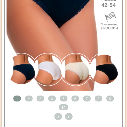
1
2
3
4
5
6
7
8
9
10
<
>