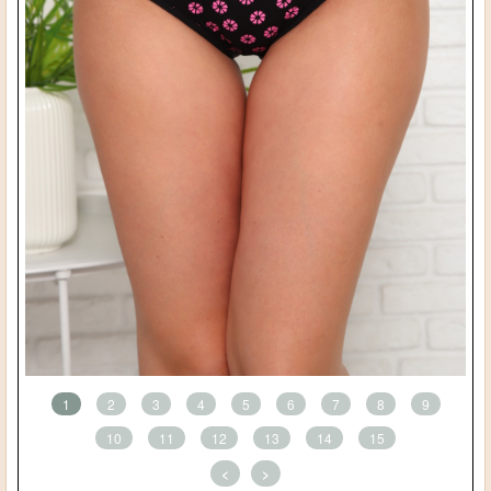
1
2
3
4
5
6
7
8
9
10
11
12
13
14
15
<
>