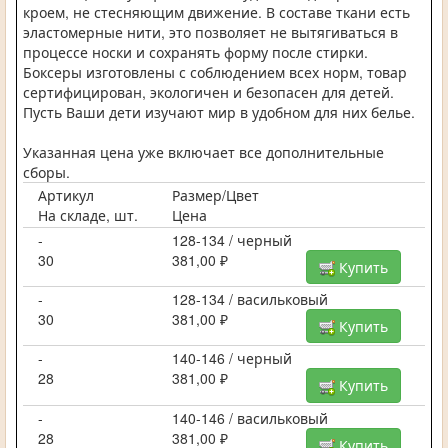
кроем, не стесняющим движение. В составе ткани есть
эластомерные нити, это позволяет не вытягиваться в
процессе носки и сохранять форму после стирки.
Боксеры изготовлены с соблюдением всех норм, товар
сертифицирован, экологичен и безопасен для детей.
Пусть Ваши дети изучают мир в удобном для них белье.
Указанная цена уже включает все дополнительные
сборы.
Артикул
Размер/Цвет
На складе, шт.
Цена
-
128-134 / черный
30
381,00 ₽
Купить
-
128-134 / васильковый
30
381,00 ₽
Купить
-
140-146 / черный
28
381,00 ₽
Купить
-
140-146 / васильковый
28
381,00 ₽
Купить