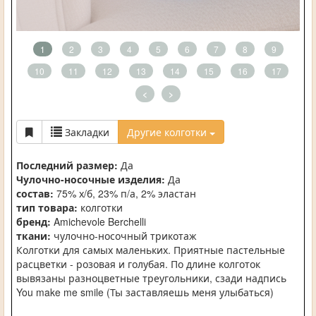
1
2
3
4
5
6
7
8
9
10
11
12
13
14
15
16
17
<
>
Закладки
Другие колготки
Последний размер:
Да
Чулочно-носочные изделия:
Да
состав:
75% х/б, 23% п/а, 2% эластан
тип товара:
колготки
бренд:
Amichevole Berchelli
ткани:
чулочно-носочный трикотаж
Колготки для самых маленьких. Приятные пастельные
расцветки - розовая и голубая. По длине колготок
вывязаны разноцветные треугольники, сзади надпись
You make me smile (Ты заставляешь меня улыбаться)