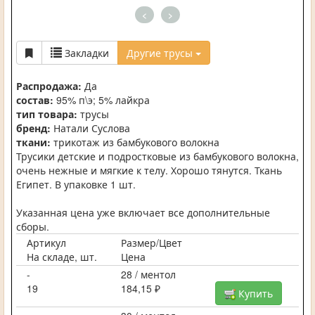
<
>
Закладки
Другие трусы
Распродажа:
Да
состав:
95% п\э; 5% лайкра
тип товара:
трусы
бренд:
Натали Суслова
ткани:
трикотаж из бамбукового волокна
Трусики детские и подростковые из бамбукового волокна,
очень нежные и мягкие к телу. Хорошо тянутся. Ткань
Египет. В упаковке 1 шт.
Указанная цена уже включает все дополнительные
сборы.
Артикул
Размер/Цвет
На складе, шт.
Цена
-
28 / ментол
19
184,15 ₽
Купить