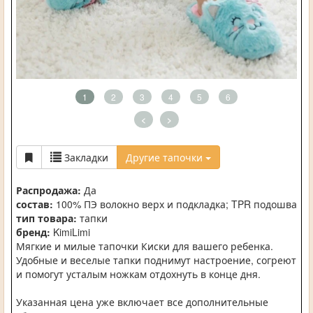
1
2
3
4
5
6
<
>
Закладки
Другие тапочки
Распродажа:
Да
состав:
100% ПЭ волокно верх и подкладка; TPR подошва
тип товара:
тапки
бренд:
KimiLimi
Мягкие и милые тапочки Киски для вашего ребенка.
Удобные и веселые тапки поднимут настроение, согреют
и помогут усталым ножкам отдохнуть в конце дня.
Указанная цена уже включает все дополнительные