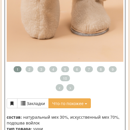
1
2
3
4
5
6
7
8
9
10
<
>
Закладки
Что-то похожее
состав:
натуральный мех 30%, искусственный мех 70%,
подошва войлок
тип товара:
чуни