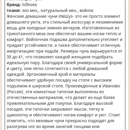
бренд:
IvShoes
ткани:
эко-мех,, натуральный мех,, войлок
Женские домашние чуни ИвШуз- это не просто элемент
домашнего уюта, это стильный аксессуар и незаменимая
вещь для холодных зимних вечеров. Изготовленные из
трикотажного меха они обеспечат вашим ногам тепло и
комфорт. Войлочная подошва дополнительно утепляет и
придает устойчивости, а также обеспечивает отличную
амортизацию при ходьбе. Размеры чунь варьируются от
35 до 41, что позволяет каждой женщине подобрать
идеальную пару. Благодаря своей универсальной форме
и цвету, они легко сочетаются с любой домашней
одеждой. Эргономичный крой и материалы
обеспечивают удобную посадку на стопе с высоким
подъемом и широкой стопе. Произведенные в Иваново
(Россия), эти комнатные тапочки выполнены из
отечественных материалов, что делает их еще более
привлекательными для покупки. Благодаря высокой
посадке, эти тапочки закрывают мысок, пятку и
щиколотку и обеспечивают ногам комфорт и уют. Стоит
отметить, что меховые чуни прекрасно подходят для
разогрева ног во время занятий танцами или