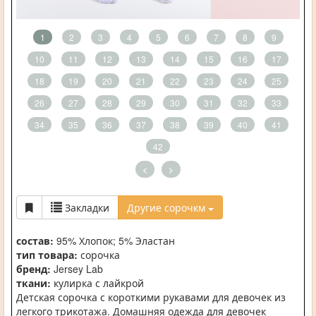
1
2
3
4
5
6
7
8
9
10
11
12
13
14
15
16
17
18
19
20
21
22
23
24
25
26
27
28
29
30
31
32
33
34
35
36
37
38
39
40
41
42
<
>
Закладки
Другие сорочкм
состав:
95% Хлопок; 5% Эластан
тип товара:
сорочка
бренд:
Jersey Lab
ткани:
кулирка с лайкрой
Детская сорочка с короткими рукавами для девочек из
легкого трикотажа. Домашняя одежда для девочек