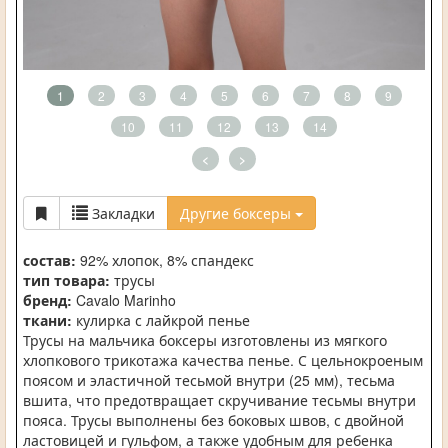
1
2
3
4
5
6
7
8
9
10
11
12
13
14
<
>
Закладки
Другие боксеры
состав:
92% хлопок, 8% спандекс
тип товара:
трусы
бренд:
Cavalo Marinho
ткани:
кулирка с лайкрой пенье
Трусы на мальчика боксеры изготовлены из мягкого
хлопкового трикотажа качества пенье. С цельнокроеным
поясом и эластичной тесьмой внутри (25 мм), тесьма
вшита, что предотвращает скручивание тесьмы внутри
пояса. Трусы выполнены без боковых швов, с двойной
ластовицей и гульфом, а также удобным для ребенка