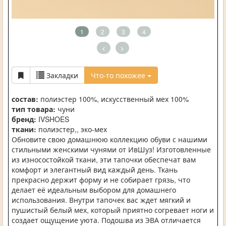
1
2
3
4
<
>
Закладки
Что-то похожее
состав:
полиэстер 100%, искусственный мех 100%
тип товара:
чуни
бренд:
IVSHOES
ткани:
полиэстер,, эко-мех
Обновите свою домашнюю коллекцию обуви с нашими
стильными женскими чунями от ИвШуз! Изготовленные
из износостойкой ткани, эти тапочки обеспечат вам
комфорт и элегантный вид каждый день. Ткань
прекрасно держит форму и не собирает грязь, что
делает её идеальным выбором для домашнего
использования. Внутри тапочек вас ждет мягкий и
пушистый белый мех, который приятно согревает ноги и
создает ощущение уюта. Подошва из ЭВА отличается