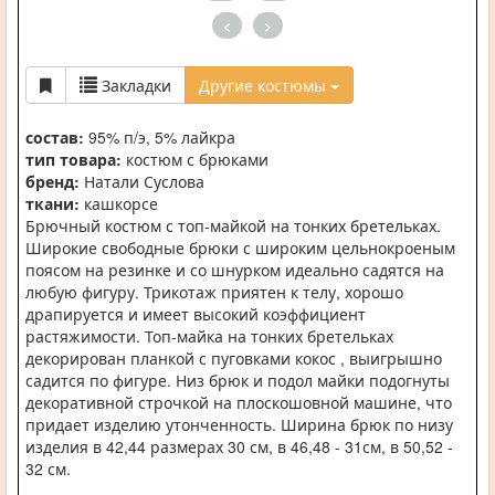
<
>
Закладки
Другие костюмы
состав:
95% п/э, 5% лайкра
тип товара:
костюм с брюками
бренд:
Натали Суслова
ткани:
кашкорсе
Брючный костюм с топ-майкой на тонких бретельках.
Широкие свободные брюки с широким цельнокроеным
поясом на резинке и со шнурком идеально садятся на
любую фигуру. Трикотаж приятен к телу, хорошо
драпируется и имеет высокий коэффициент
растяжимости. Топ-майка на тонких бретельках
декорирован планкой с пуговками кокос , выигрышно
садится по фигуре. Низ брюк и подол майки подогнуты
декоративной строчкой на плоскошовной машине, что
придает изделию утонченность. Ширина брюк по низу
изделия в 42,44 размерах 30 см, в 46,48 - 31см, в 50,52 -
32 см.