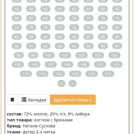
58
59
60
61
62
63
64
65
66
67
68
69
70
71
72
73
74
75
76
77
78
79
80
81
82
83
84
85
86
87
88
89
90
91
92
93
94
95
96
97
98
99
100
101
102
103
104
105
106
107
108
109
110
111
112
113
114
115
116
117
<
>
Закладки
Другие костюмы
состав:
72% хлопок, 20% п/э, 8% лайкра
тип товара:
костюм с брюками
бренд:
Натали Суслова
ткани:
футер 2-х нитка