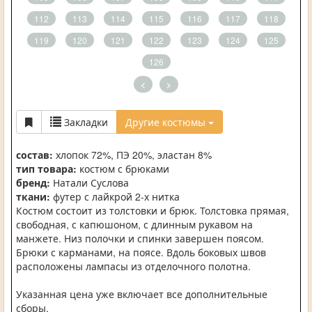
112
113
114
115
116
117
118
119
120
121
122
123
124
125
126
<
>
Закладки
Другие костюмы
состав:
хлопок 72%, ПЭ 20%, эластан 8%
тип товара:
костюм с брюками
бренд:
Натали Суслова
ткани:
футер с лайкрой 2-х нитка
Костюм состоит из толстовки и брюк. Толстовка прямая,
свободная, с капюшоном, с длинным рукавом на
манжете. Низ полочки и спинки завершен поясом.
Брюки с карманами, на поясе. Вдоль боковых швов
расположены лампасы из отделочного полотна.
Указанная цена уже включает все дополнительные
сборы.