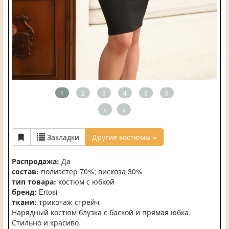
1
2
3
4
5
6
<
>
Закладки
Другие костюмы
Распродажа:
Да
состав:
полиэстер 70%; вискоза 30%
тип товара:
костюм с юбкой
бренд:
Ertosi
ткани:
трикотаж стрейч
Нарядный костюм блузка с баской и прямая юбка.
Стильно и красиво.