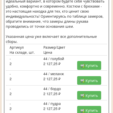
идеальный вариант, в котором будете себя чувствовать
удобно, комфортно и современно. Костюм с брюками -
это настоящая находка для тех, кто ценит свою
индивидуальность! Ориентируясь по таблице замеров,
обратите внимание, что замеры длины рукава
проводились от точки основания шеи.
Указанная цена уже включает все дополнительные
сборы.
Артикул
Размер/Цвет
На складе, шт.
Цена
-
44 / голубой
2
2 127,25 ₽
Купить
-
44 / меланж
2
2 127,25 ₽
Купить
-
44 / бордо
2
2 127,25 ₽
Купить
-
44 / пудра
2
2 127,25 ₽
Купить