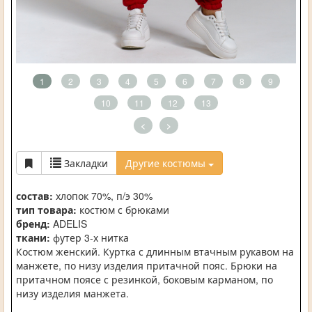
1
2
3
4
5
6
7
8
9
10
11
12
13
<
>
Закладки
Другие костюмы
состав:
хлопок 70%, п/э 30%
тип товара:
костюм с брюками
бренд:
ADELIS
ткани:
футер 3-х нитка
Костюм женский. Куртка с длинным втачным рукавом на
манжете, по низу изделия притачной пояс. Брюки на
притачном поясе с резинкой, боковым карманом, по
низу изделия манжета.