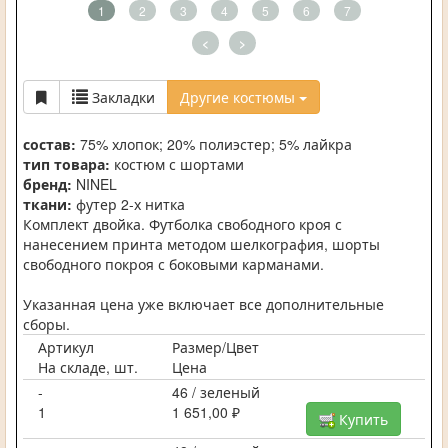
1
2
3
4
5
6
7
<
>
Закладки
Другие костюмы
состав:
75% хлопок; 20% полиэстер; 5% лайкра
тип товара:
костюм с шортами
бренд:
NINEL
ткани:
футер 2-х нитка
Комплект двойка. Футболка свободного кроя с
нанесением принта методом шелкография, шорты
свободного покроя с боковыми карманами.
Указанная цена уже включает все дополнительные
сборы.
Артикул
Размер/Цвет
На складе, шт.
Цена
-
46 / зеленый
1
1 651,00 ₽
Купить