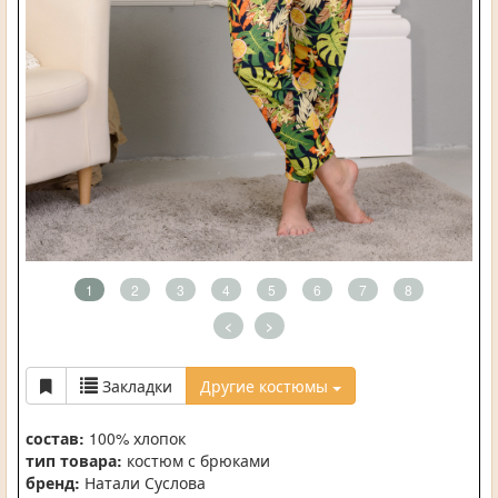
1
2
3
4
5
6
7
8
<
>
Закладки
Другие костюмы
состав:
100% хлопок
тип товара:
костюм с брюками
бренд:
Натали Суслова