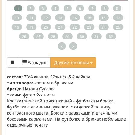
1
2
3
4
5
6
7
8
9
10
11
12
13
14
15
16
17
18
19
20
21
22
23
24
25
26
27
28
29
30
31
32
<
>
Закладки
Другие костюмы
состав:
73% хлопок, 22% п/э, 5% лайкра
тип товара:
костюм с брюками
бренд:
Натали Суслова
ткани:
футер 2-х нитка
Костюм женский трикотажный - футболка и брюки.
Футболка с длинным рукавом, с отделкой по низу
контрастного цвета. Брюки с завязками и втачными
боковыми карманами. На футболке и брюках небольшие
отделочные печати