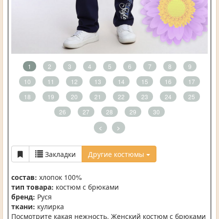
1
2
3
4
5
6
7
8
9
10
11
12
13
14
15
16
17
18
19
20
21
22
23
24
25
26
27
28
29
30
<
>
Закладки
Другие костюмы
состав:
хлопок 100%
тип товара:
костюм с брюками
бренд:
Руся
ткани:
кулирка
Посмотрите какая нежность. Женский костюм с брюками