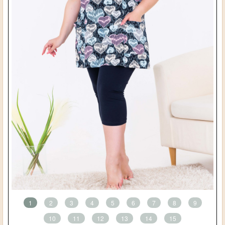
1
2
3
4
5
6
7
8
9
10
11
12
13
14
15