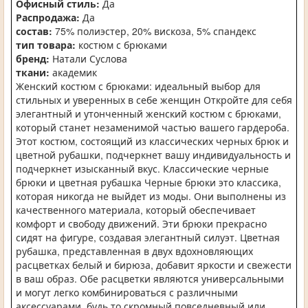
Офисный стиль:
Да
Распродажа:
Да
состав:
75% полиэстер, 20% вискоза, 5% спандекс
тип товара:
костюм с брюками
бренд:
Натали Суслова
ткани:
академик
Женский костюм с брюками: идеальный выбор для
стильных и уверенных в себе женщин Откройте для себя
элегантный и утонченный женский костюм с брюками,
который станет незаменимой частью вашего гардероба.
Этот костюм, состоящий из классических черных брюк и
цветной рубашки, подчеркнет вашу индивидуальность и
подчеркнет изысканный вкус. Классические черные
брюки и цветная рубашка Черные брюки это классика,
которая никогда не выйдет из моды. Они выполнены из
качественного материала, который обеспечивает
комфорт и свободу движений. Эти брюки прекрасно
сидят на фигуре, создавая элегантный силуэт. Цветная
рубашка, представленная в двух вдохновляющих
расцветках белый и бирюза, добавит яркости и свежести
в ваш образ. Обе расцветки являются универсальными
и могут легко комбинироваться с различными
аксессуарами, будь то скромный повседневный или