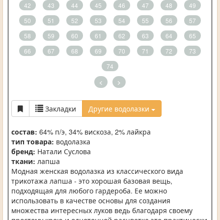
42
43
44
45
46
47
48
49
50
51
52
53
54
55
56
57
58
59
60
61
62
63
64
65
66
67
68
69
70
71
72
73
74
<
>
Закладки
Другие водолазки
состав:
64% п/э, 34% вискоза, 2% лайкра
тип товара:
водолазка
бренд:
Натали Суслова
ткани:
лапша
Модная женская водолазка из классического вида
трикотажа лапша - это хорошая базовая вещь,
подходящая для любого гардероба. Ее можно
использовать в качестве основы для создания
множества интересных луков ведь благодаря своему