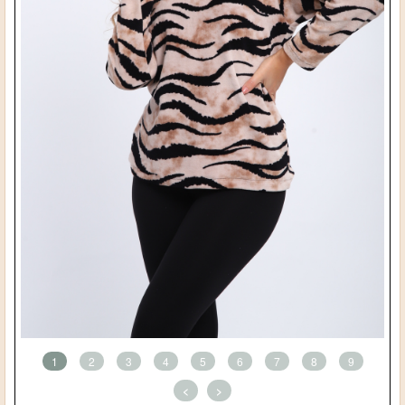
1
2
3
4
5
6
7
8
9
<
>