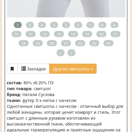
1
2
3
4
5
6
7
8
9
10
11
12
13
14
15
16
17
18
19
20
21
22
23
24
<
>
Закладки
Другие свитшоты
состав:
80% хб 20% ПЭ
тип товара:
свитшот
бренд:
Натали Суслова
ткани:
футер 3-х нитка с начесом
Однотонные свитшоты с начесом - отличный выбор для
любой женщины, которая ценит комфорт и стиль. Этот
свитшот с длинным рукавом изготовлен из
высококачественной ткани, обеспечивающей
идеальную терморегуляцию и приятные ощущения на