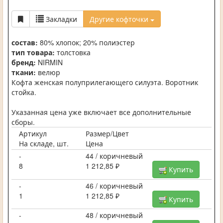
Закладки
Другие кофточки
состав:
80% хлопок; 20% полиэстер
тип товара:
толстовка
бренд:
NIRMIN
ткани:
велюр
Кофта женская полуприлегающего силуэта. Воротник
стойка.
Указанная цена уже включает все дополнительные
сборы.
Артикул
Размер/Цвет
На складе, шт.
Цена
-
44 / коричневый
8
1 212,85 ₽
Купить
-
46 / коричневый
1
1 212,85 ₽
Купить
-
48 / коричневый