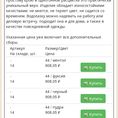
простому крою и однотонной расцветке это практически
уникальный верх. Изделие обладает износостойкими
качествами: не мнется, не теряет цвет, не садится со
временем. Водолазку можно надевать на работу или
деловую встречу, подходит она и для дома, а также в
качестве повседневной одежды.
Указанная цена уже включает все дополнительные
сборы.
Артикул
Размер/Цвет
На складе, шт.
Цена
-
44 / ментол
14
908,05 ₽
Купить
-
44 / фуксия
14
908,05 ₽
Купить
-
44 / черный
14
908,05 ₽
Купить
-
44 / пудра
14
908,05 ₽
Купить