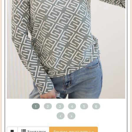
1
2
3
4
5
6
<
>
Закладки
Другие лонгсливы