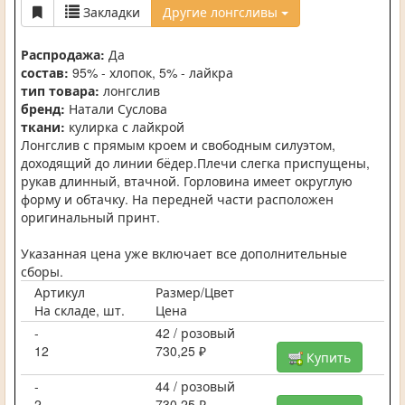
Закладки
Другие лонгсливы
Распродажа:
Да
состав:
95% - хлопок, 5% - лайкра
тип товара:
лонгслив
бренд:
Натали Суслова
ткани:
кулирка с лайкрой
Лонгслив с прямым кроем и свободным силуэтом,
доходящий до линии бёдер.Плечи слегка приспущены,
рукав длинный, втачной. Горловина имеет округлую
форму и обтачку. На передней части расположен
оригинальный принт.
Указанная цена уже включает все дополнительные
сборы.
Артикул
Размер/Цвет
На складе, шт.
Цена
-
42 / розовый
12
730,25 ₽
Купить
-
44 / розовый
2
730,25 ₽