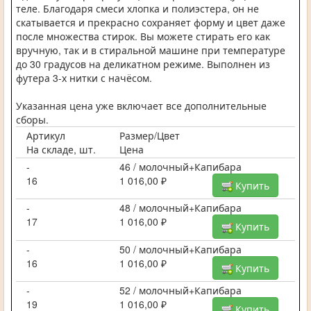
теле. Благодаря смеси хлопка и полиэстера, он не
скатывается и прекрасно сохраняет форму и цвет даже
после множества стирок. Вы можете стирать его как
вручную, так и в стиральной машине при температуре
до 30 градусов на деликатном режиме. Выполнен из
футера 3-х нитки с начёсом.
Указанная цена уже включает все дополнительные
сборы.
Артикул
Размер/Цвет
На складе, шт.
Цена
-
46 / молочный+Капибара
16
1 016,00 ₽
Купить
-
48 / молочный+Капибара
17
1 016,00 ₽
Купить
-
50 / молочный+Капибара
16
1 016,00 ₽
Купить
-
52 / молочный+Капибара
19
1 016,00 ₽
Купить