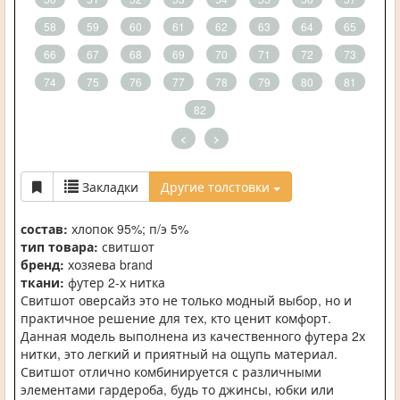
58
59
60
61
62
63
64
65
66
67
68
69
70
71
72
73
74
75
76
77
78
79
80
81
82
<
>
Закладки
Другие толстовки
состав:
хлопок 95%; п/э 5%
тип товара:
свитшот
бренд:
хозяева brand
ткани:
футер 2-х нитка
Свитшот оверсайз это не только модный выбор, но и
практичное решение для тех, кто ценит комфорт.
Данная модель выполнена из качественного футера 2х
нитки, это легкий и приятный на ощупь материал.
Свитшот отлично комбинируется с различными
элементами гардероба, будь то джинсы, юбки или