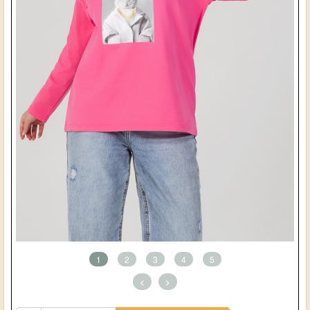
1
2
3
4
5
<
>