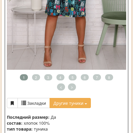
1
2
3
4
5
6
7
8
<
>
Закладки
Другие туники
Последний размер:
Да
состав:
хлопок 100%
тип товара:
туника