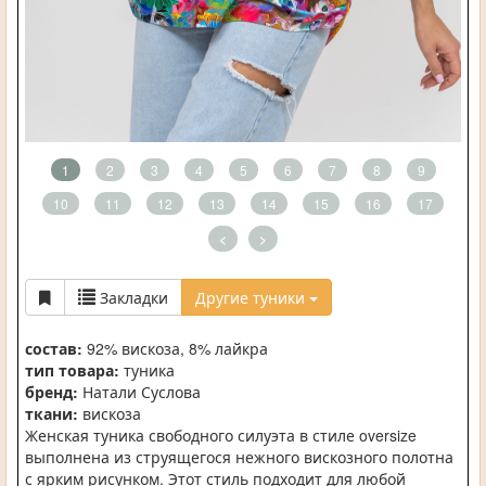
1
2
3
4
5
6
7
8
9
10
11
12
13
14
15
16
17
<
>
Закладки
Другие туники
состав:
92% вискоза, 8% лайкра
тип товара:
туника
бренд:
Натали Суслова
ткани:
вискоза
Женская туника свободного силуэта в стиле oversize
выполнена из струящегося нежного вискозного полотна
с ярким рисунком. Этот стиль подходит для любой