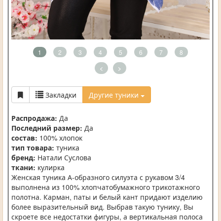
1
2
3
4
5
6
7
8
<
>
Закладки
Другие туники
Распродажа:
Да
Последний размер:
Да
состав:
100% хлопок
тип товара:
туника
бренд:
Натали Суслова
ткани:
кулирка
Женская туника А-образного силуэта с рукавом 3/4
выполнена из 100% хлопчатобумажного трикотажного
полотна. Карман, паты и белый кант придают изделию
более выразительный вид. Выбрав такую тунику, Вы
скроете все недостатки фигуры, а вертикальная полоса