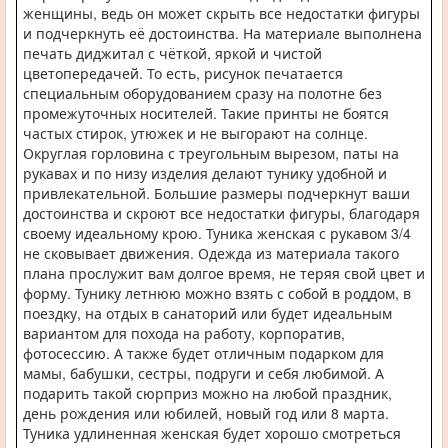
женщины, ведь он может скрыть все недостатки фигуры
и подчеркнуть её достоинства. На материале выполнена
печать диджитал с чёткой, яркой и чистой
цветопередачей. То есть, рисунок печатается
специальным оборудованием сразу на полотне без
промежуточных носителей. Такие принты не боятся
частых стирок, утюжек и не выгорают на солнце.
Округлая горловина с треугольным вырезом, паты на
рукавах и по низу изделия делают тунику удобной и
привлекательной. Большие размеры подчеркнут ваши
достоинства и скроют все недостатки фигуры, благодаря
своему идеальному крою. Туника женская с рукавом 3/4
не сковывает движения. Одежда из материала такого
плана прослужит вам долгое время, не теряя свой цвет и
форму. Тунику летнюю можно взять с собой в роддом, в
поездку, на отдых в санаторий или будет идеальным
вариантом для похода на работу, корпоратив,
фотосессию. А также будет отличным подарком для
мамы, бабушки, сестры, подруги и себя любимой. А
подарить такой сюрприз можно на любой праздник,
день рождения или юбилей, новый год или 8 марта.
Туника удлиненная женская будет хорошо смотреться