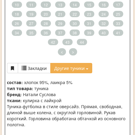
10
11
12
13
14
15
16
17
18
19
20
21
22
23
24
25
26
27
28
29
30
31
32
33
34
35
36
37
38
39
40
41
42
43
44
<
>
Закладки
Другие туники
состав:
хлопок 95%, лаикра 5%
тип товара:
туника
бренд:
Натали Суслова
ткани:
кулирка с лайкрой
Туника-футболка в стиле оверсайз. Прямая, свободная,
длиной выше колена, с округлой горловиной. Рукав
короткий. Горловина обработана обтачкой из основного
полотна.