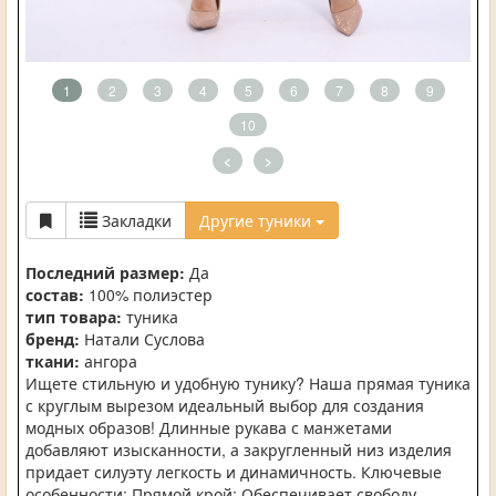
1
2
3
4
5
6
7
8
9
10
<
>
Закладки
Другие туники
Последний размер:
Да
состав:
100% полиэстер
тип товара:
туника
бренд:
Натали Суслова
ткани:
ангора
Ищете стильную и удобную тунику? Наша прямая туника
с круглым вырезом идеальный выбор для создания
модных образов! Длинные рукава с манжетами
добавляют изысканности, а закругленный низ изделия
придает силуэту легкость и динамичность. Ключевые
особенности: Прямой крой: Обеспечивает свободу