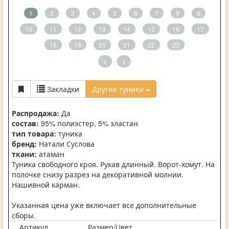
1
2
3
4
5
6
7
8
9
10
11
12
13
14
15
16
17
18
19
20
21
22
23
<
>
Закладки
Другие туники
Распродажа:
Да
состав:
95% полиэстер, 5% эластан
тип товара:
туника
бренд:
Натали Суслова
ткани:
атаман
Туника свободного кроя. Рукав длинный. Ворот-хомут. На
полочке снизу разрез на декоративной молнии.
Нашивной карман.
Указанная цена уже включает все дополнительные
сборы.
Артикул
Размер/Цвет