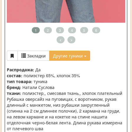
1
2
3
4
5
6
<
>
Закладки
Другие туники
Распродажа:
Да
состав:
полиэстер 65%, хлопок 35%
тип товара:
туника
бренд:
Натали Суслова
ткани:
полиэстер,, смесовая ткань,, хлопок плательный
Рубашка оверсайз на пуговицах, с воротником, рукав
длинный с манжетом, низ рубашки закругленный
(спинка на 2 см длиннее полочки), 2 кармана на груди,
на левом кармане и на кокетке на спине нашита
отделочная черно-белая лента. Длина рукава измерена
от плечевого шва