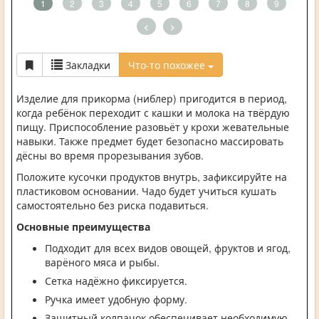
1
2
3
4
5
6
7
8
9
<
>
Закладки
Что-то похожее
Изделие для прикорма (ниблер) пригодится в период,
когда ребёнок переходит с кашки и молока на твёрдую
пищу. Приспособление разовьёт у крохи жевательные
навыки. Также предмет будет безопасно массировать
дёсны во время прорезывания зубов.
Положите кусочки продуктов внутрь, зафиксируйте на
пластиковом основании. Чадо будет учиться кушать
самостоятельно без риска подавиться.
Основные преимущества
Подходит для всех видов овощей, фруктов и ягод,
варёного мяса и рыбы.
Сетка надёжно фиксируется.
Ручка имеет удобную форму.
Защитный колпачок обеспечивает необходимую