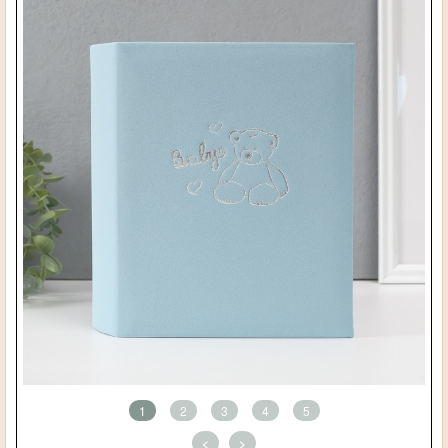
1
2
3
4
5
<
>