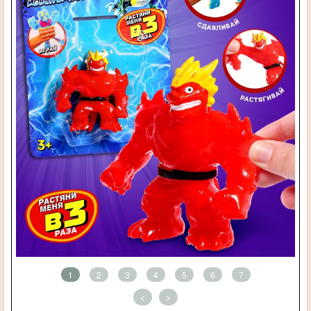
1
2
3
4
5
6
7
<
>