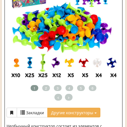
1
2
3
4
5
6
<
>
Закладки
Другие конструкторы
Необычный конструктор состоит из элементов с