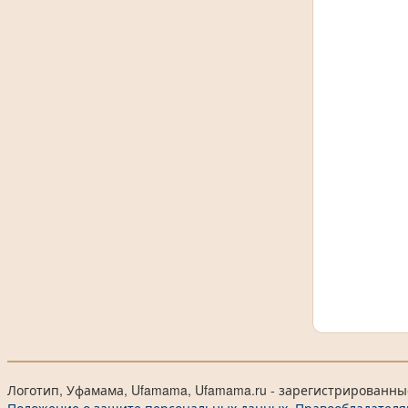
Логотип, Уфамама, Ufamama, Ufamama.ru - зарегистрированны
Положение о защите персональных данных.
Правообладателя