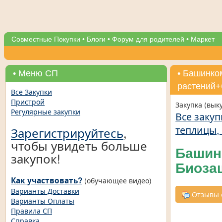
Совместные Покупки
•
Блоги
•
Форум для родителей
•
Маркет
• Меню СП
• Башинко
растений+
Все Закупки
Пристрой
Закупка (вык
Регулярные закупки
Все закуп
теплицы, 
Зарегистрируйтесь
,
чтобы увидеть больше
Башинк
закупок!
Биоза
Как участвовать?
(обучающее видео)
Варианты Доставки
Отзывы о
Варианты Оплаты
Правила СП
Справка