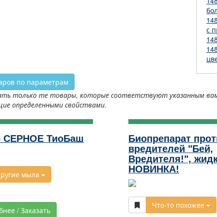
14
бо
14
с 
14
14
цв
аров по параметрам
ть только те товары, которые соответствуют указанным вами 
щие определенными свойствами.
 СЕРНОЕ ТиоБаш
Биопрепарат прот
вредителей "Бей,
Вредителя!", жид
НОВИНКА!
ругие мыла
Что-то похожее
бнее / Заказать