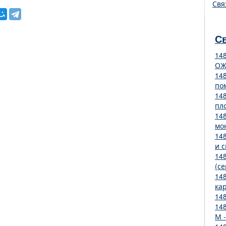
Свя
С
14
ОЖ
14
по
14
пл
14
мо
14
и 
14
(се
14
ка
14
14
М 