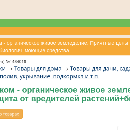
м - органическое живое земледелие. Приятные цены 
биологич. моющие средства
уп) №1484016
ки
→
Товары для дома
→
Товары для дачи, сад
полив, укрывание, подкормка и т.п.
ом - органическое живое земле
щита от вредителей растений+б
 товарах