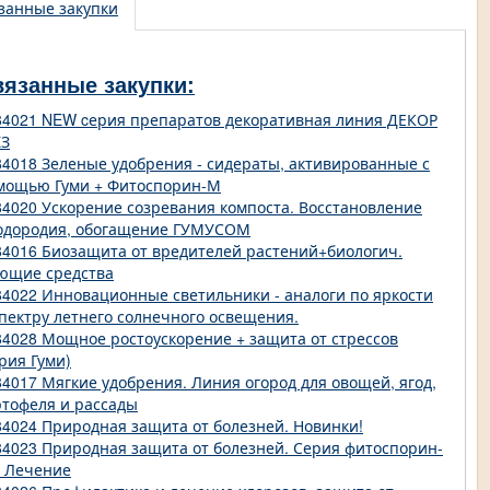
занные закупки
вязанные закупки:
84021 NEW cерия препаратов декоративная линия ДЕКОР
З
84018 Зеленые удобрения - сидераты, активированные с
мощью Гуми + Фитоспорин-М
84020 Ускорение созревания компоста. Восстановление
одородия, обогащение ГУМУСОМ
84016 Биозащита от вредителей растений+биологич.
ющие средства
84022 Инновационные светильники - аналоги по яркости
спектру летнего солнечного освещения.
84028 Мощное ростоускорение + защита от стрессов
рия Гуми)
84017 Мягкие удобрения. Линия огород для овощей, ягод,
ртофеля и рассады
84024 Природная защита от болезней. Новинки!
84023 Природная защита от болезней. Серия фитоспорин-
- Лечение