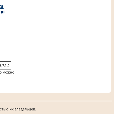
ка
 кг
3,72 ₽
то можно
стью их владельцев.