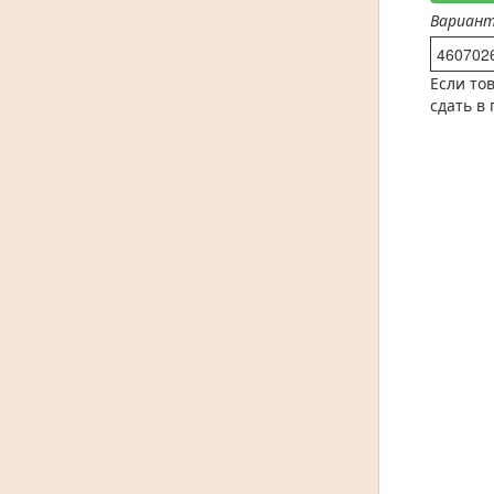
Вариан
460702
Если то
сдать в