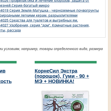
84026 Профилактика и лечение хлорозов, защита от
лезней.Серия-богатый микро
84019 Серия Земля-Матушка - черноземные почвогрунты
природными легкими керам. разрыхлителями
84025 Средства для туалетов и выгребных ям.
84027 Удобрения, серия "дом". Комнатные растения,
еты, рассада
условиям, например, товары определенного вида, размера
ив
КорнеСил Экстра
(порошок), Гуми - 90 +
кость
МЭ + НОВИНКА!