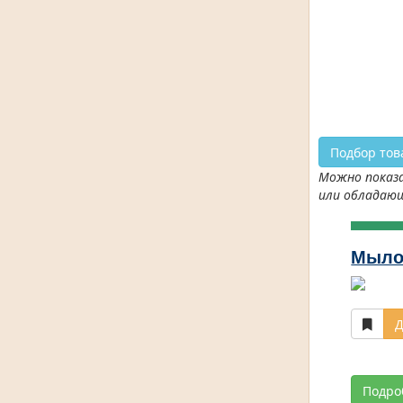
Подбор тов
Можно показа
или обладаю
Мыло
Д
Подро