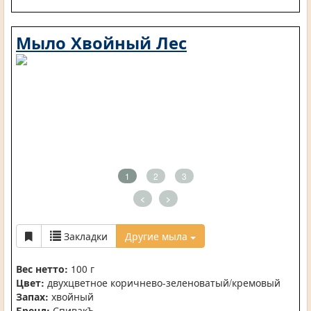
Мыло Хвойный Лес
1
2
3
<
>
Закладки
Другие мыла
Вес нетто:
100 г
Цвет:
двухцветное коричнево-зеленоватый/кремовый
Запах:
хвойный
Бренд:
СпивакЪ