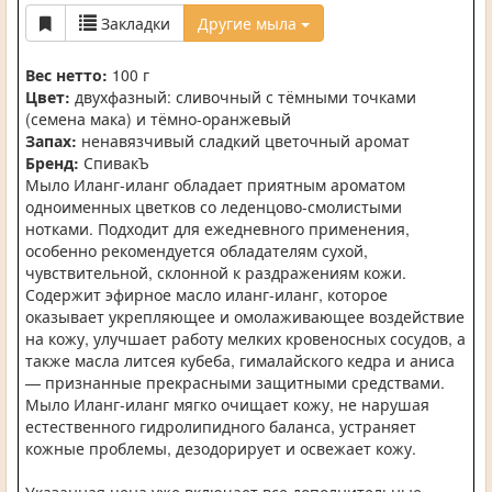
Закладки
Другие мыла
Вес нетто:
100 г
Цвет:
двухфазный: сливочный с тёмными точками
(семена мака) и тёмно-оранжевый
Запах:
ненавязчивый сладкий цветочный аромат
Бренд:
СпивакЪ
Мыло Иланг-иланг обладает приятным ароматом
одноименных цветков со леденцово-смолистыми
нотками. Подходит для ежедневного применения,
особенно рекомендуется обладателям сухой,
чувствительной, склонной к раздражениям кожи.
Содержит эфирное масло иланг-иланг, которое
оказывает укрепляющее и омолаживающее воздействие
на кожу, улучшает работу мелких кровеносных сосудов, а
также масла литсея кубеба, гималайского кедра и аниса
— признанные прекрасными защитными средствами.
Мыло Иланг-иланг мягко очищает кожу, не нарушая
естественного гидролипидного баланса, устраняет
кожные проблемы, дезодорирует и освежает кожу.
Указанная цена уже включает все дополнительные