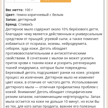
Вес нетто:
100 г
Цвет:
темно-коричневый с белым
Запах:
дегтярный
Бренд:
СпивакЪ
Дегтярное мыло содержит около 10% берёзового дегтя,
благодаря чему является действенным и универсальным
средством от прыщей, угревой сыпи, а также помогает
избавиться от псориаза, экземы, нейродермита,
себореи, зуда кожи. Деготь обладает
противовоспалительными и антисептическими
свойствами. В сочетании с мылом он может усилить
приток крови к тканям кожи и ускорить регенерацию
тканей эпидермиса, которые были повреждены.
Березовый деготь подсушивает ранки на коже, ускоряя
процесс их излечения. Дегтярное мыло не изменяет
цвет кожи, в отличие от чистого дегтя. Использование
дегтярного мыла — отличная профилактика проблем с
кожей. Внимание! Деготь обладает специфическим
резким запахом, напоминающим нефтепродукты. Запах
мыла остается на коже не дольше 10 минут, но если Вы
из тех, для кого запах продукта, важнее его полезных