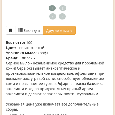
1
2
<
>
Закладки
Другие мыла
Вес нетто:
100 г
Цвет:
светло-желтый
Упаковка мыла:
крафт
Бренд:
СпивакЪ
Серное мыло - незаменимое средство для проблемной
кожи! Сера оказывает антисептическое и
противовоспалительное воздействие, эффективна при
воспалениях, угревой сыпи, способствует обновлению
кожи и повышает ее тургор. Эфирные масла базилика,
эвкалипта и кедра придают мылу пряный аромат
эвкалипта и делают запах серы почти неуловимым.
Указанная цена уже включает все дополнительные
сборы.