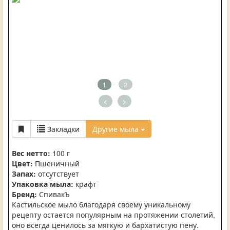
1
2
<
>
Закладки
Другие мыла
Вес нетто:
100 г
Цвет:
Пшеничный
Запах:
отсутствует
Упаковка мыла:
крафт
Бренд:
СпивакЪ
Кастильское мыло благодаря своему уникальному
рецепту остается популярным на протяжении столетий,
оно всегда ценилось за мягкую и бархатистую пену.