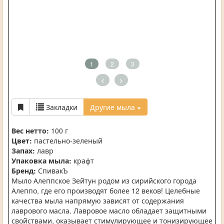
1
2
3
<
>
Закладки
Другие мыла
Вес нетто:
100 г
Цвет:
пастельно-зеленый
Запах:
лавр
Упаковка мыла:
крафт
Бренд:
СпивакЪ
Мыло Алеппское Зейтун родом из сирийского города
Алеппо, где его производят более 12 веков! Целебные
качества мыла напрямую зависят от содержания
лаврового масла. Лавровое масло обладает защитными
свойствами, оказывает стимулирующее и тонизирующее