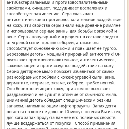
антибактериальными и противовоспалительными
свойствами, очищает, подсушивает воспаления и
способствует заживлению. Сера оказывает
антисептическое и противовоспалительное воздействие
на кожу, эти свойства серы знали еще древние римляне
и использовали серные ванны для борьбы с экземой и
акне. Сера - популярный ингредиент в составе средств
от угревой сыпи, против себореи, а также она
способствует обновлению кожи и повышает ее тургор.
Березовый деготь - мощный природный антисептик! Он
оказывает противовоспалительное, антисептическое,
заживляющее и противозудное воздействие на кожу.
Серно-дегтярное мыло поможет избавиться от самых
разнообразных проблем с кожей: угревой сыпи, акне,
дерматите, псориазе, экземе, себорее, грибке ногтей.
Оно бережно очищает кожу, при этом не вызывает
раздражения и не сушит в отличие от обычного мыла.
Внимание! Деготь обладает специфическим резким
запахом, напоминающим нефтепродукты. Запах дегтя
остается на коже не дольше 10 минут, но если Вы из тех,
для кого запах продукта важнее его полезных свойств –
лучше воздержаться от покупки. Способ применения:
смочить мыло водой, вспенить в руках или с помощью