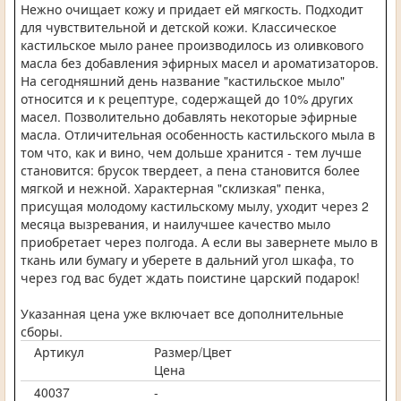
Нежно очищает кожу и придает ей мягкость. Подходит
для чувствительной и детской кожи. Классическое
кастильское мыло ранее производилось из оливкового
масла без добавления эфирных масел и ароматизаторов.
На сегодняшний день название "кастильское мыло"
относится и к рецептуре, содержащей до 10% других
масел. Позволительно добавлять некоторые эфирные
масла. Отличительная особенность кастильского мыла в
том что, как и вино, чем дольше хранится - тем лучше
становится: брусок твердеет, а пена становится более
мягкой и нежной. Характерная "склизкая" пенка,
присущая молодому кастильскому мылу, уходит через 2
месяца вызревания, и наилучшее качество мыло
приобретает через полгода. А если вы завернете мыло в
ткань или бумагу и уберете в дальний угол шкафа, то
через год вас будет ждать поистине царский подарок!
Указанная цена уже включает все дополнительные
сборы.
Артикул
Размер/Цвет
Цена
40037
-