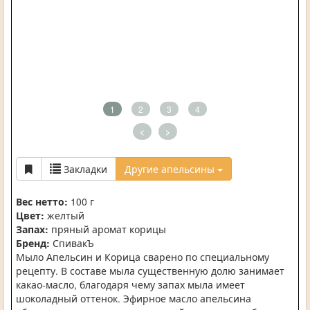
1
2
3
4
<
>
Закладки
Другие апельсины
Вес нетто:
100 г
Цвет:
желтый
Запах:
пряный аромат корицы
Бренд:
СпивакЪ
Мыло Апельсин и Корица сварено по специальному
рецепту. В составе мыла существенную долю занимает
какао-масло, благодаря чему запах мыла имеет
шоколадный оттенок. Эфирное масло апельсина