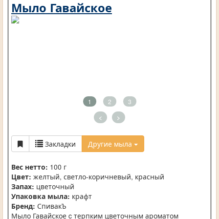
Мыло Гавайское
1
2
3
<
>
Закладки
Другие мыла
Вес нетто:
100 г
Цвет:
желтый, светло-коричневый, красный
Запах:
цветочный
Упаковка мыла:
крафт
Бренд:
СпивакЪ
Мыло Гавайское c терпким цветочным ароматом