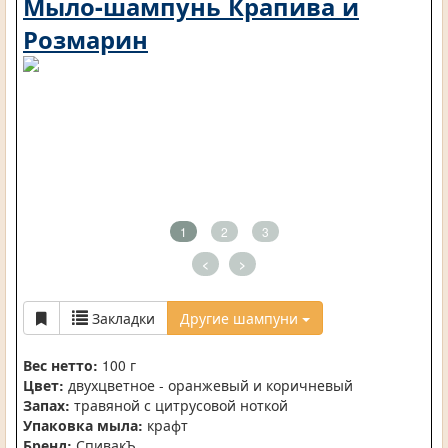
Мыло-шампунь Крапива и
Розмарин
1
2
3
<
>
Закладки
Другие шампуни
Вес нетто:
100 г
Цвет:
двухцветное - оранжевый и коричневый
Запах:
травяной с цитрусовой ноткой
Упаковка мыла:
крафт
Бренд:
СпивакЪ