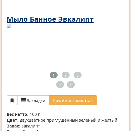
Мыло Банное Эвкалипт
1
2
3
<
>
Закладки
Другие эвкалипты
Вес нетто:
100 г
Цвет:
двухцветное приглушенный зеленый и желтый
Запах:
эвкалипт