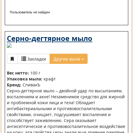
Пользователь не найден
Серно-дегтярное мыло
Закладки
Другие мыла
Вес нетто:
100 г
Упаковка мыла:
крафт
Бренд:
СпивакЪ
Серно-дегтярное мыло – двойной удар по высыпаниям,
воспалениям и акне! Незаменимое средство для жирной
и проблемной кожи лица и тела! Обладает
антибактериальными и противовоспалительными
свойствами, очищает, подсушивает воспаления и
способствует заживлению. Сера оказывает
антисептическое и противовоспалительное воздействие
на кожу, эти свойства серы знали еще древние римляне