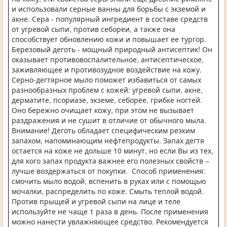
и использовали серные ванны для борьбы с экземой и
акне. Сера - популярный ингредиент в составе средств
от угревой сыпи, против себореи, а также она
способствует обновлению кожи и повышает ее тургор.
Березовый деготь - мощный природный антисептик! Он
оказывает противовоспалительное, антисептическое,
заживляющее и противозудное воздействие на кожу.
Серно-дегтярное мыло поможет избавиться от самых
разнообразных проблем с кожей: угревой сыпи, акне,
дерматите, псориазе, экземе, себорее, грибке ногтей.
Оно бережно очищает кожу, при этом не вызывает
раздражения и не сушит в отличие от обычного мыла.
Внимание! Деготь обладает специфическим резким
запахом, напоминающим нефтепродукты. Запах дегтя
остается на коже не дольше 10 минут, но если Вы из тех,
для кого запах продукта важнее его полезных свойств –
лучше воздержаться от покупки. Способ применения:
смочить мыло водой, вспенить в руках или с помощью
мочалки, распределить по коже. Смыть теплой водой.
Против прыщей и угревой сыпи на лице и теле
используйте не чаще 1 раза в день. После применения
можно нанести увлажняющее средство. Рекомендуется