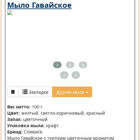
Мыло Гавайское
1
2
3
<
>
Закладки
Другие мыла
Вес нетто:
100 г
Цвет:
желтый, светло-коричневый, красный
Запах:
цветочный
Упаковка мыла:
крафт
Бренд:
СпивакЪ
Мыло Гавайское c терпким цветочным ароматом