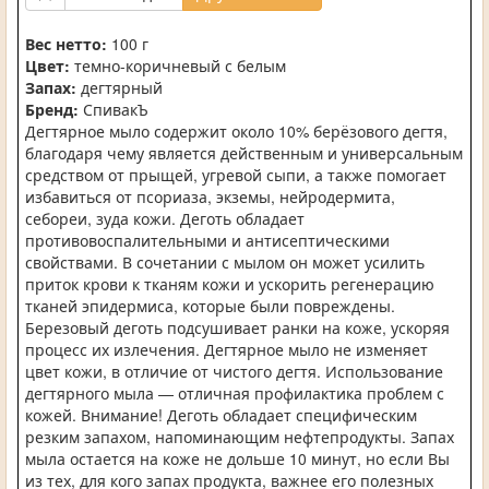
Вес нетто:
100 г
Цвет:
темно-коричневый с белым
Запах:
дегтярный
Бренд:
СпивакЪ
Дегтярное мыло содержит около 10% берёзового дегтя,
благодаря чему является действенным и универсальным
средством от прыщей, угревой сыпи, а также помогает
избавиться от псориаза, экземы, нейродермита,
себореи, зуда кожи. Деготь обладает
противовоспалительными и антисептическими
свойствами. В сочетании с мылом он может усилить
приток крови к тканям кожи и ускорить регенерацию
тканей эпидермиса, которые были повреждены.
Березовый деготь подсушивает ранки на коже, ускоряя
процесс их излечения. Дегтярное мыло не изменяет
цвет кожи, в отличие от чистого дегтя. Использование
дегтярного мыла — отличная профилактика проблем с
кожей. Внимание! Деготь обладает специфическим
резким запахом, напоминающим нефтепродукты. Запах
мыла остается на коже не дольше 10 минут, но если Вы
из тех, для кого запах продукта, важнее его полезных