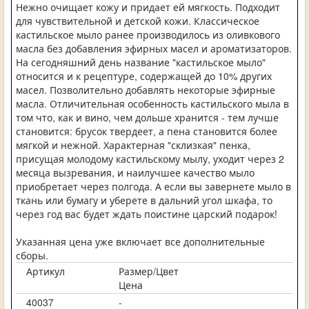
Нежно очищает кожу и придает ей мягкость. Подходит
для чувствительной и детской кожи. Классическое
кастильское мыло ранее производилось из оливкового
масла без добавления эфирных масел и ароматизаторов.
На сегодняшний день название "кастильское мыло"
относится и к рецептуре, содержащей до 10% других
масел. Позволительно добавлять некоторые эфирные
масла. Отличительная особенность кастильского мыла в
том что, как и вино, чем дольше хранится - тем лучше
становится: брусок твердеет, а пена становится более
мягкой и нежной. Характерная "склизкая" пенка,
присущая молодому кастильскому мылу, уходит через 2
месяца вызревания, и наилучшее качество мыло
приобретает через полгода. А если вы завернете мыло в
ткань или бумагу и уберете в дальний угол шкафа, то
через год вас будет ждать поистине царский подарок!
Указанная цена уже включает все дополнительные
сборы.
Артикул
Размер/Цвет
Цена
40037
-