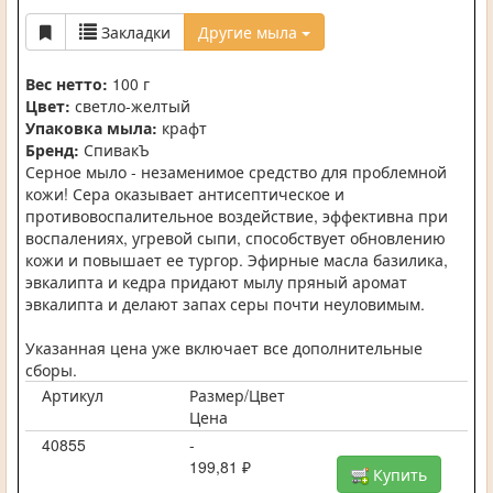
Закладки
Другие мыла
Вес нетто:
100 г
Цвет:
светло-желтый
Упаковка мыла:
крафт
Бренд:
СпивакЪ
Серное мыло - незаменимое средство для проблемной
кожи! Сера оказывает антисептическое и
противовоспалительное воздействие, эффективна при
воспалениях, угревой сыпи, способствует обновлению
кожи и повышает ее тургор. Эфирные масла базилика,
эвкалипта и кедра придают мылу пряный аромат
эвкалипта и делают запах серы почти неуловимым.
Указанная цена уже включает все дополнительные
сборы.
Артикул
Размер/Цвет
Цена
40855
-
199,81 ₽
Купить