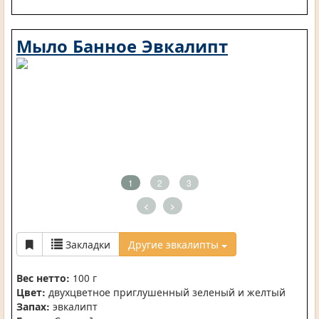
Мыло Банное Эвкалипт
1
2
3
<
>
Закладки
Другие эвкалипты
Вес нетто:
100 г
Цвет:
двухцветное приглушенный зеленый и желтый
Запах:
эвкалипт