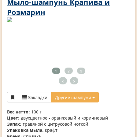
Мыло-шампунь Крапива и
Розмарин
1
2
3
<
>
Закладки
Другие шампуни
Вес нетто:
100 г
Цвет:
двухцветное - оранжевый и коричневый
Запах:
травяной с цитрусовой ноткой
Упаковка мыла:
крафт
Бренд:
СпивакЪ