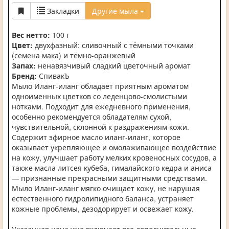
Закладки
Другие мыла
Вес нетто:
100 г
Цвет:
двухфазный: сливочный с тёмными точками
(семена мака) и тёмно-оранжевый
Запах:
ненавязчивый сладкий цветочный аромат
Бренд:
СпивакЪ
Мыло Иланг-иланг обладает приятным ароматом
одноименных цветков со леденцово-смолистыми
нотками. Подходит для ежедневного применения,
особенно рекомендуется обладателям сухой,
чувствительной, склонной к раздражениям кожи.
Содержит эфирное масло иланг-иланг, которое
оказывает укрепляющее и омолаживающее воздействие
на кожу, улучшает работу мелких кровеносных сосудов, а
также масла литсея кубеба, гималайского кедра и аниса
— признанные прекрасными защитными средствами.
Мыло Иланг-иланг мягко очищает кожу, не нарушая
естественного гидролипидного баланса, устраняет
кожные проблемы, дезодорирует и освежает кожу.
Указанная цена уже включает все дополнительные