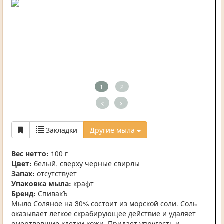
1
2
<
>
Закладки
Другие мыла
Вес нетто:
100 г
Цвет:
белый, сверху черные свирлы
Запах:
отсутствует
Упаковка мыла:
крафт
Бренд:
СпивакЪ
Мыло Соляное на 30% состоит из морской соли. Соль
оказывает легкое скрабирующее действие и удаляет
омертвевшие клетки кожи. Придает упругость и