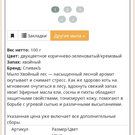
1
2
3
<
>
Закладки
Другие мыла
Вес нетто:
100 г
Цвет:
двухцветное коричнево-зеленоватый/кремовый
Запах:
хвойный
Бренд:
СпивакЪ
Мыло Хвойный лес — насыщенный лесной аромат
окутывает и снимает стресс. Как же здорово хоть на
мгновение очутиться в лесу, вдохнуть свежий запах
хвои! Эфирные масла ели, сосны и пихты обладают
защитными свойствами, тонизируют кожу, помогают в
борьбе с угревой сыпью и различными высыпаниями.
Указанная цена уже включает все дополнительные
сборы.
Артикул
Размер/Цвет