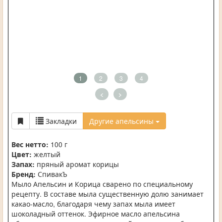
1
2
3
4
<
>
Закладки
Другие апельсины
Вес нетто:
100 г
Цвет:
желтый
Запах:
пряный аромат корицы
Бренд:
СпивакЪ
Мыло Апельсин и Корица сварено по специальному
рецепту. В составе мыла существенную долю занимает
какао-масло, благодаря чему запах мыла имеет
шоколадный оттенок. Эфирное масло апельсина