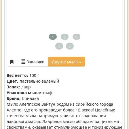
1
2
3
<
>
Закладки
Другие мыла
Вес нетто:
100 г
Цвет:
пастельно-зеленый
Запах:
лавр
Упаковка мыла:
крафт
Бренд:
СпивакЪ
Мыло Алеппское Зейтун родом из сирийского города
Алеппо, где его производят более 12 веков! Целебные
качества мыла напрямую зависят от содержания
лаврового масла. Лавровое масло обладает защитными
свойствами, оказывает стимулирующее и тонизирующее