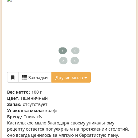
1
2
<
>
Закладки
Другие мыла
Вес нетто:
100 г
Цвет:
Пшеничный
Запах:
отсутствует
Упаковка мыла:
крафт
Бренд:
СпивакЪ
Кастильское мыло благодаря своему уникальному
рецепту остается популярным на протяжении столетий,
оно всегда ценилось за мягкую и бархатистую пену.