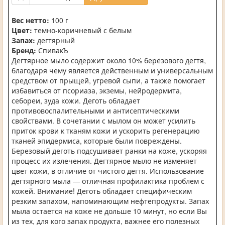
Вес нетто:
100 г
Цвет:
темно-коричневый с белым
Запах:
дегтярный
Бренд:
СпивакЪ
Дегтярное мыло содержит около 10% берёзового дегтя,
благодаря чему является действенным и универсальным
средством от прыщей, угревой сыпи, а также помогает
избавиться от псориаза, экземы, нейродермита,
себореи, зуда кожи. Деготь обладает
противовоспалительными и антисептическими
свойствами. В сочетании с мылом он может усилить
приток крови к тканям кожи и ускорить регенерацию
тканей эпидермиса, которые были повреждены.
Березовый деготь подсушивает ранки на коже, ускоряя
процесс их излечения. Дегтярное мыло не изменяет
цвет кожи, в отличие от чистого дегтя. Использование
дегтярного мыла — отличная профилактика проблем с
кожей. Внимание! Деготь обладает специфическим
резким запахом, напоминающим нефтепродукты. Запах
мыла остается на коже не дольше 10 минут, но если Вы
из тех, для кого запах продукта, важнее его полезных