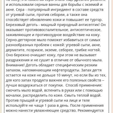
и использовали серные ванны для борьбы с экземой и
акне. Сера - популярный ингредиент в составе средств
от угревой сыпи, против себореи, а также она
способствует обновлению кожи и повышает ее тургор.
Березовый деготь - мощный природный антисептик! Он
оказывает противовоспалительное, антисептическое,
заживляющее и противозудное воздействие на кожу.
Серно-дегтярное мыло поможет избавиться от самых
разнообразных проблем с кожей: угревой сыпи, акне,
дерматите, псориазе, экземе, себорее, грибке ногтей.
Оно бережно очищает кожу, при этом не вызывает
раздражения и не сушит в отличие от обычного мыла.
Внимание! Деготь обладает специфическим резким
запахом, напоминающим нефтепродукты. Запах дегтя
остается на коже не дольше 10 минут, но если Вы из тех,
для кого запах продукта важнее его полезных свойств –
лучше воздержаться от покупки. Способ применения:
смочить мыло водой, вспенить в руках или с помощью
мочалки, распределить по коже. Смыть теплой водой.
Против прыщей и угревой сыпи на лице и теле
используйте не чаще 1 раза в день. После применения
можно нанести увлажняющее средство. Рекомендуется