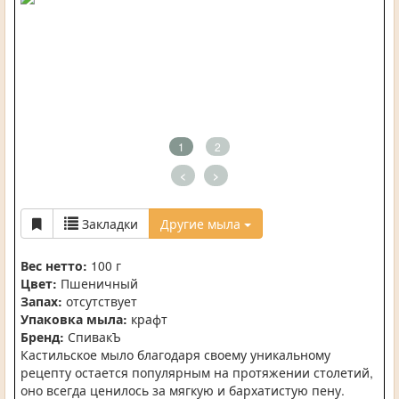
1
2
<
>
Закладки
Другие мыла
Вес нетто:
100 г
Цвет:
Пшеничный
Запах:
отсутствует
Упаковка мыла:
крафт
Бренд:
СпивакЪ
Кастильское мыло благодаря своему уникальному
рецепту остается популярным на протяжении столетий,
оно всегда ценилось за мягкую и бархатистую пену.