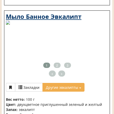
Мыло Банное Эвкалипт
1
2
3
<
>
Закладки
Другие эвкалипты
Вес нетто:
100 г
Цвет:
двухцветное приглушенный зеленый и желтый
Запах:
эвкалипт