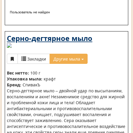
Пользователь не найден
Серно-дегтярное мыло
Закладки
Другие мыла
Вес нетто:
100 г
Упаковка мыла:
крафт
Бренд:
СпивакЪ
Серно-дегтярное мыло – двойной удар по высыпаниям,
воспалениям и акне! Незаменимое средство для жирной
и проблемной кожи лица и тела! Обладает
антибактериальными и противовоспалительными
свойствами, очищает, подсушивает воспаления и
способствует заживлению. Сера оказывает
антисептическое и противовоспалительное воздействие
на кожу, эти свойства серы знали еще древние римляне