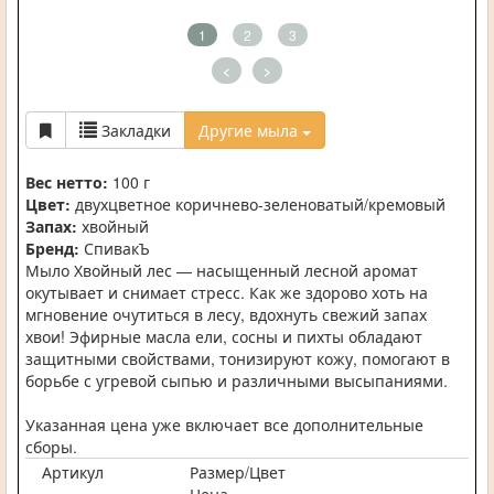
1
2
3
<
>
Закладки
Другие мыла
Вес нетто:
100 г
Цвет:
двухцветное коричнево-зеленоватый/кремовый
Запах:
хвойный
Бренд:
СпивакЪ
Мыло Хвойный лес — насыщенный лесной аромат
окутывает и снимает стресс. Как же здорово хоть на
мгновение очутиться в лесу, вдохнуть свежий запах
хвои! Эфирные масла ели, сосны и пихты обладают
защитными свойствами, тонизируют кожу, помогают в
борьбе с угревой сыпью и различными высыпаниями.
Указанная цена уже включает все дополнительные
сборы.
Артикул
Размер/Цвет