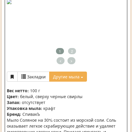
1
2
<
>
Закладки
Другие мыла
Вес нетто:
100 г
Цвет:
белый, сверху черные свирлы
Запах:
отсутствует
Упаковка мыла:
крафт
Бренд:
СпивакЪ
Мыло Соляное на 30% состоит из морской соли. Соль
оказывает легкое скрабирующее действие и удаляет
омертвевшие клетки кожи. Придает упругость и