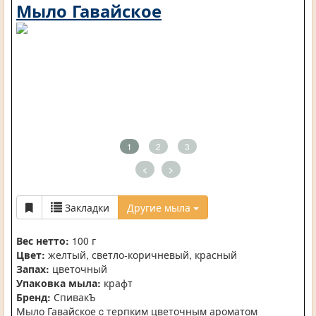
Мыло Гавайское
1
2
3
<
>
Закладки
Другие мыла
Вес нетто:
100 г
Цвет:
желтый, светло-коричневый, красный
Запах:
цветочный
Упаковка мыла:
крафт
Бренд:
СпивакЪ
Мыло Гавайское c терпким цветочным ароматом