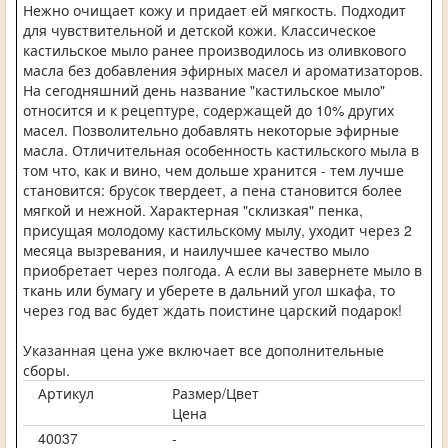
Нежно очищает кожу и придает ей мягкость. Подходит
для чувствительной и детской кожи. Классическое
кастильское мыло ранее производилось из оливкового
масла без добавления эфирных масел и ароматизаторов.
На сегодняшний день название "кастильское мыло"
относится и к рецептуре, содержащей до 10% других
масел. Позволительно добавлять некоторые эфирные
масла. Отличительная особенность кастильского мыла в
том что, как и вино, чем дольше хранится - тем лучше
становится: брусок твердеет, а пена становится более
мягкой и нежной. Характерная "склизкая" пенка,
присущая молодому кастильскому мылу, уходит через 2
месяца вызревания, и наилучшее качество мыло
приобретает через полгода. А если вы завернете мыло в
ткань или бумагу и уберете в дальний угол шкафа, то
через год вас будет ждать поистине царский подарок!
Указанная цена уже включает все дополнительные
сборы.
Артикул
Размер/Цвет
Цена
40037
-