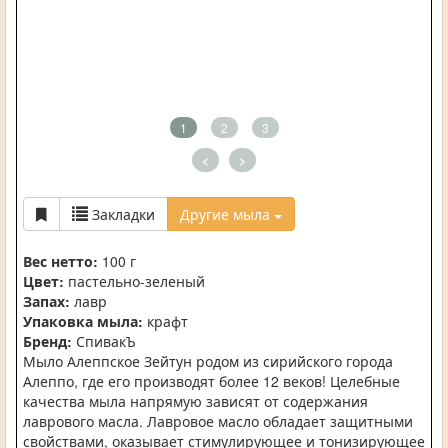
1
2
3
<
>
Закладки
Другие мыла
Вес нетто:
100 г
Цвет:
пастельно-зеленый
Запах:
лавр
Упаковка мыла:
крафт
Бренд:
СпивакЪ
Мыло Алеппское Зейтун родом из сирийского города
Алеппо, где его производят более 12 веков! Целебные
качества мыла напрямую зависят от содержания
лаврового масла. Лавровое масло обладает защитными
свойствами, оказывает стимулирующее и тонизирующее