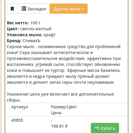
Закладки
Другие мыла
Вес нетто:
100 г
Цвет:
светло-желтый
Упаковка мыла:
крафт
Бренд:
СпивакЪ
Серное мыло - незаменимое средство для проблемной
кожи! Сера оказывает антисептическое и
противовоспалительное воздействие, эффективна при
воспалениях, угревой сыпи, способствует обновлению
кожи и повышает ее тургор. Эфирные масла базилика,
эвкалипта и кедра придают мылу пряный аромат
эвкалипта и делают запах серы почти неуловимым.
Указанная цена уже включает все дополнительные
сборы.
Артикул
Размер/Цвет
Цена
40855
-
199,81 ₽
Купить