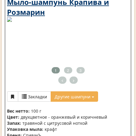
Мыло-шампунь Крапива и
Розмарин
1
2
3
<
>
Закладки
Другие шампуни
Вес нетто:
100 г
Цвет:
двухцветное - оранжевый и коричневый
Запах:
травяной с цитрусовой ноткой
Упаковка мыла:
крафт
Бренд:
СпивакЪ