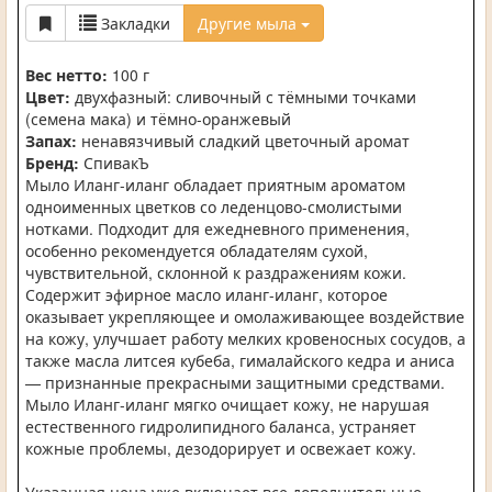
Закладки
Другие мыла
Вес нетто:
100 г
Цвет:
двухфазный: сливочный с тёмными точками
(семена мака) и тёмно-оранжевый
Запах:
ненавязчивый сладкий цветочный аромат
Бренд:
СпивакЪ
Мыло Иланг-иланг обладает приятным ароматом
одноименных цветков со леденцово-смолистыми
нотками. Подходит для ежедневного применения,
особенно рекомендуется обладателям сухой,
чувствительной, склонной к раздражениям кожи.
Содержит эфирное масло иланг-иланг, которое
оказывает укрепляющее и омолаживающее воздействие
на кожу, улучшает работу мелких кровеносных сосудов, а
также масла литсея кубеба, гималайского кедра и аниса
— признанные прекрасными защитными средствами.
Мыло Иланг-иланг мягко очищает кожу, не нарушая
естественного гидролипидного баланса, устраняет
кожные проблемы, дезодорирует и освежает кожу.
Указанная цена уже включает все дополнительные