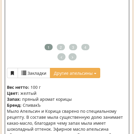
1
2
3
4
<
>
Закладки
Другие апельсины
Вес нетто:
100 г
Цвет:
желтый
Запах:
пряный аромат корицы
Бренд:
СпивакЪ
Мыло Апельсин и Корица сварено по специальному
рецепту. В составе мыла существенную долю занимает
какао-масло, благодаря чему запах мыла имеет
шоколадный оттенок. Эфирное масло апельсина