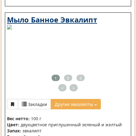
Мыло Банное Эвкалипт
1
2
3
<
>
Закладки
Другие эвкалипты
Вес нетто:
100 г
Цвет:
двухцветное приглушенный зеленый и желтый
Запах:
эвкалипт