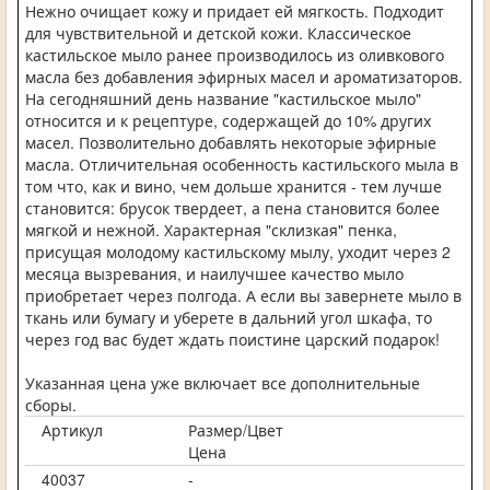
Нежно очищает кожу и придает ей мягкость. Подходит
для чувствительной и детской кожи. Классическое
кастильское мыло ранее производилось из оливкового
масла без добавления эфирных масел и ароматизаторов.
На сегодняшний день название "кастильское мыло"
относится и к рецептуре, содержащей до 10% других
масел. Позволительно добавлять некоторые эфирные
масла. Отличительная особенность кастильского мыла в
том что, как и вино, чем дольше хранится - тем лучше
становится: брусок твердеет, а пена становится более
мягкой и нежной. Характерная "склизкая" пенка,
присущая молодому кастильскому мылу, уходит через 2
месяца вызревания, и наилучшее качество мыло
приобретает через полгода. А если вы завернете мыло в
ткань или бумагу и уберете в дальний угол шкафа, то
через год вас будет ждать поистине царский подарок!
Указанная цена уже включает все дополнительные
сборы.
Артикул
Размер/Цвет
Цена
40037
-