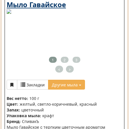
Мыло Гавайское
1
2
3
<
>
Закладки
Другие мыла
Вес нетто:
100 г
Цвет:
желтый, светло-коричневый, красный
Запах:
цветочный
Упаковка мыла:
крафт
Бренд:
СпивакЪ
Мыло Гавайское c терпким цветочным ароматом