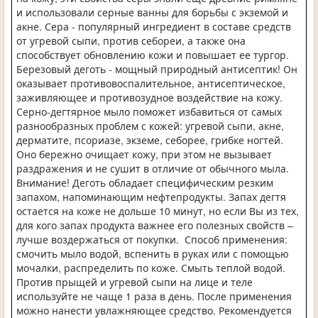
и использовали серные ванны для борьбы с экземой и
акне. Сера - популярный ингредиент в составе средств
от угревой сыпи, против себореи, а также она
способствует обновлению кожи и повышает ее тургор.
Березовый деготь - мощный природный антисептик! Он
оказывает противовоспалительное, антисептическое,
заживляющее и противозудное воздействие на кожу.
Серно-дегтярное мыло поможет избавиться от самых
разнообразных проблем с кожей: угревой сыпи, акне,
дерматите, псориазе, экземе, себорее, грибке ногтей.
Оно бережно очищает кожу, при этом не вызывает
раздражения и не сушит в отличие от обычного мыла.
Внимание! Деготь обладает специфическим резким
запахом, напоминающим нефтепродукты. Запах дегтя
остается на коже не дольше 10 минут, но если Вы из тех,
для кого запах продукта важнее его полезных свойств –
лучше воздержаться от покупки. Способ применения:
смочить мыло водой, вспенить в руках или с помощью
мочалки, распределить по коже. Смыть теплой водой.
Против прыщей и угревой сыпи на лице и теле
используйте не чаще 1 раза в день. После применения
можно нанести увлажняющее средство. Рекомендуется