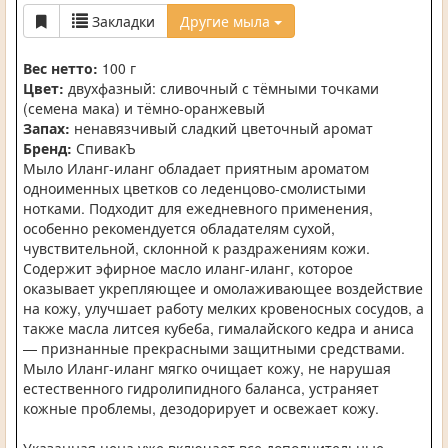
Закладки
Другие мыла
Вес нетто:
100 г
Цвет:
двухфазный: сливочный с тёмными точками
(семена мака) и тёмно-оранжевый
Запах:
ненавязчивый сладкий цветочный аромат
Бренд:
СпивакЪ
Мыло Иланг-иланг обладает приятным ароматом
одноименных цветков со леденцово-смолистыми
нотками. Подходит для ежедневного применения,
особенно рекомендуется обладателям сухой,
чувствительной, склонной к раздражениям кожи.
Содержит эфирное масло иланг-иланг, которое
оказывает укрепляющее и омолаживающее воздействие
на кожу, улучшает работу мелких кровеносных сосудов, а
также масла литсея кубеба, гималайского кедра и аниса
— признанные прекрасными защитными средствами.
Мыло Иланг-иланг мягко очищает кожу, не нарушая
естественного гидролипидного баланса, устраняет
кожные проблемы, дезодорирует и освежает кожу.
Указанная цена уже включает все дополнительные