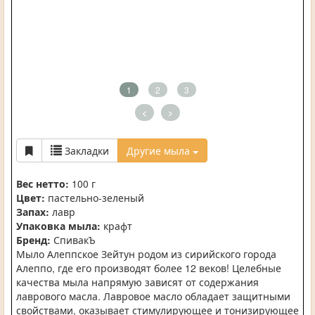
1
2
3
<
>
Закладки
Другие мыла
Вес нетто:
100 г
Цвет:
пастельно-зеленый
Запах:
лавр
Упаковка мыла:
крафт
Бренд:
СпивакЪ
Мыло Алеппское Зейтун родом из сирийского города
Алеппо, где его производят более 12 веков! Целебные
качества мыла напрямую зависят от содержания
лаврового масла. Лавровое масло обладает защитными
свойствами, оказывает стимулирующее и тонизирующее