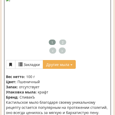
1
2
<
>
Закладки
Другие мыла
Вес нетто:
100 г
Цвет:
Пшеничный
Запах:
отсутствует
Упаковка мыла:
крафт
Бренд:
СпивакЪ
Кастильское мыло благодаря своему уникальному
рецепту остается популярным на протяжении столетий,
оно всегда ценилось за мягкую и бархатистую пену.