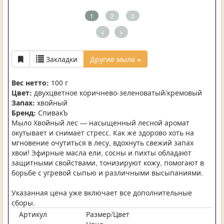
1
2
3
<
>
Закладки
Другие мыла
Вес нетто:
100 г
Цвет:
двухцветное коричнево-зеленоватый/кремовый
Запах:
хвойный
Бренд:
СпивакЪ
Мыло Хвойный лес — насыщенный лесной аромат
окутывает и снимает стресс. Как же здорово хоть на
мгновение очутиться в лесу, вдохнуть свежий запах
хвои! Эфирные масла ели, сосны и пихты обладают
защитными свойствами, тонизируют кожу, помогают в
борьбе с угревой сыпью и различными высыпаниями.
Указанная цена уже включает все дополнительные
сборы.
Артикул
Размер/Цвет