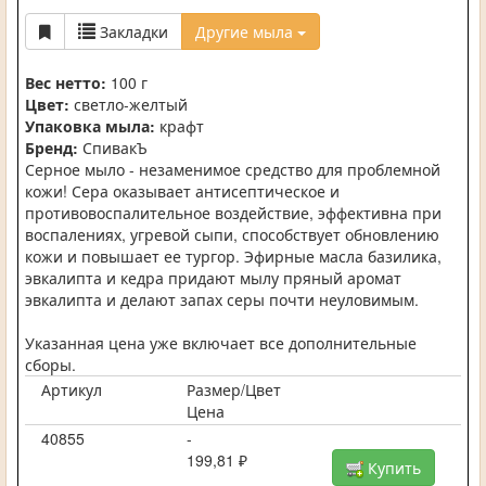
Закладки
Другие мыла
Вес нетто:
100 г
Цвет:
светло-желтый
Упаковка мыла:
крафт
Бренд:
СпивакЪ
Серное мыло - незаменимое средство для проблемной
кожи! Сера оказывает антисептическое и
противовоспалительное воздействие, эффективна при
воспалениях, угревой сыпи, способствует обновлению
кожи и повышает ее тургор. Эфирные масла базилика,
эвкалипта и кедра придают мылу пряный аромат
эвкалипта и делают запах серы почти неуловимым.
Указанная цена уже включает все дополнительные
сборы.
Артикул
Размер/Цвет
Цена
40855
-
199,81 ₽
Купить