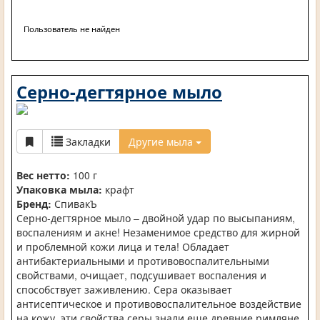
Пользователь не найден
Серно-дегтярное мыло
Закладки
Другие мыла
Вес нетто:
100 г
Упаковка мыла:
крафт
Бренд:
СпивакЪ
Серно-дегтярное мыло – двойной удар по высыпаниям,
воспалениям и акне! Незаменимое средство для жирной
и проблемной кожи лица и тела! Обладает
антибактериальными и противовоспалительными
свойствами, очищает, подсушивает воспаления и
способствует заживлению. Сера оказывает
антисептическое и противовоспалительное воздействие
на кожу, эти свойства серы знали еще древние римляне