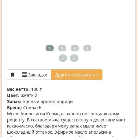
1
2
3
4
<
>
Закладки
Другие апельсины
Вес нетто:
100 г
Цвет:
желтый
Запах:
пряный аромат корицы
Бренд:
СпивакЪ
Мыло Апельсин и Корица сварено по специальному
рецепту. В составе мыла существенную долю занимает
какао-масло, благодаря чему запах мыла имеет
шоколадный оттенок. Эфирное масло апельсина