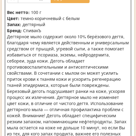
Вес нетто:
100 г
Цвет:
темно-коричневый с белым
Запах:
дегтярный
Бренд:
СпивакЪ
Дегтярное мыло содержит около 10% берёзового дегтя,
благодаря чему является действенным и универсальным
средством от прыщей, угревой сыпи, а также помогает
избавиться от псориаза, экземы, нейродермита,
себореи, зуда кожи. Деготь обладает
противовоспалительными и антисептическими
свойствами. В сочетании с мылом он может усилить
приток крови к тканям кожи и ускорить регенерацию
тканей эпидермиса, которые были повреждены.
Березовый деготь подсушивает ранки на коже, ускоряя
процесс их излечения. Дегтярное мыло не изменяет
цвет кожи, в отличие от чистого дегтя. Использование
дегтярного мыла — отличная профилактика проблем с
кожей. Внимание! Деготь обладает специфическим
резким запахом, напоминающим нефтепродукты. Запах
мыла остается на коже не дольше 10 минут, но если Вы
из тех, для кого запах продукта, важнее его полезных