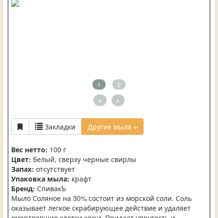
1
2
<
>
Закладки
Другие мыла
Вес нетто:
100 г
Цвет:
белый, сверху черные свирлы
Запах:
отсутствует
Упаковка мыла:
крафт
Бренд:
СпивакЪ
Мыло Соляное на 30% состоит из морской соли. Соль
оказывает легкое скрабирующее действие и удаляет
омертвевшие клетки кожи. Придает упругость и