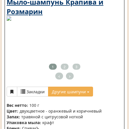
Мыло-шампунь Крапива и
Розмарин
1
2
3
<
>
Закладки
Другие шампуни
Вес нетто:
100 г
Цвет:
двухцветное - оранжевый и коричневый
Запах:
травяной с цитрусовой ноткой
Упаковка мыла:
крафт
Бренд:
СпивакЪ