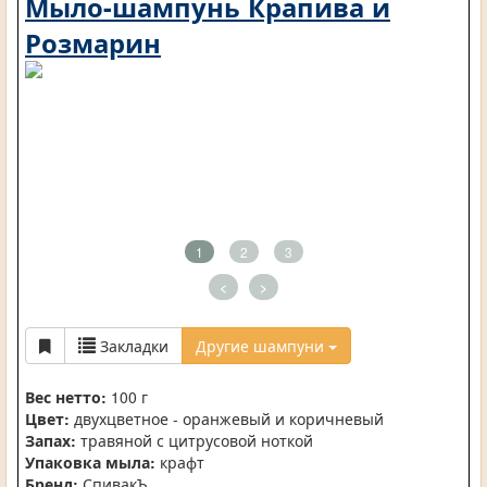
Мыло-шампунь Крапива и
Розмарин
1
2
3
<
>
Закладки
Другие шампуни
Вес нетто:
100 г
Цвет:
двухцветное - оранжевый и коричневый
Запах:
травяной с цитрусовой ноткой
Упаковка мыла:
крафт
Бренд:
СпивакЪ