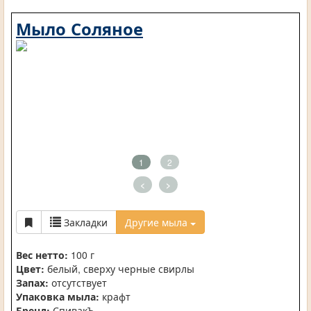
Мыло Соляное
1
2
<
>
Закладки
Другие мыла
Вес нетто:
100 г
Цвет:
белый, сверху черные свирлы
Запах:
отсутствует
Упаковка мыла:
крафт
Бренд:
СпивакЪ