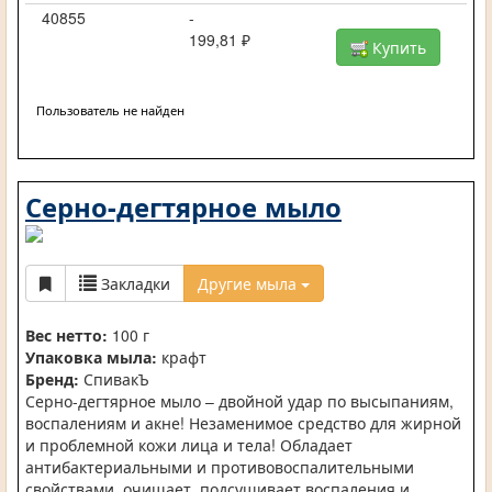
40855
-
199,81 ₽
Купить
Пользователь не найден
Серно-дегтярное мыло
Закладки
Другие мыла
Вес нетто:
100 г
Упаковка мыла:
крафт
Бренд:
СпивакЪ
Серно-дегтярное мыло – двойной удар по высыпаниям,
воспалениям и акне! Незаменимое средство для жирной
и проблемной кожи лица и тела! Обладает
антибактериальными и противовоспалительными
свойствами, очищает, подсушивает воспаления и