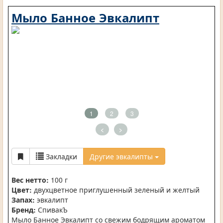
Мыло Банное Эвкалипт
1
2
3
<
>
Закладки
Другие эвкалипты
Вес нетто:
100 г
Цвет:
двухцветное приглушенный зеленый и желтый
Запах:
эвкалипт
Бренд:
СпивакЪ
Мыло Банное Эвкалипт со свежим бодрящим ароматом