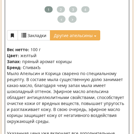
1
2
3
4
<
>
Закладки
Другие апельсины
Вес нетто:
100 г
Цвет:
желтый
Запах:
пряный аромат корицы
Бренд:
СпивакЪ
Мыло Апельсин и Корица сварено по специальному
рецепту. В составе мыла существенную долю занимает
какао-масло, благодаря чему запах мыла имеет
шоколадный оттенок. Эфирное масло апельсина
обладает антицеллюлитными свойствами, способствует
очистке кожи от вредных веществ, повышает упругость
и разглаживает кожу. В свою очередь, эфирное масло
корицы защищает кожу от негативного воздействия
окружающей среды.
Указанная цена уже включает все дополнительные