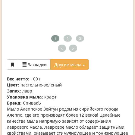
1
2
3
<
>
Закладки
Другие мыла
Вес нетто:
100 г
Цвет:
пастельно-зеленый
Запах:
лавр
Упаковка мыла:
крафт
Бренд:
СпивакЪ
Мыло Алеппское Зейтун родом из сирийского города
Алеппо, где его производят более 12 веков! Целебные
качества мыла напрямую зависят от содержания
лаврового масла. Лавровое масло обладает защитными
свойствами, оказывает стимулирующее и тонизирующее