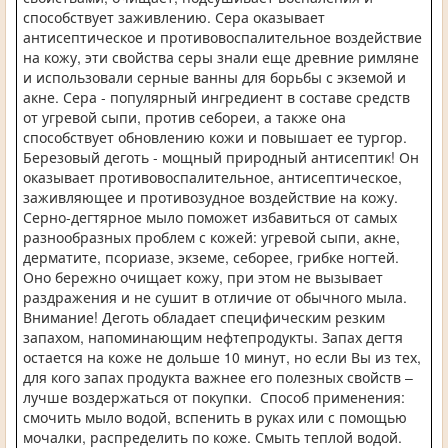
способствует заживлению. Сера оказывает
антисептическое и противовоспалительное воздействие
на кожу, эти свойства серы знали еще древние римляне
и использовали серные ванны для борьбы с экземой и
акне. Сера - популярный ингредиент в составе средств
от угревой сыпи, против себореи, а также она
способствует обновлению кожи и повышает ее тургор.
Березовый деготь - мощный природный антисептик! Он
оказывает противовоспалительное, антисептическое,
заживляющее и противозудное воздействие на кожу.
Серно-дегтярное мыло поможет избавиться от самых
разнообразных проблем с кожей: угревой сыпи, акне,
дерматите, псориазе, экземе, себорее, грибке ногтей.
Оно бережно очищает кожу, при этом не вызывает
раздражения и не сушит в отличие от обычного мыла.
Внимание! Деготь обладает специфическим резким
запахом, напоминающим нефтепродукты. Запах дегтя
остается на коже не дольше 10 минут, но если Вы из тех,
для кого запах продукта важнее его полезных свойств –
лучше воздержаться от покупки. Способ применения:
смочить мыло водой, вспенить в руках или с помощью
мочалки, распределить по коже. Смыть теплой водой.