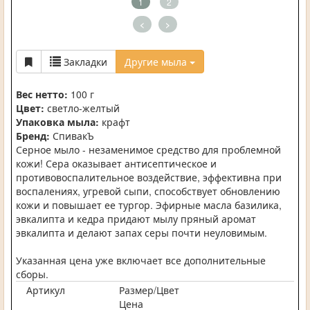
1
2
<
>
Закладки
Другие мыла
Вес нетто:
100 г
Цвет:
светло-желтый
Упаковка мыла:
крафт
Бренд:
СпивакЪ
Серное мыло - незаменимое средство для проблемной
кожи! Сера оказывает антисептическое и
противовоспалительное воздействие, эффективна при
воспалениях, угревой сыпи, способствует обновлению
кожи и повышает ее тургор. Эфирные масла базилика,
эвкалипта и кедра придают мылу пряный аромат
эвкалипта и делают запах серы почти неуловимым.
Указанная цена уже включает все дополнительные
сборы.
Артикул
Размер/Цвет
Цена