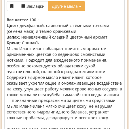
Закладки
Другие мыла
Вес нетто:
100 г
Цвет:
двухфазный: сливочный с тёмными точками
(семена мака) и тёмно-оранжевый
Запах:
ненавязчивый сладкий цветочный аромат
Бренд:
СпивакЪ
Мыло Иланг-иланг обладает приятным ароматом
одноименных цветков со леденцово-смолистыми
нотками. Подходит для ежедневного применения,
особенно рекомендуется обладателям сухой,
чувствительной, склонной к раздражениям кожи.
Содержит эфирное масло иланг-иланг, которое
оказывает укрепляющее и омолаживающее воздействие
на кожу, улучшает работу мелких кровеносных сосудов, а
также масла литсея кубеба, гималайского кедра и аниса
— признанные прекрасными защитными средствами.
Мыло Иланг-иланг мягко очищает кожу, не нарушая
естественного гидролипидного баланса, устраняет
кожные проблемы, дезодорирует и освежает кожу.
Указанная цена уже включает все дополнительные