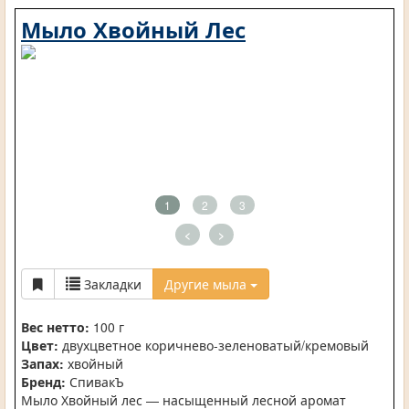
Мыло Хвойный Лес
1
2
3
<
>
Закладки
Другие мыла
Вес нетто:
100 г
Цвет:
двухцветное коричнево-зеленоватый/кремовый
Запах:
хвойный
Бренд:
СпивакЪ
Мыло Хвойный лес — насыщенный лесной аромат