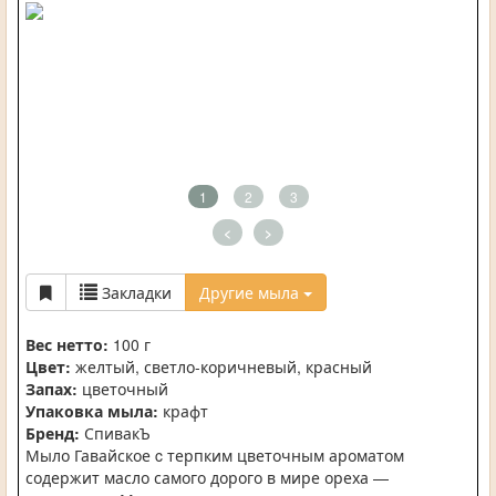
1
2
3
<
>
Закладки
Другие мыла
Вес нетто:
100 г
Цвет:
желтый, светло-коричневый, красный
Запах:
цветочный
Упаковка мыла:
крафт
Бренд:
СпивакЪ
Мыло Гавайское c терпким цветочным ароматом
содержит масло самого дорого в мире ореха —