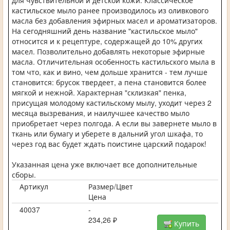
для чувствительной и детской кожи. Классическое
кастильское мыло ранее производилось из оливкового
масла без добавления эфирных масел и ароматизаторов.
На сегодняшний день название "кастильское мыло"
относится и к рецептуре, содержащей до 10% других
масел. Позволительно добавлять некоторые эфирные
масла. Отличительная особенность кастильского мыла в
том что, как и вино, чем дольше хранится - тем лучше
становится: брусок твердеет, а пена становится более
мягкой и нежной. Характерная "склизкая" пенка,
присущая молодому кастильскому мылу, уходит через 2
месяца вызревания, и наилучшее качество мыло
приобретает через полгода. А если вы завернете мыло в
ткань или бумагу и уберете в дальний угол шкафа, то
через год вас будет ждать поистине царский подарок!
Указанная цена уже включает все дополнительные
сборы.
Артикул
Размер/Цвет
Цена
40037
-
234,26 ₽
Купить