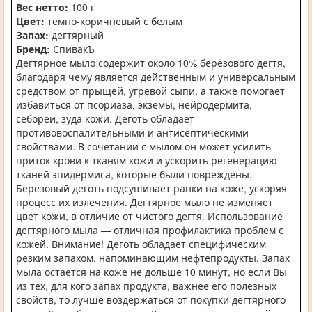
Вес нетто:
100 г
Цвет:
темно-коричневый с белым
Запах:
дегтярный
Бренд:
СпивакЪ
Дегтярное мыло содержит около 10% берёзового дегтя,
благодаря чему является действенным и универсальным
средством от прыщей, угревой сыпи, а также помогает
избавиться от псориаза, экземы, нейродермита,
себореи, зуда кожи. Деготь обладает
противовоспалительными и антисептическими
свойствами. В сочетании с мылом он может усилить
приток крови к тканям кожи и ускорить регенерацию
тканей эпидермиса, которые были повреждены.
Березовый деготь подсушивает ранки на коже, ускоряя
процесс их излечения. Дегтярное мыло не изменяет
цвет кожи, в отличие от чистого дегтя. Использование
дегтярного мыла — отличная профилактика проблем с
кожей. Внимание! Деготь обладает специфическим
резким запахом, напоминающим нефтепродукты. Запах
мыла остается на коже не дольше 10 минут, но если Вы
из тех, для кого запах продукта, важнее его полезных
свойств, то лучше воздержаться от покупки дегтярного