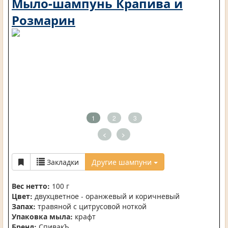
Мыло-шампунь Крапива и
Розмарин
1
2
3
<
>
Закладки
Другие шампуни
Вес нетто:
100 г
Цвет:
двухцветное - оранжевый и коричневый
Запах:
травяной с цитрусовой ноткой
Упаковка мыла:
крафт
Бренд:
СпивакЪ