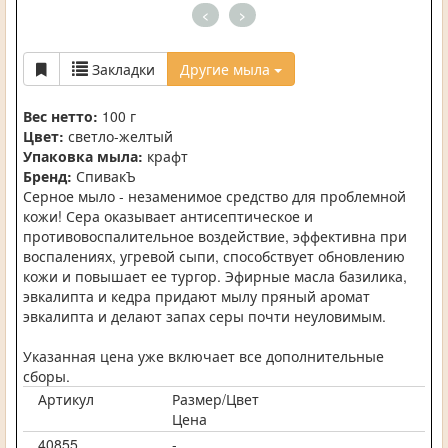
<
>
Закладки
Другие мыла
Вес нетто:
100 г
Цвет:
светло-желтый
Упаковка мыла:
крафт
Бренд:
СпивакЪ
Серное мыло - незаменимое средство для проблемной
кожи! Сера оказывает антисептическое и
противовоспалительное воздействие, эффективна при
воспалениях, угревой сыпи, способствует обновлению
кожи и повышает ее тургор. Эфирные масла базилика,
эвкалипта и кедра придают мылу пряный аромат
эвкалипта и делают запах серы почти неуловимым.
Указанная цена уже включает все дополнительные
сборы.
Артикул
Размер/Цвет
Цена
40855
-