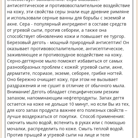
антисептическое и противовоспалительное воздействие
на кожу, эти свойства серы знали еще древние римляне
и использовали серные ванны для борьбы с экземой и
акне. Сера - популярный ингредиент в составе средств
от угревой сыпи, против себореи, а также она
способствует обновлению кожи и повышает ее тургор.
Березовый деготь - мощный природный антисептик! Он
оказывает противовоспалительное, антисептическое,
заживляющее и противозудное воздействие на кожу.
Серно-дегтярное мыло поможет избавиться от самых
разнообразных проблем с кожей: угревой сыпи, акне,
дерматите, псориазе, экземе, себорее, грибке ногтей.
Оно бережно очищает кожу, при этом не вызывает
раздражения и не сушит в отличие от обычного мыла.
Внимание! Деготь обладает специфическим резким
запахом, напоминающим нефтепродукты. Запах дегтя
остается на коже не дольше 10 минут, но если Вы из тех,
для кого запах продукта важнее его полезных свойств –
лучше воздержаться от покупки. Способ применения:
смочить мыло водой, вспенить в руках или с помощью
мочалки, распределить по коже. Смыть теплой водой.
Против прыщей и угревой сыпи на лице и теле