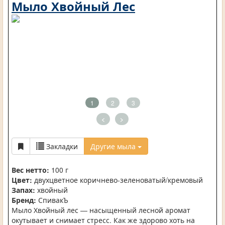
Мыло Хвойный Лес
1
2
3
<
>
Закладки
Другие мыла
Вес нетто:
100 г
Цвет:
двухцветное коричнево-зеленоватый/кремовый
Запах:
хвойный
Бренд:
СпивакЪ
Мыло Хвойный лес — насыщенный лесной аромат
окутывает и снимает стресс. Как же здорово хоть на