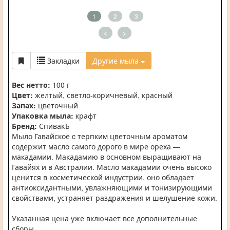
1
2
3
<
>
Закладки
Другие мыла
Вес нетто:
100 г
Цвет:
желтый, светло-коричневый, красный
Запах:
цветочный
Упаковка мыла:
крафт
Бренд:
СпивакЪ
Мыло Гавайское c терпким цветочным ароматом
содержит масло самого дорого в мире ореха —
макадамии. Макадамию в основном выращивают на
Гавайях и в Австралии. Масло макадамии очень высоко
ценится в косметической индустрии, оно обладает
антиоксидантными, увлажняющими и тонизирующими
свойствами, устраняет раздражения и шелушение кожи.
Указанная цена уже включает все дополнительные
сборы.