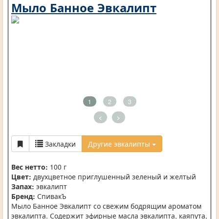
Мыло Банное Эвкалипт
1
2
3
<
>
Закладки
Другие эвкалипты
Вес нетто:
100 г
Цвет:
двухцветное приглушенный зеленый и желтый
Запах:
эвкалипт
Бренд:
СпивакЪ
Мыло Банное Эвкалипт со свежим бодрящим ароматом
эвкалипта. Содержит эфирные масла эвкалипта, каяпута,