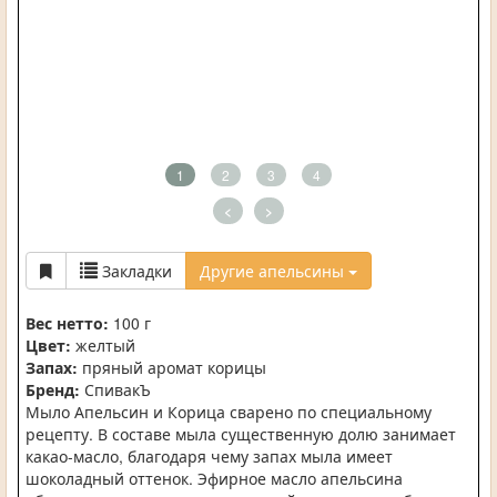
1
2
3
4
<
>
Закладки
Другие апельсины
Вес нетто:
100 г
Цвет:
желтый
Запах:
пряный аромат корицы
Бренд:
СпивакЪ
Мыло Апельсин и Корица сварено по специальному
рецепту. В составе мыла существенную долю занимает
какао-масло, благодаря чему запах мыла имеет
шоколадный оттенок. Эфирное масло апельсина