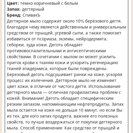
Цвет:
темно-коричневый с белым
Запах:
дегтярный
Бренд:
СпивакЪ
Дегтярное мыло содержит около 10% берёзового дегтя,
благодаря чему является действенным и универсальным
средством от прыщей, угревой сыпи, а также помогает
избавиться от псориаза, экземы, нейродермита,
себореи, зуда кожи. Деготь обладает
противовоспалительными и антисептическими
свойствами. В сочетании с мылом он может усилить
приток крови к тканям кожи и ускорить регенерацию
тканей эпидермиса, которые были повреждены.
Березовый деготь подсушивает ранки на коже, ускоряя
процесс их излечения. Дегтярное мыло не изменяет
цвет кожи, в отличие от чистого дегтя. Использование
дегтярного мыла — отличная профилактика проблем с
кожей. Внимание! Деготь обладает специфическим
резким запахом, напоминающим нефтепродукты. Запах
мыла остается на коже не дольше 10 минут, но если Вы
из тех, для кого запах продукта, важнее его полезных
свойств, то лучше воздержаться от покупки дегтярного
мыла. Способ применения: Как средство от прыщей и