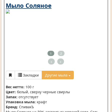
Мыло Соляное
1
2
<
>
Закладки
Другие мыла
Вес нетто:
100 г
Цвет:
белый, сверху черные свирлы
Запах:
отсутствует
Упаковка мыла:
крафт
Бренд:
СпивакЪ
Мыло Соляное на 30% состоит из морской соли. Соль