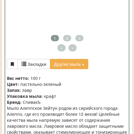
1
2
3
<
>
Закладки
Другие мыла
Вес нетто:
100 г
Цвет:
пастельно-зеленый
Запах:
лавр
Упаковка мыла:
крафт
Бренд:
СпивакЪ
Мыло Алеппское Зейтун родом из сирийского города
Алеппо, где его производят более 12 веков! Целебные
качества мыла напрямую зависят от содержания
лаврового масла. Лавровое масло обладает защитными
свойствами, оказывает стимулирующее и тонизирующее