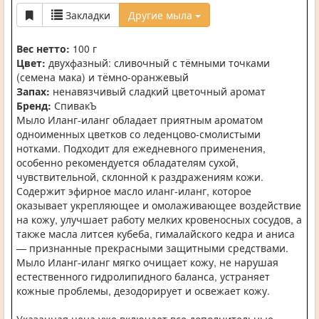
Закладки
Другие мыла
Вес нетто:
100 г
Цвет:
двухфазный: сливочный с тёмными точками
(семена мака) и тёмно-оранжевый
Запах:
ненавязчивый сладкий цветочный аромат
Бренд:
СпивакЪ
Мыло Иланг-иланг обладает приятным ароматом
одноименных цветков со леденцово-смолистыми
нотками. Подходит для ежедневного применения,
особенно рекомендуется обладателям сухой,
чувствительной, склонной к раздражениям кожи.
Содержит эфирное масло иланг-иланг, которое
оказывает укрепляющее и омолаживающее воздействие
на кожу, улучшает работу мелких кровеносных сосудов, а
также масла литсея кубеба, гималайского кедра и аниса
— признанные прекрасными защитными средствами.
Мыло Иланг-иланг мягко очищает кожу, не нарушая
естественного гидролипидного баланса, устраняет
кожные проблемы, дезодорирует и освежает кожу.
Указанная цена уже включает все дополнительные