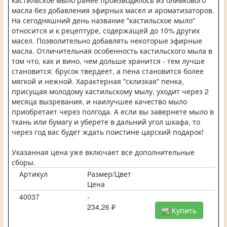
кастильское мыло ранее производилось из оливкового
масла без добавления эфирных масел и ароматизаторов.
На сегодняшний день название "кастильское мыло"
относится и к рецептуре, содержащей до 10% других
масел. Позволительно добавлять некоторые эфирные
масла. Отличительная особенность кастильского мыла в
том что, как и вино, чем дольше хранится - тем лучше
становится: брусок твердеет, а пена становится более
мягкой и нежной. Характерная "склизкая" пенка,
присущая молодому кастильскому мылу, уходит через 2
месяца вызревания, и наилучшее качество мыло
приобретает через полгода. А если вы завернете мыло в
ткань или бумагу и уберете в дальний угол шкафа, то
через год вас будет ждать поистине царский подарок!
Указанная цена уже включает все дополнительные
сборы.
Артикул
Размер/Цвет
Цена
40037
-
234,26 ₽
Купить