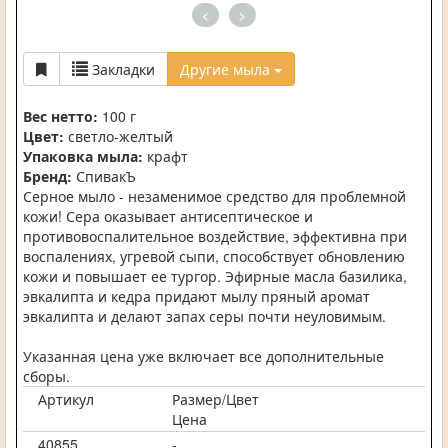
<
>
Закладки
Другие мыла
Вес нетто:
100 г
Цвет:
светло-желтый
Упаковка мыла:
крафт
Бренд:
СпивакЪ
Серное мыло - незаменимое средство для проблемной
кожи! Сера оказывает антисептическое и
противовоспалительное воздействие, эффективна при
воспалениях, угревой сыпи, способствует обновлению
кожи и повышает ее тургор. Эфирные масла базилика,
эвкалипта и кедра придают мылу пряный аромат
эвкалипта и делают запах серы почти неуловимым.
Указанная цена уже включает все дополнительные
сборы.
Артикул
Размер/Цвет
Цена
40855
-