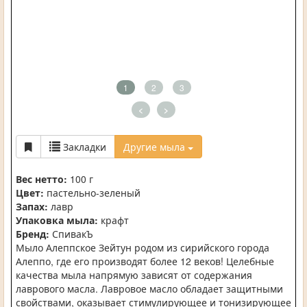
1
2
3
<
>
Закладки
Другие мыла
Вес нетто:
100 г
Цвет:
пастельно-зеленый
Запах:
лавр
Упаковка мыла:
крафт
Бренд:
СпивакЪ
Мыло Алеппское Зейтун родом из сирийского города
Алеппо, где его производят более 12 веков! Целебные
качества мыла напрямую зависят от содержания
лаврового масла. Лавровое масло обладает защитными
свойствами, оказывает стимулирующее и тонизирующее