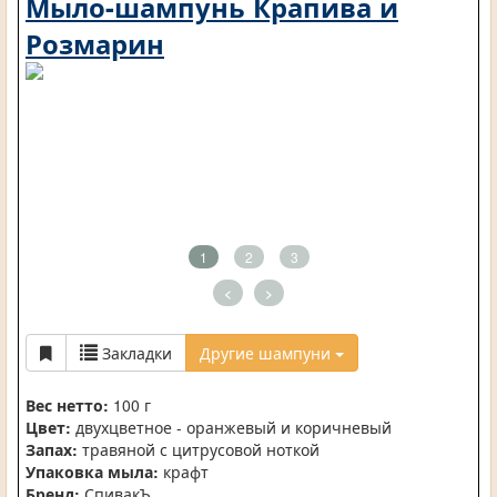
Мыло-шампунь Крапива и
Розмарин
1
2
3
<
>
Закладки
Другие шампуни
Вес нетто:
100 г
Цвет:
двухцветное - оранжевый и коричневый
Запах:
травяной с цитрусовой ноткой
Упаковка мыла:
крафт
Бренд:
СпивакЪ