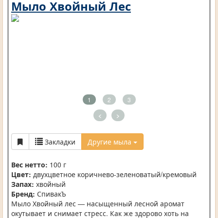
Мыло Хвойный Лес
1
2
3
<
>
Закладки
Другие мыла
Вес нетто:
100 г
Цвет:
двухцветное коричнево-зеленоватый/кремовый
Запах:
хвойный
Бренд:
СпивакЪ
Мыло Хвойный лес — насыщенный лесной аромат
окутывает и снимает стресс. Как же здорово хоть на