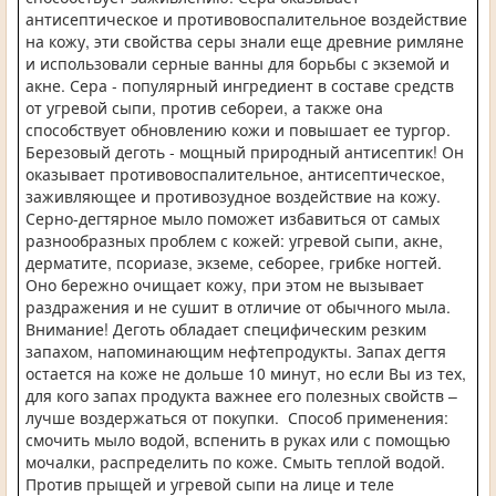
антисептическое и противовоспалительное воздействие
на кожу, эти свойства серы знали еще древние римляне
и использовали серные ванны для борьбы с экземой и
акне. Сера - популярный ингредиент в составе средств
от угревой сыпи, против себореи, а также она
способствует обновлению кожи и повышает ее тургор.
Березовый деготь - мощный природный антисептик! Он
оказывает противовоспалительное, антисептическое,
заживляющее и противозудное воздействие на кожу.
Серно-дегтярное мыло поможет избавиться от самых
разнообразных проблем с кожей: угревой сыпи, акне,
дерматите, псориазе, экземе, себорее, грибке ногтей.
Оно бережно очищает кожу, при этом не вызывает
раздражения и не сушит в отличие от обычного мыла.
Внимание! Деготь обладает специфическим резким
запахом, напоминающим нефтепродукты. Запах дегтя
остается на коже не дольше 10 минут, но если Вы из тех,
для кого запах продукта важнее его полезных свойств –
лучше воздержаться от покупки. Способ применения:
смочить мыло водой, вспенить в руках или с помощью
мочалки, распределить по коже. Смыть теплой водой.
Против прыщей и угревой сыпи на лице и теле