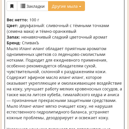
Закладки
Другие мыла
Вес нетто:
100 г
Цвет:
двухфазный: сливочный с тёмными точками
(семена мака) и тёмно-оранжевый
Запах:
ненавязчивый сладкий цветочный аромат
Бренд:
СпивакЪ
Мыло Иланг-иланг обладает приятным ароматом
одноименных цветков со леденцово-смолистыми
нотками. Подходит для ежедневного применения,
особенно рекомендуется обладателям сухой,
чувствительной, склонной к раздражениям кожи.
Содержит эфирное масло иланг-иланг, которое
оказывает укрепляющее и омолаживающее воздействие
на кожу, улучшает работу мелких кровеносных сосудов, а
также масла литсея кубеба, гималайского кедра и аниса
— признанные прекрасными защитными средствами.
Мыло Иланг-иланг мягко очищает кожу, не нарушая
естественного гидролипидного баланса, устраняет
кожные проблемы, дезодорирует и освежает кожу.
Указанная цена уже включает все дополнительные