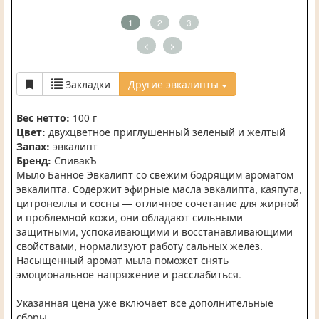
1
2
3
<
>
Закладки
Другие эвкалипты
Вес нетто:
100 г
Цвет:
двухцветное приглушенный зеленый и желтый
Запах:
эвкалипт
Бренд:
СпивакЪ
Мыло Банное Эвкалипт со свежим бодрящим ароматом
эвкалипта. Содержит эфирные масла эвкалипта, каяпута,
цитронеллы и сосны — отличное сочетание для жирной
и проблемной кожи, они обладают сильными
защитными, успокаивающими и восстанавливающими
свойствами, нормализуют работу сальных желез.
Насыщенный аромат мыла поможет снять
эмоциональное напряжение и расслабиться.
Указанная цена уже включает все дополнительные
сборы.