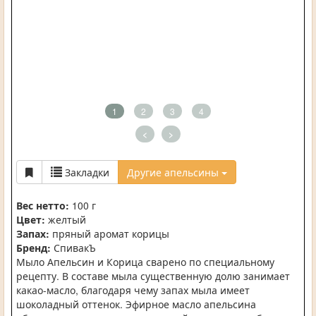
1
2
3
4
<
>
Закладки
Другие апельсины
Вес нетто:
100 г
Цвет:
желтый
Запах:
пряный аромат корицы
Бренд:
СпивакЪ
Мыло Апельсин и Корица сварено по специальному
рецепту. В составе мыла существенную долю занимает
какао-масло, благодаря чему запах мыла имеет
шоколадный оттенок. Эфирное масло апельсина