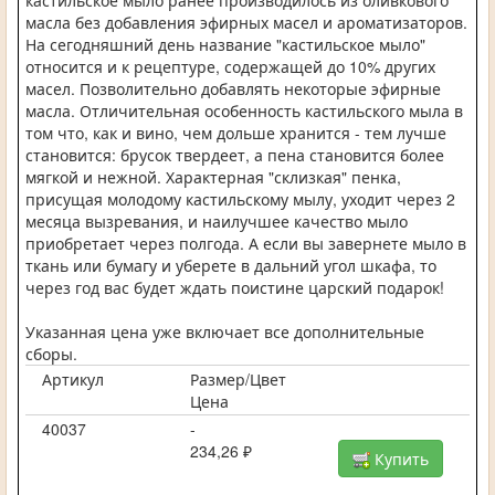
кастильское мыло ранее производилось из оливкового
масла без добавления эфирных масел и ароматизаторов.
На сегодняшний день название "кастильское мыло"
относится и к рецептуре, содержащей до 10% других
масел. Позволительно добавлять некоторые эфирные
масла. Отличительная особенность кастильского мыла в
том что, как и вино, чем дольше хранится - тем лучше
становится: брусок твердеет, а пена становится более
мягкой и нежной. Характерная "склизкая" пенка,
присущая молодому кастильскому мылу, уходит через 2
месяца вызревания, и наилучшее качество мыло
приобретает через полгода. А если вы завернете мыло в
ткань или бумагу и уберете в дальний угол шкафа, то
через год вас будет ждать поистине царский подарок!
Указанная цена уже включает все дополнительные
сборы.
Артикул
Размер/Цвет
Цена
40037
-
234,26 ₽
Купить