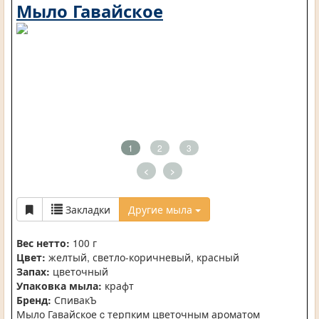
Мыло Гавайское
1
2
3
<
>
Закладки
Другие мыла
Вес нетто:
100 г
Цвет:
желтый, светло-коричневый, красный
Запах:
цветочный
Упаковка мыла:
крафт
Бренд:
СпивакЪ
Мыло Гавайское c терпким цветочным ароматом