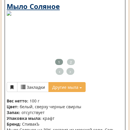
Мыло Соляное
1
2
<
>
Закладки
Другие мыла
Вес нетто:
100 г
Цвет:
белый, сверху черные свирлы
Запах:
отсутствует
Упаковка мыла:
крафт
Бренд:
СпивакЪ
Мыло Соляное на 30% состоит из морской соли. Соль