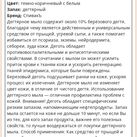
Цвет:
темно-коричневый с белым
Запах:
дегтярный
Бренд:
СпивакЪ
Дегтярное мыло содержит около 10% берёзового дегтя,
благодаря чему является действенным и универсальным
средством от прыщей, угревой сыпи, а также помогает
избавиться от псориаза, экземы, нейродермита,
себореи, зуда кожи. Деготь обладает
противовоспалительными и антисептическими
свойствами. В сочетании с мылом он может усилить
приток крови к тканям кожи и ускорить регенерацию
тканей эпидермиса, которые были повреждены.
Березовый деготь подсушивает ранки на коже, ускоряя
процесс их излечения. Дегтярное мыло не изменяет
цвет кожи, в отличие от чистого дегтя. Использование
дегтярного мыла — отличная профилактика проблем с
кожей. Внимание! Деготь обладает специфическим
резким запахом, напоминающим нефтепродукты. Запах
мыла остается на коже не дольше 10 минут, но если Вы
из тех, для кого запах продукта, важнее его полезных
свойств, то лучше воздержаться от покупки дегтярного
мыла. Способ применения: Как средство от прыщей и