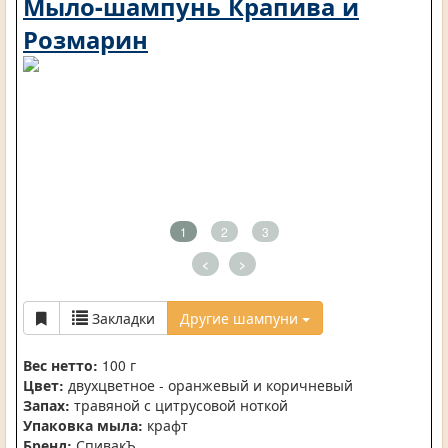
Мыло-шампунь Крапива и
Розмарин
1
2
3
<
>
Закладки
Другие шампуни
Вес нетто:
100 г
Цвет:
двухцветное - оранжевый и коричневый
Запах:
травяной с цитрусовой ноткой
Упаковка мыла:
крафт
Бренд:
СпивакЪ