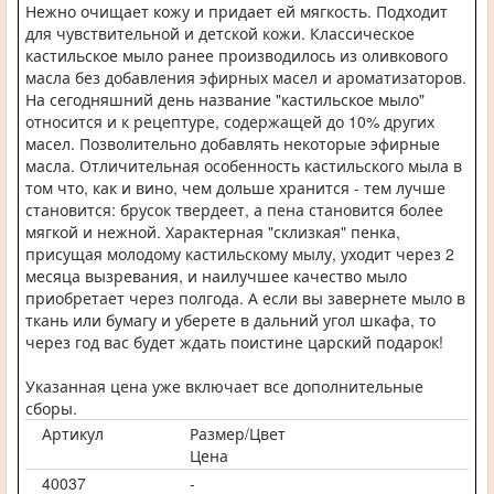
Нежно очищает кожу и придает ей мягкость. Подходит
для чувствительной и детской кожи. Классическое
кастильское мыло ранее производилось из оливкового
масла без добавления эфирных масел и ароматизаторов.
На сегодняшний день название "кастильское мыло"
относится и к рецептуре, содержащей до 10% других
масел. Позволительно добавлять некоторые эфирные
масла. Отличительная особенность кастильского мыла в
том что, как и вино, чем дольше хранится - тем лучше
становится: брусок твердеет, а пена становится более
мягкой и нежной. Характерная "склизкая" пенка,
присущая молодому кастильскому мылу, уходит через 2
месяца вызревания, и наилучшее качество мыло
приобретает через полгода. А если вы завернете мыло в
ткань или бумагу и уберете в дальний угол шкафа, то
через год вас будет ждать поистине царский подарок!
Указанная цена уже включает все дополнительные
сборы.
Артикул
Размер/Цвет
Цена
40037
-