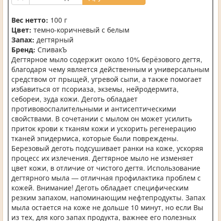
Вес нетто:
100 г
Цвет:
темно-коричневый с белым
Запах:
дегтярный
Бренд:
СпивакЪ
Дегтярное мыло содержит около 10% берёзового дегтя,
благодаря чему является действенным и универсальным
средством от прыщей, угревой сыпи, а также помогает
избавиться от псориаза, экземы, нейродермита,
себореи, зуда кожи. Деготь обладает
противовоспалительными и антисептическими
свойствами. В сочетании с мылом он может усилить
приток крови к тканям кожи и ускорить регенерацию
тканей эпидермиса, которые были повреждены.
Березовый деготь подсушивает ранки на коже, ускоряя
процесс их излечения. Дегтярное мыло не изменяет
цвет кожи, в отличие от чистого дегтя. Использование
дегтярного мыла — отличная профилактика проблем с
кожей. Внимание! Деготь обладает специфическим
резким запахом, напоминающим нефтепродукты. Запах
мыла остается на коже не дольше 10 минут, но если Вы
из тех, для кого запах продукта, важнее его полезных