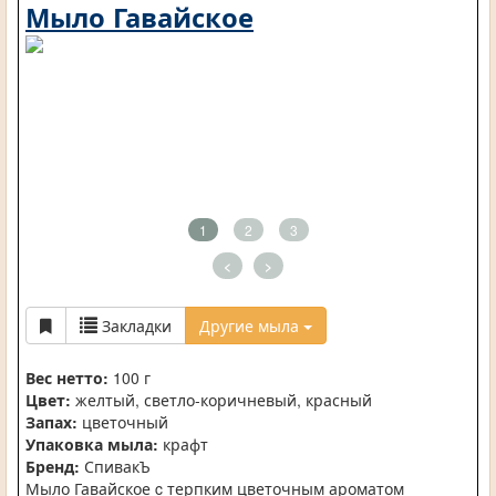
Мыло Гавайское
1
2
3
<
>
Закладки
Другие мыла
Вес нетто:
100 г
Цвет:
желтый, светло-коричневый, красный
Запах:
цветочный
Упаковка мыла:
крафт
Бренд:
СпивакЪ
Мыло Гавайское c терпким цветочным ароматом