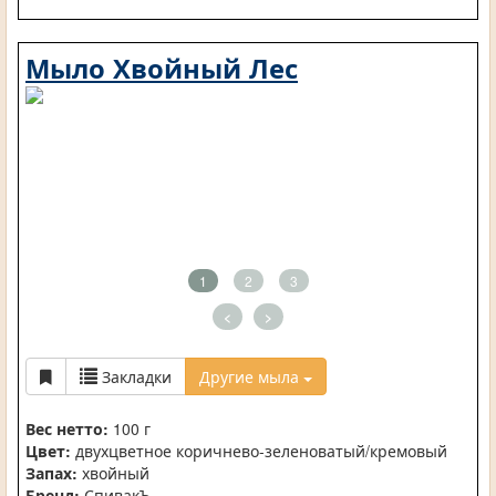
Мыло Хвойный Лес
1
2
3
<
>
Закладки
Другие мыла
Вес нетто:
100 г
Цвет:
двухцветное коричнево-зеленоватый/кремовый
Запах:
хвойный
Бренд:
СпивакЪ