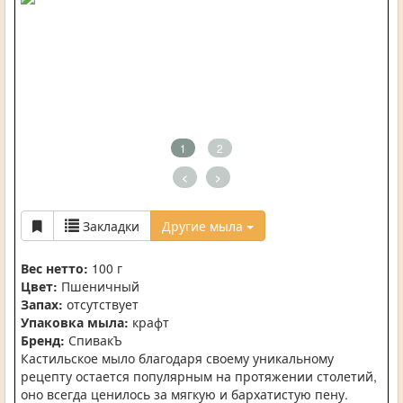
1
2
<
>
Закладки
Другие мыла
Вес нетто:
100 г
Цвет:
Пшеничный
Запах:
отсутствует
Упаковка мыла:
крафт
Бренд:
СпивакЪ
Кастильское мыло благодаря своему уникальному
рецепту остается популярным на протяжении столетий,
оно всегда ценилось за мягкую и бархатистую пену.