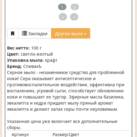
1
2
<
>
Закладки
Другие мыла
Вес нетто:
100 г
Цвет:
светло-желтый
Упаковка мыла:
крафт
Бренд:
СпивакЪ
Серное мыло - незаменимое средство для проблемной
кожи! Сера оказывает антисептическое и
противовоспалительное воздействие, эффективна при
воспалениях, угревой сыпи, способствует обновлению
кожи и повышает ее тургор. Эфирные масла базилика,
эвкалипта и кедра придают мылу пряный аромат
эвкалипта и делают запах серы почти неуловимым.
Указанная цена уже включает все дополнительные
сборы.
Артикул
Размер/Цвет