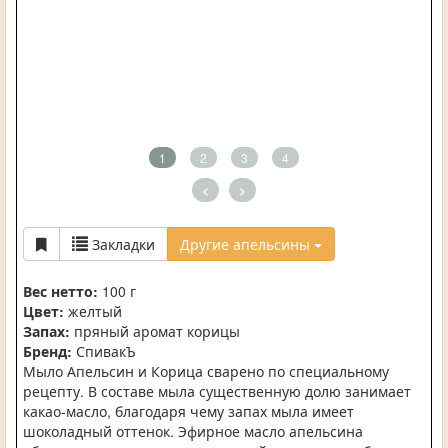
1
2
3
4
<
>
Закладки
Другие апельсины
Вес нетто:
100 г
Цвет:
желтый
Запах:
пряный аромат корицы
Бренд:
СпивакЪ
Мыло Апельсин и Корица сварено по специальному
рецепту. В составе мыла существенную долю занимает
какао-масло, благодаря чему запах мыла имеет
шоколадный оттенок. Эфирное масло апельсина