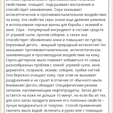
свойствами, очищает, подсушивает воспаления и
способствует заживлению. Сера оказывает
антисептическое и противовоспалительное воздействие
на кожу, эти свойства серы знали еще древние римляне
и использовали серные ванны для борьбы с экземой и
акне. Сера - популярный ингредиент в составе средств
от угревой сыпи, против себореи, а также она
способствует обновлению кожи и повышает ее тургор.
Березовый деготь - мощный природный антисептик! Он
оказывает противовоспалительное, антисептическое,
заживляющее и противозудное воздействие на кожу.
Серно-дегтярное мыло поможет избавиться от самых
разнообразных проблем с кожей: угревой сыпи, акне,
дерматите, псориазе, экземе, себорее, грибке ногтей.
Оно бережно очищает кожу, при этом не вызывает
раздражения и не сушит в отличие от обычного мыла.
Внимание! Деготь обладает специфическим резким
запахом, напоминающим нефтепродукты. Запах дегтя
остается на коже не дольше 10 минут, но если Вы из тех,
для кого запах продукта важнее его полезных свойств –
лучше воздержаться от покупки. Способ применения:
смочить мыло водой, вспенить в руках или с помощью