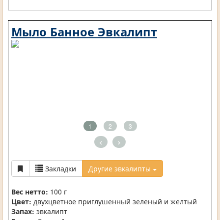
Мыло Банное Эвкалипт
1
2
3
<
>
Закладки
Другие эвкалипты
Вес нетто:
100 г
Цвет:
двухцветное приглушенный зеленый и желтый
Запах:
эвкалипт