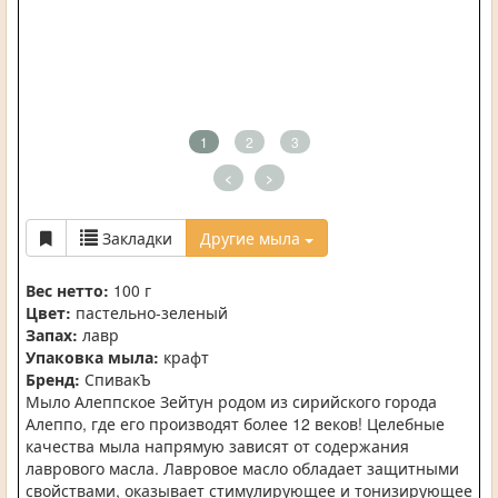
1
2
3
<
>
Закладки
Другие мыла
Вес нетто:
100 г
Цвет:
пастельно-зеленый
Запах:
лавр
Упаковка мыла:
крафт
Бренд:
СпивакЪ
Мыло Алеппское Зейтун родом из сирийского города
Алеппо, где его производят более 12 веков! Целебные
качества мыла напрямую зависят от содержания
лаврового масла. Лавровое масло обладает защитными
свойствами, оказывает стимулирующее и тонизирующее