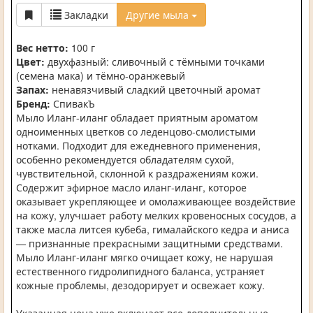
Закладки
Другие мыла
Вес нетто:
100 г
Цвет:
двухфазный: сливочный с тёмными точками
(семена мака) и тёмно-оранжевый
Запах:
ненавязчивый сладкий цветочный аромат
Бренд:
СпивакЪ
Мыло Иланг-иланг обладает приятным ароматом
одноименных цветков со леденцово-смолистыми
нотками. Подходит для ежедневного применения,
особенно рекомендуется обладателям сухой,
чувствительной, склонной к раздражениям кожи.
Содержит эфирное масло иланг-иланг, которое
оказывает укрепляющее и омолаживающее воздействие
на кожу, улучшает работу мелких кровеносных сосудов, а
также масла литсея кубеба, гималайского кедра и аниса
— признанные прекрасными защитными средствами.
Мыло Иланг-иланг мягко очищает кожу, не нарушая
естественного гидролипидного баланса, устраняет
кожные проблемы, дезодорирует и освежает кожу.
Указанная цена уже включает все дополнительные