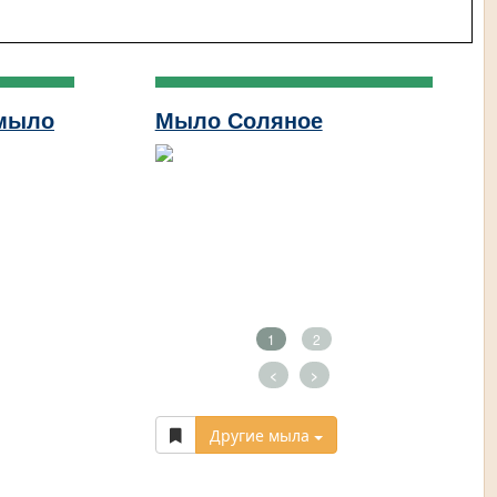
 мыло
Мыло Соляное
1
2
<
>
Другие мыла