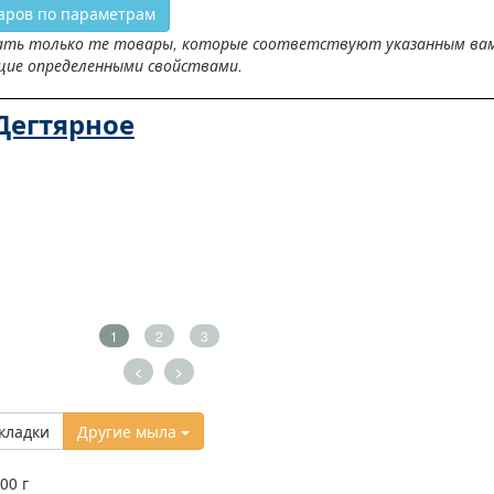
аров по параметрам
ть только те товары, которые соответствуют указанным вами 
щие определенными свойствами.
Дегтярное
1
2
3
<
>
кладки
Другие мыла
00 г