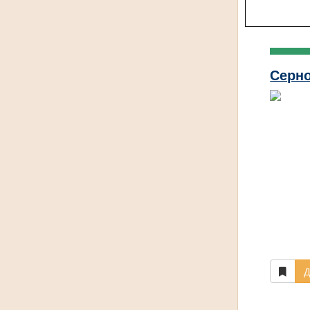
Серн
Д