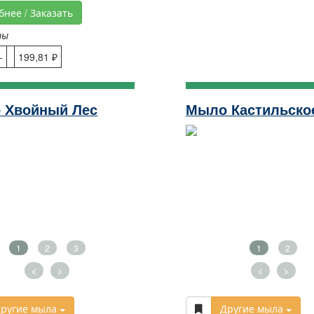
бнее / Заказать
ты
-
199,81 ₽
 Хвойный Лес
Мыло Кастильско
1
2
3
1
2
<
>
<
>
ругие мыла
Другие мыла