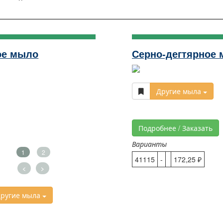
ое мыло
Серно-дегтярное
Другие мыла
Подробнее / Заказать
Варианты
1
2
41115
-
172,25 ₽
<
>
ругие мыла