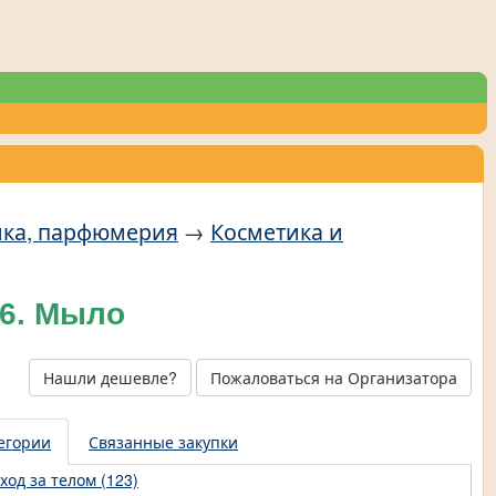
тика, парфюмерия
→
Косметика и
26. Мыло
Нашли дешевле?
Пожаловаться на Организатора
егории
Связанные закупки
ход за телом (123)