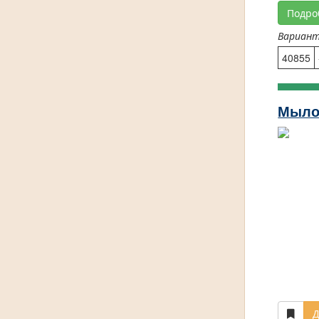
Подро
Вариан
40855
Мыло
Д