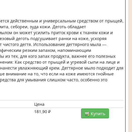
ляется действенным и универсальным средством от прыщей,
ита, себореи, зуда кожи. Деготь обладает
ылом он может усилить приток крови к тканям кожи и
зовый деготь подсушивает ранки на коже, ускоряя
т чистого дегтя. Использование дегтярного мыла —
ецифическим резким запахом, напоминающим
ы из тех, для кого запах продукта, важнее его полезных
нения: Как средство от прыщей и угревой сыпи на лице и
о нанести увлажняющий крем. Дегтярное мыло подходит для
ше внимание на то, что если на коже имеются гнойные
средства для умывания слишком часто, особенно это
Цена
181,90 ₽
Купить