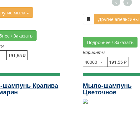
<
>
ругие мыла
Другие апельсины
бнее / Заказать
Подробнее / Заказать
ты
Варианты
-
191,55 ₽
40060
-
191,55 ₽
-шампунь Крапива
Мыло-шампунь
марин
Цветочное