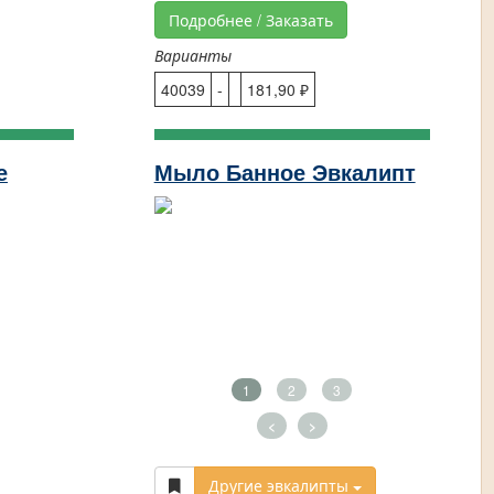
Подробнее / Заказать
Варианты
40039
-
181,90 ₽
е
Мыло Банное Эвкалипт
1
2
3
<
>
Другие эвкалипты