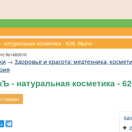
- натуральная косметика - 626. Мыло
уп) №1482616
ки
→
Здоровье и красота: медтехника, косме
рия
Ъ - натуральная косметика - 6
 товарах
Кат
У