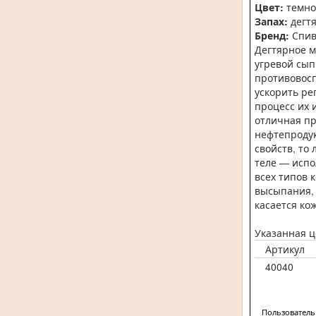
Цвет:
темно
Запах:
дегт
Бренд:
Спив
Дегтярное м
угревой сып
противовосп
ускорить ре
процесс их 
отличная пр
нефтепродук
свойств, то
теле — испо
всех типов 
высыпания, 
касается ко
Указанная ц
Артикул
40040
Пользователь