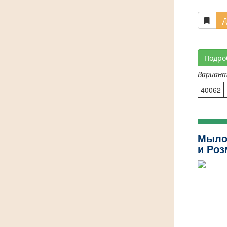
Д
Подро
Вариан
40062
Мыло
и Роз