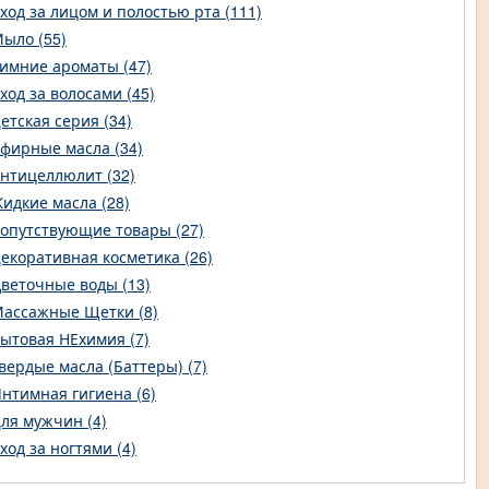
ход за лицом и полостью рта (111)
ыло (55)
имние ароматы (47)
ход за волосами (45)
етская серия (34)
фирные масла (34)
нтицеллюлит (32)
идкие масла (28)
опутствующие товары (27)
екоративная косметика (26)
веточные воды (13)
ассажные Щетки (8)
ытовая НЕхимия (7)
вердые масла (Баттеры) (7)
нтимная гигиена (6)
ля мужчин (4)
ход за ногтями (4)