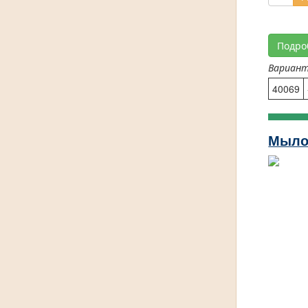
Подро
Вариан
40069
Мыло