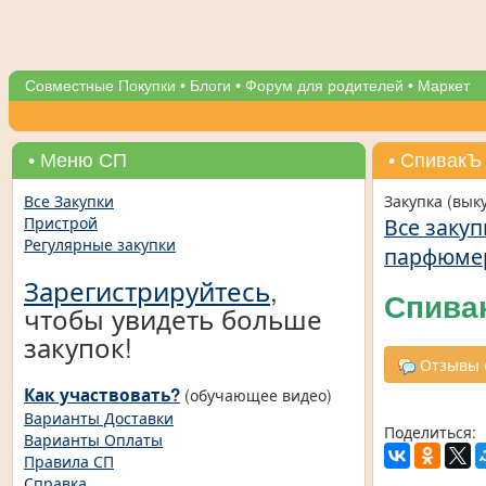
Совместные Покупки
•
Блоги
•
Форум для родителей
•
Маркет
• Меню СП
• СпивакЪ 
Все Закупки
Закупка (вык
Все закуп
Пристрой
Регулярные закупки
парфюме
Зарегистрируйтесь
,
Спивак
чтобы увидеть больше
закупок!
Отзывы о
Как участвовать?
(обучающее видео)
Варианты Доставки
Поделиться:
Варианты Оплаты
Правила СП
Справка