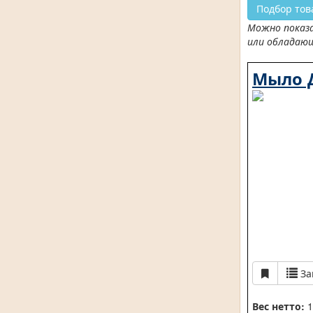
Подбор тов
Можно показа
или обладаю
Мыло 
За
Вес нетто:
1