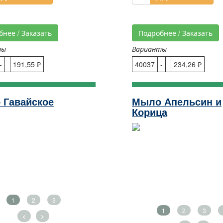
бнее / Заказать
Подробнее / Заказать
ты
Варианты
-
191,55 ₽
40037
-
234,26 ₽
 Гавайское
Мыло Апельсин и
Корица
1
2
3
1
2
3
<
>