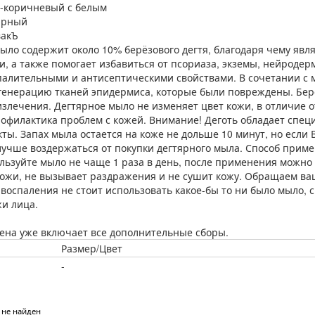
-коричневый с белым
ярный
акЪ
ыло содержит около 10% берёзового дегтя, благодаря чему яв
и, а также помогает избавиться от псориаза, экземы, нейродерм
алительными и антисептическими свойствами. В сочетании с м
генерацию тканей эпидермиса, которые были повреждены. Бере
излечения. Дегтярное мыло не изменяет цвет кожи, в отличие о
офилактика проблем с кожей. Внимание! Деготь обладает сп
ты. Запах мыла остается на коже не дольше 10 минут, но если В
 лучше воздержаться от покупки дегтярного мыла. Способ приме
льзуйте мыло не чаще 1 раза в день, после применения можн
кожи, не вызывает раздражения и не сушит кожу. Обращаем ва
воспаления не стоит использовать какое-бы то ни было мыло, 
жи лица.
ена уже включает все дополнительные сборы.
Размер/Цвет
-
 не найден