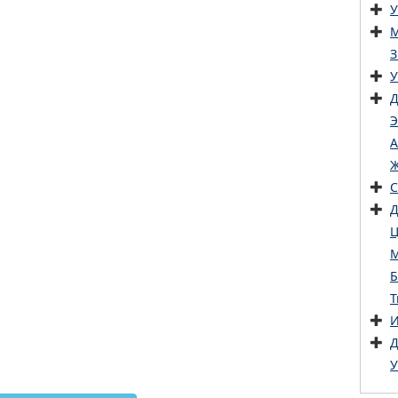
У
М
З
У
Д
Э
А
Ж
С
Д
Ц
М
Б
Т
И
Д
У