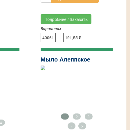
Подробнее / Заказать
Варианты
40061
-
191,55 ₽
Мыло Алеппское
1
2
3
4
<
>