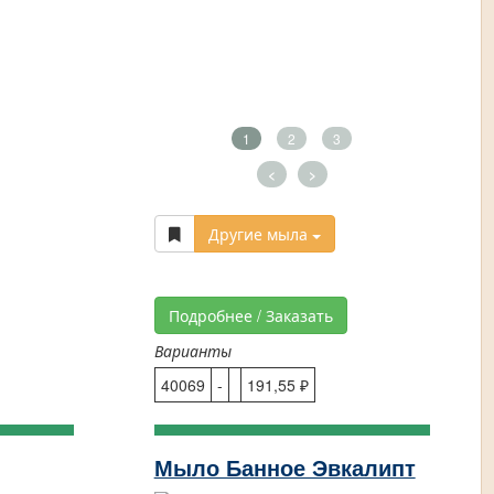
1
2
3
<
>
Другие мыла
Подробнее / Заказать
Варианты
40069
-
191,55 ₽
Мыло Банное Эвкалипт