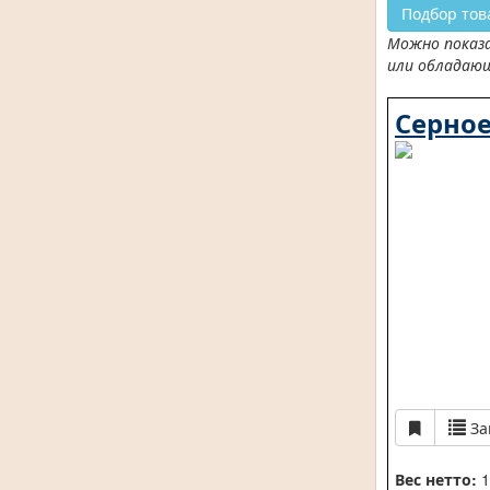
Подбор тов
Можно показа
или обладаю
Серно
За
Вес нетто:
1