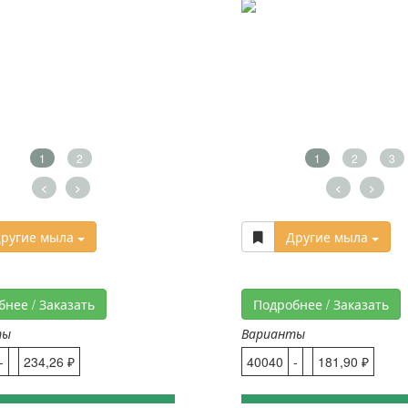
1
2
1
2
3
<
>
<
>
ругие мыла
Другие мыла
бнее / Заказать
Подробнее / Заказать
ты
Варианты
-
234,26 ₽
40040
-
181,90 ₽