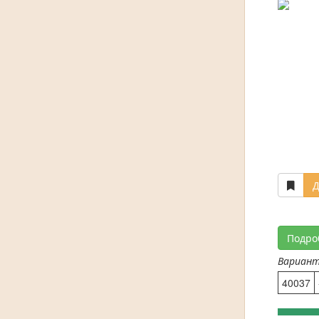
Д
Подро
Вариан
40037