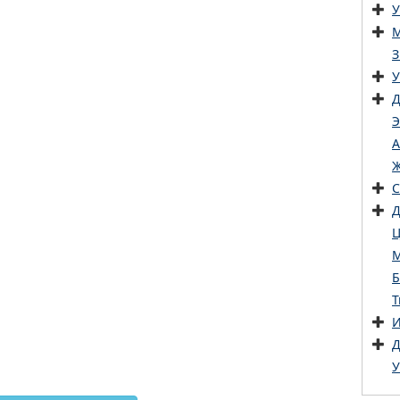
У
М
З
У
Д
Э
А
Ж
С
Д
Ц
М
Б
Т
И
Д
У