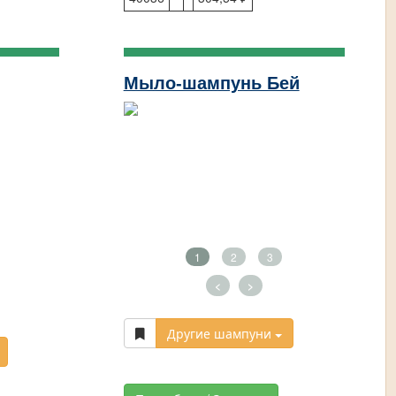
Мыло-шампунь Бей
1
2
3
<
>
Другие шампуни