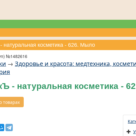
- натуральная косметика - 626. Мыло
уп) №1482616
ки
→
Здоровье и красота: медтехника, косме
рия
Ъ - натуральная косметика - 6
 товарах
Кат
У