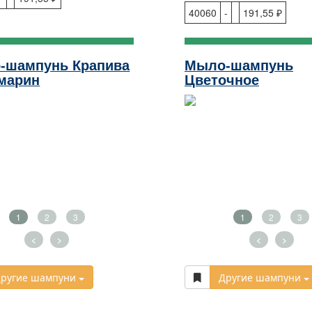
40060
-
191,55 ₽
-шампунь Крапива
Мыло-шампунь
марин
Цветочное
1
2
3
1
2
3
<
>
<
>
ругие шампуни
Другие шампуни