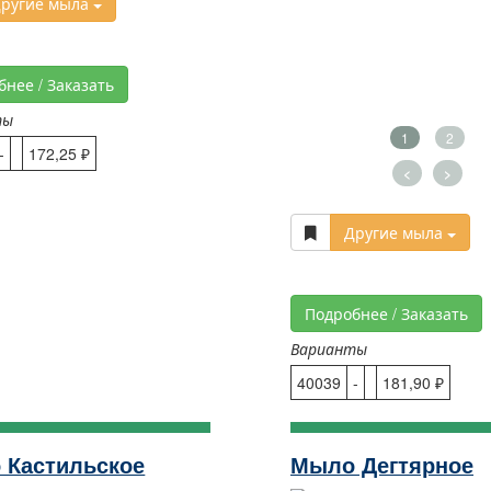
ругие мыла
бнее / Заказать
ты
1
2
-
172,25 ₽
<
>
Другие мыла
Подробнее / Заказать
Варианты
40039
-
181,90 ₽
 Кастильское
Мыло Дегтярное