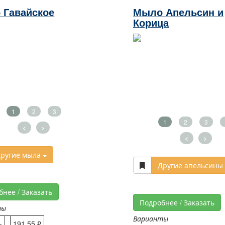
 Гавайское
Мыло Апельсин и
Корица
1
2
3
1
2
3
<
>
<
>
ругие мыла
Другие апельсины
бнее / Заказать
Подробнее / Заказать
ты
Варианты
-
191,55 ₽