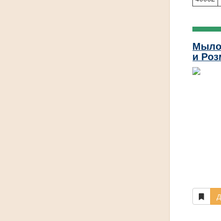
Мыло
и Роз
Д