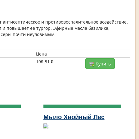
т антисептическое и противовоспалительное воздействие,
и и повышает ее тургор. Эфирные масла базилика,
х серы почти неуловимым.
Цена
199,81 ₽
Купить
Мыло Хвойный Лес