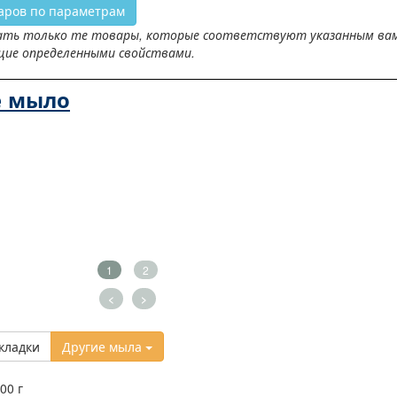
аров по параметрам
ть только те товары, которые соответствуют указанным вами 
щие определенными свойствами.
е мыло
1
2
<
>
кладки
Другие мыла
00 г