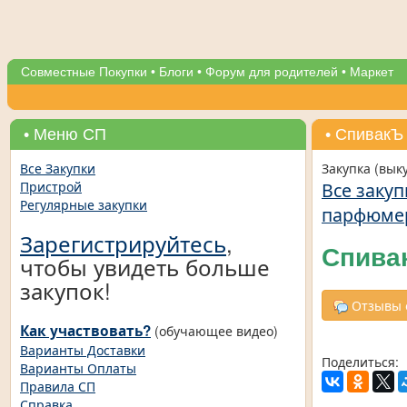
Совместные Покупки
•
Блоги
•
Форум для родителей
•
Маркет
• Меню СП
• СпивакЪ 
Все Закупки
Закупка (вык
Все закуп
Пристрой
Регулярные закупки
парфюме
Зарегистрируйтесь
,
Спивак
чтобы увидеть больше
закупок!
Отзывы о
Как участвовать?
(обучающее видео)
Варианты Доставки
Поделиться:
Варианты Оплаты
Правила СП
Справка