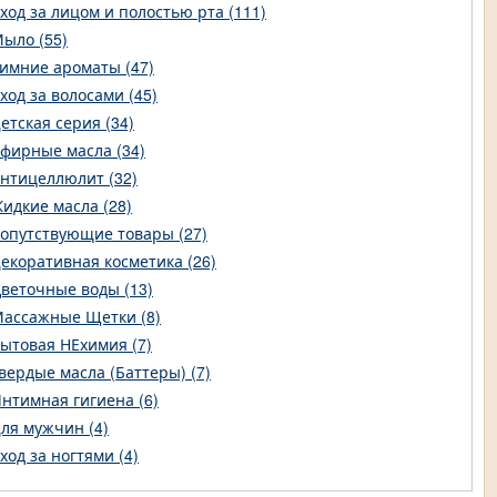
ход за лицом и полостью рта (111)
ыло (55)
имние ароматы (47)
ход за волосами (45)
етская серия (34)
фирные масла (34)
нтицеллюлит (32)
идкие масла (28)
опутствующие товары (27)
екоративная косметика (26)
веточные воды (13)
ассажные Щетки (8)
ытовая НЕхимия (7)
вердые масла (Баттеры) (7)
нтимная гигиена (6)
ля мужчин (4)
ход за ногтями (4)