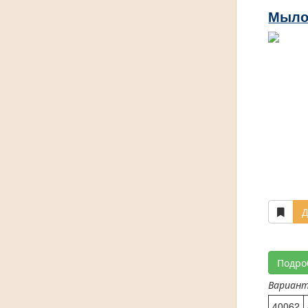
Мыло
Д
Подро
Вариан
40062