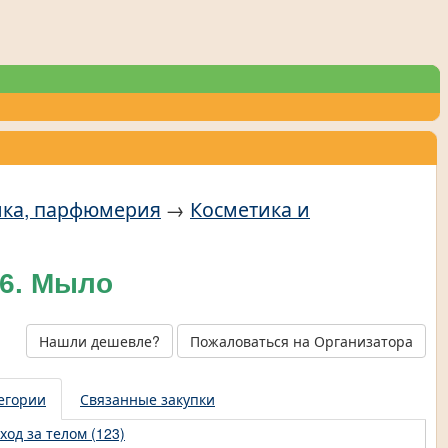
тика, парфюмерия
→
Косметика и
26. Мыло
Нашли дешевле?
Пожаловаться на Организатора
егории
Связанные закупки
ход за телом (123)