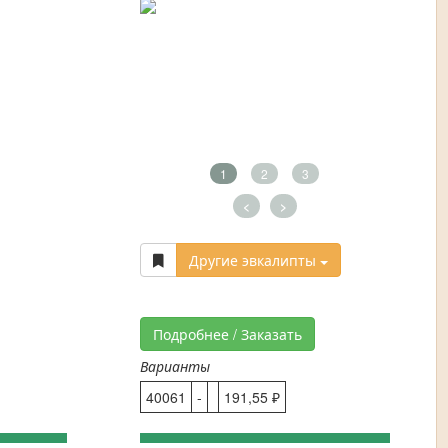
1
2
3
<
>
Другие эвкалипты
Подробнее / Заказать
Варианты
40061
-
191,55 ₽