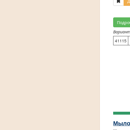
Д
Подро
Вариан
41115
Мыло