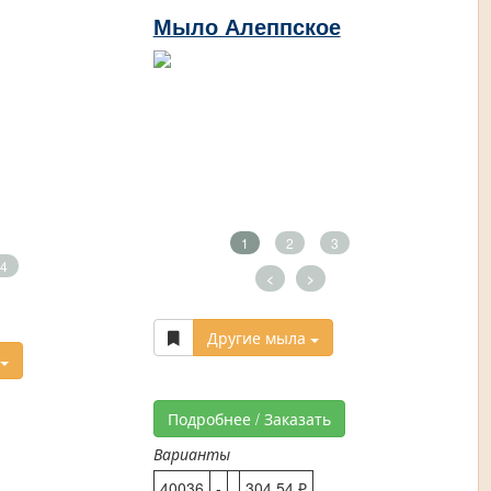
Мыло Алеппское
1
2
3
4
<
>
Другие мыла
Подробнее / Заказать
Варианты
40036
-
304,54 ₽