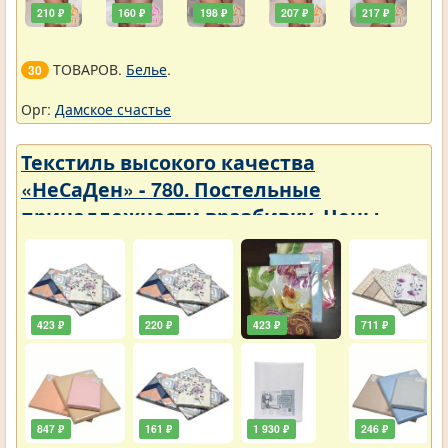
210 ₽
160 ₽
198 ₽
207 ₽
217 ₽
ТОВАРОВ.
Белье
.
30
Орг:
Дамское счастье
Текстиль высокого качества
«НеСаДен» - 780. Постельные
принадлежности вразбивку. Цены
упали
423 ₽
220 ₽
423 ₽
711 ₽
847 ₽
161 ₽
1 930 ₽
246 ₽