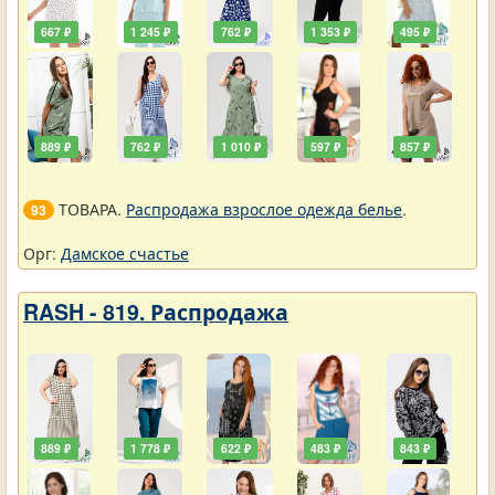
667 ₽
1 245 ₽
762 ₽
1 353 ₽
495 ₽
889 ₽
762 ₽
1 010 ₽
597 ₽
857 ₽
ТОВАРА.
Распродажа взрослое одежда белье
.
93
Орг:
Дамское счастье
RASH - 819. Распродажа
889 ₽
1 778 ₽
622 ₽
483 ₽
843 ₽