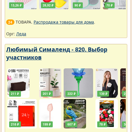
13,26 ₽
28,92 ₽
90 ₽
70 ₽
ТОВАРА.
Распродажа товары для дома
.
24
Орг:
Леда
Любимый Сималенд - 820. Выбор
участников
211 ₽
201 ₽
222 ₽
139 ₽
222 ₽
218 ₽
199 ₽
607 ₽
78 ₽
385 ₽