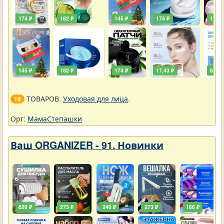
174 ₽
182 ₽
145 ₽
174 ₽
174 ₽
145 ₽
182 ₽
174 ₽
17,43 ₽
8,72 
ТОВАРОВ.
Уходовая для лица
.
19
Орг:
МамаСтепашки
Ваш ORGANIZER - 91. Новинки
820 ₽
273 ₽
240 ₽
273 ₽
166 ₽