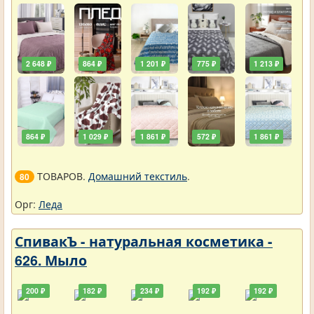
2 648 ₽
864 ₽
1 201 ₽
775 ₽
1 213 ₽
864 ₽
1 029 ₽
1 861 ₽
572 ₽
1 861 ₽
ТОВАРОВ.
Домашний текстиль
.
80
Орг:
Леда
СпивакЪ - натуральная косметика -
626. Мыло
200 ₽
182 ₽
234 ₽
192 ₽
192 ₽