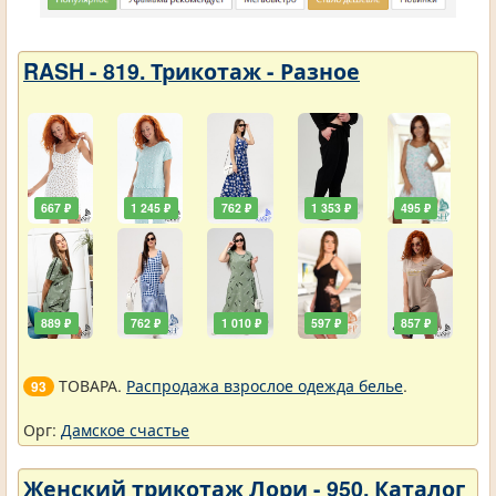
RASH - 819. Трикотаж - Разное
667 ₽
1 245 ₽
762 ₽
1 353 ₽
495 ₽
889 ₽
762 ₽
1 010 ₽
597 ₽
857 ₽
ТОВАРА.
Распродажа взрослое одежда белье
.
93
Орг:
Дамское счастье
Женский трикотаж Лори - 950. Каталог