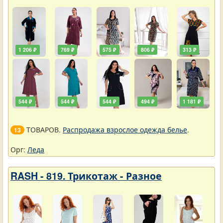
1 206 ₽
769 ₽
575 ₽
806 ₽
313 ₽
544 ₽
544 ₽
544 ₽
494 ₽
1 181 ₽
ТОВАРОВ.
Распродажа взрослое одежда белье
.
13
Орг:
Леда
RASH - 819. Трикотаж - Разное