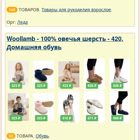
ТОВАРОВ.
Товары для рукоделия взрослое
.
140
Орг:
Леда
Woollamb - 100% овечья шерсть - 420.
Домашняя обувь
323 ₽
323 ₽
323 ₽
826 ₽
826 ₽
323 ₽
323 ₽
516 ₽
671 ₽
968 ₽
ТОВАРА.
Обувь
.
53