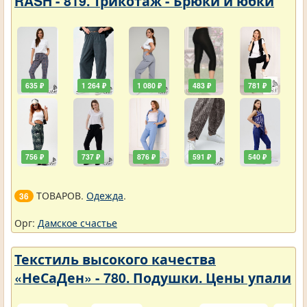
RASH - 819. Трикотаж - Брюки и юбки
635 ₽
1 264 ₽
1 080 ₽
483 ₽
781 ₽
756 ₽
737 ₽
876 ₽
591 ₽
540 ₽
ТОВАРОВ.
Одежда
.
36
Орг:
Дамское счастье
Текстиль высокого качества
«НеСаДен» - 780. Подушки. Цены упали