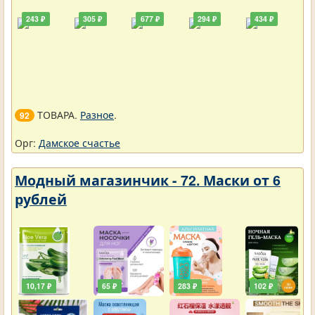
243 ₽
305 ₽
677 ₽
294 ₽
434 ₽
ТОВАРА.
Разное
.
92
Орг:
Дамское счастье
Модный магазинчик - 72. Маски от 6
рублей
10,17 ₽
65 ₽
283 ₽
102 ₽