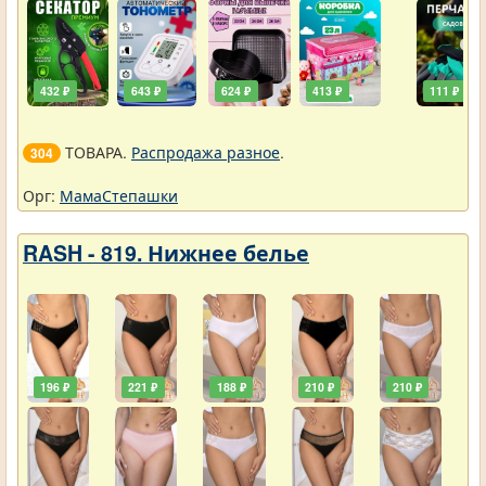
432 ₽
643 ₽
624 ₽
413 ₽
111 ₽
ТОВАРА.
Распродажа разное
.
304
Орг:
МамаСтепашки
RASH - 819. Нижнее белье
196 ₽
221 ₽
188 ₽
210 ₽
210 ₽