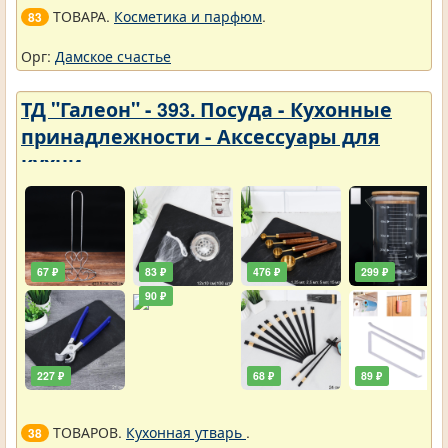
ТОВАРА.
Косметика и парфюм
.
83
Орг:
Дамское счастье
ТД "Галеон" - 393. Посуда - Кухонные
принадлежности - Аксессуары для
кухни
67 ₽
83 ₽
476 ₽
299 ₽
90 ₽
227 ₽
68 ₽
89 ₽
ТОВАРОВ.
Кухонная утварь
.
38