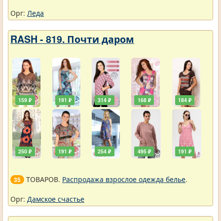
Орг:
Леда
RASH - 819. Почти даром
159 ₽
191 ₽
314 ₽
168 ₽
184 ₽
250 ₽
191 ₽
254 ₽
495 ₽
191 ₽
ТОВАРОВ.
Распродажа взрослое одежда белье
.
35
Орг:
Дамское счастье