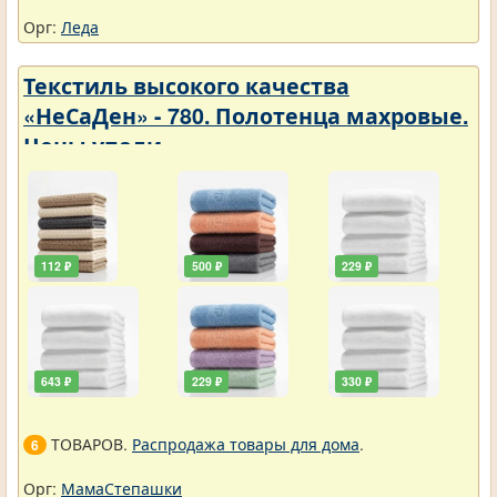
Орг:
Леда
Текстиль высокого качества
«НеСаДен» - 780. Полотенца махровые.
Цены упали
112 ₽
500 ₽
229 ₽
643 ₽
229 ₽
330 ₽
ТОВАРОВ.
Распродажа товары для дома
.
6
Орг:
МамаСтепашки