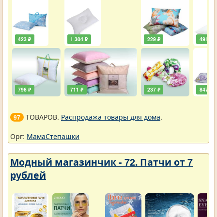
423 ₽
1 304 ₽
229 ₽
491 ₽
796 ₽
711 ₽
237 ₽
847 ₽
ТОВАРОВ.
Распродажа товары для дома
.
97
Орг:
МамаСтепашки
Модный магазинчик - 72. Патчи от 7
рублей