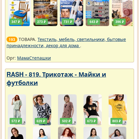
347 ₽
273 ₽
731 ₽
643 ₽
396 ₽
ТОВАРА.
Текстиль, мебель, светильники, бытовые
193
принадлежности, декор для дома
.
Орг:
МамаСтепашки
RASH - 819. Трикотаж - Майки и
футболки
572 ₽
629 ₽
502 ₽
673 ₽
803 ₽