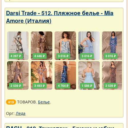
Darsi Trade - 512. Пляжное белье - Mia
Amore (Италия)
4 287 ₽
4 446 ₽
3 016 ₽
3 016 ₽
3 016 ₽
2 539 ₽
3 493 ₽
4 764 ₽
1 586 ₽
2 539 ₽
ТОВАРОВ.
Белье
.
419
Орг:
Леда