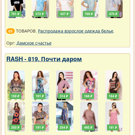
781 ₽
572 ₽
427 ₽
768 ₽
470 ₽
ТОВАРОВ.
Распродажа взрослое одежда белье
.
65
Орг:
Дамское счастье
RASH - 819. Почти даром
159 ₽
191 ₽
314 ₽
168 ₽
184 ₽
250 ₽
191 ₽
254 ₽
495 ₽
191 ₽