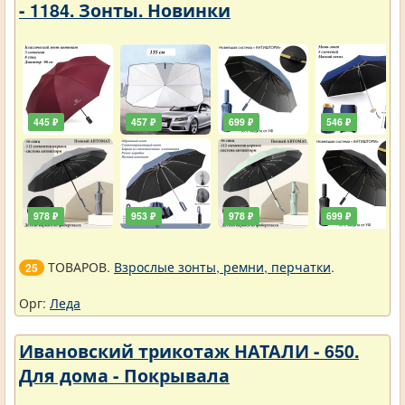
- 1184. Зонты. Новинки
445 ₽
457 ₽
699 ₽
546 ₽
978 ₽
953 ₽
978 ₽
699 ₽
ТОВАРОВ.
Взрослые зонты, ремни, перчатки
.
25
Орг:
Леда
Ивановский трикотаж НАТАЛИ - 650.
Для дома - Покрывала