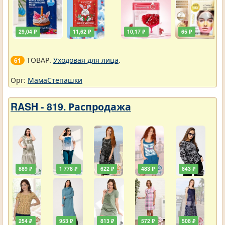
29,04 ₽
11,62 ₽
10,17 ₽
65 ₽
ТОВАР.
Уходовая для лица
.
61
Орг:
МамаСтепашки
RASH - 819. Распродажа
889 ₽
1 778 ₽
622 ₽
483 ₽
843 ₽
254 ₽
953 ₽
813 ₽
572 ₽
508 ₽