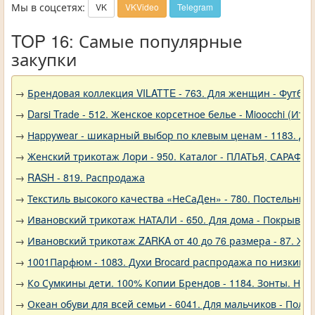
Мы в соцсетях:
VK
VKVideo
Telegram
TOP 16: Самые популярные
закупки
→
Брендовая коллекция VILATTE - 763. Для женщин - Футбол
→
Darsi Trade - 512. Женское корсетное белье - Mioocchi (Ита
→
Нappywear - шикарный выбор по клевым ценам - 1183. Дев
→
Женский трикотаж Лори - 950. Каталог - ПЛАТЬЯ, САРАФА
→
RASH - 819. Распродажа
→
Текстиль высокого качества «НеСаДен» - 780. Постельны
→
Ивановский трикотаж НАТАЛИ - 650. Для дома - Покрывал
→
Ивановский трикотаж ZARKA от 40 до 76 размера - 87. Же
→
1001Парфюм - 1083. Духи Brocard распродажа по низким 
→
Ко Сумкины дети. 100% Копии Брендов - 1184. Зонты. Нов
→
Океан обуви для всей семьи - 6041. Для мальчиков - Полу