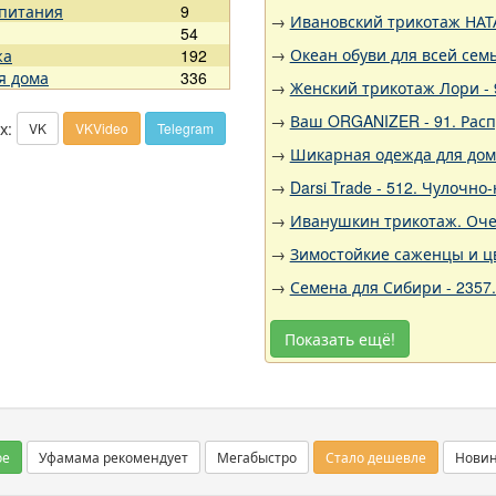
 питания
9
→
Ивановский трикотаж НАТА
54
→
Океан обуви для всей семь
жа
192
я дома
336
→
Женский трикотаж Лори - 
→
Ваш ORGANIZER - 91. Рас
х:
VK
VKVideo
Telegram
→
Шикарная одежда для дома,
→
Darsi Trade - 512. Чулочн
→
Иванушкин трикотаж. Очен
→
Зимостойкие саженцы и цв
→
Семена для Сибири - 2357
Показать ещё!
ое
Уфамама рекомендует
Мегабыстро
Стало дешевле
Нови