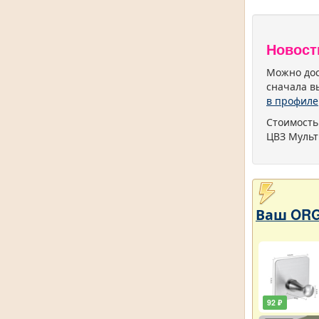
Новост
Можно дос
сначала в
в профиле
Стоимость
ЦВЗ Мульт
Ваш ORG
92 ₽