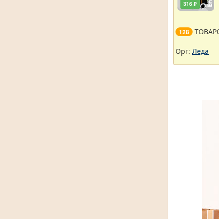
316 ₽
ТОВАР
128
Орг:
Леда