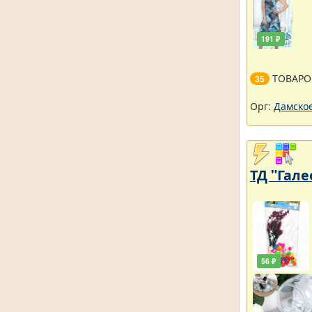
191 ₽
ТОВАРО
35
Орг:
Дамское
ТД "Гале
56 ₽