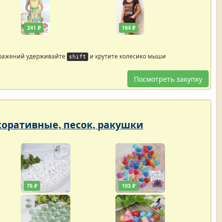
241 ₽
184 ₽
бражений удерживайте
и крутите колесико мыши
shift
Посмотреть закупку
екоративные, песок, ракушки
76 ₽
103 ₽