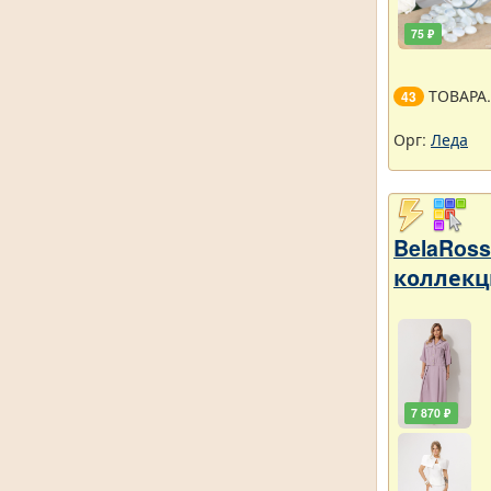
75 ₽
ТОВАРА
43
Орг:
Леда
BelaRos
коллекц
7 870 ₽