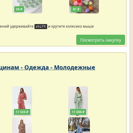
59 ₽
81 ₽
жений удерживайте
и крутите колесико мыши
shift
Посмотреть закупку
енщинам - Одежда - Молодежные
11 524 ₽
11 038 ₽