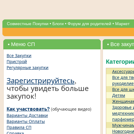
Совместные Покупки
•
Блоги
•
Форум для родителей
•
Маркет
• Меню СП
• Все заку
Все Закупки
Пристрой
Категори
Регулярные закупки
Аксессуар
Все для тв
Зарегистрируйтесь
,
рукоделие
чтобы увидеть больше
Все для ш
закупок!
Детям
Женщина
Здоровье 
Как участвовать?
(обучающее видео)
медтехник
Варианты Доставки
парфюме
Варианты Оплаты
Мужчина
Правила СП
Новогодни
Справка