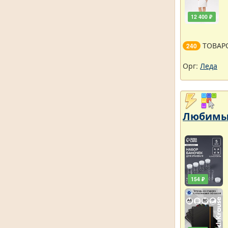
12 400 ₽
ТОВАР
240
Орг:
Леда
Любимый
154 ₽