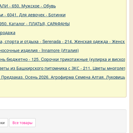
ЛИ - 650. Мужское - Обувь
и - 6041. Для девочек - Ботинки
950. Каталог - ПЛАТЬЯ, САРАФАНЫ
продажа
 спорта и отдыха - Serenada - 214. Женская одежда - Женские 
о-носочные изделия - Innamore (Италия)
ь бюджетно - 125. Cорочки трикотажные (кулирка и вискоза) от
еты из Башкирского питомника с ЗКС - 211. Цветы многолетние
. Предзаказ. Осень 2026. Агрофирма Семена Алтая. Луковицы. 
нки
Все товары