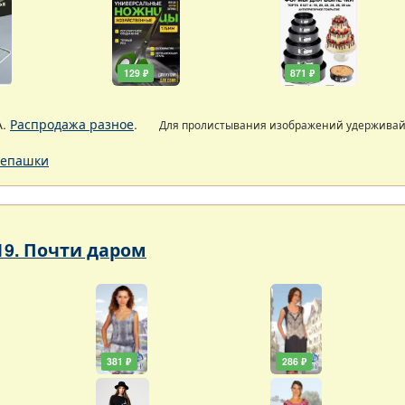
129 ₽
871 ₽
А.
Распродажа разное
.
Для пролистывания изображений удержива
епашки
19. Почти даром
381 ₽
286 ₽