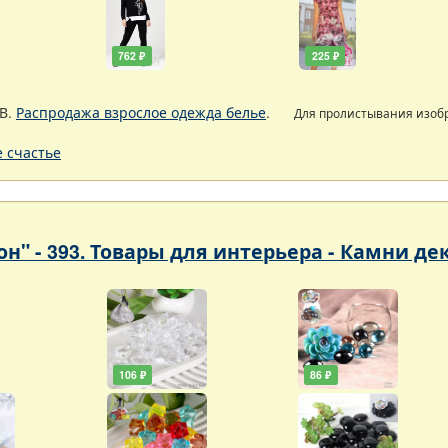
762 ₽
225 ₽
В.
Распродажа взрослое одежда белье
.
Для пролистывания изо
 счастье
он" - 393. Товары для интерьера - Камни д
106 ₽
86 ₽