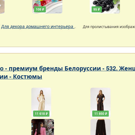
108 ₽
95 ₽
.
Для декора домашнего интерьера
.
Для пролистывания изобра
so - премиум бренды Белоруссии - 532. Ж
ии - Костюмы
11 618 ₽
11 850 ₽