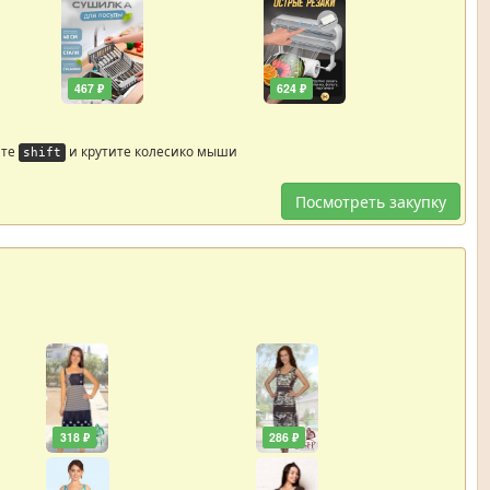
467 ₽
624 ₽
йте
и крутите колесико мыши
shift
Посмотреть закупку
318 ₽
286 ₽