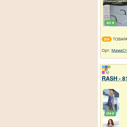
301 ₽
ТОВАР
304
Орг:
МамаСт
RASH - 8
254 ₽