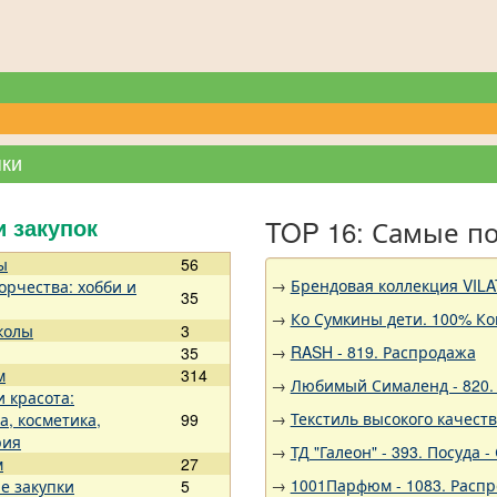
пки
TOP 16: Самые п
и закупок
ы
56
→
Брендовая коллекция VILA
орчества: хобби и
35
→
Ко Сумкины дети. 100% Ко
колы
3
→
RASH - 819. Распродажа
35
м
314
→
Любимый Сималенд - 820. 
и красота:
→
Текстиль высокого качест
а, косметика,
99
рия
→
ТД "Галеон" - 393. Посуда
м
27
→
1001Парфюм - 1083. Расп
е закупки
5