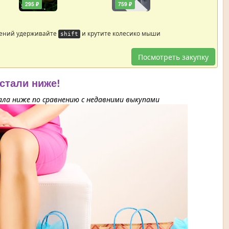
295 ₽
759 ₽
жений удерживайте
и крутите колесико мыши
shift
Посмотреть закупку
 стали ниже!
ла ниже по сравнению с недавними выкупами