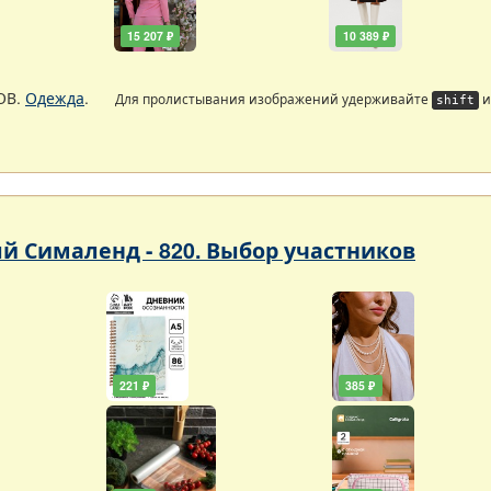
15 207 ₽
10 389 ₽
ОВ.
Одежда
.
Для пролистывания изображений удерживайте
и
shift
 Сималенд - 820. Выбор участников
221 ₽
385 ₽