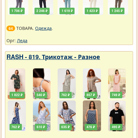
1 706 ₽
2 246 ₽
1 619 ₽
1 423 ₽
1 245 ₽
ТОВАРА.
Одежда
.
64
Орг:
Леда
RASH - 819. Трикотаж - Разное
1 822 ₽
540 ₽
762 ₽
857 ₽
749 ₽
762 ₽
610 ₽
635 ₽
476 ₽
495 ₽