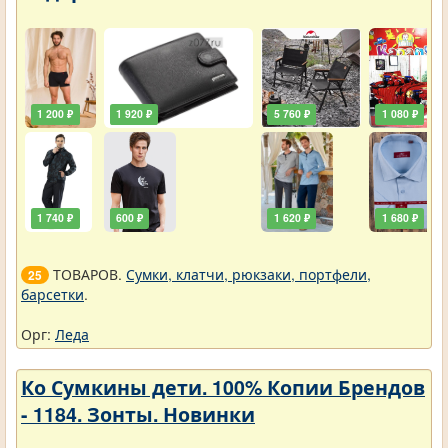
1 200 ₽
1 920 ₽
5 760 ₽
1 080 ₽
1 740 ₽
600 ₽
1 620 ₽
1 680 ₽
ТОВАРОВ.
Сумки, клатчи, рюкзаки, портфели,
25
барсетки
.
Орг:
Леда
Ко Сумкины дети. 100% Копии Брендов
- 1184. Зонты. Новинки