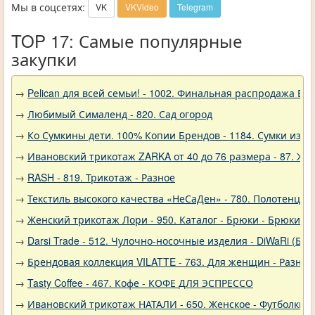
Мы в соцсетях:
VK
VKVideo
Telegram
TOP 17: Самые популярные
закупки
→
Pelican для всей семьи! - 1002. Финальная распродажа
→
Любимый Сималенд - 820. Сад огород
→
Ко Сумкины дети. 100% Копии Брендов - 1184. Сумки из н
→
Ивановский трикотаж ZARKA от 40 до 76 размера - 87. Же
→
RASH - 819. Трикотаж - Разное
→
Текстиль высокого качества «НеСаДен» - 780. Полотенца 
→
Женский трикотаж Лори - 950. Каталог - Брюки - Брюки к
→
Darsi Trade - 512. Чулочно-носочные изделия - DiWaRi (Бел
→
Брендовая коллекция VILATTE - 763. Для женщин - Разное
→
Tasty Coffee - 467. Кофе - КОФЕ ДЛЯ ЭСПРЕССО
→
Ивановский трикотаж НАТАЛИ - 650. Женское - Футболки, 