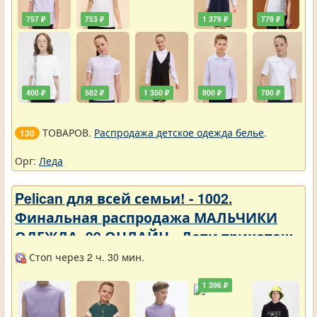
757 ₽
753 ₽
1 379 ₽
779 ₽
400 ₽
582 ₽
1 350 ₽
800 ₽
780 ₽
ТОВАРОВ.
Распродажа детское одежда белье
.
130
Орг:
Леда
Pelican для всей семьи! - 1002.
Финальная распродажа МАЛЬЧИКИ
ОДЕЖДА_99 ОНЛАЙН - Дети трикотаж -
Разное
Стоп через 2 ч. 30 мин.
1 396 ₽