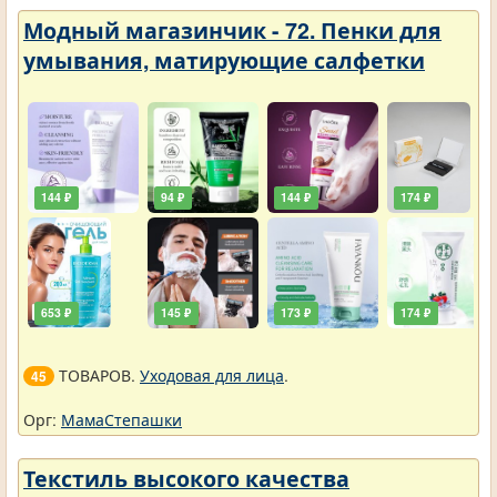
Модный магазинчик - 72. Пенки для
умывания, матирующие салфетки
144 ₽
94 ₽
144 ₽
174 ₽
653 ₽
145 ₽
173 ₽
174 ₽
ТОВАРОВ.
Уходовая для лица
.
45
Орг:
МамаСтепашки
Текстиль высокого качества