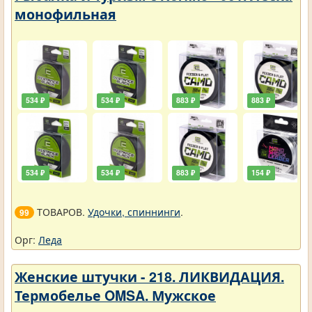
монофильная
534 ₽
534 ₽
883 ₽
883 ₽
534 ₽
534 ₽
883 ₽
154 ₽
ТОВАРОВ.
Удочки, спиннинги
.
99
Орг:
Леда
Женские штучки - 218. ЛИКВИДАЦИЯ.
Термобелье OMSA. Мужское