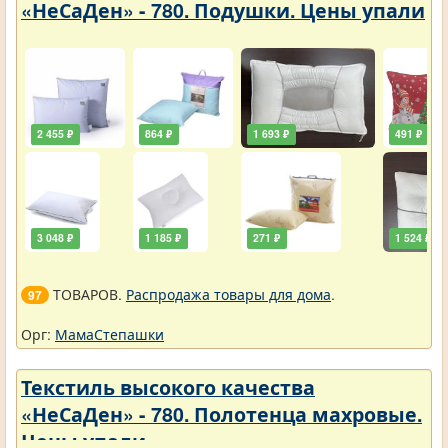
«НеСаДен» - 780. Подушки. Цены упали
2 455 ₽
864 ₽
1 693 ₽
491 ₽
3 048 ₽
1 185 ₽
271 ₽
1 524 ₽
ТОВАРОВ.
Распродажа товары для дома
.
97
Орг:
МамаСтепашки
Текстиль высокого качества
«НеСаДен» - 780. Полотенца махровые.
Цены упали