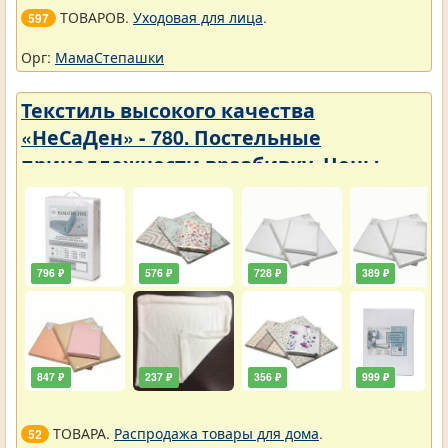
ТОВАРОВ.
Уходовая для лица
.
597
Орг:
МамаСтепашки
Текстиль высокого качества
«НеСаДен» - 780. Постельные
принадлежности вразбивку. Цены
упали
796 ₽
576 ₽
728 ₽
389 ₽
847 ₽
237 ₽
356 ₽
999 ₽
ТОВАРА.
Распродажа товары для дома
.
52