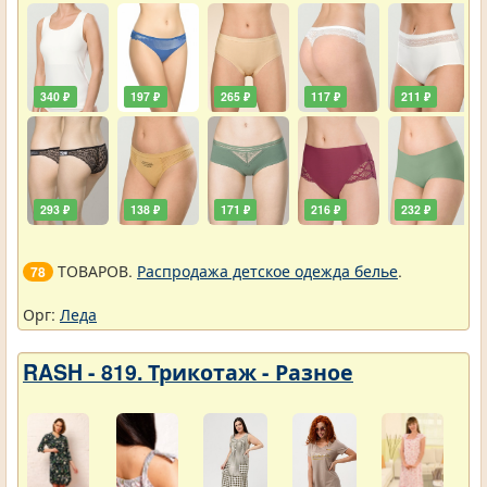
340 ₽
197 ₽
265 ₽
117 ₽
211 ₽
293 ₽
138 ₽
171 ₽
216 ₽
232 ₽
ТОВАРОВ.
Распродажа детское одежда белье
.
78
Орг:
Леда
RASH - 819. Трикотаж - Разное