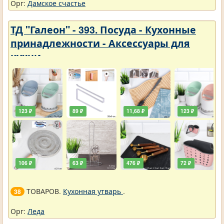
Орг:
Дамское счастье
ТД "Галеон" - 393. Посуда - Кухонные
принадлежности - Аксессуары для
кухни
123 ₽
89 ₽
11,68 ₽
123 ₽
106 ₽
63 ₽
476 ₽
72 ₽
ТОВАРОВ.
Кухонная утварь
.
38
Орг:
Леда