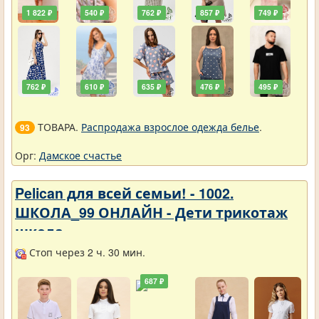
1 822 ₽
540 ₽
762 ₽
857 ₽
749 ₽
762 ₽
610 ₽
635 ₽
476 ₽
495 ₽
ТОВАРА.
Распродажа взрослое одежда белье
.
93
Орг:
Дамское счастье
Pelican для всей семьи! - 1002.
ШКОЛА_99 ОНЛАЙН - Дети трикотаж
школа
Стоп через 2 ч. 30 мин.
687 ₽