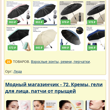
953 ₽
953 ₽
978 ₽
978 ₽
572 ₽
445 ₽
699 ₽
546 ₽
ТОВАРОВ.
Взрослые зонты, ремни, перчатки
.
25
Орг:
Леда
Модный магазинчик - 72. Кремы, гели
для лица, патчи от прыщей