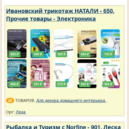
Ивановский трикотаж НАТАЛИ - 650.
Прочие товары - Электроника
883 ₽
699 ₽
305 ₽
584 ₽
743 ₽
806 ₽
591 ₽
273 ₽
362 ₽
356 ₽
ТОВАРОВ.
Для декора домашнего интерьера
.
28
Орг:
Леда
Рыбалка и Туризм с Norfine - 901. Леска