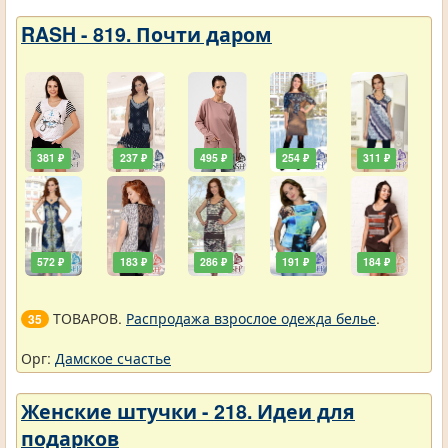
RASH - 819. Почти даром
381 ₽
237 ₽
495 ₽
254 ₽
311 ₽
572 ₽
183 ₽
286 ₽
191 ₽
184 ₽
ТОВАРОВ.
Распродажа взрослое одежда белье
.
35
Орг:
Дамское счастье
Женские штучки - 218. Идеи для
подарков