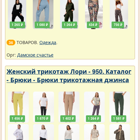
1 265 ₽
1 080 ₽
1 264 ₽
434 ₽
756 ₽
ТОВАРОВ.
Одежда
.
36
Орг:
Дамское счастье
Женский трикотаж Лори - 950. Каталог
- Брюки - Брюки трикотажная джинса
1 456 ₽
1 870 ₽
1 402 ₽
1 264 ₽
1 581 ₽