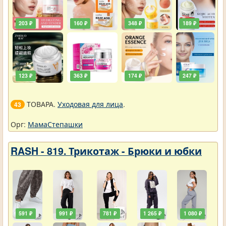
203 ₽
160 ₽
348 ₽
189 ₽
123 ₽
363 ₽
174 ₽
247 ₽
ТОВАРА.
Уходовая для лица
.
43
Орг:
МамаСтепашки
RASH - 819. Трикотаж - Брюки и юбки
591 ₽
991 ₽
781 ₽
1 265 ₽
1 080 ₽