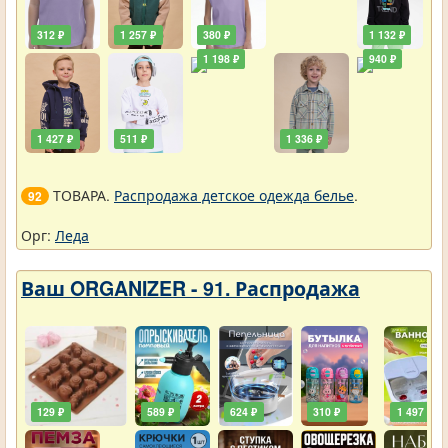
312 ₽
1 257 ₽
380 ₽
1 132 ₽
1 198 ₽
940 ₽
1 427 ₽
511 ₽
1 336 ₽
ТОВАРА.
Распродажа детское одежда белье
.
92
Орг:
Леда
Ваш ORGANIZER - 91. Распродажа
129 ₽
589 ₽
624 ₽
310 ₽
1 497 ₽