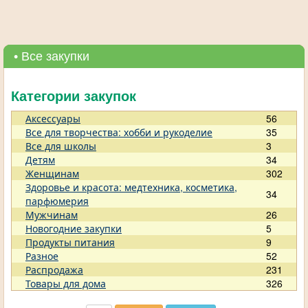
• Все закупки
Категории закупок
Аксессуары
56
Все для творчества: хобби и рукоделие
35
Все для школы
3
Детям
34
Женщинам
302
Здоровье и красота: медтехника, косметика,
34
парфюмерия
Мужчинам
26
Новогодние закупки
5
Продукты питания
9
Разное
52
Распродажа
231
Товары для дома
326