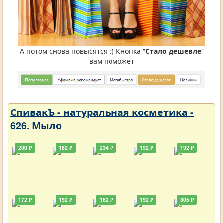
А потом снова повысятся :( Кнопка "
Стало дешевле
"
вам поможет
СпивакЪ - натуральная косметика -
626. Мыло
200 ₽
182 ₽
234 ₽
192 ₽
192 ₽
172 ₽
192 ₽
182 ₽
192 ₽
305 ₽