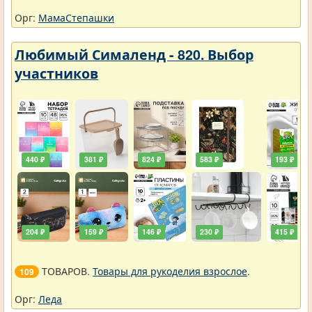
Орг:
МамаСтепашки
Любимый Сималенд - 820. Выбор
участников
440 ₽
381 ₽
824 ₽
583 ₽
193 ₽
204 ₽
159 ₽
146 ₽
230 ₽
415 ₽
ТОВАРОВ.
Товары для рукоделия взрослое
.
109
Орг:
Леда