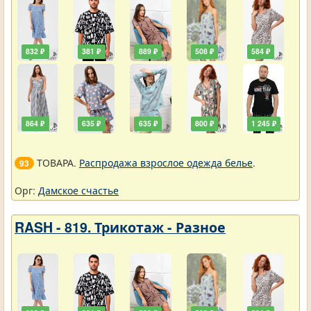
832 ₽
381 ₽
889 ₽
508 ₽
584 ₽
864 ₽
635 ₽
635 ₽
800 ₽
1 245 ₽
ТОВАРА.
Распродажа взрослое одежда белье
.
93
Орг:
Дамское счастье
RASH - 819. Трикотаж - Разное