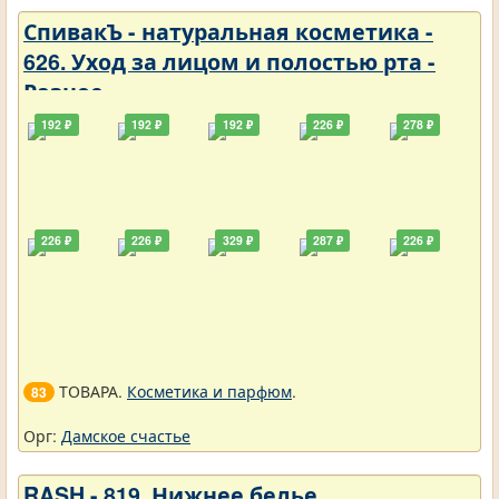
СпивакЪ - натуральная косметика -
626. Уход за лицом и полостью рта -
Разное
192 ₽
192 ₽
192 ₽
226 ₽
278 ₽
226 ₽
226 ₽
329 ₽
287 ₽
226 ₽
ТОВАРА.
Косметика и парфюм
.
83
Орг:
Дамское счастье
RASH - 819. Нижнее белье