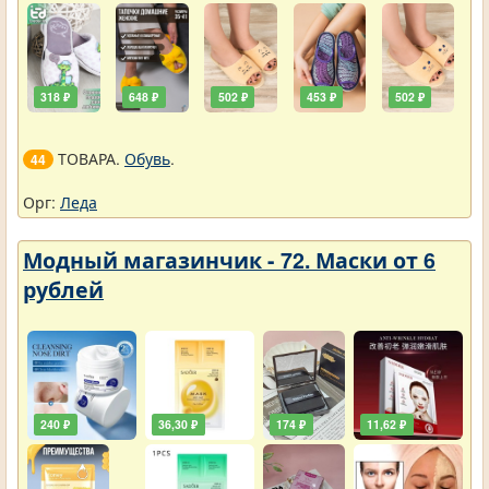
318 ₽
648 ₽
502 ₽
453 ₽
502 ₽
ТОВАРА.
Обувь
.
44
Орг:
Леда
Модный магазинчик - 72. Маски от 6
рублей
240 ₽
36,30 ₽
174 ₽
11,62 ₽