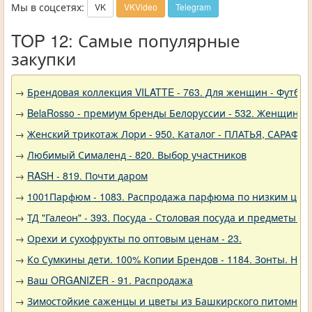
Мы в соцсетях:
VK
VKVideo
Telegram
TOP 12: Самые популярные
закупки
→
Брендовая коллекция VILATTE - 763. Для женщин - Футбол
→
BelaRosso - премиум бренды Белоруссии - 532. Женщина
→
Женский трикотаж Лори - 950. Каталог - ПЛАТЬЯ, САРАФА
→
Любимый Сималенд - 820. Выбор участников
→
RASH - 819. Почти даром
→
1001Парфюм - 1083. Распродажа парфюма по низким цен
→
ТД "Галеон" - 393. Посуда - Столовая посуда и предметы с
→
Орехи и сухофрукты по оптовым ценам - 23.
→
Ко Сумкины дети. 100% Копии Брендов - 1184. Зонты. Нов
→
Ваш ORGANIZER - 91. Распродажа
→
Зимостойкие саженцы и цветы из Башкирского питомника 