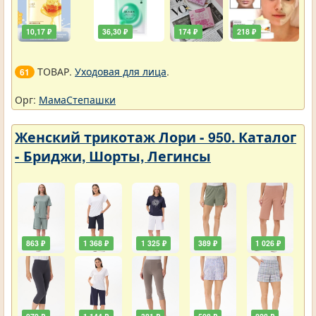
10,17 ₽
36,30 ₽
174 ₽
218 ₽
ТОВАР.
Уходовая для лица
.
61
Орг:
МамаСтепашки
Женский трикотаж Лори - 950. Каталог
- Бриджи, Шорты, Легинсы
863 ₽
1 368 ₽
1 325 ₽
389 ₽
1 026 ₽