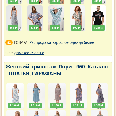
832 ₽
381 ₽
889 ₽
508 ₽
584 ₽
864 ₽
635 ₽
635 ₽
800 ₽
1 245 ₽
ТОВАРА.
Распродажа взрослое одежда белье
.
93
Орг:
Дамское счастье
Женский трикотаж Лори - 950. Каталог
- ПЛАТЬЯ, САРАФАНЫ
1 496 ₽
1 619 ₽
1 186 ₽
1 231 ₽
1 365 ₽