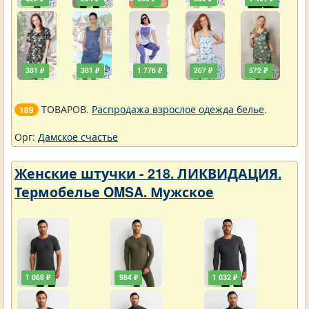
381 ₽
381 ₽
1 778 ₽
267 ₽
572 ₽
ТОВАРОВ.
Распродажа взрослое одежда белье
.
189
Орг:
Дамское счастье
Женские штучки - 218. ЛИКВИДАЦИЯ.
Термобелье OMSA. Мужское
1 068 ₽
984 ₽
1 032 ₽