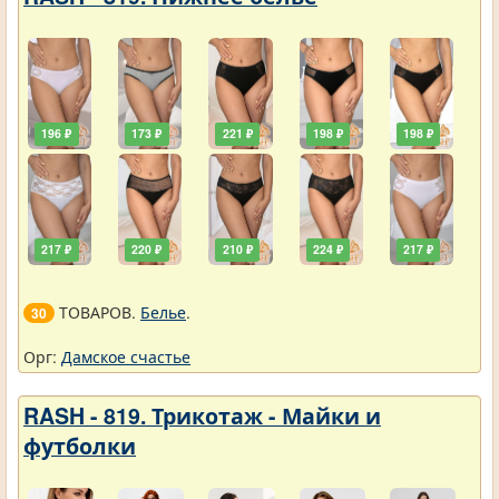
196 ₽
173 ₽
221 ₽
198 ₽
198 ₽
217 ₽
220 ₽
210 ₽
224 ₽
217 ₽
ТОВАРОВ.
Белье
.
30
Орг:
Дамское счастье
RASH - 819. Трикотаж - Майки и
футболки