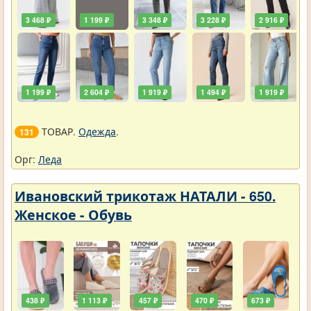
3 468 ₽
1 199 ₽
3 348 ₽
3 228 ₽
2 916 ₽
1 199 ₽
2 604 ₽
1 919 ₽
1 494 ₽
1 919 ₽
ТОВАР.
Одежда
.
131
Орг:
Леда
Ивановский трикотаж НАТАЛИ - 650.
Женское - Обувь
438 ₽
1 113 ₽
457 ₽
470 ₽
673 ₽