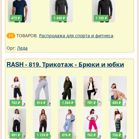
672 ₽
1 440 ₽
1 195 ₽
ТОВАРОВ.
Распродажа для спорта и фитнеса
.
11
Орг:
Леда
RASH - 819. Трикотаж - Брюки и юбки
762 ₽
914 ₽
1 264 ₽
781 ₽
483 ₽
991 ₽
1 124 ₽
876 ₽
762 ₽
756 ₽