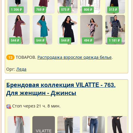
1 206 ₽
769 ₽
575 ₽
806 ₽
313 ₽
544 ₽
544 ₽
544 ₽
494 ₽
1 181 ₽
ТОВАРОВ.
Распродажа взрослое одежда белье
.
13
Орг:
Леда
Брендовая коллекция VILATTE - 763.
Для женщин - Джинсы
Стоп через 21 ч. 8 мин.