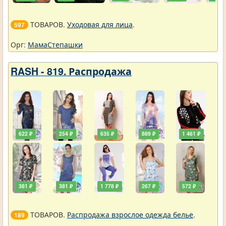
ТОВАРОВ.
Уходовая для лица
.
597
Орг:
МамаСтепашки
RASH - 819. Распродажа
622 ₽
254 ₽
635 ₽
889 ₽
1 461 ₽
381 ₽
381 ₽
1 778 ₽
267 ₽
572 ₽
ТОВАРОВ.
Распродажа взрослое одежда белье
.
189