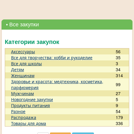
• Все закупки
Категории закупок
Аксессуары
56
Все для творчества: хобби и рукоделие
35
Все для школы
3
Детям
34
Женщинам
314
Здоровье и красота: медтехника, косметика,
99
парфюмерия
Мужчинам
27
Новогодние закупки
5
Продукты питания
9
Разное
54
Распродажа
179
Товары для дома
336