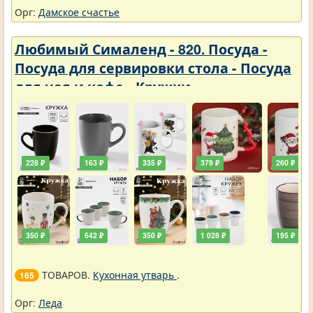
Орг:
Дамское счастье
Любимый Сималенд - 820. Посуда -
Посуда для сервировки стола - Посуда
для чая и кофе - Кружки
228 ₽
163 ₽
335 ₽
379 ₽
260 ₽
350 ₽
642 ₽
350 ₽
1 028 ₽
195 ₽
ТОВАРОВ.
Кухонная утварь
.
165
Орг:
Леда