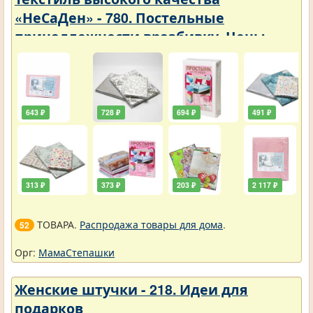
«НеСаДен» - 780. Постельные
принадлежности вразбивку. Цены
упали
643 ₽
728 ₽
694 ₽
491 ₽
313 ₽
373 ₽
203 ₽
2 117 ₽
ТОВАРА.
Распродажа товары для дома
.
52
Орг:
МамаСтепашки
Женские штучки - 218. Идеи для
подарков