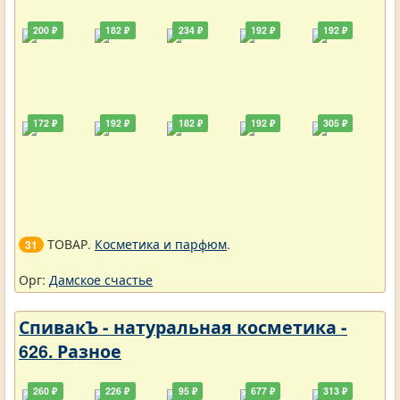
200 ₽
182 ₽
234 ₽
192 ₽
192 ₽
172 ₽
192 ₽
182 ₽
192 ₽
305 ₽
ТОВАР.
Косметика и парфюм
.
31
Орг:
Дамское счастье
СпивакЪ - натуральная косметика -
626. Разное
260 ₽
226 ₽
95 ₽
677 ₽
313 ₽