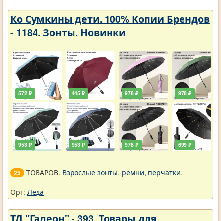
Ко Сумкины дети. 100% Копии Брендов
- 1184. Зонты. Новинки
572 ₽
445 ₽
978 ₽
978 ₽
953 ₽
953 ₽
978 ₽
699 ₽
ТОВАРОВ.
Взрослые зонты, ремни, перчатки
.
25
Орг:
Леда
ТД "Галеон" - 393. Товары для