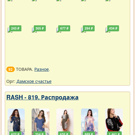
243 ₽
305 ₽
677 ₽
294 ₽
434 ₽
ТОВАРА.
Разное
.
92
Орг:
Дамское счастье
RASH - 819. Распродажа
622 ₽
254 ₽
635 ₽
889 ₽
1 461 ₽