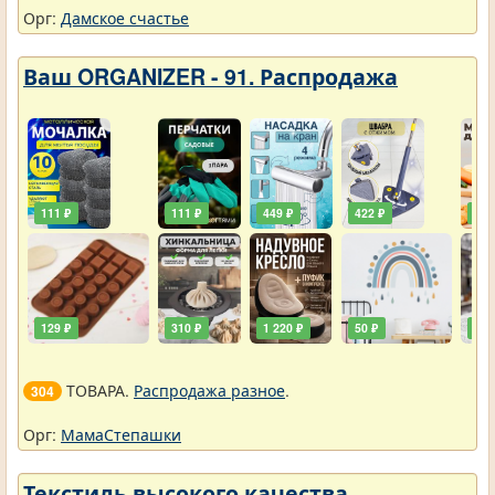
Орг:
Дамское счастье
Ваш ORGANIZER - 91. Распродажа
111 ₽
111 ₽
449 ₽
422 ₽
240
129 ₽
310 ₽
1 220 ₽
50 ₽
748
ТОВАРА.
Распродажа разное
.
304
Орг:
МамаСтепашки
Текстиль высокого качества