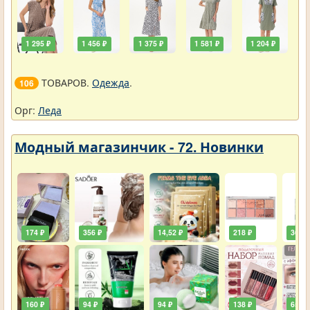
1 295 ₽
1 456 ₽
1 375 ₽
1 581 ₽
1 204 ₽
ТОВАРОВ.
Одежда
.
106
Орг:
Леда
Модный магазинчик - 72. Новинки
174 ₽
356 ₽
14,52 ₽
218 ₽
36,30
160 ₽
94 ₽
94 ₽
138 ₽
65 ₽