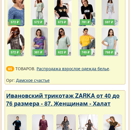
572 ₽
572 ₽
673 ₽
781 ₽
597 ₽
572 ₽
381 ₽
622 ₽
749 ₽
768 ₽
ТОВАРОВ.
Распродажа взрослое одежда белье
.
65
Орг:
Дамское счастье
Ивановский трикотаж ZARKA от 40 до
76 размера - 87. Женщинам - Халат