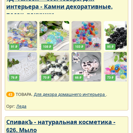
интерьера - Камни декоративные,
песок, ракушки
91 ₽
108 ₽
103 ₽
95 ₽
76 ₽
70 ₽
66 ₽
73 ₽
ТОВАРА.
Для декора домашнего интерьера
.
43
Орг:
Леда
СпивакЪ - натуральная косметика -
626. Мыло