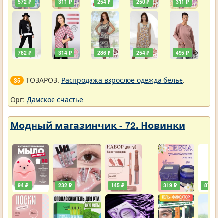
572 ₽
311 ₽
254 ₽
250 ₽
311 ₽
762 ₽
314 ₽
286 ₽
254 ₽
495 ₽
ТОВАРОВ.
Распродажа взрослое одежда белье
.
35
Орг:
Дамское счастье
Модный магазинчик - 72. Новинки
94 ₽
232 ₽
145 ₽
319 ₽
87 ₽