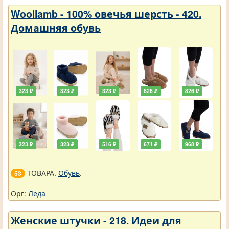
Woollamb - 100% овечья шерсть - 420.
Домашняя обувь
323 ₽
323 ₽
323 ₽
826 ₽
826 ₽
323 ₽
323 ₽
516 ₽
671 ₽
968 ₽
ТОВАРА.
Обувь
.
53
Орг:
Леда
Женские штучки - 218. Идеи для