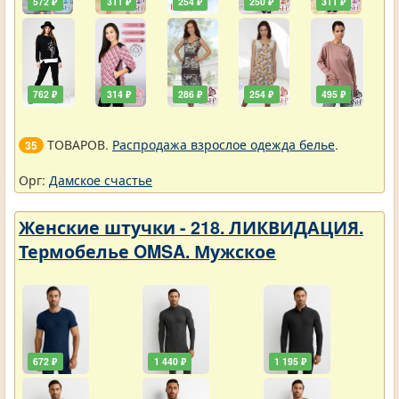
572 ₽
311 ₽
254 ₽
250 ₽
311 ₽
762 ₽
314 ₽
286 ₽
254 ₽
495 ₽
ТОВАРОВ.
Распродажа взрослое одежда белье
.
35
Орг:
Дамское счастье
Женские штучки - 218. ЛИКВИДАЦИЯ.
Термобелье OMSA. Мужское
672 ₽
1 440 ₽
1 195 ₽