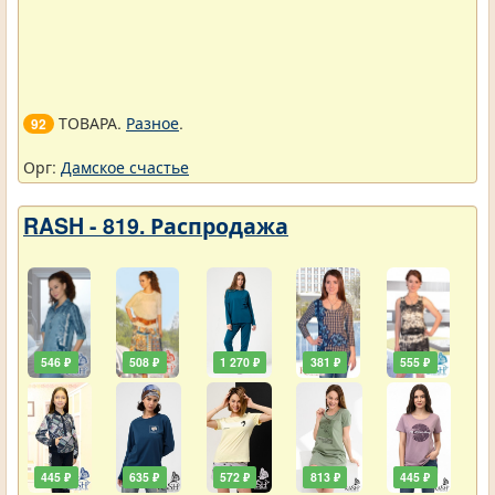
ТОВАРА.
Разное
.
92
Орг:
Дамское счастье
RASH - 819. Распродажа
546 ₽
508 ₽
1 270 ₽
381 ₽
555 ₽
445 ₽
635 ₽
572 ₽
813 ₽
445 ₽