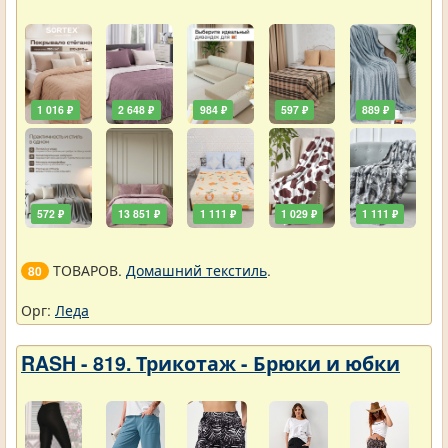
1 016 ₽
2 648 ₽
984 ₽
597 ₽
889 ₽
572 ₽
13 851 ₽
1 111 ₽
1 029 ₽
1 111 ₽
ТОВАРОВ.
Домашний текстиль
.
80
Орг:
Леда
RASH - 819. Трикотаж - Брюки и юбки