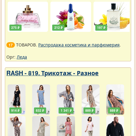
275 ₽
212 ₽
197 ₽
ТОВАРОВ.
Распродажа косметика и парфюмерия
.
17
Орг:
Леда
RASH - 819. Трикотаж - Разное
914 ₽
832 ₽
1 341 ₽
889 ₽
889 ₽