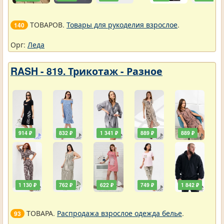
ТОВАРОВ.
Товары для рукоделия взрослое
.
140
Орг:
Леда
RASH - 819. Трикотаж - Разное
914 ₽
832 ₽
1 341 ₽
889 ₽
889 ₽
1 130 ₽
762 ₽
622 ₽
749 ₽
1 842 ₽
ТОВАРА.
Распродажа взрослое одежда белье
.
93