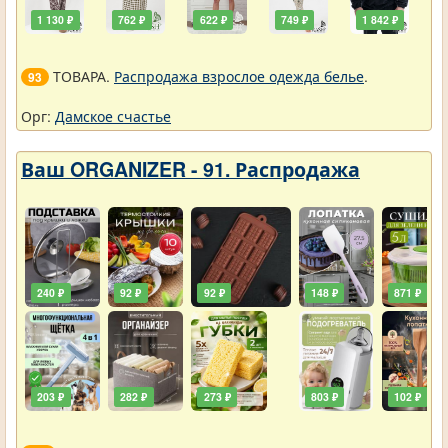
1 130 ₽
762 ₽
622 ₽
749 ₽
1 842 ₽
ТОВАРА.
Распродажа взрослое одежда белье
.
93
Орг:
Дамское счастье
Ваш ORGANIZER - 91. Распродажа
240 ₽
92 ₽
92 ₽
148 ₽
871 ₽
203 ₽
282 ₽
273 ₽
803 ₽
102 ₽