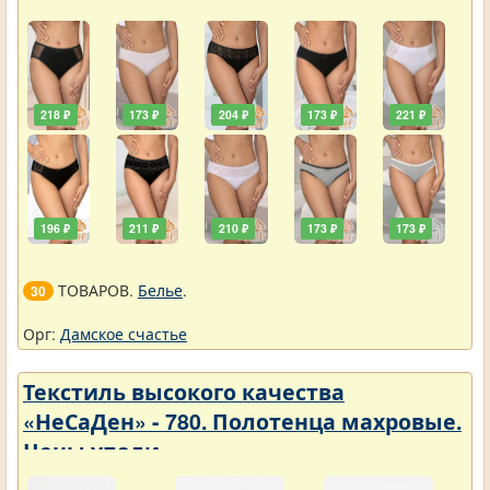
218 ₽
173 ₽
204 ₽
173 ₽
221 ₽
196 ₽
211 ₽
210 ₽
173 ₽
173 ₽
ТОВАРОВ.
Белье
.
30
Орг:
Дамское счастье
Текстиль высокого качества
«НеСаДен» - 780. Полотенца махровые.
Цены упали