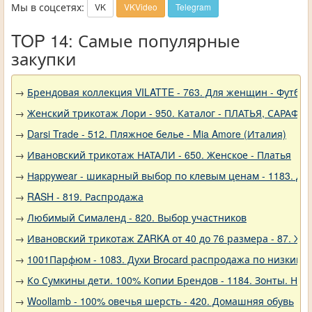
Мы в соцсетях:
VK
VKVideo
Telegram
TOP 14: Самые популярные
закупки
→
Брендовая коллекция VILATTE - 763. Для женщин - Футбол
→
Женский трикотаж Лори - 950. Каталог - ПЛАТЬЯ, САРАФА
→
Darsi Trade - 512. Пляжное белье - Mia Amore (Италия)
→
Ивановский трикотаж НАТАЛИ - 650. Женское - Платья
→
Нappywear - шикарный выбор по клевым ценам - 1183. Дев
→
RASH - 819. Распродажа
→
Любимый Сималенд - 820. Выбор участников
→
Ивановский трикотаж ZARKA от 40 до 76 размера - 87. Же
→
1001Парфюм - 1083. Духи Brocard распродажа по низким 
→
Ко Сумкины дети. 100% Копии Брендов - 1184. Зонты. Нов
→
Woollamb - 100% овечья шерсть - 420. Домашняя обувь