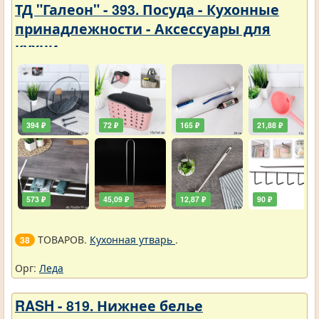
ТД "Галеон" - 393. Посуда - Кухонные
принадлежности - Аксессуары для
кухни
394 ₽
72 ₽
165 ₽
21,88 ₽
573 ₽
45,09 ₽
12,87 ₽
90 ₽
ТОВАРОВ.
Кухонная утварь
.
38
Орг:
Леда
RASH - 819. Нижнее белье