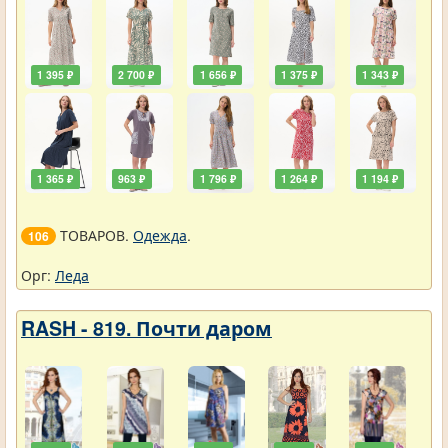
1 395 ₽
2 700 ₽
1 656 ₽
1 375 ₽
1 343 ₽
1 365 ₽
963 ₽
1 796 ₽
1 264 ₽
1 194 ₽
ТОВАРОВ.
Одежда
.
106
Орг:
Леда
RASH - 819. Почти даром