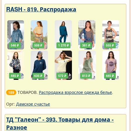
RASH - 819. Распродажа
546 ₽
508 ₽
1 270 ₽
381 ₽
555 ₽
445 ₽
635 ₽
572 ₽
813 ₽
445 ₽
ТОВАРОВ.
Распродажа взрослое одежда белье
.
189
Орг:
Дамское счастье
ТД "Галеон" - 393. Товары для дома -
Разное