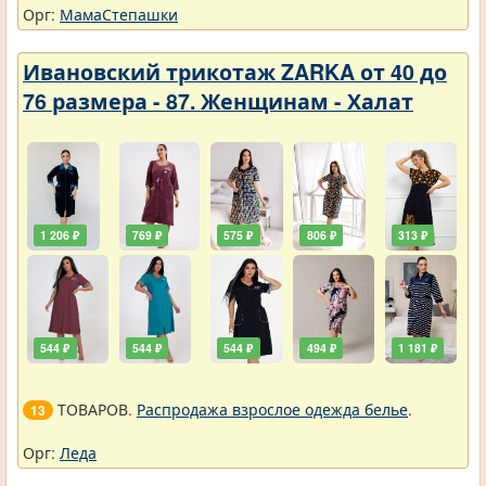
Орг:
МамаСтепашки
Ивановский трикотаж ZARKA от 40 до
76 размера - 87. Женщинам - Халат
1 206 ₽
769 ₽
575 ₽
806 ₽
313 ₽
544 ₽
544 ₽
544 ₽
494 ₽
1 181 ₽
ТОВАРОВ.
Распродажа взрослое одежда белье
.
13
Орг:
Леда