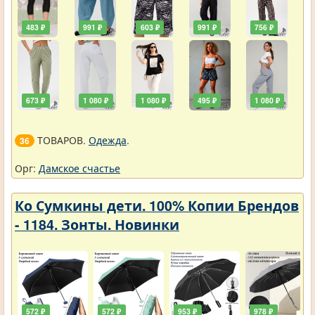
483 ₽
991 ₽
603 ₽
991 ₽
756 ₽
673 ₽
1 080 ₽
1 080 ₽
495 ₽
1 080 ₽
ТОВАРОВ.
Одежда
.
36
Орг:
Дамское счастье
Ко Сумкины дети. 100% Копии Брендов
- 1184. Зонты. Новинки
572 ₽
572 ₽
953 ₽
978 ₽