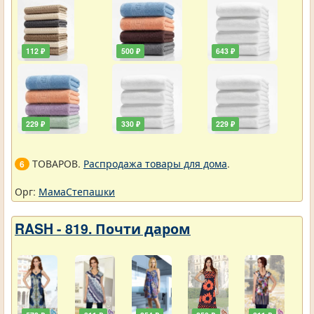
112 ₽
500 ₽
643 ₽
229 ₽
330 ₽
229 ₽
ТОВАРОВ.
Распродажа товары для дома
.
6
Орг:
МамаСтепашки
RASH - 819. Почти даром