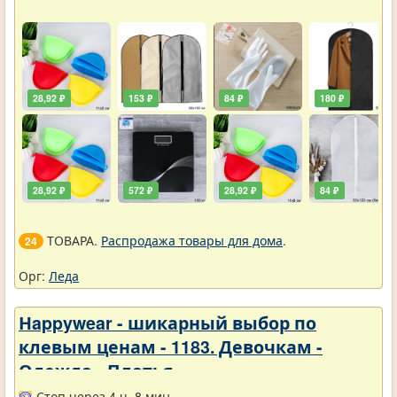
28,92 ₽
153 ₽
84 ₽
180 ₽
28,92 ₽
572 ₽
28,92 ₽
84 ₽
ТОВАРА.
Распродажа товары для дома
.
24
Орг:
Леда
Нappywear - шикарный выбор по
клевым ценам - 1183. Девочкам -
Одежда - Платья
Стоп через 4 ч. 8 мин.