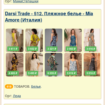
Орг:
МамаСтепашки
Darsi Trade - 512. Пляжное белье - Mia
Amore (Италия)
3 811 ₽
3 652 ₽
2 221 ₽
2 063 ₽
3 016 ₽
4 605 ₽
3 493 ₽
6 035 ₽
3 016 ₽
3 016 ₽
ТОВАРОВ.
Белье
.
419
Орг:
Леда