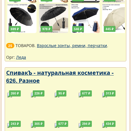
699 ₽
978 ₽
546 ₽
445 ₽
ТОВАРОВ.
Взрослые зонты, ремни, перчатки
.
25
Орг:
Леда
СпивакЪ - натуральная косметика -
626. Разное
260 ₽
226 ₽
95 ₽
677 ₽
313 ₽
243 ₽
305 ₽
677 ₽
294 ₽
434 ₽