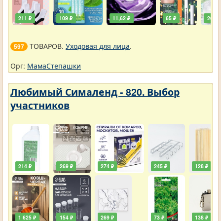
211 ₽
109 ₽
11,62 ₽
65 ₽
261 ₽
ТОВАРОВ.
Уходовая для лица
.
597
Орг:
МамаСтепашки
Любимый Сималенд - 820. Выбор
участников
214 ₽
269 ₽
274 ₽
245 ₽
128 ₽
1 625 ₽
154 ₽
269 ₽
73 ₽
138 ₽