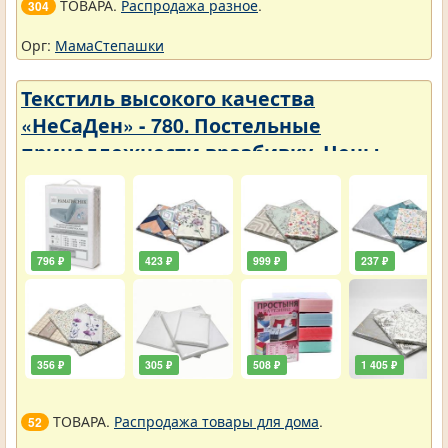
ТОВАРА.
Распродажа разное
.
304
Орг:
МамаСтепашки
Текстиль высокого качества
«НеСаДен» - 780. Постельные
принадлежности вразбивку. Цены
упали
796 ₽
423 ₽
999 ₽
237 ₽
356 ₽
305 ₽
508 ₽
1 405 ₽
ТОВАРА.
Распродажа товары для дома
.
52