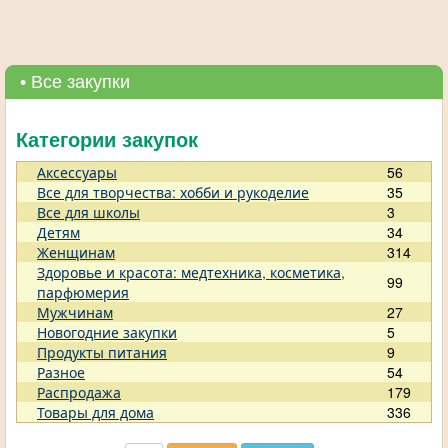
• Все закупки
Категории закупок
Аксессуары
56
Все для творчества: хобби и рукоделие
35
Все для школы
3
Детям
34
Женщинам
314
Здоровье и красота: медтехника, косметика,
99
парфюмерия
Мужчинам
27
Новогодние закупки
5
Продукты питания
9
Разное
54
Распродажа
179
Товары для дома
336