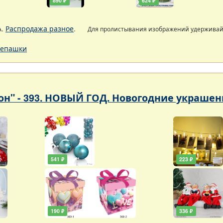
890 ₽
624 ₽
А.
Распродажа разное
.
Для пролистывания изображений удержива
епашки
он" - 393. НОВЫЙ ГОД. Новогодние украшен
541 ₽
223 ₽
190 ₽
336 ₽