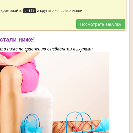
 удерживайте
и крутите колесико мыши
shift
Посмотреть закупку
 стали ниже!
ла ниже по сравнению с недавними выкупами