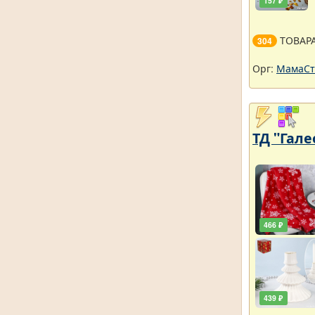
157 ₽
ТОВАР
304
Орг:
МамаСт
ТД "Гале
466 ₽
439 ₽