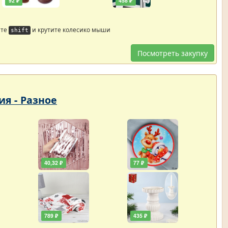
92 ₽
458 ₽
йте
и крутите колесико мыши
shift
Посмотреть закупку
ия - Разное
40,32 ₽
77 ₽
789 ₽
435 ₽