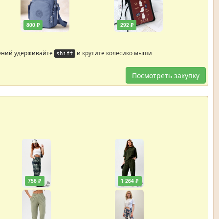
800 ₽
292 ₽
ений удерживайте
и крутите колесико мыши
shift
Посмотреть закупку
756 ₽
1 264 ₽