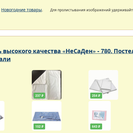
.
Новогодние товары
.
Для пролистывания изображений удерживай
ь высокого качества «НеСаДен» - 780. Пос
али
237 ₽
254 ₽
152 ₽
643 ₽