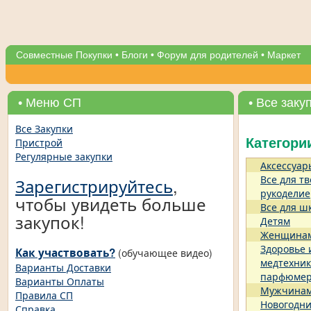
Совместные Покупки
•
Блоги
•
Форум для родителей
•
Маркет
• Меню СП
• Все заку
Все Закупки
Пристрой
Категори
Регулярные закупки
Аксессуар
Все для тв
Зарегистрируйтесь
,
рукоделие
чтобы увидеть больше
Все для ш
закупок!
Детям
Женщина
Здоровье 
Как участвовать?
(обучающее видео)
медтехник
Варианты Доставки
парфюме
Варианты Оплаты
Мужчина
Правила СП
Новогодни
Справка