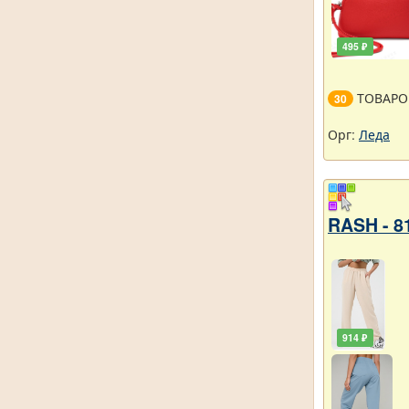
495 ₽
ТОВАРО
30
Орг:
Леда
RASH - 8
914 ₽