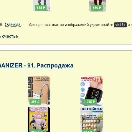
635 ₽
660 ₽
В.
Одежда
.
Для пролистывания изображений удерживайте
и 
shift
 счастье
ANIZER - 91. Распродажа
396 ₽
1 045 ₽