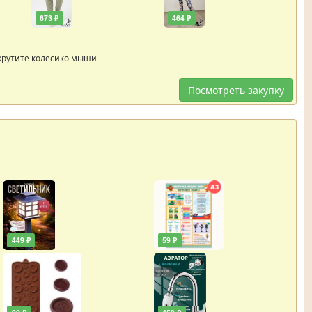
673 ₽
464 ₽
крутите колесико мыши
Посмотреть закупку
449 ₽
59 ₽