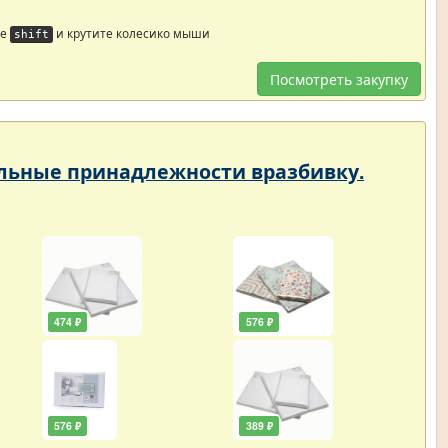
те
и крутите колесико мыши
shift
Посмотреть закупку
тельные принадлежности вразбивку.
474 ₽
576 ₽
576 ₽
389 ₽