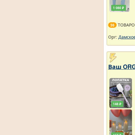
1 080 ₽
ТОВАРО
36
Орг:
Дамское
Ваш ORG
148 ₽