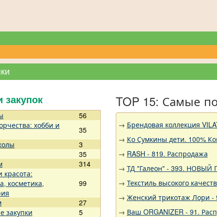
пки
TOP 15: Самые п
и закупок
ы
56
→
Брендовая коллекция VILA
орчества: хобби и
35
→
Ко Сумкины дети. 100% Ко
колы
3
→
RASH - 819. Распродажа
35
м
314
→
ТД "Галеон" - 393. НОВЫЙ
и красота:
→
Текстиль высокого качест
а, косметика,
99
рия
→
Женский трикотаж Лори - 
м
27
→
Ваш ORGANIZER - 91. Рас
е закупки
5