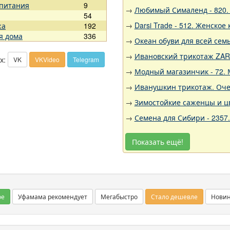
 питания
9
→
Любимый Сималенд - 820. 
54
→
Darsi Trade - 512. Женское 
жа
192
я дома
336
→
Океан обуви для всей семь
→
Ивановский трикотаж ZARK
х:
VK
VKVideo
Telegram
→
Модный магазинчик - 72. 
→
Иванушкин трикотаж. Оче
→
Зимостойкие саженцы и цв
→
Семена для Сибири - 2357
Показать ещё!
ое
Уфамама рекомендует
Мегабыстро
Стало дешевле
Нови