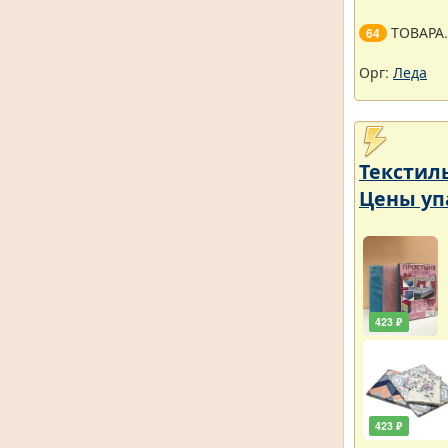
ТОВАРА
64
Орг:
Леда
Текстил
Цены уп
423 ₽
423 ₽