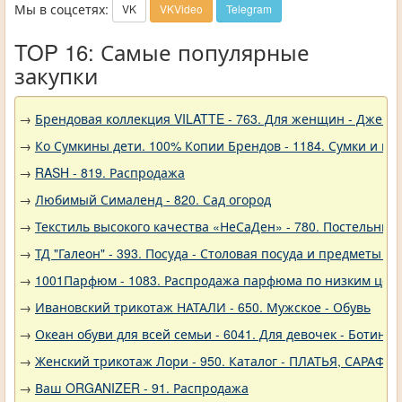
Мы в соцсетях:
VK
VKVideo
Telegram
TOP 16: Самые популярные
закупки
→
Брендовая коллекция VILATTE - 763. Для женщин - Джемп
→
Ко Сумкины дети. 100% Копии Брендов - 1184. Сумки и кл
→
RASH - 819. Распродажа
→
Любимый Сималенд - 820. Сад огород
→
Текстиль высокого качества «НеСаДен» - 780. Постельны
→
ТД "Галеон" - 393. Посуда - Столовая посуда и предметы с
→
1001Парфюм - 1083. Распродажа парфюма по низким цен
→
Ивановский трикотаж НАТАЛИ - 650. Мужское - Обувь
→
Океан обуви для всей семьи - 6041. Для девочек - Ботинки
→
Женский трикотаж Лори - 950. Каталог - ПЛАТЬЯ, САРАФА
→
Ваш ORGANIZER - 91. Распродажа