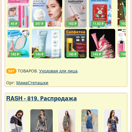
65 ₽
247 ₽
102 ₽
11,62 ₽
102 ₽
182 ₽
144 ₽
145 ₽
145 ₽
138 ₽
ТОВАРОВ.
Уходовая для лица
.
597
Орг:
МамаСтепашки
RASH - 819. Распродажа