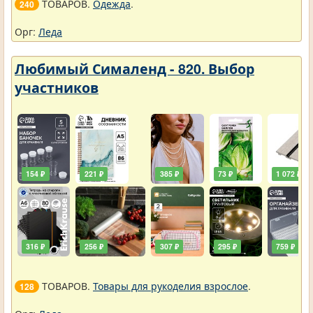
ТОВАРОВ.
Одежда
.
240
Орг:
Леда
Любимый Сималенд - 820. Выбор
участников
154 ₽
221 ₽
385 ₽
73 ₽
1 072 ₽
316 ₽
256 ₽
307 ₽
295 ₽
759 ₽
ТОВАРОВ.
Товары для рукоделия взрослое
.
128