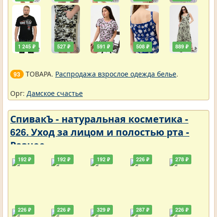
1 245 ₽
527 ₽
591 ₽
508 ₽
889 ₽
ТОВАРА.
Распродажа взрослое одежда белье
.
93
Орг:
Дамское счастье
СпивакЪ - натуральная косметика -
626. Уход за лицом и полостью рта -
Разное
192 ₽
192 ₽
192 ₽
226 ₽
278 ₽
226 ₽
226 ₽
329 ₽
287 ₽
226 ₽