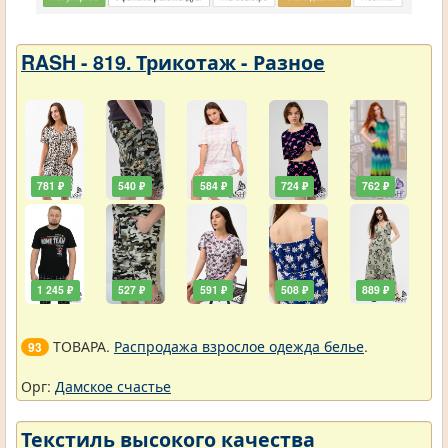
RASH - 819. Трикотаж - Разное
781 ₽
540 ₽
584 ₽
724 ₽
762 ₽
1 245 ₽
527 ₽
591 ₽
508 ₽
889 ₽
ТОВАРА.
Распродажа взрослое одежда белье
.
93
Орг:
Дамское счастье
Текстиль высокого качества