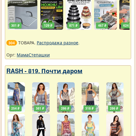
301 ₽
129 ₽
871 ₽
467 ₽
624 ₽
ТОВАРА.
Распродажа разное
.
304
Орг:
МамаСтепашки
RASH - 819. Почти даром
254 ₽
381 ₽
286 ₽
318 ₽
286 ₽