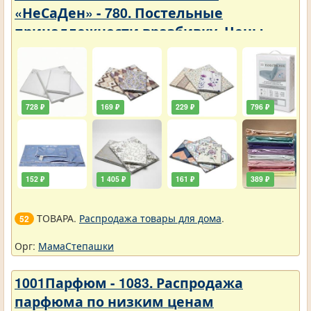
«НеСаДен» - 780. Постельные
принадлежности вразбивку. Цены
упали
728 ₽
169 ₽
229 ₽
796 ₽
152 ₽
1 405 ₽
161 ₽
389 ₽
ТОВАРА.
Распродажа товары для дома
.
52
Орг:
МамаСтепашки
1001Парфюм - 1083. Распродажа
парфюма по низким ценам