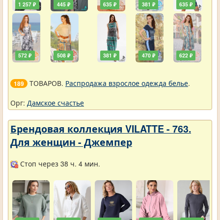
1 257 ₽
445 ₽
635 ₽
381 ₽
635 ₽
572 ₽
508 ₽
381 ₽
470 ₽
622 ₽
ТОВАРОВ.
Распродажа взрослое одежда белье
.
189
Орг:
Дамское счастье
Брендовая коллекция VILATTE - 763.
Для женщин - Джемпер
Стоп через 38 ч. 4 мин.