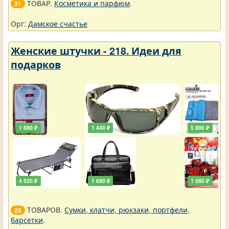
ТОВАР.
Косметика и парфюм
.
31
Орг:
Дамское счастье
Женские штучки - 218. Идеи для
подарков
1 680 ₽
1 440 ₽
5 880 ₽
4 920 ₽
1 680 ₽
1 080 ₽
ТОВАРОВ.
Сумки, клатчи, рюкзаки, портфели,
25
барсетки
.