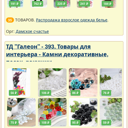
191 ₽
762 ₽
225 ₽
241 ₽
184 ₽
ТОВАРОВ.
Распродажа взрослое одежда белье
.
35
Орг:
Дамское счастье
ТД "Галеон" - 393. Товары для
интерьера - Камни декоративные,
песок, ракушки
56 ₽
106 ₽
86 ₽
76 ₽
75 ₽
108 ₽
95 ₽
59 ₽