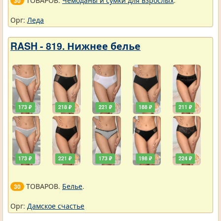
ТОВАРОВ.
Чемоданы и сумки для взрослых
.
30
Орг:
Леда
RASH - 819. Нижнее белье
173 ₽
218 ₽
221 ₽
188 ₽
211 ₽
173 ₽
221 ₽
173 ₽
198 ₽
224 ₽
ТОВАРОВ.
Белье
.
30
Орг:
Дамское счастье