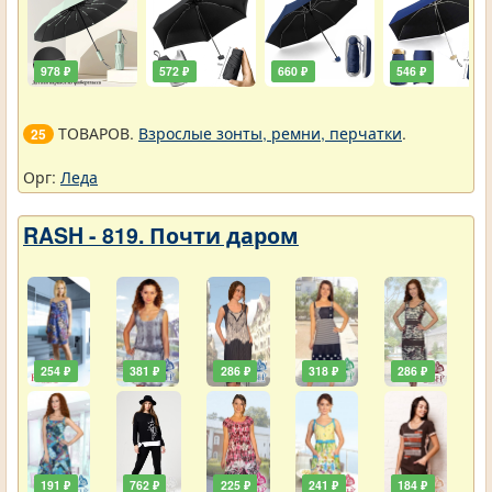
978 ₽
572 ₽
660 ₽
546 ₽
ТОВАРОВ.
Взрослые зонты, ремни, перчатки
.
25
Орг:
Леда
RASH - 819. Почти даром
254 ₽
381 ₽
286 ₽
318 ₽
286 ₽
191 ₽
762 ₽
225 ₽
241 ₽
184 ₽