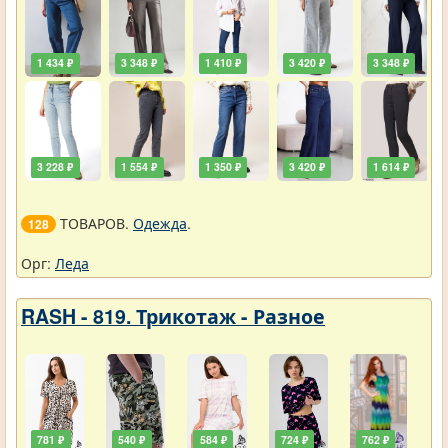
1 434 ₽
3 348 ₽
1 410 ₽
3 420 ₽
3 348 ₽
3 228 ₽
1 554 ₽
1 350 ₽
3 420 ₽
1 614 ₽
ТОВАРОВ.
Одежда
.
128
Орг:
Леда
RASH - 819. Трикотаж - Разное
781 ₽
540 ₽
584 ₽
724 ₽
762 ₽