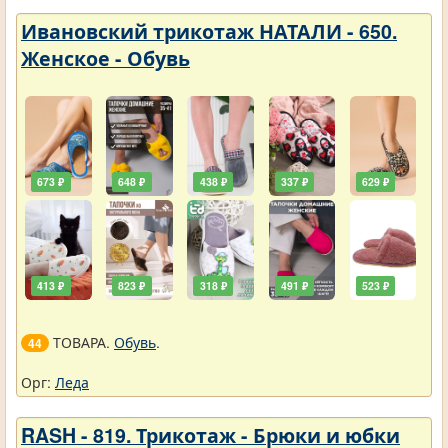
Ивановский трикотаж НАТАЛИ - 650.
Женское - Обувь
673 ₽
648 ₽
438 ₽
337 ₽
629 ₽
413 ₽
823 ₽
318 ₽
491 ₽
523 ₽
ТОВАРА.
Обувь
.
44
Орг:
Леда
RASH - 819. Трикотаж - Брюки и юбки