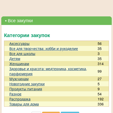
• Все закупки
Категории закупок
Аксессуары
56
Все для творчества: хобби и рукоделие
35
Все для школы
3
Детям
35
Женщинам
314
Здоровье и красота: медтехника, косметика,
99
парфюмерия
Мужчинам
27
Новогодние закупки
5
Продукты питания
9
Разное
54
Распродажа
192
Товары для дома
336