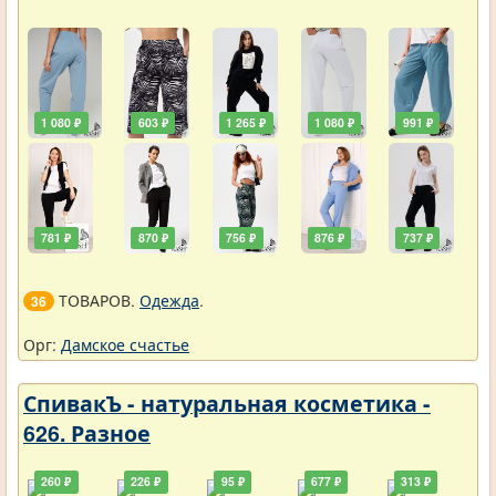
1 080 ₽
603 ₽
1 265 ₽
1 080 ₽
991 ₽
781 ₽
870 ₽
756 ₽
876 ₽
737 ₽
ТОВАРОВ.
Одежда
.
36
Орг:
Дамское счастье
СпивакЪ - натуральная косметика -
626. Разное
260 ₽
226 ₽
95 ₽
677 ₽
313 ₽