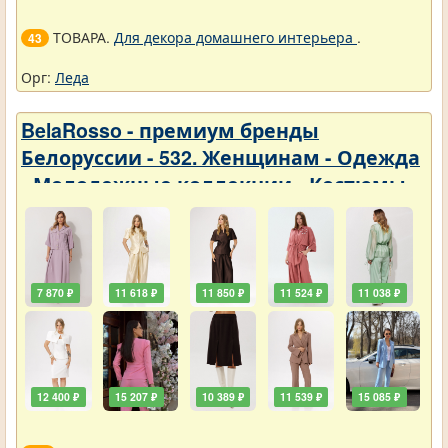
ТОВАРА.
Для декора домашнего интерьера
.
43
Орг:
Леда
BelaRosso - премиум бренды
Белоруссии - 532. Женщинам - Одежда
- Молодежные коллекции - Костюмы
7 870 ₽
11 618 ₽
11 850 ₽
11 524 ₽
11 038 ₽
12 400 ₽
15 207 ₽
10 389 ₽
11 539 ₽
15 085 ₽