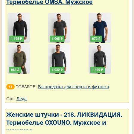
Термобелье OMSA. Мужское
1 195 ₽
1 068 ₽
672 ₽
984 ₽
1 032 ₽
1 440 ₽
ТОВАРОВ.
Распродажа для спорта и фитнеса
.
11
Орг:
Леда
Женские штучки - 218. ЛИКВИДАЦИЯ.
Термобелье OXOUNO. Мужское и
женское