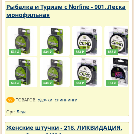
Рыбалка и Туризм с Norfine - 901. Леска
монофильная
534 ₽
534 ₽
883 ₽
883 ₽
534 ₽
534 ₽
883 ₽
154 ₽
ТОВАРОВ.
Удочки, спиннинги
.
99
Орг:
Леда
Женские штучки - 218. ЛИКВИДАЦИЯ.