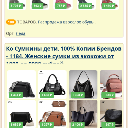
3 705 ₽
863 ₽
757 ₽
2 535 ₽
1 430 ₽
ТОВАРОВ.
Распродажа взрослое обувь
.
100
Орг:
Леда
Ко Сумкины дети. 100% Копии Брендов
- 1184. Женские сумки из экокожи от
1000 до 2000 рублей
1 334 ₽
1 638 ₽
1 308 ₽
1 334 ₽
1 689 ₽
1 397 ₽
2 400 ₽
1 397 ₽