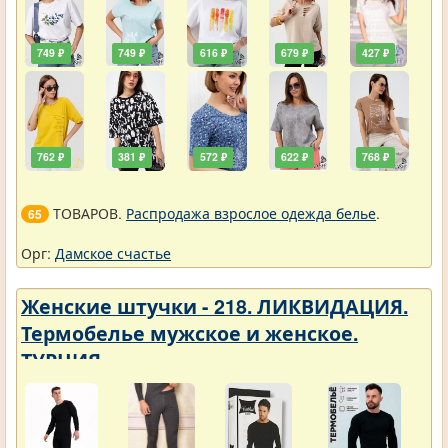
749 ₽
749 ₽
616 ₽
679 ₽
427 ₽
762 ₽
381 ₽
572 ₽
622 ₽
768 ₽
ТОВАРОВ.
Распродажа взрослое одежда белье
.
65
Орг:
Дамское счастье
Женские штучки - 218. ЛИКВИДАЦИЯ.
Термобелье мужское и женское.
ТУРЦИЯ