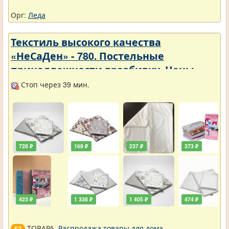
Орг:
Леда
Текстиль высокого качества
«НеСаДен» - 780. Постельные
принадлежности вразбивку. Цены
упали
Стоп через 39 мин.
728 ₽
169 ₽
237 ₽
373 ₽
423 ₽
1 338 ₽
1 405 ₽
474 ₽
ТОВАРА.
Распродажа товары для дома
.
52