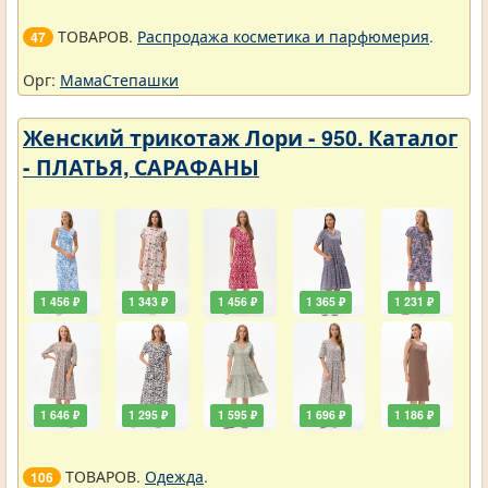
ТОВАРОВ.
Распродажа косметика и парфюмерия
.
47
Орг:
МамаСтепашки
Женский трикотаж Лори - 950. Каталог
- ПЛАТЬЯ, САРАФАНЫ
1 456 ₽
1 343 ₽
1 456 ₽
1 365 ₽
1 231 ₽
1 646 ₽
1 295 ₽
1 595 ₽
1 696 ₽
1 186 ₽
ТОВАРОВ.
Одежда
.
106