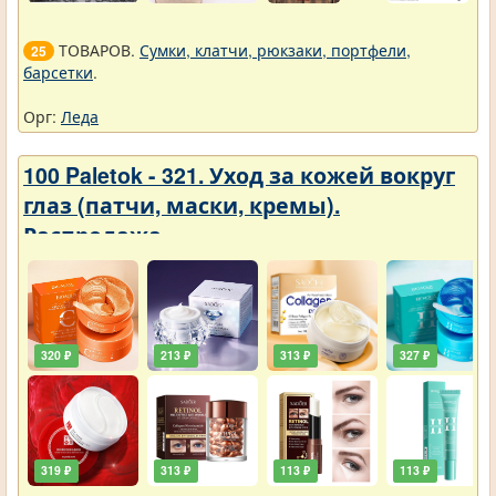
ТОВАРОВ.
Сумки, клатчи, рюкзаки, портфели,
25
барсетки
.
Орг:
Леда
100 Paletok - 321. Уход за кожей вокруг
глаз (патчи, маски, кремы).
Распродажа
320 ₽
213 ₽
313 ₽
327 ₽
319 ₽
313 ₽
113 ₽
113 ₽