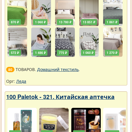
870 ₽
1 060 ₽
13 780 ₽
13 851 ₽
1 861 ₽
572 ₽
1 486 ₽
775 ₽
1 060 ₽
1 270 ₽
ТОВАРОВ.
Домашний текстиль
.
80
Орг:
Леда
100 Paletok - 321. Китайская аптечка