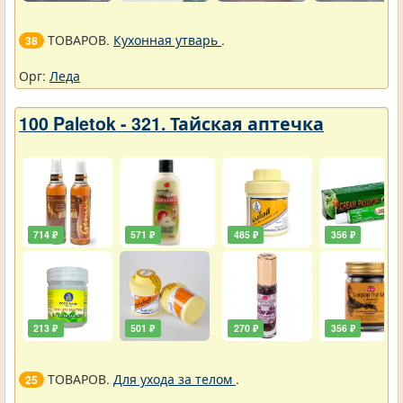
ТОВАРОВ.
Кухонная утварь
.
38
Орг:
Леда
100 Paletok - 321. Тайская аптечка
714 ₽
571 ₽
485 ₽
356 ₽
213 ₽
501 ₽
270 ₽
356 ₽
ТОВАРОВ.
Для ухода за телом
.
25