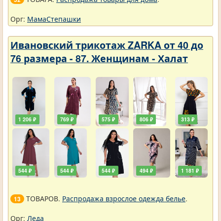
Орг:
МамаСтепашки
Ивановский трикотаж ZARKA от 40 до
76 размера - 87. Женщинам - Халат
1 206 ₽
769 ₽
575 ₽
806 ₽
313 ₽
544 ₽
544 ₽
544 ₽
494 ₽
1 181 ₽
ТОВАРОВ.
Распродажа взрослое одежда белье
.
13
Орг:
Леда