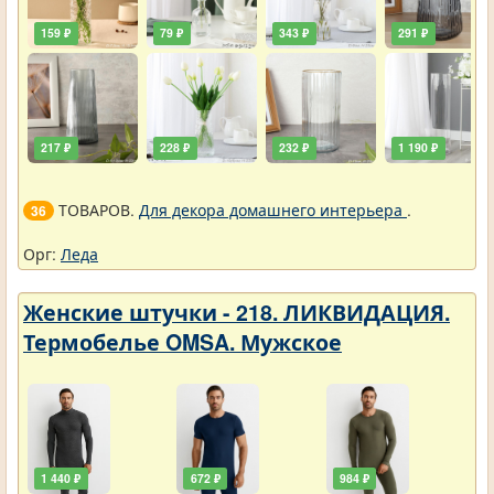
159 ₽
79 ₽
343 ₽
291 ₽
217 ₽
228 ₽
232 ₽
1 190 ₽
ТОВАРОВ.
Для декора домашнего интерьера
.
36
Орг:
Леда
Женские штучки - 218. ЛИКВИДАЦИЯ.
Термобелье OMSA. Мужское
1 440 ₽
672 ₽
984 ₽