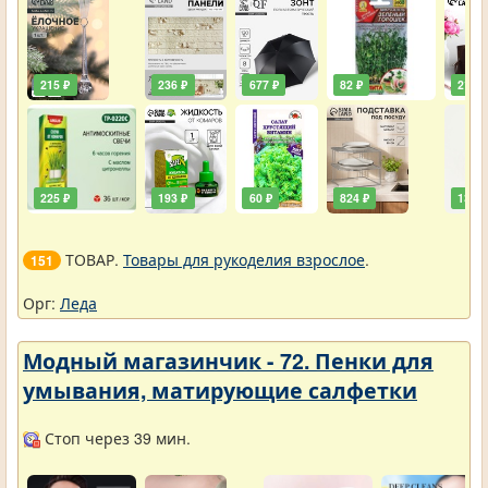
215 ₽
236 ₽
677 ₽
82 ₽
211 ₽
225 ₽
193 ₽
60 ₽
824 ₽
138 ₽
ТОВАР.
Товары для рукоделия взрослое
.
151
Орг:
Леда
Модный магазинчик - 72. Пенки для
умывания, матирующие салфетки
Стоп через 39 мин.