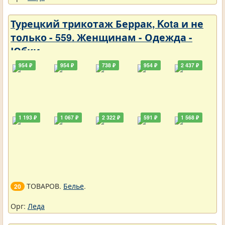
Турецкий трикотаж Беррак, Kota и не
только - 559. Женщинам - Одежда -
Юбки
954 ₽
954 ₽
738 ₽
954 ₽
2 437 ₽
1 193 ₽
1 067 ₽
2 322 ₽
591 ₽
1 568 ₽
ТОВАРОВ.
Белье
.
20
Орг:
Леда