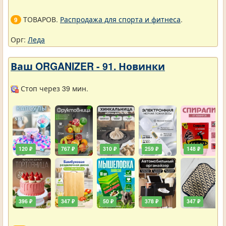
ТОВАРОВ.
Распродажа для спорта и фитнеса
.
9
Орг:
Леда
Ваш ORGANIZER - 91. Новинки
Стоп через 39 мин.
120 ₽
767 ₽
310 ₽
259 ₽
148 ₽
396 ₽
347 ₽
50 ₽
378 ₽
347 ₽