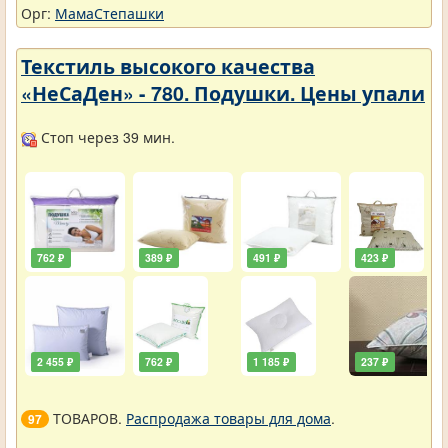
Орг:
МамаСтепашки
Текстиль высокого качества
«НеСаДен» - 780. Подушки. Цены упали
Стоп через 39 мин.
762 ₽
389 ₽
491 ₽
423 ₽
2 455 ₽
762 ₽
1 185 ₽
237 ₽
ТОВАРОВ.
Распродажа товары для дома
.
97