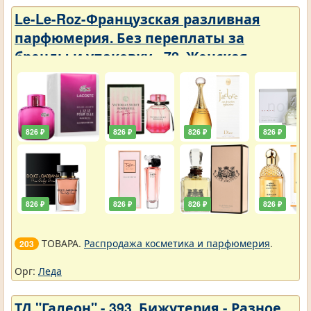
Le-Le-Roz-Французская разливная
парфюмерия. Без переплаты за
бренды и упаковку - 72. Женская -
Парфюмерия с фиксатором 50 ml
826 ₽
826 ₽
826 ₽
826 ₽
826 ₽
826 ₽
826 ₽
826 ₽
ТОВАРА.
Распродажа косметика и парфюмерия
.
203
Орг:
Леда
ТД "Галеон" - 393. Бижутерия - Разное