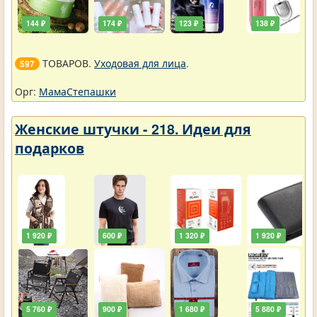
144 ₽
174 ₽
123 ₽
138 ₽
ТОВАРОВ.
Уходовая для лица
.
597
Орг:
МамаСтепашки
Женские штучки - 218. Идеи для
подарков
1 920 ₽
600 ₽
1 320 ₽
1 920 ₽
5 760 ₽
900 ₽
1 680 ₽
5 880 ₽