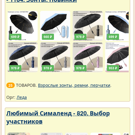
699 ₽
660 ₽
978 ₽
699 ₽
978 ₽
978 ₽
978 ₽
953 ₽
ТОВАРОВ.
Взрослые зонты, ремни, перчатки
.
25
Орг:
Леда
Любимый Сималенд - 820. Выбор
участников