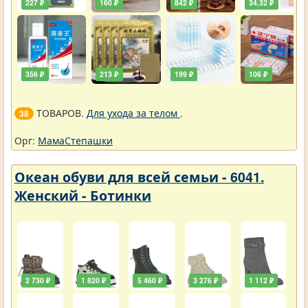
227 ₽
160 ₽
842 ₽
34,32 ₽
356 ₽
213 ₽
199 ₽
106 ₽
ТОВАРОВ.
Для ухода за телом
.
38
Орг:
МамаСтепашки
Океан обуви для всей семьи - 6041.
Женский - Ботинки
2 730 ₽
1 820 ₽
5 460 ₽
3 276 ₽
1 112 ₽