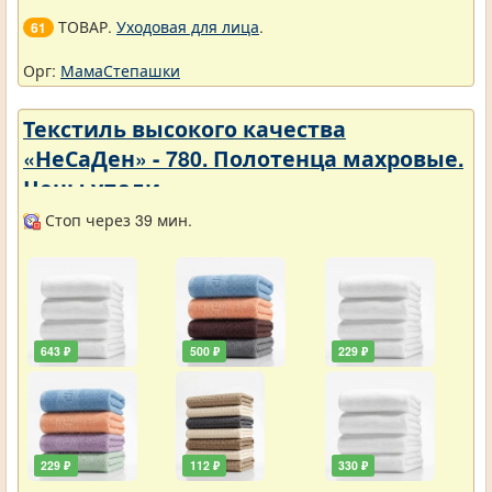
ТОВАР.
Уходовая для лица
.
61
Орг:
МамаСтепашки
Текстиль высокого качества
«НеСаДен» - 780. Полотенца махровые.
Цены упали
Стоп через 39 мин.
643 ₽
500 ₽
229 ₽
229 ₽
112 ₽
330 ₽