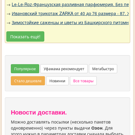
→
Le-Le-Roz-Французская разливная парфюмерия. Без переп
→
Ивановский трикотаж ZARKA от 40 до 76 размера - 87. Ж
→
Зимостойкие саженцы и цветы из Башкирского питомника 
Показать ещё!
Популярное
Уфамама рекомендует
Мегабыстро
Стало дешевле
Новинки
Все товары
Новости доставки.
Можно доставлять посылки (несколько пакетов
одновременно) через пункты выдачи
Озон
. Для
этого нужно в параметрах доставки сначала выбрать