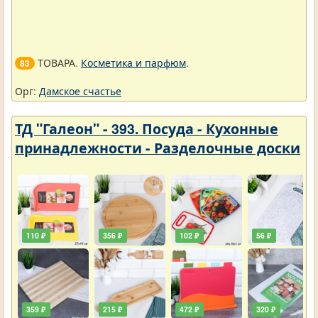
ТОВАРА.
Косметика и парфюм
.
83
Орг:
Дамское счастье
ТД "Галеон" - 393. Посуда - Кухонные
принадлежности - Разделочные доски
110 ₽
356 ₽
102 ₽
56 ₽
359 ₽
215 ₽
472 ₽
320 ₽