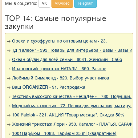
Мы в соцсетях:
VK
VKVideo
Telegram
TOP 14: Самые популярные
закупки
→
Орехи и сухофрукты по оптовым ценам - 23.
→
ТД "Галеон" - 393. Товары для интерьера - Вазы - Вазы из 
→
Океан обуви для всей семьи - 6041. Женский - Сабо
→
Ивановский трикотаж НАТАЛИ - 650. Разное
→
Любимый Сималенд - 820. Выбор участников
→
Ваш ORGANIZER - 91. Распродажа
→
Текстиль высокого качества «НеСаДен» - 780. Подушки. Ц
→
Модный магазинчик - 72. Пенки для умывания, матирующ
→
100 Paletok - 321. АКЦИЯ "Товар месяца". Скидка 50%
→
Женский трикотаж Лори - 950. Каталог - ПЛАТЬЯ, САРАФА
→
1001Парфюм - 1083. Парфюм 25 ml (квадратные)