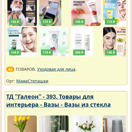
145 ₽
174 ₽
145 ₽
174 ₽
144 ₽
174 ₽
290 ₽
145 ₽
ТОВАРОВ.
Уходовая для лица
.
45
Орг:
МамаСтепашки
ТД "Галеон" - 393. Товары для
интерьера - Вазы - Вазы из стекла