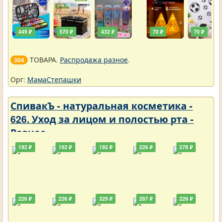
449 ₽
570 ₽
432 ₽
70 ₽
70 ₽
ТОВАРА.
Распродажа разное
.
304
Орг:
МамаСтепашки
СпивакЪ - натуральная косметика -
626. Уход за лицом и полостью рта -
Разное
192 ₽
192 ₽
192 ₽
226 ₽
278 ₽
226 ₽
226 ₽
329 ₽
287 ₽
226 ₽