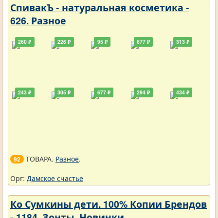
СпивакЪ - натуральная косметика -
626. Разное
260 ₽
226 ₽
95 ₽
677 ₽
313 ₽
243 ₽
305 ₽
677 ₽
294 ₽
434 ₽
ТОВАРА.
Разное
.
92
Орг:
Дамское счастье
Ко Сумкины дети. 100% Копии Брендов
- 1184. Зонты. Новинки