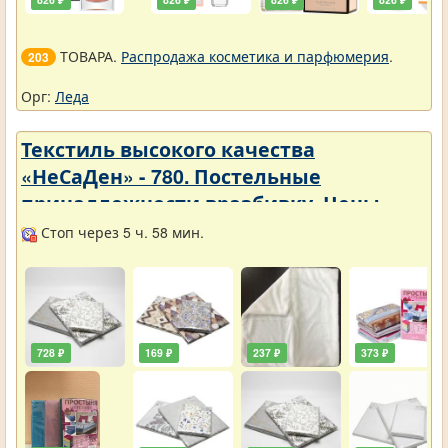
ТОВАРА.
Распродажа косметика и парфюмерия
.
203
Орг:
Леда
Текстиль высокого качества
«НеСаДен» - 780. Постельные
принадлежности вразбивку. Цены
упали
Стоп через 5 ч. 58 мин.
728 ₽
169 ₽
237 ₽
373 ₽