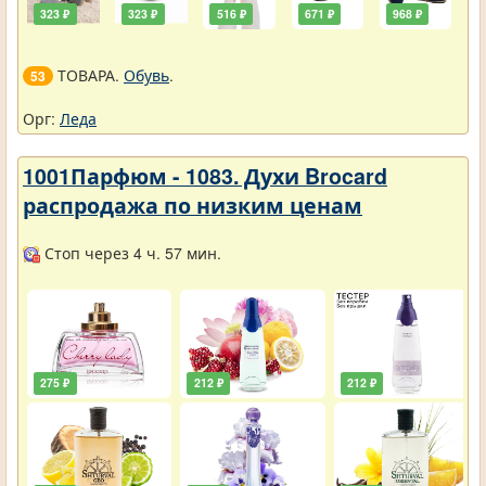
323 ₽
323 ₽
516 ₽
671 ₽
968 ₽
ТОВАРА.
Обувь
.
53
Орг:
Леда
1001Парфюм - 1083. Духи Brocard
распродажа по низким ценам
Стоп через 4 ч. 57 мин.
275 ₽
212 ₽
212 ₽