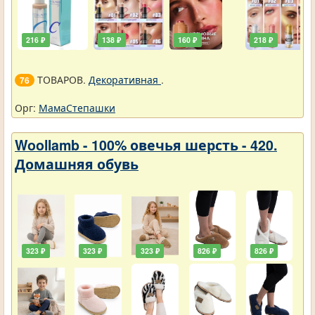
216 ₽
138 ₽
160 ₽
218 ₽
ТОВАРОВ.
Декоративная
.
76
Орг:
МамаСтепашки
Woollamb - 100% овечья шерсть - 420.
Домашняя обувь
323 ₽
323 ₽
323 ₽
826 ₽
826 ₽