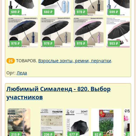
699 ₽
660 ₽
978 ₽
699 ₽
978 ₽
978 ₽
978 ₽
953 ₽
ТОВАРОВ.
Взрослые зонты, ремни, перчатки
.
25
Орг:
Леда
Любимый Сималенд - 820. Выбор
участников
215 ₽
236 ₽
677 ₽
82 ₽
211 ₽