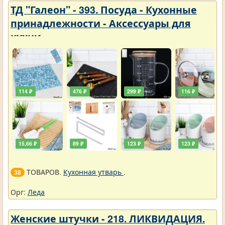
ТД "Галеон" - 393. Посуда - Кухонные
принадлежности - Аксессуары для
кухни
114 ₽
476 ₽
299 ₽
116 ₽
15,66 ₽
89 ₽
123 ₽
123 ₽
ТОВАРОВ.
Кухонная утварь
.
38
Орг:
Леда
Женские штучки - 218. ЛИКВИДАЦИЯ.