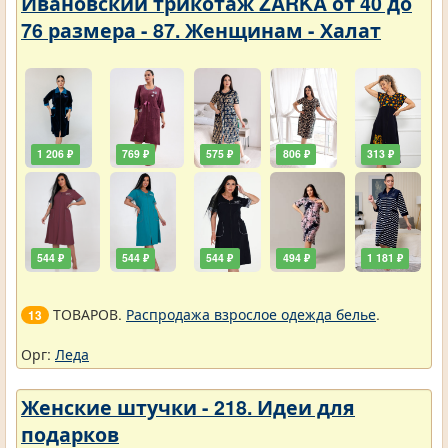
Ивановский трикотаж ZARKA от 40 до
76 размера - 87. Женщинам - Халат
1 206 ₽
769 ₽
575 ₽
806 ₽
313 ₽
544 ₽
544 ₽
544 ₽
494 ₽
1 181 ₽
ТОВАРОВ.
Распродажа взрослое одежда белье
.
13
Орг:
Леда
Женские штучки - 218. Идеи для
подарков