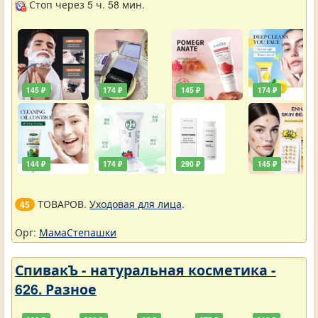
Стоп через 5 ч. 58 мин.
145 ₽
174 ₽
145 ₽
174 ₽
144 ₽
174 ₽
290 ₽
145 ₽
ТОВАРОВ.
Уходовая для лица
.
45
Орг:
МамаСтепашки
СпивакЪ - натуральная косметика -
626. Разное