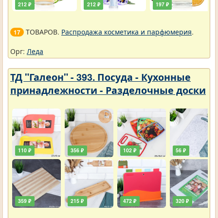
212 ₽
212 ₽
197 ₽
ТОВАРОВ.
Распродажа косметика и парфюмерия
.
17
Орг:
Леда
ТД "Галеон" - 393. Посуда - Кухонные
принадлежности - Разделочные доски
110 ₽
356 ₽
102 ₽
56 ₽
359 ₽
215 ₽
472 ₽
320 ₽