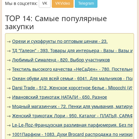
Мы в соцсетях:
VK
VKVideo
Telegram
TOP 14: Самые популярные
закупки
→
Орехи и сухофрукты по оптовым ценам - 23.
→
ТД "Галеон" - 393. Товары для интерьера - Вазы - Вазы из 
→
Любимый Сималенд - 820. Выбор участников
→
Текстиль высокого качества «НеСаДен» - 780. Постельны
→
Океан обуви для всей семьи - 6041. Для мальчиков - Полу
→
Darsi Trade - 512. Женское корсетное белье - Mioocchi (Ита
→
Ивановский трикотаж НАТАЛИ - 650. Разное
→
Модный магазинчик - 72. Пенки для умывания, матирующ
→
Женский трикотаж Лори - 950. Каталог - ПЛАТЬЯ, САРАФА
→
Le-Le-Roz-Французская разливная парфюмерия. Без переп
→
1001Парфюм - 1083. Духи Brocard распродажа по низким 