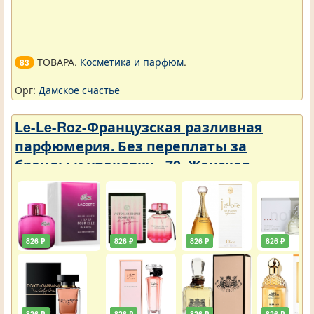
ТОВАРА.
Косметика и парфюм
.
83
Орг:
Дамское счастье
Le-Le-Roz-Французская разливная
парфюмерия. Без переплаты за
бренды и упаковку - 72. Женская -
Парфюмерия с фиксатором 50 ml
826 ₽
826 ₽
826 ₽
826 ₽
826 ₽
826 ₽
826 ₽
826 ₽