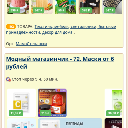
396 ₽
347 ₽
50 ₽
378 ₽
347 ₽
ТОВАРА.
Текстиль, мебель, светильники, бытовые
193
принадлежности, декор для дома
.
Орг:
МамаСтепашки
Модный магазинчик - 72. Маски от 6
рублей
Стоп через 5 ч. 58 мин.
11,62 ₽
218 ₽
36,30 ₽