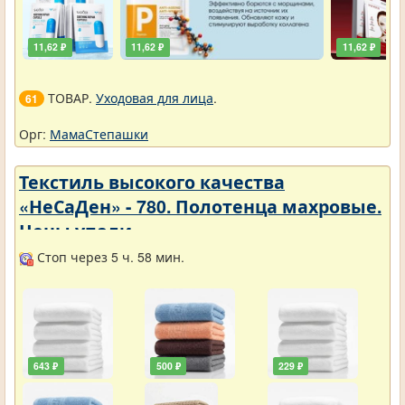
11,62 ₽
11,62 ₽
11,62 ₽
ТОВАР.
Уходовая для лица
.
61
Орг:
МамаСтепашки
Текстиль высокого качества
«НеСаДен» - 780. Полотенца махровые.
Цены упали
Стоп через 5 ч. 58 мин.
643 ₽
500 ₽
229 ₽