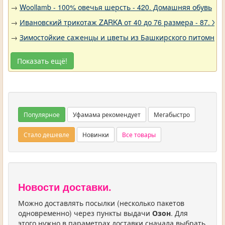
→
Woollamb - 100% овечья шерсть - 420. Домашняя обувь
→
Ивановский трикотаж ZARKA от 40 до 76 размера - 87. Же
→
Зимостойкие саженцы и цветы из Башкирского питомника 
Показать ещё!
Популярное
Уфамама рекомендует
Мегабыстро
Стало дешевле
Новинки
Все товары
Новости доставки.
Можно доставлять посылки (несколько пакетов
одновременно) через пункты выдачи
Озон
. Для
этого нужно в параметрах доставки сначала выбрать