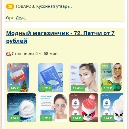
ТОВАРОВ.
Кухонная утварь
.
38
Орг:
Леда
Модный магазинчик - 72. Патчи от 7
рублей
Стоп через 5 ч. 58 мин.
145 ₽
8,72 ₽
17,43 ₽
182 ₽
174 ₽
8,72 ₽
174 ₽
174 ₽