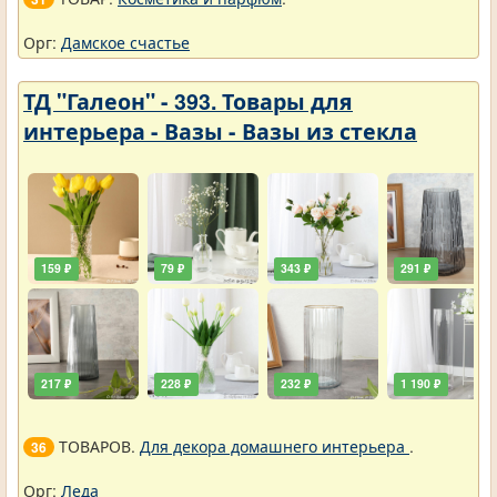
Орг:
Дамское счастье
ТД "Галеон" - 393. Товары для
интерьера - Вазы - Вазы из стекла
159 ₽
79 ₽
343 ₽
291 ₽
217 ₽
228 ₽
232 ₽
1 190 ₽
ТОВАРОВ.
Для декора домашнего интерьера
.
36
Орг:
Леда