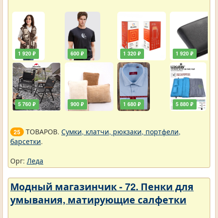
1 920 ₽
600 ₽
1 320 ₽
1 920 ₽
5 760 ₽
900 ₽
1 680 ₽
5 880 ₽
ТОВАРОВ.
Сумки, клатчи, рюкзаки, портфели,
25
барсетки
.
Орг:
Леда
Модный магазинчик - 72. Пенки для
умывания, матирующие салфетки