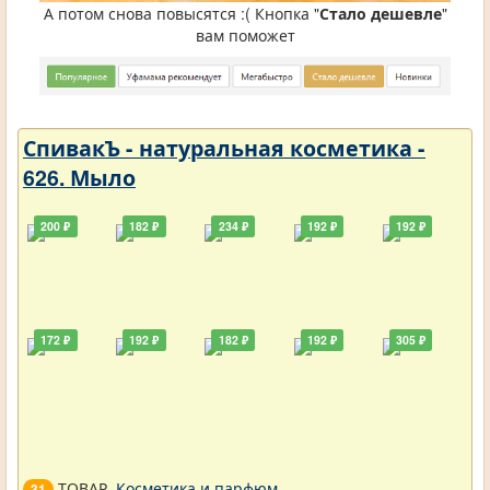
А потом снова повысятся :( Кнопка "
Стало дешевле
"
вам поможет
СпивакЪ - натуральная косметика -
626. Мыло
200 ₽
182 ₽
234 ₽
192 ₽
192 ₽
172 ₽
192 ₽
182 ₽
192 ₽
305 ₽
ТОВАР.
Косметика и парфюм
.
31