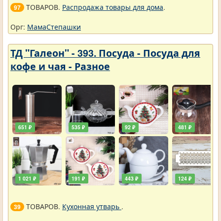
ТОВАРОВ.
Распродажа товары для дома
.
97
Орг:
МамаСтепашки
ТД "Галеон" - 393. Посуда - Посуда для
кофе и чая - Разное
651 ₽
535 ₽
92 ₽
481 ₽
1 021 ₽
191 ₽
443 ₽
124 ₽
ТОВАРОВ.
Кухонная утварь
.
39