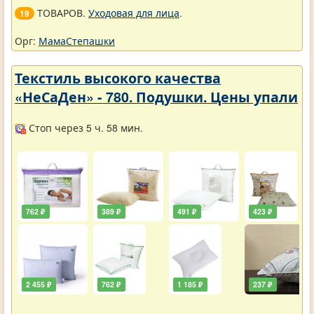
ТОВАРОВ.
Уходовая для лица
.
19
Орг:
МамаСтепашки
Текстиль высокого качества
«НеСаДен» - 780. Подушки. Цены упали
Стоп через 5 ч. 58 мин.
762 ₽
389 ₽
491 ₽
423 ₽
2 455 ₽
762 ₽
1 185 ₽
237 ₽