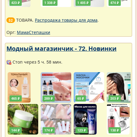
423 ₽
1 338 ₽
1 405 ₽
474 ₽
ТОВАРА.
Распродажа товары для дома
.
52
Орг:
МамаСтепашки
Модный магазинчик - 72. Новинки
Стоп через 5 ч. 58 мин.
465 ₽
289 ₽
65 ₽
203 ₽
144 ₽
174 ₽
123 ₽
138 ₽