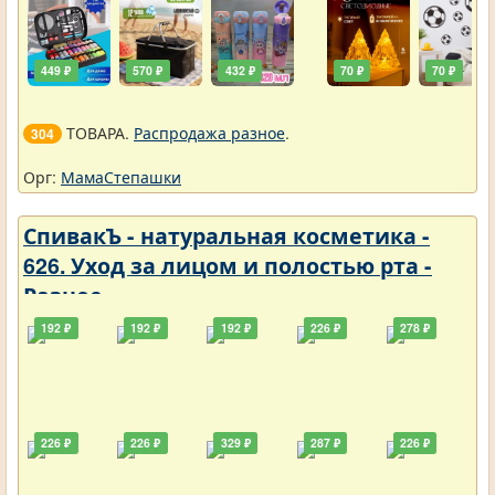
449 ₽
570 ₽
432 ₽
70 ₽
70 ₽
ТОВАРА.
Распродажа разное
.
304
Орг:
МамаСтепашки
СпивакЪ - натуральная косметика -
626. Уход за лицом и полостью рта -
Разное
192 ₽
192 ₽
192 ₽
226 ₽
278 ₽
226 ₽
226 ₽
329 ₽
287 ₽
226 ₽