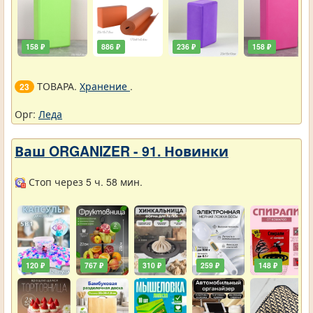
158 ₽
886 ₽
236 ₽
158 ₽
ТОВАРА.
Хранение
.
23
Орг:
Леда
Ваш ORGANIZER - 91. Новинки
Стоп через 5 ч. 58 мин.
120 ₽
767 ₽
310 ₽
259 ₽
148 ₽