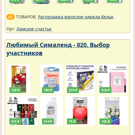
ТОВАРОВ.
Распродажа взрослое одежда белье
.
65
Орг:
Дамское счастье
Любимый Сималенд - 820. Выбор
участников
129 ₽
186 ₽
274 ₽
218 ₽
415 ₽
314 ₽
75 ₽
106 ₽