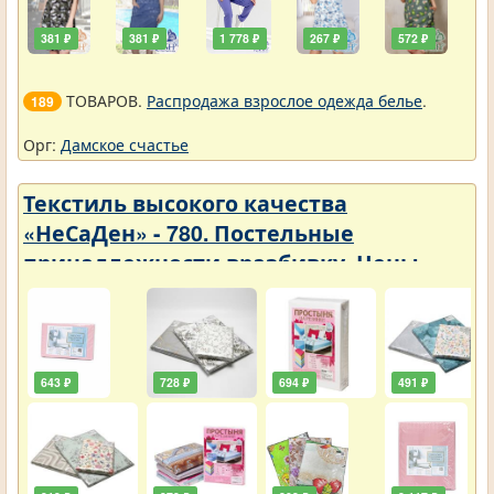
381 ₽
381 ₽
1 778 ₽
267 ₽
572 ₽
ТОВАРОВ.
Распродажа взрослое одежда белье
.
189
Орг:
Дамское счастье
Текстиль высокого качества
«НеСаДен» - 780. Постельные
принадлежности вразбивку. Цены
упали
643 ₽
728 ₽
694 ₽
491 ₽