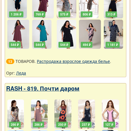
1 206 ₽
769 ₽
575 ₽
806 ₽
313 ₽
544 ₽
544 ₽
544 ₽
494 ₽
1 181 ₽
ТОВАРОВ.
Распродажа взрослое одежда белье
.
13
Орг:
Леда
RASH - 819. Почти даром
286 ₽
286 ₽
250 ₽
237 ₽
127 ₽