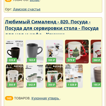
Орг:
Дамское счастье
Любимый Сималенд - 820. Посуда -
Посуда для сервировки стола - Посуда
для чая и кофе - Кружки
228 ₽
163 ₽
335 ₽
379 ₽
260 ₽
350 ₽
642 ₽
350 ₽
1 028 ₽
195 ₽
ТОВАРОВ.
Кухонная утварь
.
165