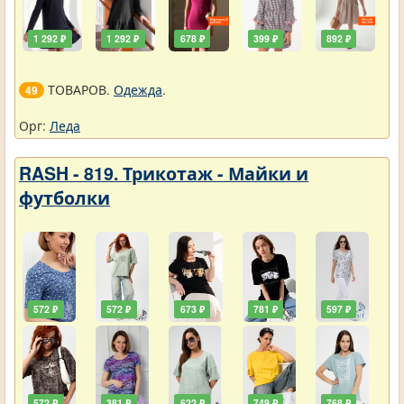
1 292 ₽
1 292 ₽
678 ₽
399 ₽
892 ₽
ТОВАРОВ.
Одежда
.
49
Орг:
Леда
RASH - 819. Трикотаж - Майки и
футболки
572 ₽
572 ₽
673 ₽
781 ₽
597 ₽
572 ₽
381 ₽
622 ₽
749 ₽
768 ₽