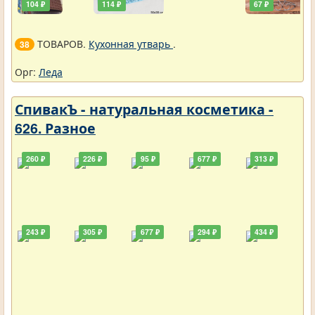
104 ₽
114 ₽
67 ₽
ТОВАРОВ.
Кухонная утварь
.
38
Орг:
Леда
СпивакЪ - натуральная косметика -
626. Разное
260 ₽
226 ₽
95 ₽
677 ₽
313 ₽
243 ₽
305 ₽
677 ₽
294 ₽
434 ₽