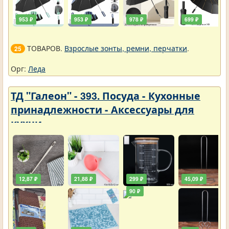
953 ₽
953 ₽
978 ₽
699 ₽
ТОВАРОВ.
Взрослые зонты, ремни, перчатки
.
25
Орг:
Леда
ТД "Галеон" - 393. Посуда - Кухонные
принадлежности - Аксессуары для
кухни
12,87 ₽
21,88 ₽
299 ₽
45,09 ₽
90 ₽