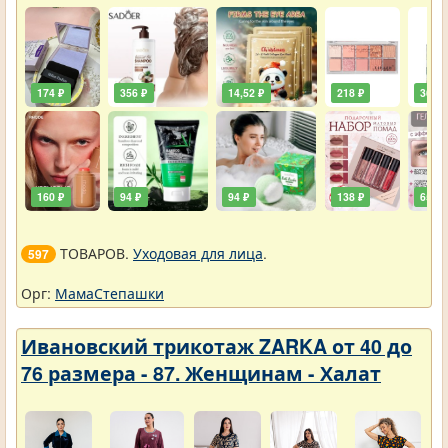
174 ₽
356 ₽
14,52 ₽
218 ₽
36,30
160 ₽
94 ₽
94 ₽
138 ₽
65 ₽
ТОВАРОВ.
Уходовая для лица
.
597
Орг:
МамаСтепашки
Ивановский трикотаж ZARKA от 40 до
76 размера - 87. Женщинам - Халат