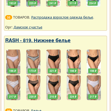
193 ₽
225 ₽
241 ₽
311 ₽
254 ₽
ТОВАРОВ.
Распродажа взрослое одежда белье
.
35
Орг:
Дамское счастье
RASH - 819. Нижнее белье
196 ₽
173 ₽
221 ₽
198 ₽
198 ₽
217 ₽
220 ₽
210 ₽
224 ₽
217 ₽
ТОВАРОВ.
Белье
.
30