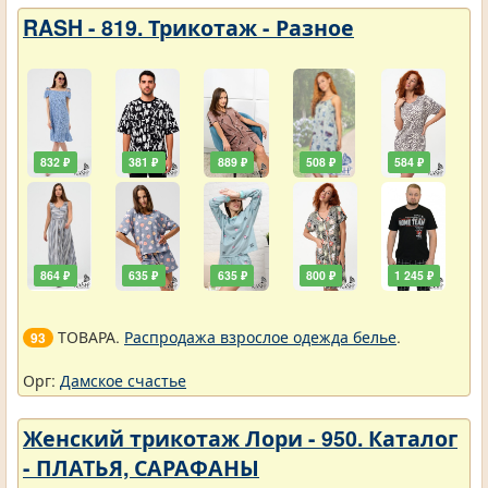
RASH - 819. Трикотаж - Разное
832 ₽
381 ₽
889 ₽
508 ₽
584 ₽
864 ₽
635 ₽
635 ₽
800 ₽
1 245 ₽
ТОВАРА.
Распродажа взрослое одежда белье
.
93
Орг:
Дамское счастье
Женский трикотаж Лори - 950. Каталог
- ПЛАТЬЯ, САРАФАНЫ