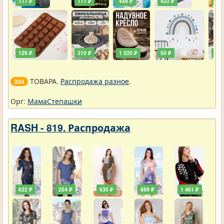
111 ₽
111 ₽
449 ₽
422 ₽
240
129 ₽
310 ₽
1 220 ₽
50 ₽
748
ТОВАРА.
Распродажа разное
.
304
Орг:
МамаСтепашки
RASH - 819. Распродажа
622 ₽
254 ₽
635 ₽
889 ₽
1 461 ₽