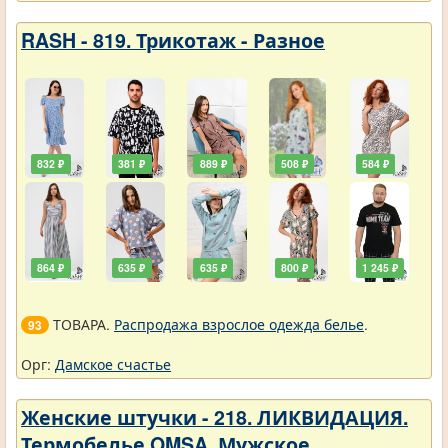
RASH - 819. Трикотаж - Разное
832 ₽
381 ₽
889 ₽
508 ₽
584 ₽
864 ₽
635 ₽
635 ₽
800 ₽
1 245 ₽
ТОВАРА.
Распродажа взрослое одежда белье
.
93
Орг:
Дамское счастье
Женские штучки - 218. ЛИКВИДАЦИЯ.
Термобелье OMSA. Мужское