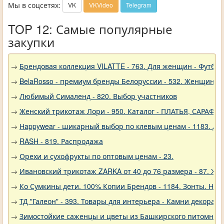
Мы в соцсетях:
VK
VKVideo
Telegram
TOP 12: Самые популярные
закупки
→
Брендовая коллекция VILATTE - 763. Для женщин - Футбол
→
BelaRosso - премиум бренды Белоруссии - 532. Женщина
→
Любимый Сималенд - 820. Выбор участников
→
Женский трикотаж Лори - 950. Каталог - ПЛАТЬЯ, САРАФА
→
Нappywear - шикарный выбор по клевым ценам - 1183. Дев
→
RASH - 819. Распродажа
→
Орехи и сухофрукты по оптовым ценам - 23.
→
Ивановский трикотаж ZARKA от 40 до 76 размера - 87. Же
→
Ко Сумкины дети. 100% Копии Брендов - 1184. Зонты. Нов
→
ТД "Галеон" - 393. Товары для интерьера - Камни декорат
→
Зимостойкие саженцы и цветы из Башкирского питомника 