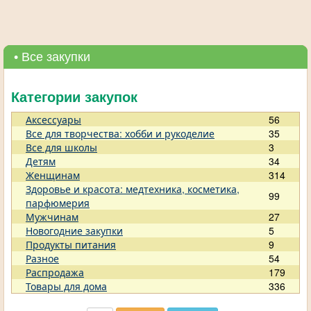
• Все закупки
Категории закупок
Аксессуары
56
Все для творчества: хобби и рукоделие
35
Все для школы
3
Детям
34
Женщинам
314
Здоровье и красота: медтехника, косметика,
99
парфюмерия
Мужчинам
27
Новогодние закупки
5
Продукты питания
9
Разное
54
Распродажа
179
Товары для дома
336