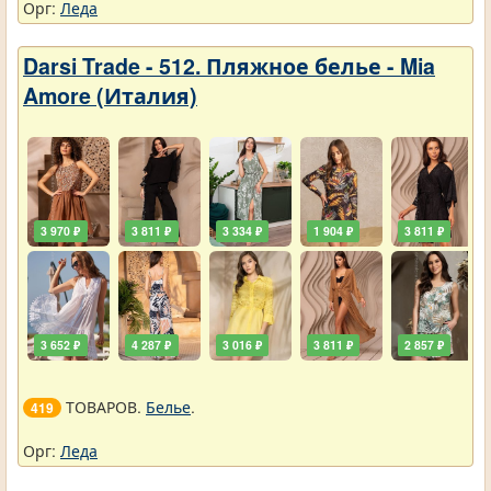
Орг:
Леда
Darsi Trade - 512. Пляжное белье - Mia
Amore (Италия)
3 970 ₽
3 811 ₽
3 334 ₽
1 904 ₽
3 811 ₽
3 652 ₽
4 287 ₽
3 016 ₽
3 811 ₽
2 857 ₽
ТОВАРОВ.
Белье
.
419
Орг:
Леда