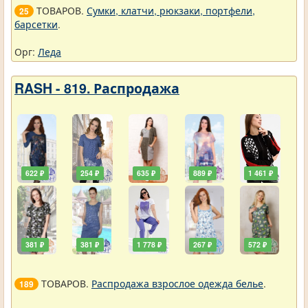
ТОВАРОВ.
Сумки, клатчи, рюкзаки, портфели,
25
барсетки
.
Орг:
Леда
RASH - 819. Распродажа
622 ₽
254 ₽
635 ₽
889 ₽
1 461 ₽
381 ₽
381 ₽
1 778 ₽
267 ₽
572 ₽
ТОВАРОВ.
Распродажа взрослое одежда белье
.
189