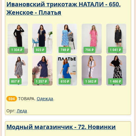
Ивановский трикотаж НАТАЛИ - 650.
Женское - Платья
1 334 ₽
923 ₽
749 ₽
756 ₽
1 041 ₽
857 ₽
1 257 ₽
610 ₽
1 562 ₽
1 486 ₽
ТОВАРА.
Одежда
.
594
Орг:
Леда
Модный магазинчик - 72. Новинки