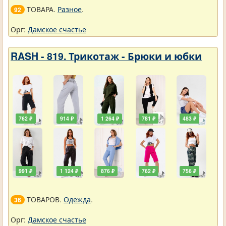
ТОВАРА.
Разное
.
92
Орг:
Дамское счастье
RASH - 819. Трикотаж - Брюки и юбки
762 ₽
914 ₽
1 264 ₽
781 ₽
483 ₽
991 ₽
1 124 ₽
876 ₽
762 ₽
756 ₽
ТОВАРОВ.
Одежда
.
36
Орг:
Дамское счастье