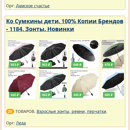
Орг:
Дамское счастье
Ко Сумкины дети. 100% Копии Брендов
- 1184. Зонты. Новинки
953 ₽
953 ₽
699 ₽
978 ₽
445 ₽
953 ₽
445 ₽
660 ₽
ТОВАРОВ.
Взрослые зонты, ремни, перчатки
.
25
Орг:
Леда