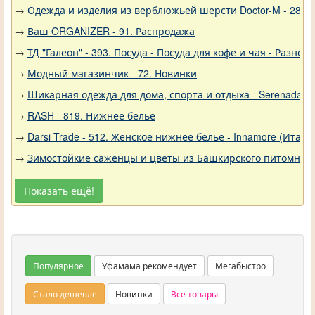
→
Одежда и изделия из верблюжьей шерсти Doctor-M - 288
→
Ваш ORGANIZER - 91. Распродажа
→
ТД "Галеон" - 393. Посуда - Посуда для кофе и чая - Разное
→
Модный магазинчик - 72. Новинки
→
Шикарная одежда для дома, спорта и отдыха - Serenada - 
→
RASH - 819. Нижнее белье
→
Darsi Trade - 512. Женское нижнее белье - Innamore (Итали
→
Зимостойкие саженцы и цветы из Башкирского питомника 
Показать ещё!
Популярное
Уфамама рекомендует
Мегабыстро
Стало дешевле
Новинки
Все товары