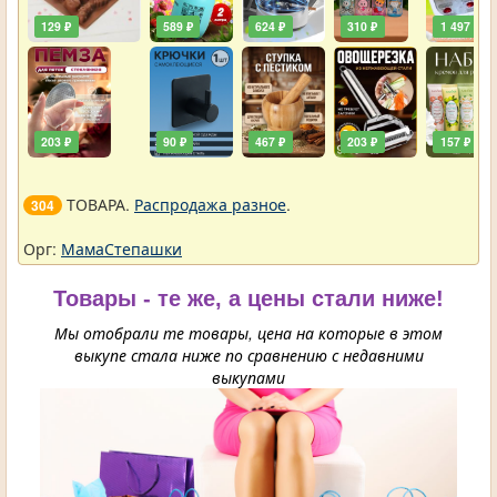
129 ₽
589 ₽
624 ₽
310 ₽
1 497 ₽
203 ₽
90 ₽
467 ₽
203 ₽
157 ₽
ТОВАРА.
Распродажа разное
.
304
Орг:
МамаСтепашки
Товары - те же, а цены стали ниже!
Мы отобрали те товары, цена на которые в этом
выкупе стала ниже по сравнению с недавними
выкупами