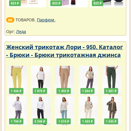
823 ₽
823 ₽
823 ₽
ТОВАРОВ.
Парфюм
.
69
Орг:
Леда
Женский трикотаж Лори - 950. Каталог
- Брюки - Брюки трикотажная джинса
1 456 ₽
1 870 ₽
1 402 ₽
1 264 ₽
1 581 ₽
1 706 ₽
2 246 ₽
1 619 ₽
1 423 ₽
1 245 ₽