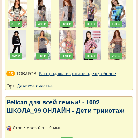
311 ₽
286 ₽
183 ₽
311 ₽
191 ₽
762 ₽
318 ₽
170 ₽
314 ₽
286 ₽
ТОВАРОВ.
Распродажа взрослое одежда белье
.
35
Орг:
Дамское счастье
Pelican для всей семьи! - 1002.
ШКОЛА_99 ОНЛАЙН - Дети трикотаж
школа
Стоп через 6 ч. 12 мин.