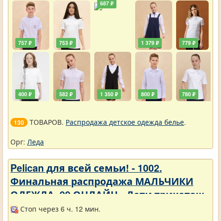
687 ₽
757 ₽
753 ₽
1 379 ₽
779 ₽
400 ₽
582 ₽
1 350 ₽
800 ₽
780 ₽
ТОВАРОВ.
Распродажа детское одежда белье
.
130
Орг:
Леда
Pelican для всей семьи! - 1002.
Финальная распродажа МАЛЬЧИКИ
ОДЕЖДА_99 ОНЛАЙН - Дети трикотаж -
Разное
Стоп через 6 ч. 12 мин.