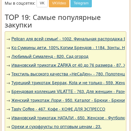
Мы в соцсетях:
VK
VKVideo
Telegram
TOP 19: Самые популярные
закупки
→
Pelican для всей семьи! - 1002. Финальная распродажа
→
Ко Сумкины дети. 100% Копии Брендов - 1184. Зонты. Нов
→
Любимый Сималенд - 820. Сад огород
→
Ивановский трикотаж ZARKA от 40 до 76 размера - 87. Же
→
Текстиль высокого качества «НеСаДен» - 780. Полотенца 
→
Турецкий трикотаж Беррак, Kota и не только - 559. Женщи
→
Брендовая коллекция VILATTE - 763. Для женщин - Разное
→
Женский трикотаж Лори - 950. Каталог - Брюки - Брюки к
→
Tasty Coffee - 467. Кофе - КОФЕ ДЛЯ ЭСПРЕССО
→
Ивановский трикотаж НАТАЛИ - 650. Женское - Футболки, 
→
Орехи и сухофрукты по оптовым ценам - 23.