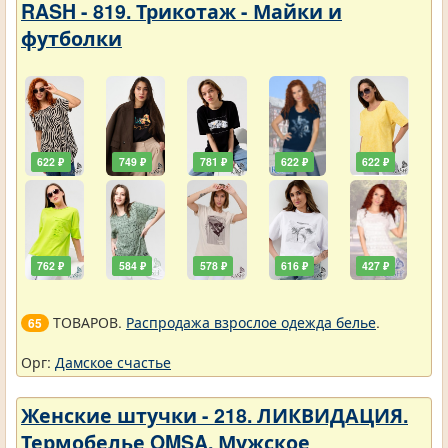
RASH - 819. Трикотаж - Майки и
футболки
622 ₽
749 ₽
781 ₽
622 ₽
622 ₽
762 ₽
584 ₽
578 ₽
616 ₽
427 ₽
ТОВАРОВ.
Распродажа взрослое одежда белье
.
65
Орг:
Дамское счастье
Женские штучки - 218. ЛИКВИДАЦИЯ.
Термобелье OMSA. Мужское