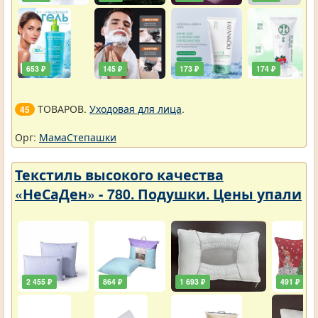
653 ₽
145 ₽
173 ₽
174 ₽
ТОВАРОВ.
Уходовая для лица
.
45
Орг:
МамаСтепашки
Текстиль высокого качества
«НеСаДен» - 780. Подушки. Цены упали
2 455 ₽
864 ₽
1 693 ₽
491 ₽