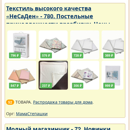
Текстиль высокого качества
«НеСаДен» - 780. Постельные
принадлежности вразбивку. Цены
упали
796 ₽
576 ₽
728 ₽
389 ₽
847 ₽
237 ₽
356 ₽
999 ₽
ТОВАРА.
Распродажа товары для дома
.
52
Орг:
МамаСтепашки
Модный магазинчик - 72. Новинки