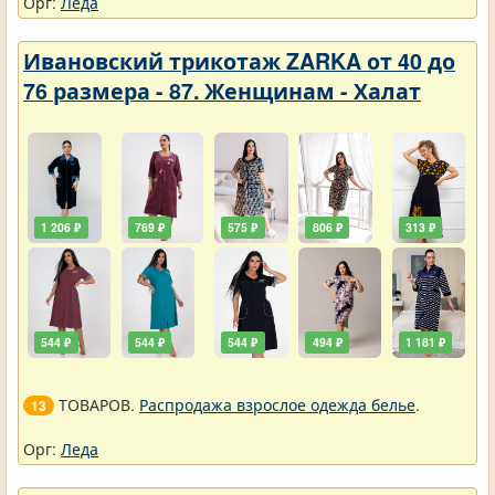
Орг:
Леда
Ивановский трикотаж ZARKA от 40 до
76 размера - 87. Женщинам - Халат
1 206 ₽
769 ₽
575 ₽
806 ₽
313 ₽
544 ₽
544 ₽
544 ₽
494 ₽
1 181 ₽
ТОВАРОВ.
Распродажа взрослое одежда белье
.
13
Орг:
Леда