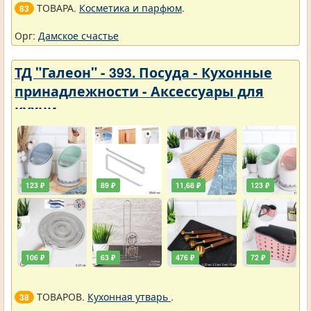
ТОВАРА.
Косметика и парфюм
.
83
Орг:
Дамское счастье
ТД "Галеон" - 393. Посуда - Кухонные
принадлежности - Аксессуары для
кухни
123 ₽
89 ₽
11,68 ₽
123 ₽
106 ₽
63 ₽
476 ₽
72 ₽
ТОВАРОВ.
Кухонная утварь
.
38