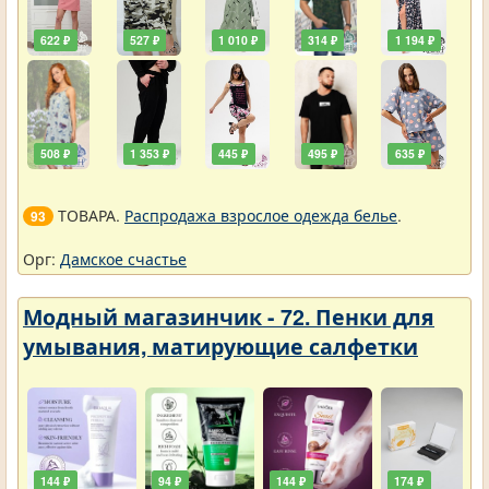
622 ₽
527 ₽
1 010 ₽
314 ₽
1 194 ₽
508 ₽
1 353 ₽
445 ₽
495 ₽
635 ₽
ТОВАРА.
Распродажа взрослое одежда белье
.
93
Орг:
Дамское счастье
Модный магазинчик - 72. Пенки для
умывания, матирующие салфетки
144 ₽
94 ₽
144 ₽
174 ₽