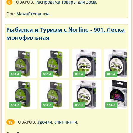
ТОВАРОВ.
Распродажа товары для дома
.
6
Орг:
МамаСтепашки
Рыбалка и Туризм с Norfine - 901. Леска
монофильная
534 ₽
534 ₽
883 ₽
883 ₽
534 ₽
534 ₽
883 ₽
154 ₽
ТОВАРОВ.
Удочки, спиннинги
.
99