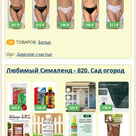
207 ₽
210 ₽
198 ₽
198 ₽
217 ₽
ТОВАРОВ.
Белье
.
30
Орг:
Дамское счастье
Любимый Сималенд - 820. Сад огород
493 ₽
636 ₽
202 ₽
736 ₽