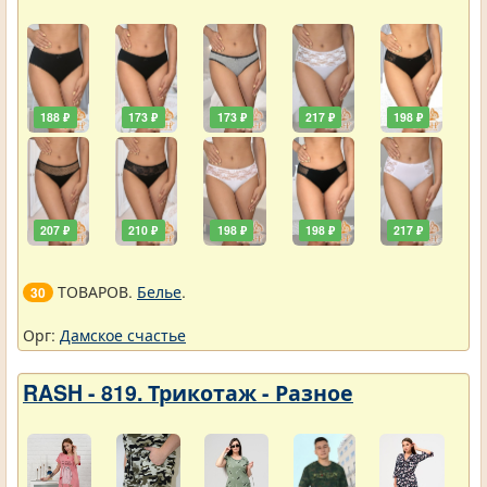
188 ₽
173 ₽
173 ₽
217 ₽
198 ₽
207 ₽
210 ₽
198 ₽
198 ₽
217 ₽
ТОВАРОВ.
Белье
.
30
Орг:
Дамское счастье
RASH - 819. Трикотаж - Разное