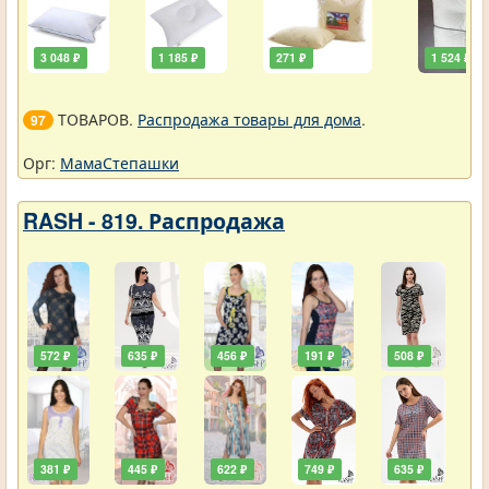
3 048 ₽
1 185 ₽
271 ₽
1 524 ₽
ТОВАРОВ.
Распродажа товары для дома
.
97
Орг:
МамаСтепашки
RASH - 819. Распродажа
572 ₽
635 ₽
456 ₽
191 ₽
508 ₽
381 ₽
445 ₽
622 ₽
749 ₽
635 ₽