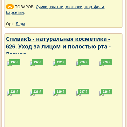
ТОВАРОВ.
Сумки, клатчи, рюкзаки, портфели,
25
барсетки
.
Орг:
Леда
СпивакЪ - натуральная косметика -
626. Уход за лицом и полостью рта -
Разное
192 ₽
192 ₽
192 ₽
226 ₽
278 ₽
226 ₽
226 ₽
329 ₽
287 ₽
226 ₽