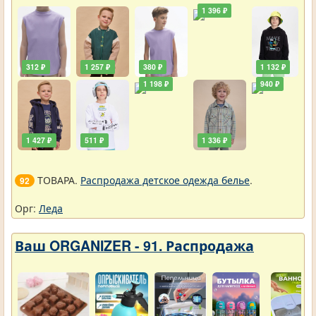
1 396 ₽
312 ₽
1 257 ₽
380 ₽
1 132 ₽
1 198 ₽
940 ₽
1 427 ₽
511 ₽
1 336 ₽
ТОВАРА.
Распродажа детское одежда белье
.
92
Орг:
Леда
Ваш ORGANIZER - 91. Распродажа