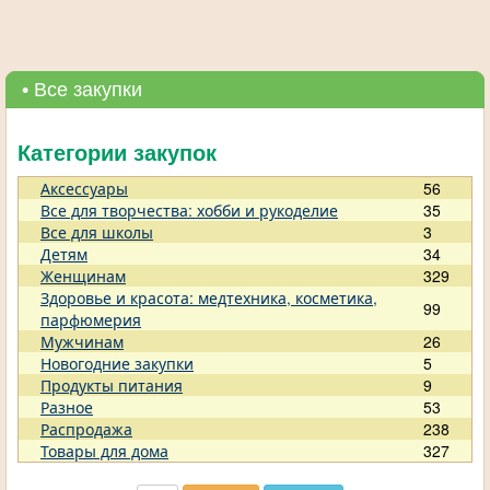
• Все закупки
Категории закупок
Аксессуары
56
Все для творчества: хобби и рукоделие
35
Все для школы
3
Детям
34
Женщинам
329
Здоровье и красота: медтехника, косметика,
99
парфюмерия
Мужчинам
26
Новогодние закупки
5
Продукты питания
9
Разное
53
Распродажа
238
Товары для дома
327