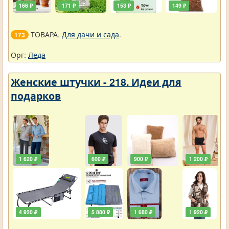
166 ₽
171 ₽
153 ₽
149 ₽
ТОВАРА.
Для дачи и сада
.
173
Орг:
Леда
Женские штучки - 218. Идеи для
подарков
1 620 ₽
600 ₽
900 ₽
1 200 ₽
4 920 ₽
5 880 ₽
1 680 ₽
1 920 ₽