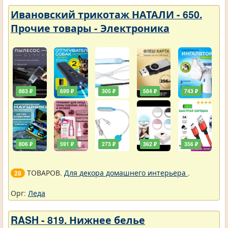
Ивановский трикотаж НАТАЛИ - 650.
Прочие товары - Электроника
883 ₽
699 ₽
305 ₽
584 ₽
743 ₽
806 ₽
591 ₽
273 ₽
362 ₽
356 ₽
ТОВАРОВ.
Для декора домашнего интерьера
.
28
Орг:
Леда
RASH - 819. Нижнее белье