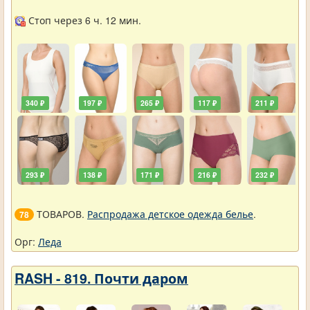
ОНЛАЙН - Женщины белье
Стоп через 6 ч. 12 мин.
340 ₽
197 ₽
265 ₽
117 ₽
211 ₽
293 ₽
138 ₽
171 ₽
216 ₽
232 ₽
ТОВАРОВ.
Распродажа детское одежда белье
.
78
Орг:
Леда
RASH - 819. Почти даром