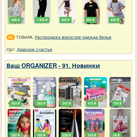
508 ₽
1 353 ₽
445 ₽
495 ₽
635 ₽
ТОВАРА.
Распродажа взрослое одежда белье
.
93
Орг:
Дамское счастье
Ваш ORGANIZER - 91. Новинки
503 ₽
292 ₽
347 ₽
413 ₽
176 ₽
292 ₽
185 ₽
329 ₽
310 ₽
50 ₽