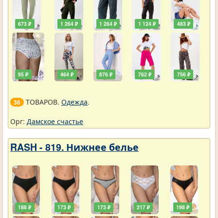
673 ₽
1 264 ₽
1 264 ₽
1 124 ₽
483 ₽
95 ₽
464 ₽
876 ₽
762 ₽
756 ₽
ТОВАРОВ.
Одежда
.
36
Орг:
Дамское счастье
RASH - 819. Нижнее белье
188 ₽
173 ₽
173 ₽
217 ₽
198 ₽