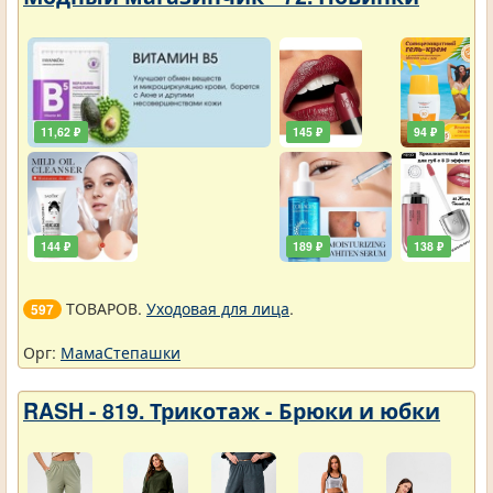
11,62 ₽
145 ₽
94 ₽
144 ₽
189 ₽
138 ₽
ТОВАРОВ.
Уходовая для лица
.
597
Орг:
МамаСтепашки
RASH - 819. Трикотаж - Брюки и юбки