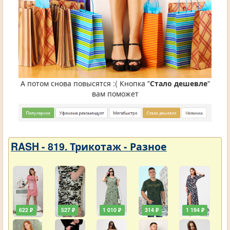
А потом снова повысятся :( Кнопка "
Стало дешевле
"
вам поможет
RASH - 819. Трикотаж - Разное
622 ₽
527 ₽
1 010 ₽
314 ₽
1 194 ₽