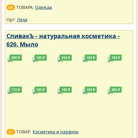
ТОВАРА.
Одежда
.
64
Орг:
Леда
СпивакЪ - натуральная косметика -
626. Мыло
200 ₽
182 ₽
234 ₽
192 ₽
192 ₽
172 ₽
192 ₽
182 ₽
192 ₽
305 ₽
ТОВАР.
Косметика и парфюм
.
31