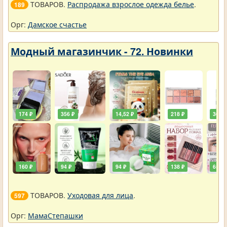
ТОВАРОВ.
Распродажа взрослое одежда белье
.
189
Орг:
Дамское счастье
Модный магазинчик - 72. Новинки
174 ₽
356 ₽
14,52 ₽
218 ₽
36,30
160 ₽
94 ₽
94 ₽
138 ₽
65 ₽
ТОВАРОВ.
Уходовая для лица
.
597
Орг:
МамаСтепашки