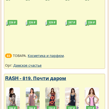
226 ₽
226 ₽
329 ₽
287 ₽
226 ₽
ТОВАРА.
Косметика и парфюм
.
83
Орг:
Дамское счастье
RASH - 819. Почти даром
286 ₽
286 ₽
250 ₽
237 ₽
127 ₽