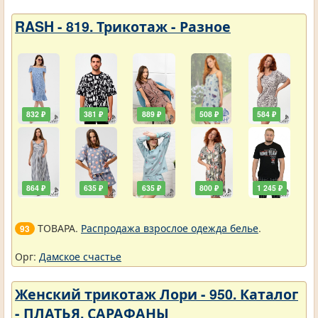
RASH - 819. Трикотаж - Разное
832 ₽
381 ₽
889 ₽
508 ₽
584 ₽
864 ₽
635 ₽
635 ₽
800 ₽
1 245 ₽
ТОВАРА.
Распродажа взрослое одежда белье
.
93
Орг:
Дамское счастье
Женский трикотаж Лори - 950. Каталог
- ПЛАТЬЯ, САРАФАНЫ