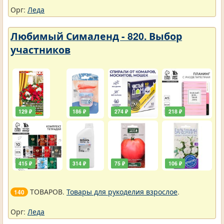
Орг:
Леда
Любимый Сималенд - 820. Выбор
участников
129 ₽
186 ₽
274 ₽
218 ₽
415 ₽
314 ₽
75 ₽
106 ₽
ТОВАРОВ.
Товары для рукоделия взрослое
.
140
Орг:
Леда