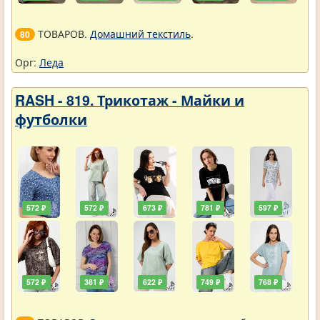
ТОВАРОВ.
Домашний текстиль
.
80
Орг:
Леда
RASH - 819. Трикотаж - Майки и
футболки
572 ₽
572 ₽
673 ₽
781 ₽
597 ₽
572 ₽
381 ₽
622 ₽
749 ₽
768 ₽