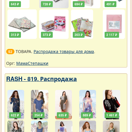
643 ₽
728 ₽
694 ₽
491 ₽
313 ₽
373 ₽
203 ₽
2 117 ₽
ТОВАРА.
Распродажа товары для дома
.
52
Орг:
МамаСтепашки
RASH - 819. Распродажа
622 ₽
254 ₽
635 ₽
889 ₽
1 461 ₽