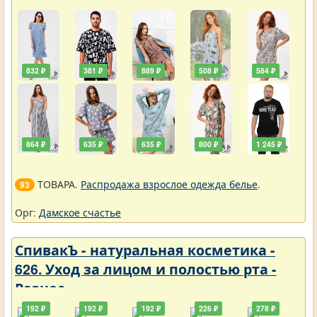
832 ₽
381 ₽
889 ₽
508 ₽
584 ₽
864 ₽
635 ₽
635 ₽
800 ₽
1 245 ₽
ТОВАРА.
Распродажа взрослое одежда белье
.
93
Орг:
Дамское счастье
СпивакЪ - натуральная косметика -
626. Уход за лицом и полостью рта -
Разное
192 ₽
192 ₽
192 ₽
226 ₽
278 ₽