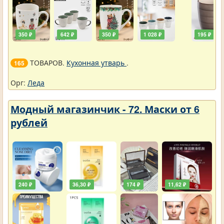
350 ₽
642 ₽
350 ₽
1 028 ₽
195 ₽
ТОВАРОВ.
Кухонная утварь
.
165
Орг:
Леда
Модный магазинчик - 72. Маски от 6
рублей
240 ₽
36,30 ₽
174 ₽
11,62 ₽