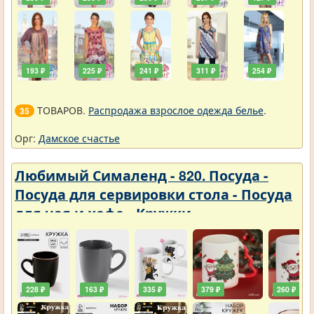
193 ₽
225 ₽
241 ₽
311 ₽
254 ₽
ТОВАРОВ.
Распродажа взрослое одежда белье
.
35
Орг:
Дамское счастье
Любимый Сималенд - 820. Посуда -
Посуда для сервировки стола - Посуда
для чая и кофе - Кружки
228 ₽
163 ₽
335 ₽
379 ₽
260 ₽