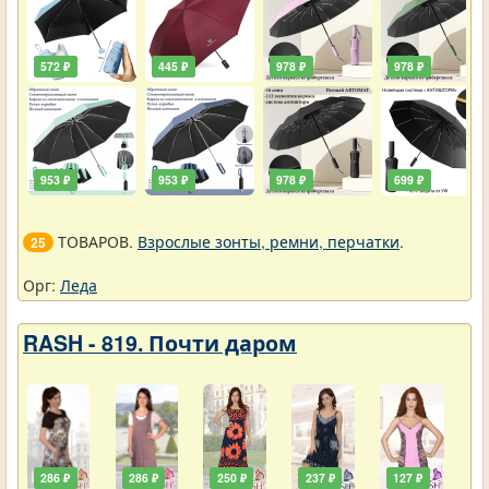
572 ₽
445 ₽
978 ₽
978 ₽
953 ₽
953 ₽
978 ₽
699 ₽
ТОВАРОВ.
Взрослые зонты, ремни, перчатки
.
25
Орг:
Леда
RASH - 819. Почти даром
286 ₽
286 ₽
250 ₽
237 ₽
127 ₽