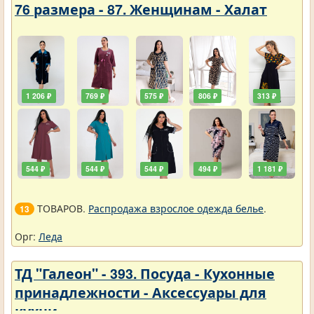
76 размера - 87. Женщинам - Халат
1 206 ₽
769 ₽
575 ₽
806 ₽
313 ₽
544 ₽
544 ₽
544 ₽
494 ₽
1 181 ₽
ТОВАРОВ.
Распродажа взрослое одежда белье
.
13
Орг:
Леда
ТД "Галеон" - 393. Посуда - Кухонные
принадлежности - Аксессуары для
кухни