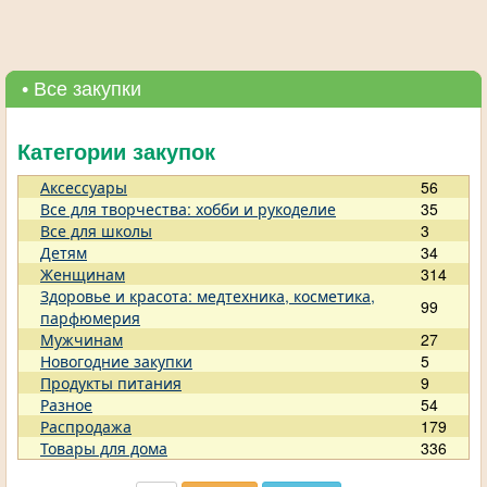
• Все закупки
Категории закупок
Аксессуары
56
Все для творчества: хобби и рукоделие
35
Все для школы
3
Детям
34
Женщинам
314
Здоровье и красота: медтехника, косметика,
99
парфюмерия
Мужчинам
27
Новогодние закупки
5
Продукты питания
9
Разное
54
Распродажа
179
Товары для дома
336