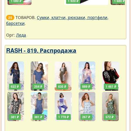
1 080 ₽
1 920 ₽
1 680 ₽
ТОВАРОВ.
Сумки, клатчи, рюкзаки, портфели,
25
барсетки
.
Орг:
Леда
RASH - 819. Распродажа
622 ₽
254 ₽
635 ₽
889 ₽
1 461 ₽
381 ₽
381 ₽
1 778 ₽
267 ₽
572 ₽