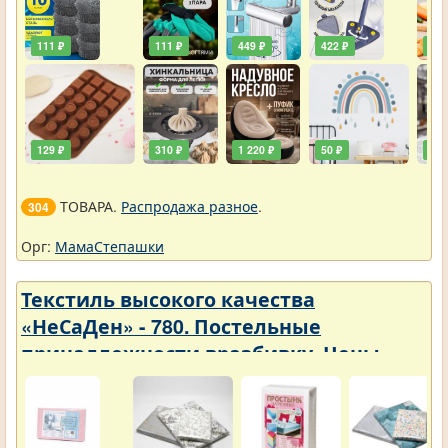
111 ₽
111 ₽
449 ₽
422 ₽
240
129 ₽
310 ₽
1 220 ₽
50 ₽
748
ТОВАРА.
Распродажа разное
.
304
Орг:
МамаСтепашки
Текстиль высокого качества
«НеСаДен» - 780. Постельные
принадлежности вразбивку. Цены
упали