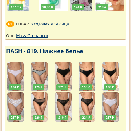
10,17 ₽
36,30 ₽
174 ₽
218 ₽
ТОВАР.
Уходовая для лица
.
61
Орг:
МамаСтепашки
RASH - 819. Нижнее белье
196 ₽
173 ₽
221 ₽
198 ₽
198 ₽
217 ₽
220 ₽
210 ₽
224 ₽
217 ₽