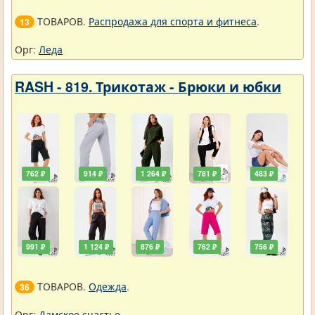
ТОВАРОВ.
Распродажа для спорта и фитнеса
.
13
Орг:
Леда
RASH - 819. Трикотаж - Брюки и юбки
762 ₽
914 ₽
1 264 ₽
781 ₽
483 ₽
991 ₽
1 124 ₽
876 ₽
762 ₽
756 ₽
ТОВАРОВ.
Одежда
.
36
Орг:
Дамское счастье