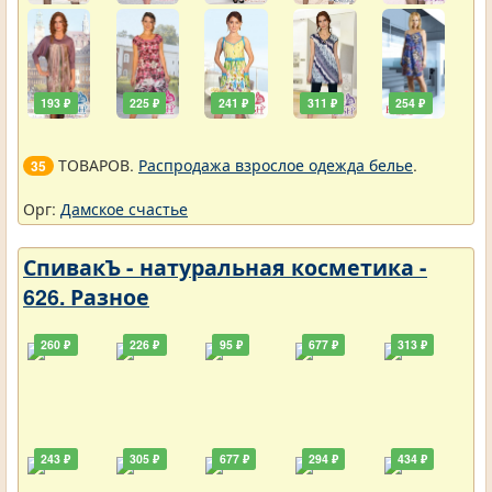
193 ₽
225 ₽
241 ₽
311 ₽
254 ₽
ТОВАРОВ.
Распродажа взрослое одежда белье
.
35
Орг:
Дамское счастье
СпивакЪ - натуральная косметика -
626. Разное
260 ₽
226 ₽
95 ₽
677 ₽
313 ₽
243 ₽
305 ₽
677 ₽
294 ₽
434 ₽