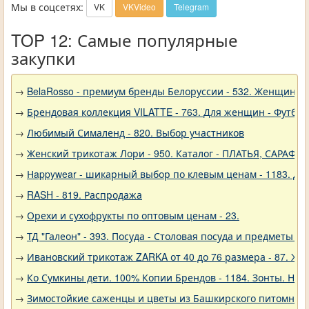
Мы в соцсетях:
VK
VKVideo
Telegram
TOP 12: Самые популярные
закупки
→
BelaRosso - премиум бренды Белоруссии - 532. Женщина
→
Брендовая коллекция VILATTE - 763. Для женщин - Футбол
→
Любимый Сималенд - 820. Выбор участников
→
Женский трикотаж Лори - 950. Каталог - ПЛАТЬЯ, САРАФА
→
Нappywear - шикарный выбор по клевым ценам - 1183. Дев
→
RASH - 819. Распродажа
→
Орехи и сухофрукты по оптовым ценам - 23.
→
ТД "Галеон" - 393. Посуда - Столовая посуда и предметы с
→
Ивановский трикотаж ZARKA от 40 до 76 размера - 87. Же
→
Ко Сумкины дети. 100% Копии Брендов - 1184. Зонты. Нов
→
Зимостойкие саженцы и цветы из Башкирского питомника 