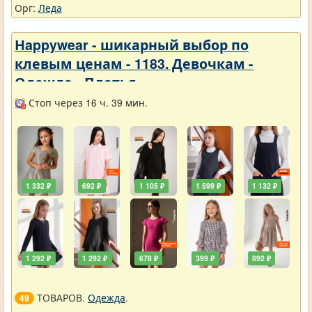
Орг:
Леда
Нappywear - шикарный выбор по
клевым ценам - 1183. Девочкам -
Одежда - Платья
Стоп через 16 ч. 39 мин.
1 332 ₽
692 ₽
1 105 ₽
1 599 ₽
1 132 ₽
1 292 ₽
1 292 ₽
678 ₽
399 ₽
892 ₽
ТОВАРОВ.
Одежда
.
49