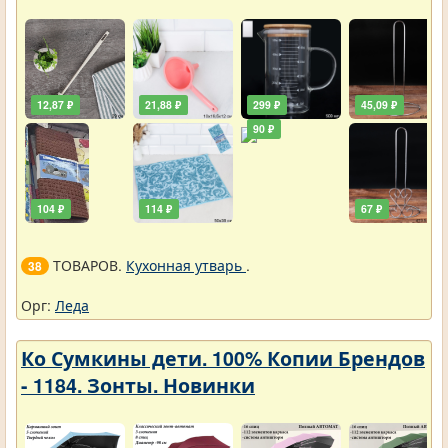
12,87 ₽
21,88 ₽
299 ₽
45,09 ₽
90 ₽
104 ₽
114 ₽
67 ₽
ТОВАРОВ.
Кухонная утварь
.
38
Орг:
Леда
Ко Сумкины дети. 100% Копии Брендов
- 1184. Зонты. Новинки