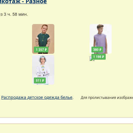
икотаж - Разное
 3 ч. 58 мин.
1 257 ₽
380 ₽
1 198 ₽
511 ₽
.
Распродажа детское одежда белье
.
Для пролистывания изобра