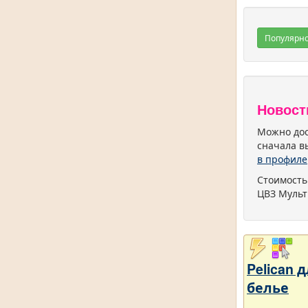
Популярн
Новост
Можно дос
сначала в
в профиле
Стоимость
ЦВЗ Мульт
Pelican
белье