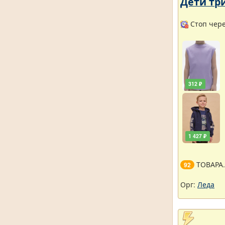
Дети тр
Стоп через
312 ₽
1 427 ₽
ТОВАРА
92
Орг:
Леда