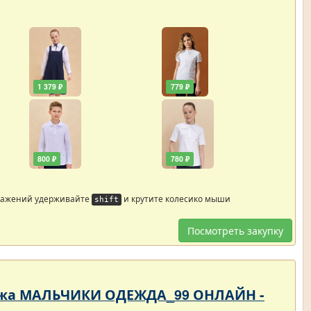
1 379 ₽
779 ₽
800 ₽
780 ₽
ражений удерживайте
и крутите колесико мыши
shift
Посмотреть закупку
родажа МАЛЬЧИКИ ОДЕЖДА_99 ОНЛАЙН -