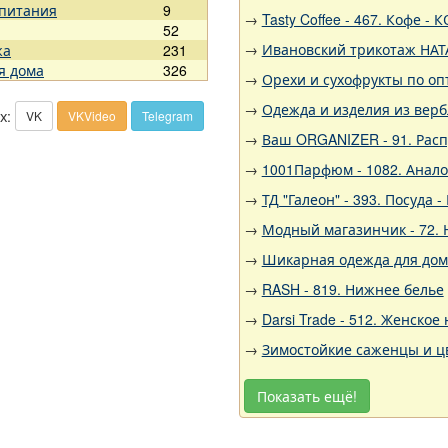
 питания
9
→
Tasty Coffee - 467. Кофе 
52
→
Ивановский трикотаж НАТА
жа
231
я дома
326
→
Орехи и сухофрукты по оп
→
Одежда и изделия из вер
х:
VK
VKVideo
Telegram
→
Ваш ORGANIZER - 91. Рас
→
1001Парфюм - 1082. Анало
→
ТД "Галеон" - 393. Посуда -
→
Модный магазинчик - 72.
→
Шикарная одежда для дома,
→
RASH - 819. Нижнее белье
→
Darsi Trade - 512. Женское
→
Зимостойкие саженцы и цв
Показать ещё!