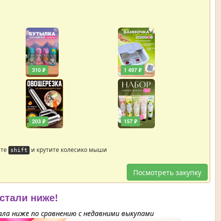
310 ₽
1 497 ₽
203 ₽
157 ₽
йте
и крутите колесико мыши
shift
Посмотреть закупку
 стали ниже!
ла ниже по сравнению с недавними выкупами