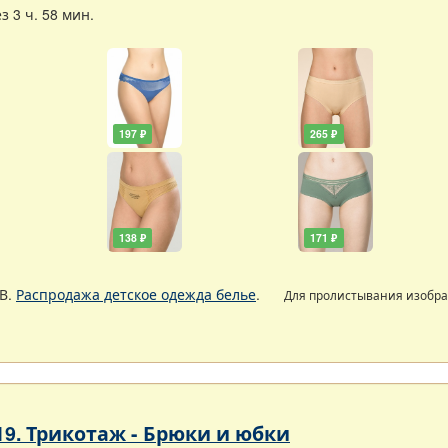
 3 ч. 58 мин.
197 ₽
265 ₽
138 ₽
171 ₽
В.
Распродажа детское одежда белье
.
Для пролистывания изобр
19. Трикотаж - Брюки и юбки