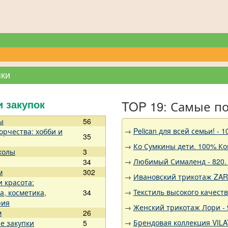
пки
TOP 19: Самые п
и закупок
ы
56
→
Pelican для всей семьи!
орчества: хобби и
35
→
Ко Сумкины дети. 100% Ко
колы
3
→
Любимый Сималенд - 820. 
34
м
302
→
Ивановский трикотаж ZARK
и красота:
→
Текстиль высокого качест
а, косметика,
34
рия
→
Женский трикотаж Лори - 9
м
26
→
Брендовая коллекция VILA
е закупки
5