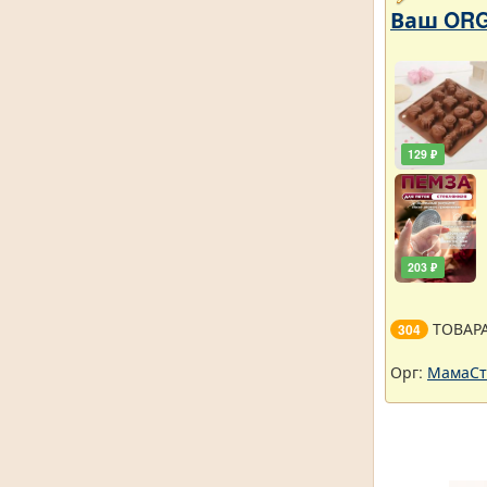
Ваш ORG
129 ₽
203 ₽
ТОВАР
304
Орг:
МамаСт