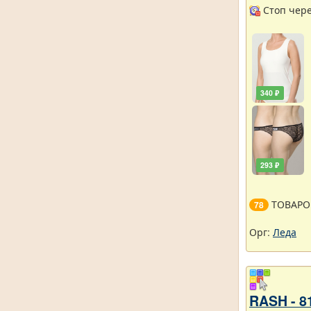
Стоп через
340 ₽
293 ₽
ТОВАРО
78
Орг:
Леда
RASH - 8