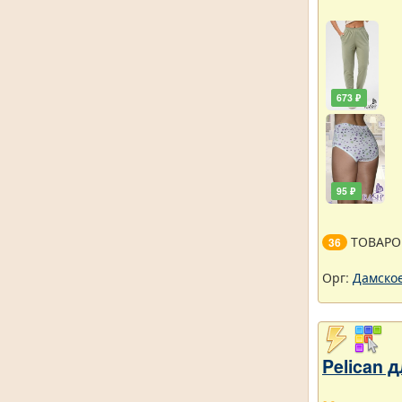
673 ₽
95 ₽
ТОВАРО
36
Орг:
Дамское
Pelican