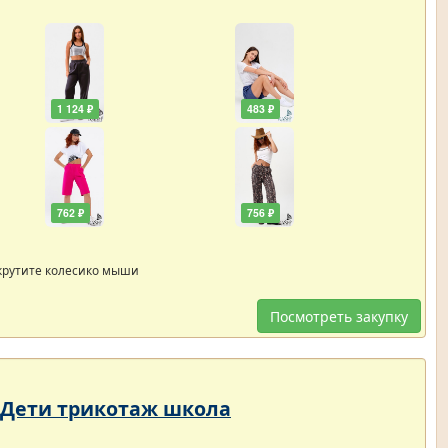
1 124 ₽
483 ₽
762 ₽
756 ₽
крутите колесико мыши
Посмотреть закупку
- Дети трикотаж школа