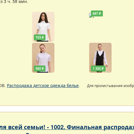
 3 ч. 58 мин.
687 ₽
753 ₽
582 ₽
1 350 ₽
ОВ.
Распродажа детское одежда белье
.
Для пролистывания изоб
 для всей семьи! - 1002. Финальная расп