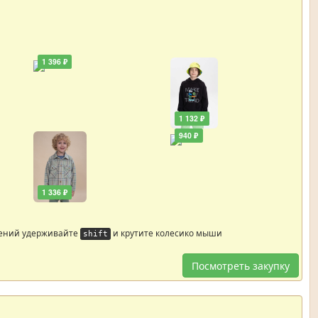
1 396 ₽
1 132 ₽
940 ₽
1 336 ₽
жений удерживайте
и крутите колесико мыши
shift
Посмотреть закупку