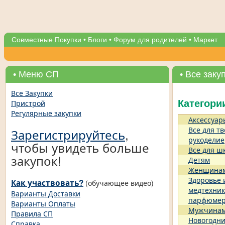
Совместные Покупки
•
Блоги
•
Форум для родителей
•
Маркет
• Меню СП
• Все заку
Все Закупки
Пристрой
Категори
Регулярные закупки
Аксессуар
Все для тв
Зарегистрируйтесь
,
рукоделие
чтобы увидеть больше
Все для ш
закупок!
Детям
Женщина
Здоровье 
Как участвовать?
(обучающее видео)
медтехник
Варианты Доставки
парфюме
Варианты Оплаты
Мужчина
Правила СП
Новогодни
Справка