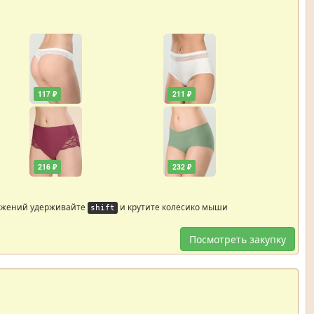
117 ₽
211 ₽
216 ₽
232 ₽
ажений удерживайте
и крутите колесико мыши
shift
Посмотреть закупку