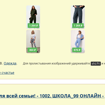
1 264 ₽
1 264 ₽
464 ₽
876 ₽
В.
Одежда
.
Для пролистывания изображений удерживайте
и 
shift
 счастье
 для всей семьи! - 1002. ШКОЛА_99 ОНЛАЙН 