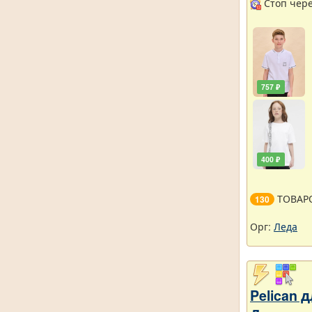
Стоп через
757 ₽
400 ₽
ТОВАР
130
Орг:
Леда
Pelican