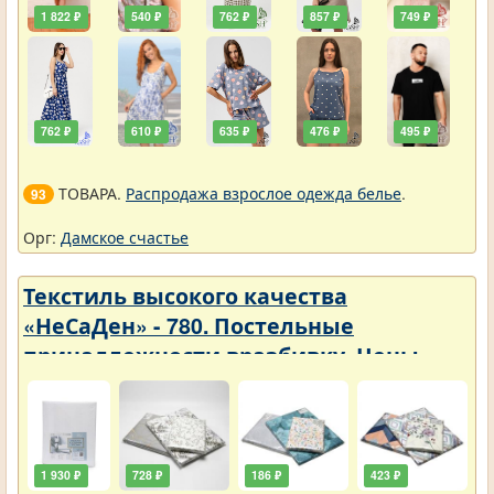
1 822 ₽
540 ₽
762 ₽
857 ₽
749 ₽
762 ₽
610 ₽
635 ₽
476 ₽
495 ₽
ТОВАРА.
Распродажа взрослое одежда белье
.
93
Орг:
Дамское счастье
Текстиль высокого качества
«НеСаДен» - 780. Постельные
принадлежности вразбивку. Цены
упали
1 930 ₽
728 ₽
186 ₽
423 ₽