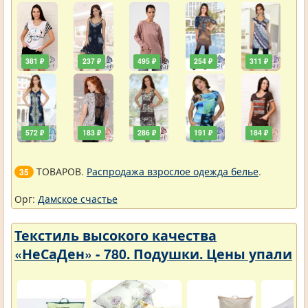
381 ₽
237 ₽
495 ₽
254 ₽
311 ₽
572 ₽
183 ₽
286 ₽
191 ₽
184 ₽
ТОВАРОВ.
Распродажа взрослое одежда белье
.
35
Орг:
Дамское счастье
Текстиль высокого качества
«НеСаДен» - 780. Подушки. Цены упали