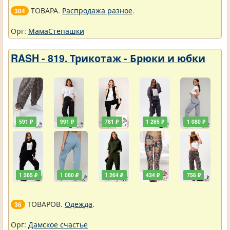
ТОВАРА.
Распродажа разное
.
304
Орг:
МамаСтепашки
RASH - 819. Трикотаж - Брюки и юбки
591 ₽
991 ₽
781 ₽
1 265 ₽
1 080 ₽
1 265 ₽
1 080 ₽
1 264 ₽
434 ₽
756 ₽
ТОВАРОВ.
Одежда
.
36
Орг:
Дамское счастье