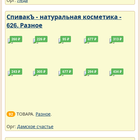
Орг:
Леда
СпивакЪ - натуральная косметика -
626. Разное
260 ₽
226 ₽
95 ₽
677 ₽
313 ₽
243 ₽
305 ₽
677 ₽
294 ₽
434 ₽
ТОВАРА.
Разное
.
92
Орг:
Дамское счастье