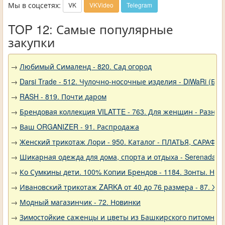
Мы в соцсетях:
VK
VKVideo
Telegram
TOP 12: Самые популярные
закупки
→
Любимый Сималенд - 820. Сад огород
→
Darsi Trade - 512. Чулочно-носочные изделия - DiWaRi (Бел
→
RASH - 819. Почти даром
→
Брендовая коллекция VILATTE - 763. Для женщин - Разное
→
Ваш ORGANIZER - 91. Распродажа
→
Женский трикотаж Лори - 950. Каталог - ПЛАТЬЯ, САРАФА
→
Шикарная одежда для дома, спорта и отдыха - Serenada - 
→
Ко Сумкины дети. 100% Копии Брендов - 1184. Зонты. Нов
→
Ивановский трикотаж ZARKA от 40 до 76 размера - 87. Ж
→
Модный магазинчик - 72. Новинки
→
Зимостойкие саженцы и цветы из Башкирского питомника 