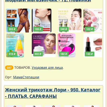
203 ₽
189 ₽
240 ₽
102 ₽
319 ₽
202 ₽
182 ₽
145 ₽
ТОВАРОВ.
Уходовая для лица
.
597
Орг:
МамаСтепашки
Женский трикотаж Лори - 950. Каталог
- ПЛАТЬЯ, САРАФАНЫ