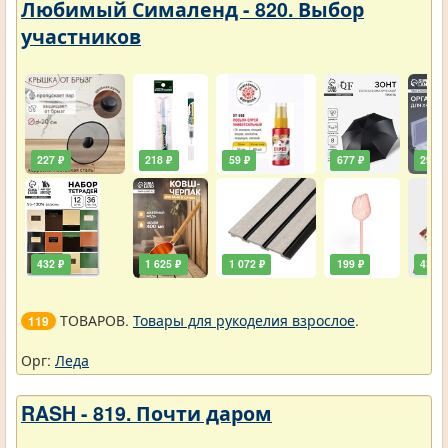
Любимый Сималенд - 820. Выбор
участников
227 ₽
218 ₽
59 ₽
677 ₽
290 ₽
432 ₽
1 625 ₽
1 072 ₽
199 ₽
432 ₽
ТОВАРОВ.
Товары для рукоделия взрослое
.
119
Орг:
Леда
RASH - 819. Почти даром