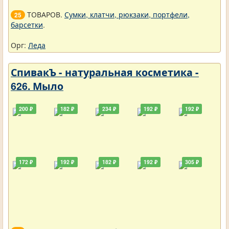
ТОВАРОВ.
Сумки, клатчи, рюкзаки, портфели,
25
барсетки
.
Орг:
Леда
СпивакЪ - натуральная косметика -
626. Мыло
200 ₽
182 ₽
234 ₽
192 ₽
192 ₽
172 ₽
192 ₽
182 ₽
192 ₽
305 ₽