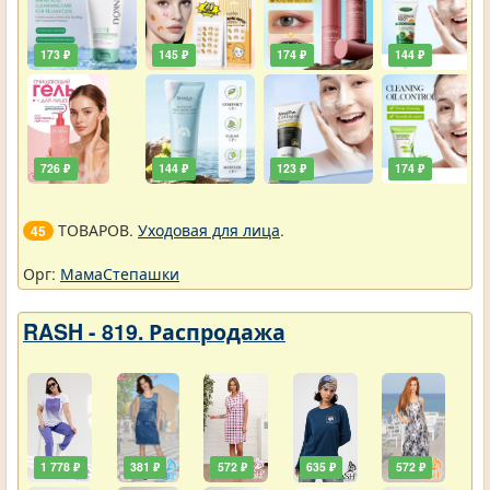
173 ₽
145 ₽
174 ₽
144 ₽
726 ₽
144 ₽
123 ₽
174 ₽
ТОВАРОВ.
Уходовая для лица
.
45
Орг:
МамаСтепашки
RASH - 819. Распродажа
1 778 ₽
381 ₽
572 ₽
635 ₽
572 ₽