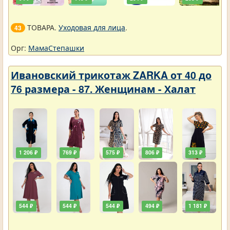
ТОВАРА.
Уходовая для лица
.
43
Орг:
МамаСтепашки
Ивановский трикотаж ZARKA от 40 до
76 размера - 87. Женщинам - Халат
1 206 ₽
769 ₽
575 ₽
806 ₽
313 ₽
544 ₽
544 ₽
544 ₽
494 ₽
1 181 ₽