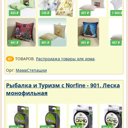
423 ₽
135 ₽
457 ₽
1 304 ₽
491 ₽
491 ₽
491 ₽
457 ₽
ТОВАРОВ.
Распродажа товары для дома
.
97
Орг:
МамаСтепашки
Рыбалка и Туризм с Norfine - 901. Леска
монофильная