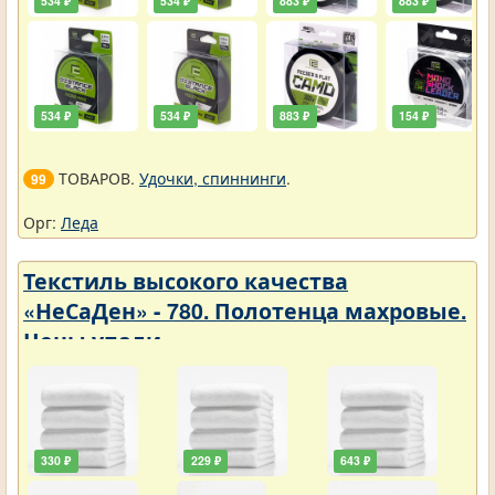
534 ₽
534 ₽
883 ₽
883 ₽
534 ₽
534 ₽
883 ₽
154 ₽
ТОВАРОВ.
Удочки, спиннинги
.
99
Орг:
Леда
Текстиль высокого качества
«НеСаДен» - 780. Полотенца махровые.
Цены упали
330 ₽
229 ₽
643 ₽