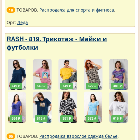
ТОВАРОВ.
Распродажа для спорта и фитнеса
.
18
Орг:
Леда
RASH - 819. Трикотаж - Майки и
футболки
749 ₽
540 ₽
749 ₽
622 ₽
381 ₽
584 ₽
813 ₽
381 ₽
572 ₽
616 ₽
ТОВАРОВ.
Распродажа взрослое одежда белье
.
65