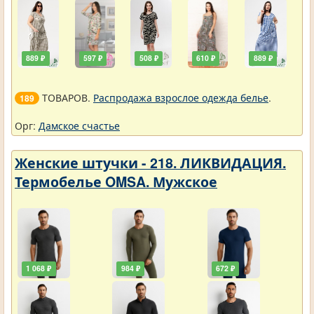
889 ₽
597 ₽
508 ₽
610 ₽
889 ₽
ТОВАРОВ.
Распродажа взрослое одежда белье
.
189
Орг:
Дамское счастье
Женские штучки - 218. ЛИКВИДАЦИЯ.
Термобелье OMSA. Мужское
1 068 ₽
984 ₽
672 ₽