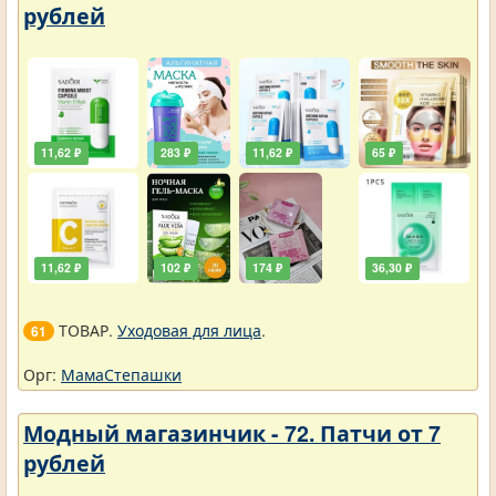
рублей
11,62 ₽
283 ₽
11,62 ₽
65 ₽
11,62 ₽
102 ₽
174 ₽
36,30 ₽
ТОВАР.
Уходовая для лица
.
61
Орг:
МамаСтепашки
Модный магазинчик - 72. Патчи от 7
рублей