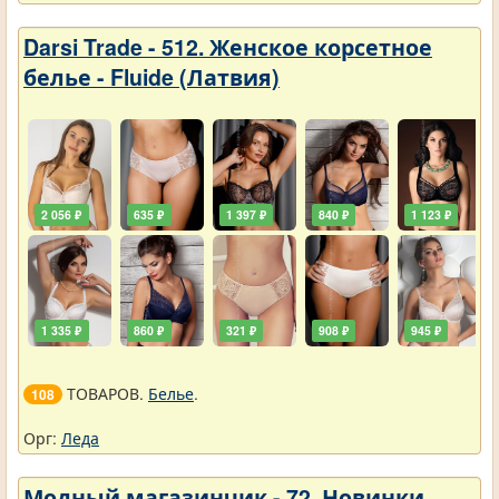
Darsi Trade - 512. Женское корсетное
белье - Fluide (Латвия)
2 056 ₽
635 ₽
1 397 ₽
840 ₽
1 123 ₽
1 335 ₽
860 ₽
321 ₽
908 ₽
945 ₽
ТОВАРОВ.
Белье
.
108
Орг:
Леда
Модный магазинчик - 72. Новинки