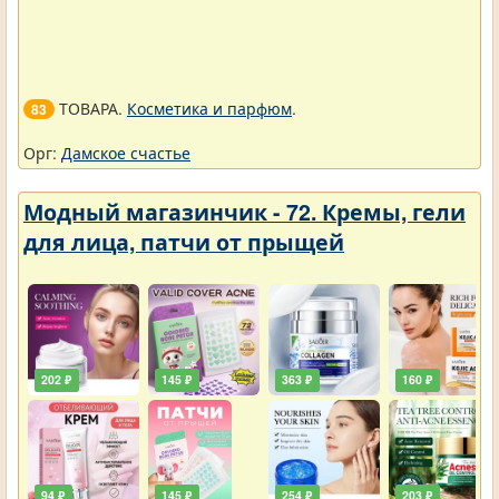
ТОВАРА.
Косметика и парфюм
.
83
Орг:
Дамское счастье
Модный магазинчик - 72. Кремы, гели
для лица, патчи от прыщей
202 ₽
145 ₽
363 ₽
160 ₽
94 ₽
145 ₽
254 ₽
203 ₽