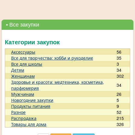
• Все закупки
Категории закупок
Аксессуары
56
Все для творчества: хобби и рукоделие
35
Все для школы
3
Детям
34
Женщинам
302
Здоровье и красота: медтехника, косметика,
34
парфюмерия
Мужчинам
26
Новогодние закупки
5
Продукты питания
9
Разное
52
Распродажа
215
Товары для дома
326