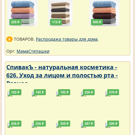
229 ₽
112 ₽
500 ₽
ТОВАРОВ.
Распродажа товары для дома
.
6
Орг:
МамаСтепашки
СпивакЪ - натуральная косметика -
626. Уход за лицом и полостью рта -
Разное
192 ₽
192 ₽
192 ₽
226 ₽
278 ₽
226 ₽
226 ₽
329 ₽
287 ₽
226 ₽