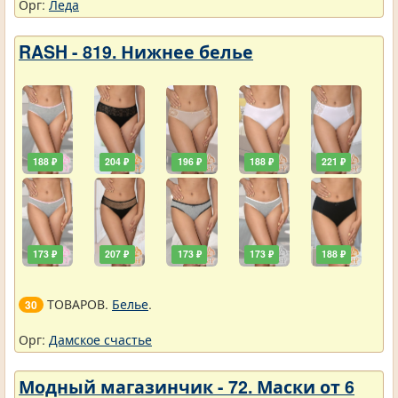
Орг:
Леда
RASH - 819. Нижнее белье
188 ₽
204 ₽
196 ₽
188 ₽
221 ₽
173 ₽
207 ₽
173 ₽
173 ₽
188 ₽
ТОВАРОВ.
Белье
.
30
Орг:
Дамское счастье
Модный магазинчик - 72. Маски от 6