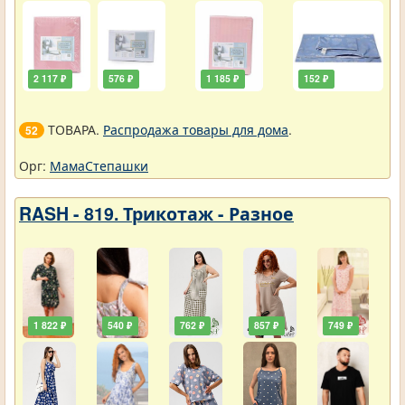
2 117 ₽
576 ₽
1 185 ₽
152 ₽
ТОВАРА.
Распродажа товары для дома
.
52
Орг:
МамаСтепашки
RASH - 819. Трикотаж - Разное
1 822 ₽
540 ₽
762 ₽
857 ₽
749 ₽