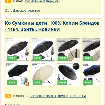
ТОВАР.
Косметика и парфюм
.
31
Орг:
Дамское счастье
Ко Сумкины дети. 100% Копии Брендов
- 1184. Зонты. Новинки
953 ₽
953 ₽
978 ₽
978 ₽
572 ₽
445 ₽
699 ₽
546 ₽
ТОВАРОВ.
Взрослые зонты, ремни, перчатки
.
25