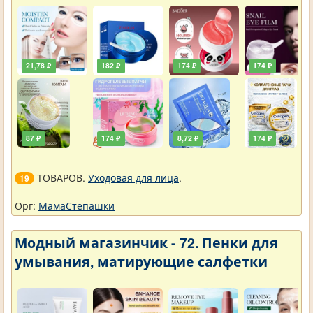
21,78 ₽
182 ₽
174 ₽
174 ₽
87 ₽
174 ₽
8,72 ₽
174 ₽
ТОВАРОВ.
Уходовая для лица
.
19
Орг:
МамаСтепашки
Модный магазинчик - 72. Пенки для
умывания, матирующие салфетки