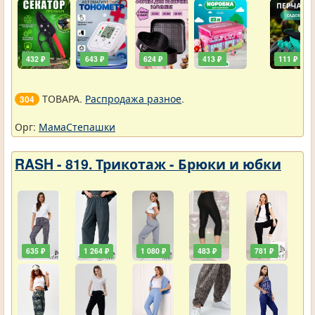
432 ₽
643 ₽
624 ₽
413 ₽
111 ₽
ТОВАРА.
Распродажа разное
.
304
Орг:
МамаСтепашки
RASH - 819. Трикотаж - Брюки и юбки
635 ₽
1 264 ₽
1 080 ₽
483 ₽
781 ₽