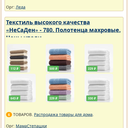
Орг:
Леда
Текстиль высокого качества
«НеСаДен» - 780. Полотенца махровые.
Цены упали
112 ₽
500 ₽
229 ₽
643 ₽
229 ₽
330 ₽
ТОВАРОВ.
Распродажа товары для дома
.
6
Орг:
МамаСтепашки