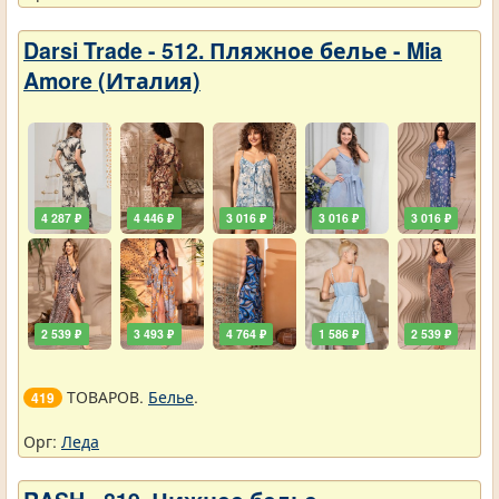
Darsi Trade - 512. Пляжное белье - Mia
Amore (Италия)
4 287 ₽
4 446 ₽
3 016 ₽
3 016 ₽
3 016 ₽
2 539 ₽
3 493 ₽
4 764 ₽
1 586 ₽
2 539 ₽
ТОВАРОВ.
Белье
.
419
Орг:
Леда