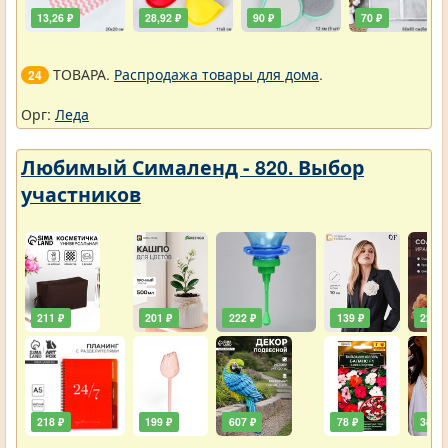
13,26 ₽
28,92 ₽
90 ₽
70 ₽
ТОВАРА.
Распродажа товары для дома
.
24
Орг:
Леда
Любимый Сималенд - 820. Выбор
участников
211 ₽
201 ₽
222 ₽
139 ₽
222 ₽
218 ₽
199 ₽
607 ₽
78 ₽
385 ₽