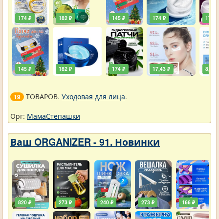
174 ₽
182 ₽
145 ₽
174 ₽
174 ₽
145 ₽
182 ₽
174 ₽
17,43 ₽
8,72 
ТОВАРОВ.
Уходовая для лица
.
19
Орг:
МамаСтепашки
Ваш ORGANIZER - 91. Новинки
820 ₽
273 ₽
240 ₽
273 ₽
166 ₽