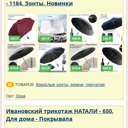
- 1184. Зонты. Новинки
445 ₽
457 ₽
699 ₽
546 ₽
978 ₽
953 ₽
978 ₽
699 ₽
ТОВАРОВ.
Взрослые зонты, ремни, перчатки
.
25
Орг:
Леда
Ивановский трикотаж НАТАЛИ - 650.
Для дома - Покрывала