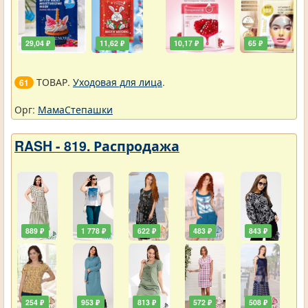
29,04 ₽
11,62 ₽
10,17 ₽
65 ₽
ТОВАР.
Уходовая для лица
.
61
Орг:
МамаСтепашки
RASH - 819. Распродажа
889 ₽
1 778 ₽
622 ₽
483 ₽
843 ₽
254 ₽
953 ₽
813 ₽
572 ₽
508 ₽