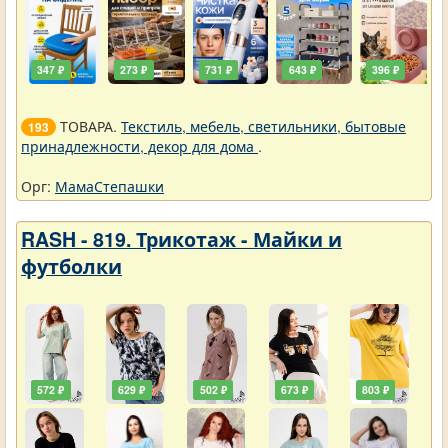
347 ₽
273 ₽
731 ₽
643 ₽
396 ₽
ТОВАРА.
Текстиль, мебель, светильники, бытовые
193
принадлежности, декор для дома
.
Орг:
МамаСтепашки
RASH - 819. Трикотаж - Майки и
футболки
572 ₽
629 ₽
502 ₽
673 ₽
803 ₽