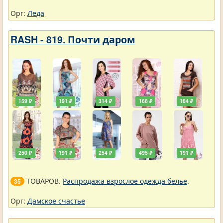
Орг:
Леда
RASH - 819. Почти даром
159 ₽
191 ₽
314 ₽
168 ₽
184 ₽
250 ₽
191 ₽
254 ₽
495 ₽
191 ₽
ТОВАРОВ.
Распродажа взрослое одежда белье
.
35
Орг:
Дамское счастье