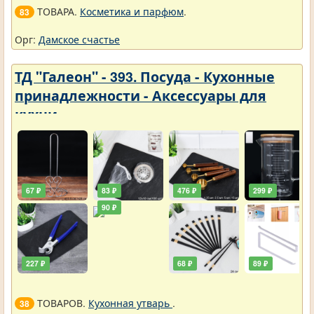
ТОВАРА.
Косметика и парфюм
.
83
Орг:
Дамское счастье
ТД "Галеон" - 393. Посуда - Кухонные
принадлежности - Аксессуары для
кухни
67 ₽
83 ₽
476 ₽
299 ₽
90 ₽
227 ₽
68 ₽
89 ₽
ТОВАРОВ.
Кухонная утварь
.
38