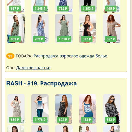
667 ₽
1 245 ₽
762 ₽
1 353 ₽
495 ₽
889 ₽
762 ₽
1 010 ₽
597 ₽
857 ₽
ТОВАРА.
Распродажа взрослое одежда белье
.
93
Орг:
Дамское счастье
RASH - 819. Распродажа
889 ₽
1 778 ₽
622 ₽
483 ₽
843 ₽