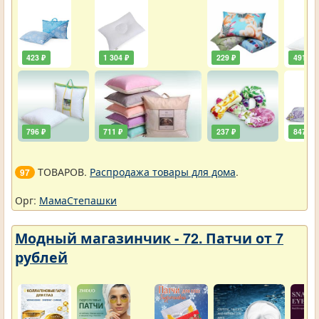
423 ₽
1 304 ₽
229 ₽
491 ₽
796 ₽
711 ₽
237 ₽
847 ₽
ТОВАРОВ.
Распродажа товары для дома
.
97
Орг:
МамаСтепашки
Модный магазинчик - 72. Патчи от 7
рублей