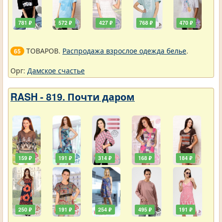
781 ₽
572 ₽
427 ₽
768 ₽
470 ₽
ТОВАРОВ.
Распродажа взрослое одежда белье
.
65
Орг:
Дамское счастье
RASH - 819. Почти даром
159 ₽
191 ₽
314 ₽
168 ₽
184 ₽
250 ₽
191 ₽
254 ₽
495 ₽
191 ₽