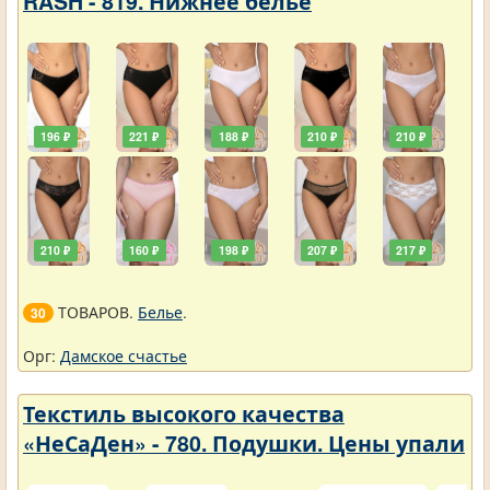
RASH - 819. Нижнее белье
196 ₽
221 ₽
188 ₽
210 ₽
210 ₽
210 ₽
160 ₽
198 ₽
207 ₽
217 ₽
ТОВАРОВ.
Белье
.
30
Орг:
Дамское счастье
Текстиль высокого качества
«НеСаДен» - 780. Подушки. Цены упали