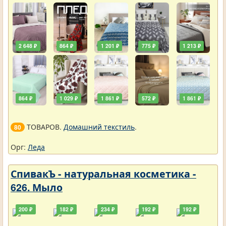
2 648 ₽
864 ₽
1 201 ₽
775 ₽
1 213 ₽
864 ₽
1 029 ₽
1 861 ₽
572 ₽
1 861 ₽
ТОВАРОВ.
Домашний текстиль
.
80
Орг:
Леда
СпивакЪ - натуральная косметика -
626. Мыло
200 ₽
182 ₽
234 ₽
192 ₽
192 ₽