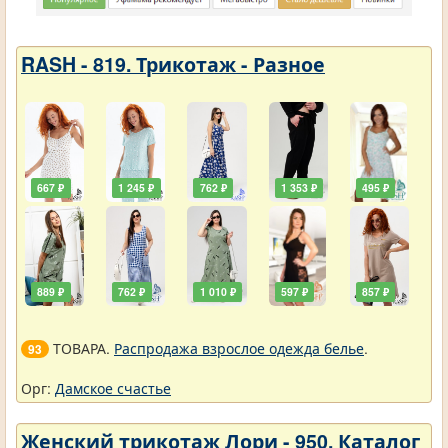
RASH - 819. Трикотаж - Разное
667 ₽
1 245 ₽
762 ₽
1 353 ₽
495 ₽
889 ₽
762 ₽
1 010 ₽
597 ₽
857 ₽
ТОВАРА.
Распродажа взрослое одежда белье
.
93
Орг:
Дамское счастье
Женский трикотаж Лори - 950. Каталог