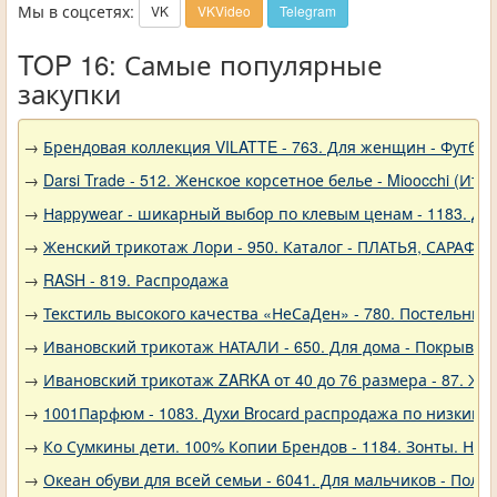
Мы в соцсетях:
VK
VKVideo
Telegram
TOP 16: Самые популярные
закупки
→
Брендовая коллекция VILATTE - 763. Для женщин - Футбол
→
Darsi Trade - 512. Женское корсетное белье - Mioocchi (Ита
→
Нappywear - шикарный выбор по клевым ценам - 1183. Дев
→
Женский трикотаж Лори - 950. Каталог - ПЛАТЬЯ, САРАФА
→
RASH - 819. Распродажа
→
Текстиль высокого качества «НеСаДен» - 780. Постельны
→
Ивановский трикотаж НАТАЛИ - 650. Для дома - Покрывал
→
Ивановский трикотаж ZARKA от 40 до 76 размера - 87. Же
→
1001Парфюм - 1083. Духи Brocard распродажа по низким 
→
Ко Сумкины дети. 100% Копии Брендов - 1184. Зонты. Нов
→
Океан обуви для всей семьи - 6041. Для мальчиков - Полу