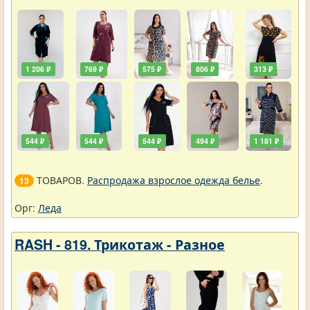
1 206 ₽
769 ₽
575 ₽
806 ₽
313 ₽
544 ₽
544 ₽
544 ₽
494 ₽
1 181 ₽
ТОВАРОВ.
Распродажа взрослое одежда белье
.
13
Орг:
Леда
RASH - 819. Трикотаж - Разное