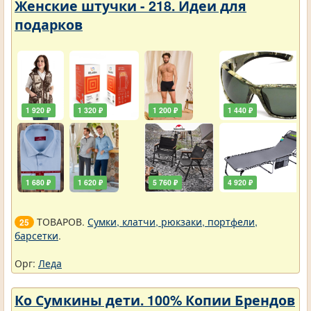
Женские штучки - 218. Идеи для
подарков
1 920 ₽
1 320 ₽
1 200 ₽
1 440 ₽
1 680 ₽
1 620 ₽
5 760 ₽
4 920 ₽
ТОВАРОВ.
Сумки, клатчи, рюкзаки, портфели,
25
барсетки
.
Орг:
Леда
Ко Сумкины дети. 100% Копии Брендов