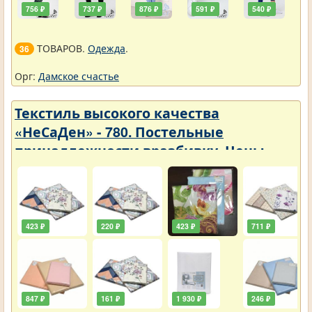
756 ₽
737 ₽
876 ₽
591 ₽
540 ₽
ТОВАРОВ.
Одежда
.
36
Орг:
Дамское счастье
Текстиль высокого качества
«НеСаДен» - 780. Постельные
принадлежности вразбивку. Цены
упали
423 ₽
220 ₽
423 ₽
711 ₽
847 ₽
161 ₽
1 930 ₽
246 ₽