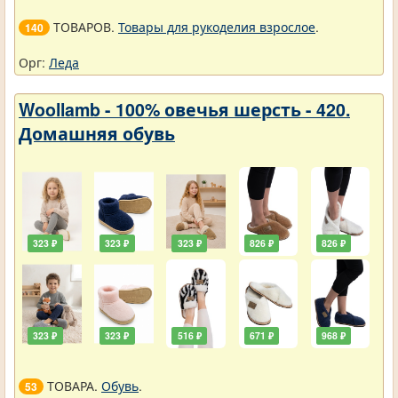
ТОВАРОВ.
Товары для рукоделия взрослое
.
140
Орг:
Леда
Woollamb - 100% овечья шерсть - 420.
Домашняя обувь
323 ₽
323 ₽
323 ₽
826 ₽
826 ₽
323 ₽
323 ₽
516 ₽
671 ₽
968 ₽
ТОВАРА.
Обувь
.
53