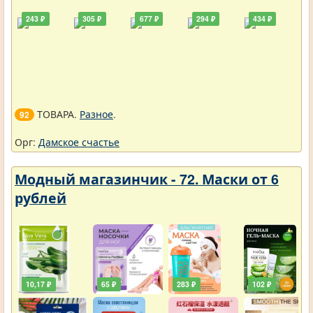
243 ₽
305 ₽
677 ₽
294 ₽
434 ₽
ТОВАРА.
Разное
.
92
Орг:
Дамское счастье
Модный магазинчик - 72. Маски от 6
рублей
10,17 ₽
65 ₽
283 ₽
102 ₽