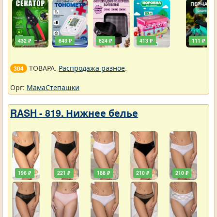
432 ₽
643 ₽
624 ₽
413 ₽
111 ₽
ТОВАРА.
Распродажа разное
.
304
Орг:
МамаСтепашки
RASH - 819. Нижнее белье
196 ₽
221 ₽
188 ₽
210 ₽
210 ₽