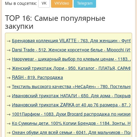
Мы в соцсетях:
VK
VKVideo
Telegram
TOP 16: Самые популярные
закупки
→
Брендовая коллекция VILATTE - 763. Для женщин - Футбол
→
Darsi Trade - 512. Женское корсетное белье - Mioocchi (Ита
→
Нappywear - шикарный выбор по клевым ценам - 1183. Дев
→
Женский трикотаж Лори - 950. Каталог - ПЛАТЬЯ, САРАФА
→
RASH - 819. Распродажа
→
Текстиль высокого качества «НеСаДен» - 780. Постельны
→
Ивановский трикотаж НАТАЛИ - 650. Для дома - Покрывал
→
Ивановский трикотаж ZARKA от 40 до 76 размера - 87. Же
→
1001Парфюм - 1083. Духи Brocard распродажа по низким 
→
Ко Сумкины дети. 100% Копии Брендов - 1184. Зонты. Нов
→
Океан обуви для всей семьи - 6041. Для мальчиков - Полу