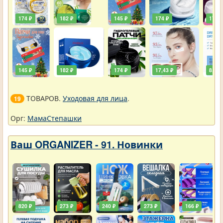
174 ₽
182 ₽
145 ₽
174 ₽
174 ₽
145 ₽
182 ₽
174 ₽
17,43 ₽
8,72 
ТОВАРОВ.
Уходовая для лица
.
19
Орг:
МамаСтепашки
Ваш ORGANIZER - 91. Новинки
820 ₽
273 ₽
240 ₽
273 ₽
166 ₽