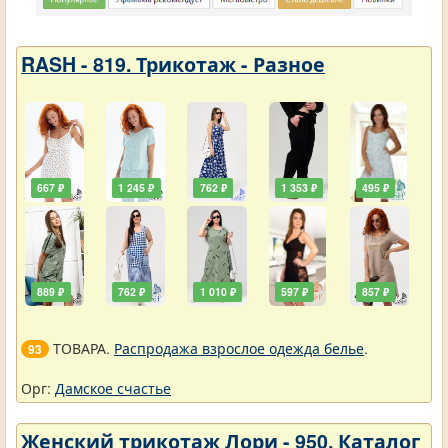
RASH - 819. Трикотаж - Разное
667 ₽
1 245 ₽
762 ₽
1 353 ₽
495 ₽
889 ₽
762 ₽
1 010 ₽
597 ₽
857 ₽
ТОВАРА.
Распродажа взрослое одежда белье
.
93
Орг:
Дамское счастье
Женский трикотаж Лори - 950. Каталог