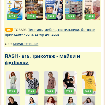
347 ₽
273 ₽
731 ₽
643 ₽
396 ₽
ТОВАРА.
Текстиль, мебель, светильники, бытовые
193
принадлежности, декор для дома
.
Орг:
МамаСтепашки
RASH - 819. Трикотаж - Майки и
футболки
572 ₽
629 ₽
502 ₽
673 ₽
803 ₽