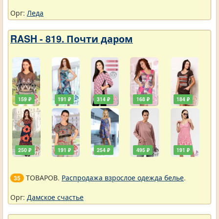
Орг:
Леда
RASH - 819. Почти даром
159 ₽
191 ₽
314 ₽
168 ₽
184 ₽
250 ₽
191 ₽
254 ₽
495 ₽
191 ₽
ТОВАРОВ.
Распродажа взрослое одежда белье
.
35
Орг:
Дамское счастье