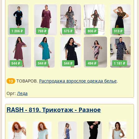
1 206 ₽
769 ₽
575 ₽
806 ₽
313 ₽
544 ₽
544 ₽
544 ₽
494 ₽
1 181 ₽
ТОВАРОВ.
Распродажа взрослое одежда белье
.
13
Орг:
Леда
RASH - 819. Трикотаж - Разное