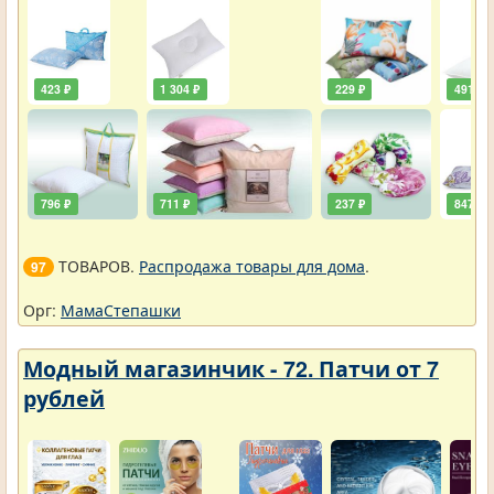
423 ₽
1 304 ₽
229 ₽
491 ₽
796 ₽
711 ₽
237 ₽
847 ₽
ТОВАРОВ.
Распродажа товары для дома
.
97
Орг:
МамаСтепашки
Модный магазинчик - 72. Патчи от 7
рублей