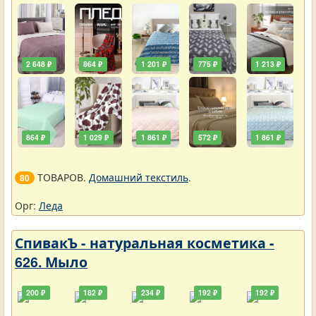
2 648 ₽
864 ₽
1 201 ₽
775 ₽
1 213 ₽
864 ₽
1 029 ₽
1 861 ₽
572 ₽
1 861 ₽
ТОВАРОВ.
Домашний текстиль
.
80
Орг:
Леда
СпивакЪ - натуральная косметика -
626. Мыло
200 ₽
182 ₽
234 ₽
192 ₽
192 ₽