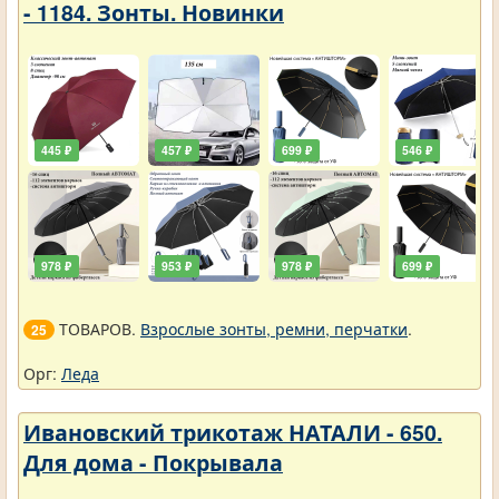
- 1184. Зонты. Новинки
445 ₽
457 ₽
699 ₽
546 ₽
978 ₽
953 ₽
978 ₽
699 ₽
ТОВАРОВ.
Взрослые зонты, ремни, перчатки
.
25
Орг:
Леда
Ивановский трикотаж НАТАЛИ - 650.
Для дома - Покрывала