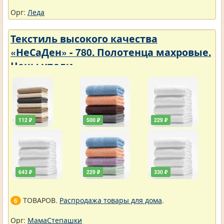
Орг:
Леда
Текстиль высокого качества
«НеСаДен» - 780. Полотенца махровые.
Цены упали
112 ₽
500 ₽
229 ₽
643 ₽
229 ₽
330 ₽
ТОВАРОВ.
Распродажа товары для дома
.
6
Орг:
МамаСтепашки