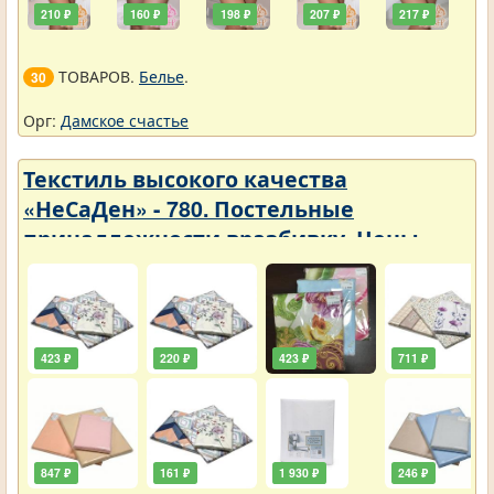
210 ₽
160 ₽
198 ₽
207 ₽
217 ₽
ТОВАРОВ.
Белье
.
30
Орг:
Дамское счастье
Текстиль высокого качества
«НеСаДен» - 780. Постельные
принадлежности вразбивку. Цены
упали
423 ₽
220 ₽
423 ₽
711 ₽
847 ₽
161 ₽
1 930 ₽
246 ₽