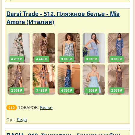
Darsi Trade - 512. Пляжное белье - Mia
Amore (Италия)
4 287 ₽
4 446 ₽
3 016 ₽
3 016 ₽
3 016 ₽
2 539 ₽
3 493 ₽
4 764 ₽
1 586 ₽
2 539 ₽
ТОВАРОВ.
Белье
.
419
Орг:
Леда