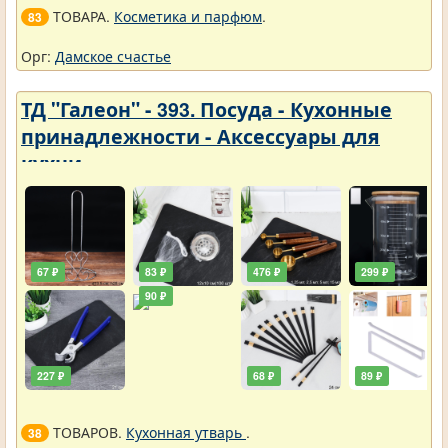
ТОВАРА.
Косметика и парфюм
.
83
Орг:
Дамское счастье
ТД "Галеон" - 393. Посуда - Кухонные
принадлежности - Аксессуары для
кухни
67 ₽
83 ₽
476 ₽
299 ₽
90 ₽
227 ₽
68 ₽
89 ₽
ТОВАРОВ.
Кухонная утварь
.
38