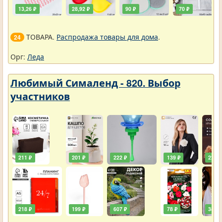
13,26 ₽
28,92 ₽
90 ₽
70 ₽
ТОВАРА.
Распродажа товары для дома
.
24
Орг:
Леда
Любимый Сималенд - 820. Выбор
участников
211 ₽
201 ₽
222 ₽
139 ₽
222 ₽
218 ₽
199 ₽
607 ₽
78 ₽
385 ₽