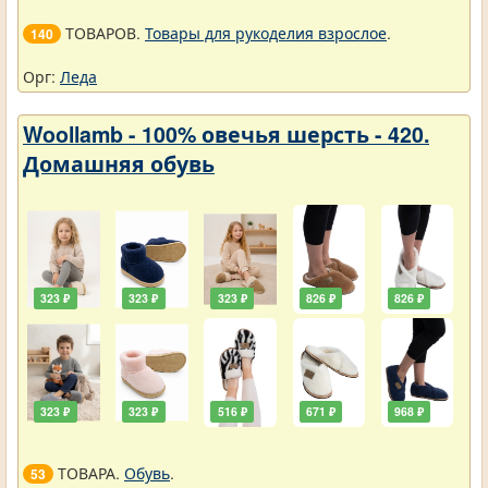
ТОВАРОВ.
Товары для рукоделия взрослое
.
140
Орг:
Леда
Woollamb - 100% овечья шерсть - 420.
Домашняя обувь
323 ₽
323 ₽
323 ₽
826 ₽
826 ₽
323 ₽
323 ₽
516 ₽
671 ₽
968 ₽
ТОВАРА.
Обувь
.
53