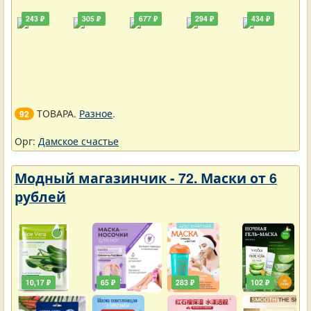
243 ₽
305 ₽
677 ₽
294 ₽
434 ₽
ТОВАРА.
Разное
.
92
Орг:
Дамское счастье
Модный магазинчик - 72. Маски от 6
рублей
10,17 ₽
65 ₽
283 ₽
102 ₽