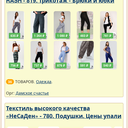
RASH - 819. Трикотаж - Брюки и юбки
635 ₽
1 264 ₽
1 080 ₽
483 ₽
781 ₽
756 ₽
737 ₽
876 ₽
591 ₽
540 ₽
ТОВАРОВ.
Одежда
.
36
Орг:
Дамское счастье
Текстиль высокого качества
«НеСаДен» - 780. Подушки. Цены упали