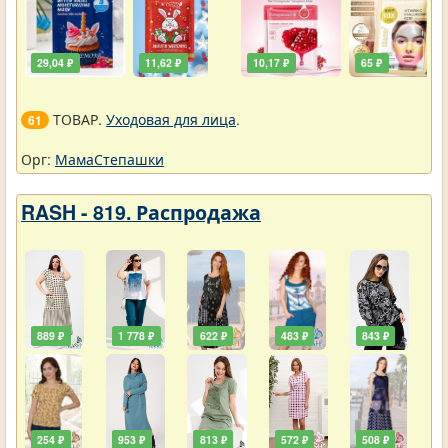
29,04 ₽
11,62 ₽
10,17 ₽
65 ₽
ТОВАР.
Уходовая для лица
.
61
Орг:
МамаСтепашки
RASH - 819. Распродажа
889 ₽
1 778 ₽
622 ₽
483 ₽
843 ₽
254 ₽
953 ₽
813 ₽
572 ₽
508 ₽