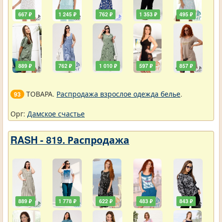
667 ₽
1 245 ₽
762 ₽
1 353 ₽
495 ₽
889 ₽
762 ₽
1 010 ₽
597 ₽
857 ₽
ТОВАРА.
Распродажа взрослое одежда белье
.
93
Орг:
Дамское счастье
RASH - 819. Распродажа
889 ₽
1 778 ₽
622 ₽
483 ₽
843 ₽