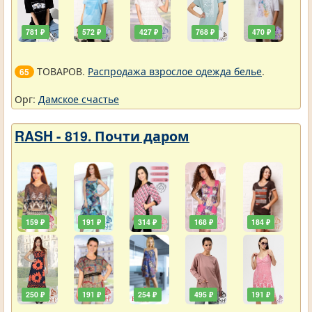
781 ₽
572 ₽
427 ₽
768 ₽
470 ₽
ТОВАРОВ.
Распродажа взрослое одежда белье
.
65
Орг:
Дамское счастье
RASH - 819. Почти даром
159 ₽
191 ₽
314 ₽
168 ₽
184 ₽
250 ₽
191 ₽
254 ₽
495 ₽
191 ₽