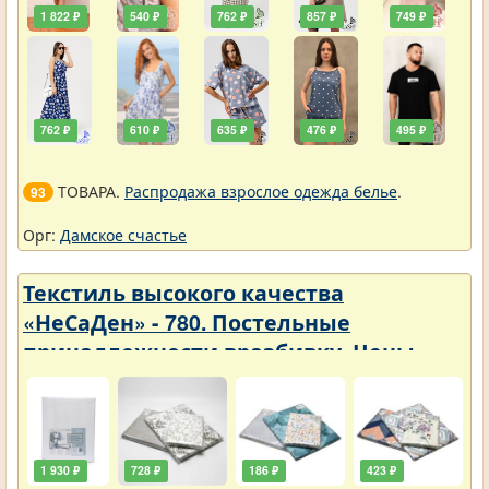
1 822 ₽
540 ₽
762 ₽
857 ₽
749 ₽
762 ₽
610 ₽
635 ₽
476 ₽
495 ₽
ТОВАРА.
Распродажа взрослое одежда белье
.
93
Орг:
Дамское счастье
Текстиль высокого качества
«НеСаДен» - 780. Постельные
принадлежности вразбивку. Цены
упали
1 930 ₽
728 ₽
186 ₽
423 ₽