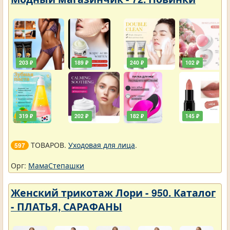
203 ₽
189 ₽
240 ₽
102 ₽
319 ₽
202 ₽
182 ₽
145 ₽
ТОВАРОВ.
Уходовая для лица
.
597
Орг:
МамаСтепашки
Женский трикотаж Лори - 950. Каталог
- ПЛАТЬЯ, САРАФАНЫ