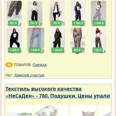
591 ₽
991 ₽
781 ₽
1 265 ₽
1 080 ₽
1 265 ₽
1 080 ₽
1 264 ₽
434 ₽
756 ₽
ТОВАРОВ.
Одежда
.
36
Орг:
Дамское счастье
Текстиль высокого качества
«НеСаДен» - 780. Подушки. Цены упали