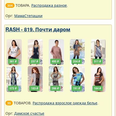
ТОВАРА.
Распродажа разное
.
304
Орг:
МамаСтепашки
RASH - 819. Почти даром
381 ₽
237 ₽
495 ₽
254 ₽
311 ₽
572 ₽
183 ₽
286 ₽
191 ₽
184 ₽
ТОВАРОВ.
Распродажа взрослое одежда белье
.
35
Орг:
Дамское счастье