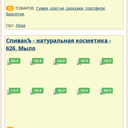
ТОВАРОВ.
Сумки, клатчи, рюкзаки, портфели,
25
барсетки
.
Орг:
Леда
СпивакЪ - натуральная косметика -
626. Мыло
200 ₽
182 ₽
234 ₽
192 ₽
192 ₽
172 ₽
192 ₽
182 ₽
192 ₽
305 ₽