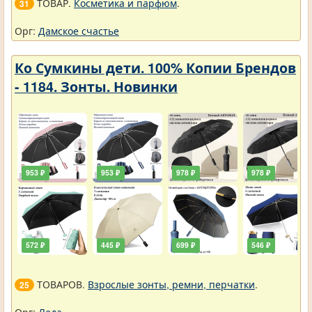
ТОВАР.
Косметика и парфюм
.
31
Орг:
Дамское счастье
Ко Сумкины дети. 100% Копии Брендов
- 1184. Зонты. Новинки
953 ₽
953 ₽
978 ₽
978 ₽
572 ₽
445 ₽
699 ₽
546 ₽
ТОВАРОВ.
Взрослые зонты, ремни, перчатки
.
25