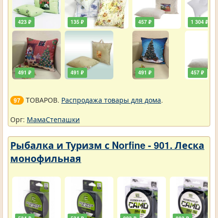
423 ₽
135 ₽
457 ₽
1 304 ₽
491 ₽
491 ₽
491 ₽
457 ₽
ТОВАРОВ.
Распродажа товары для дома
.
97
Орг:
МамаСтепашки
Рыбалка и Туризм с Norfine - 901. Леска
монофильная