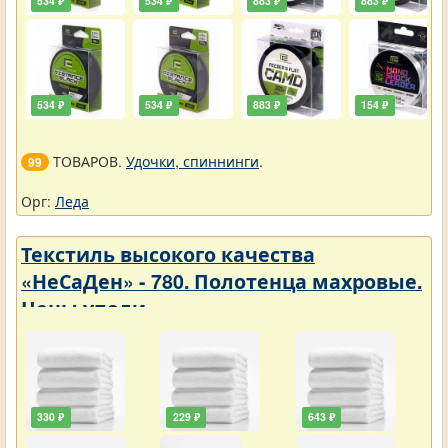
534 ₽
534 ₽
883 ₽
883 ₽
534 ₽
534 ₽
883 ₽
154 ₽
ТОВАРОВ.
Удочки, спиннинги
.
99
Орг:
Леда
Текстиль высокого качества
«НеСаДен» - 780. Полотенца махровые.
Цены упали
330 ₽
229 ₽
643 ₽