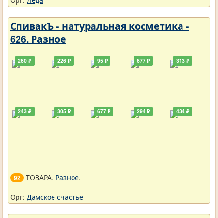
Орг:
Леда
СпивакЪ - натуральная косметика -
626. Разное
260 ₽
226 ₽
95 ₽
677 ₽
313 ₽
243 ₽
305 ₽
677 ₽
294 ₽
434 ₽
ТОВАРА.
Разное
.
92
Орг:
Дамское счастье