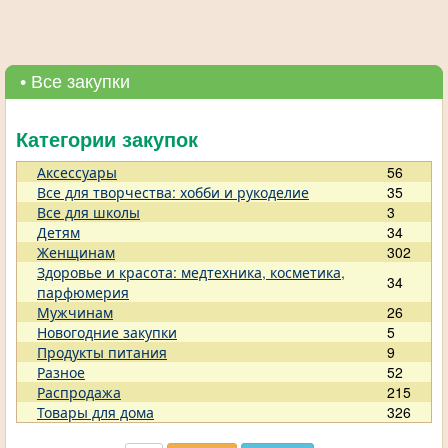
• Все закупки
Категории закупок
Аксессуары
56
Все для творчества: хобби и рукоделие
35
Все для школы
3
Детям
34
Женщинам
302
Здоровье и красота: медтехника, косметика,
34
парфюмерия
Мужчинам
26
Новогодние закупки
5
Продукты питания
9
Разное
52
Распродажа
215
Товары для дома
326