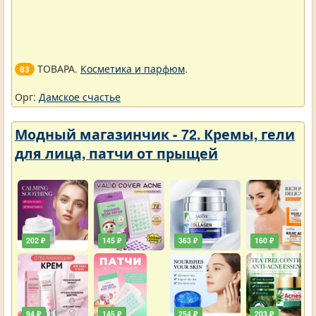
ТОВАРА.
Косметика и парфюм
.
83
Орг:
Дамское счастье
Модный магазинчик - 72. Кремы, гели
для лица, патчи от прыщей
202 ₽
145 ₽
363 ₽
160 ₽
94 ₽
145 ₽
254 ₽
203 ₽