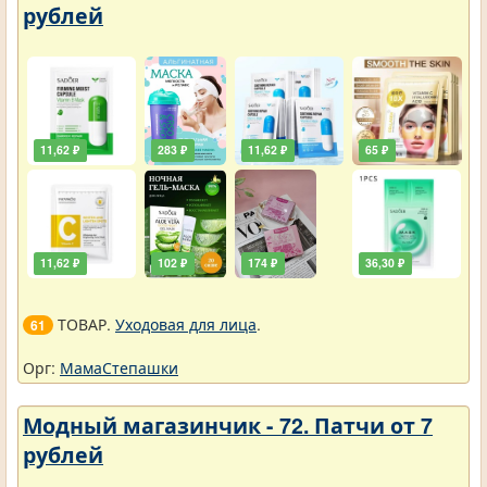
рублей
11,62 ₽
283 ₽
11,62 ₽
65 ₽
11,62 ₽
102 ₽
174 ₽
36,30 ₽
ТОВАР.
Уходовая для лица
.
61
Орг:
МамаСтепашки
Модный магазинчик - 72. Патчи от 7
рублей