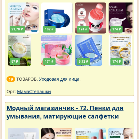
21,78 ₽
182 ₽
174 ₽
174 ₽
87 ₽
174 ₽
8,72 ₽
174 ₽
ТОВАРОВ.
Уходовая для лица
.
19
Орг:
МамаСтепашки
Модный магазинчик - 72. Пенки для
умывания, матирующие салфетки