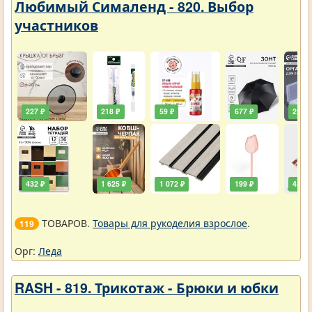
Любимый Сималенд - 820. Выбор
участников
227 ₽
218 ₽
59 ₽
677 ₽
290 ₽
432 ₽
1 625 ₽
1 072 ₽
199 ₽
432 ₽
ТОВАРОВ.
Товары для рукоделия взрослое
.
119
Орг:
Леда
RASH - 819. Трикотаж - Брюки и юбки