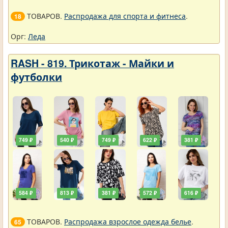
ТОВАРОВ.
Распродажа для спорта и фитнеса
.
18
Орг:
Леда
RASH - 819. Трикотаж - Майки и
футболки
749 ₽
540 ₽
749 ₽
622 ₽
381 ₽
584 ₽
813 ₽
381 ₽
572 ₽
616 ₽
ТОВАРОВ.
Распродажа взрослое одежда белье
.
65