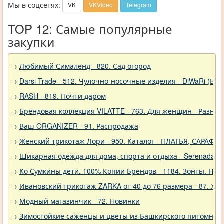
Мы в соцсетях:
VK
VKVideo
Telegram
TOP 12: Самые популярные
закупки
→
Любимый Сималенд - 820. Сад огород
→
Darsi Trade - 512. Чулочно-носочные изделия - DiWaRi (Бел
→
RASH - 819. Почти даром
→
Брендовая коллекция VILATTE - 763. Для женщин - Разное
→
Ваш ORGANIZER - 91. Распродажа
→
Женский трикотаж Лори - 950. Каталог - ПЛАТЬЯ, САРАФА
→
Шикарная одежда для дома, спорта и отдыха - Serenada - 
→
Ко Сумкины дети. 100% Копии Брендов - 1184. Зонты. Нов
→
Ивановский трикотаж ZARKA от 40 до 76 размера - 87. Ж
→
Модный магазинчик - 72. Новинки
→
Зимостойкие саженцы и цветы из Башкирского питомника 