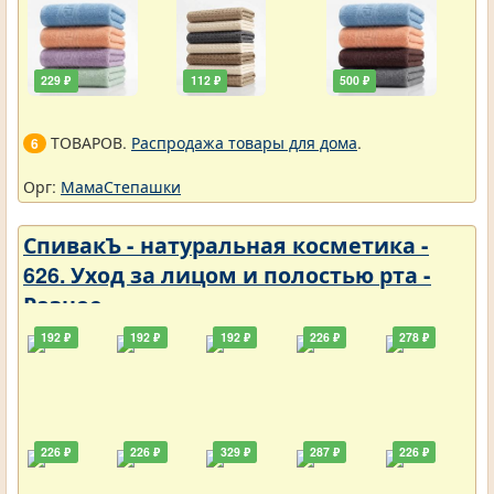
229 ₽
112 ₽
500 ₽
ТОВАРОВ.
Распродажа товары для дома
.
6
Орг:
МамаСтепашки
СпивакЪ - натуральная косметика -
626. Уход за лицом и полостью рта -
Разное
192 ₽
192 ₽
192 ₽
226 ₽
278 ₽
226 ₽
226 ₽
329 ₽
287 ₽
226 ₽