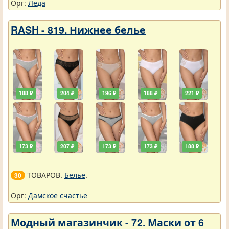
Орг:
Леда
RASH - 819. Нижнее белье
188 ₽
204 ₽
196 ₽
188 ₽
221 ₽
173 ₽
207 ₽
173 ₽
173 ₽
188 ₽
ТОВАРОВ.
Белье
.
30
Орг:
Дамское счастье
Модный магазинчик - 72. Маски от 6