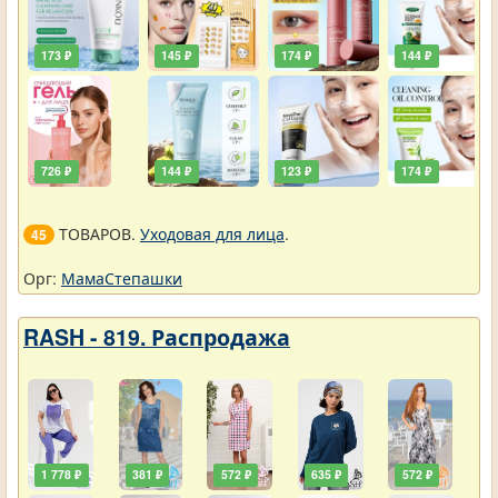
173 ₽
145 ₽
174 ₽
144 ₽
726 ₽
144 ₽
123 ₽
174 ₽
ТОВАРОВ.
Уходовая для лица
.
45
Орг:
МамаСтепашки
RASH - 819. Распродажа
1 778 ₽
381 ₽
572 ₽
635 ₽
572 ₽