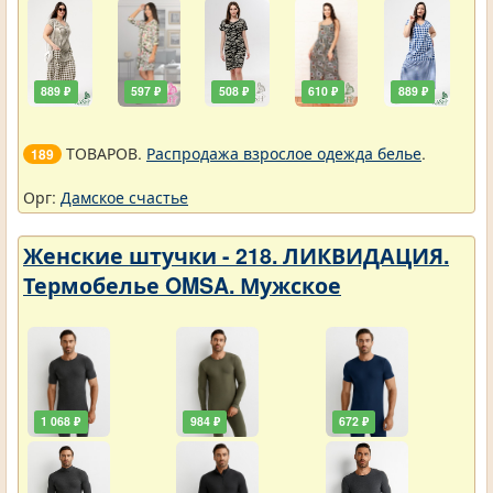
889 ₽
597 ₽
508 ₽
610 ₽
889 ₽
ТОВАРОВ.
Распродажа взрослое одежда белье
.
189
Орг:
Дамское счастье
Женские штучки - 218. ЛИКВИДАЦИЯ.
Термобелье OMSA. Мужское
1 068 ₽
984 ₽
672 ₽