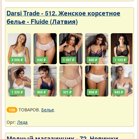
Darsi Trade - 512. Женское корсетное
белье - Fluide (Латвия)
2 056 ₽
635 ₽
1 397 ₽
840 ₽
1 123 ₽
1 335 ₽
860 ₽
321 ₽
908 ₽
945 ₽
ТОВАРОВ.
Белье
.
108
Орг:
Леда
Модный магазинчик - 72. Новинки