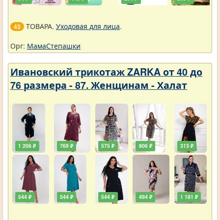
ТОВАРА.
Уходовая для лица
.
43
Орг:
МамаСтепашки
Ивановский трикотаж ZARKA от 40 до
76 размера - 87. Женщинам - Халат
1 206 ₽
769 ₽
575 ₽
806 ₽
313 ₽
544 ₽
544 ₽
544 ₽
494 ₽
1 181 ₽