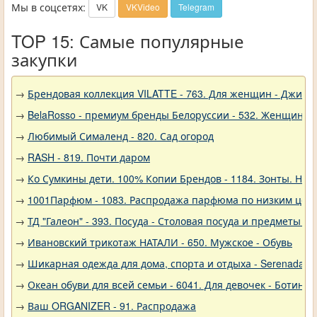
Мы в соцсетях:
VK
VKVideo
Telegram
TOP 15: Самые популярные
закупки
→
Брендовая коллекция VILATTE - 763. Для женщин - Джинс
→
BelaRosso - премиум бренды Белоруссии - 532. Женщина
→
Любимый Сималенд - 820. Сад огород
→
RASH - 819. Почти даром
→
Ко Сумкины дети. 100% Копии Брендов - 1184. Зонты. Нов
→
1001Парфюм - 1083. Распродажа парфюма по низким цен
→
ТД "Галеон" - 393. Посуда - Столовая посуда и предметы с
→
Ивановский трикотаж НАТАЛИ - 650. Мужское - Обувь
→
Шикарная одежда для дома, спорта и отдыха - Serenada - 
→
Океан обуви для всей семьи - 6041. Для девочек - Ботинки
→
Ваш ORGANIZER - 91. Распродажа