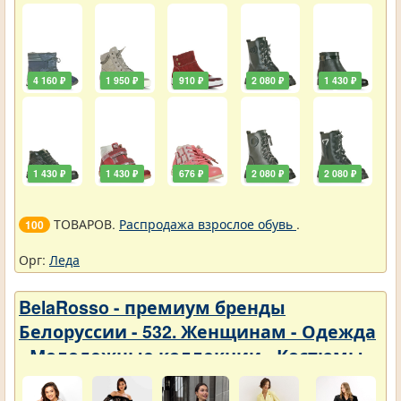
4 160 ₽
1 950 ₽
910 ₽
2 080 ₽
1 430 ₽
1 430 ₽
1 430 ₽
676 ₽
2 080 ₽
2 080 ₽
ТОВАРОВ.
Распродажа взрослое обувь
.
100
Орг:
Леда
BelaRosso - премиум бренды
Белоруссии - 532. Женщинам - Одежда
- Молодежные коллекции - Костюмы