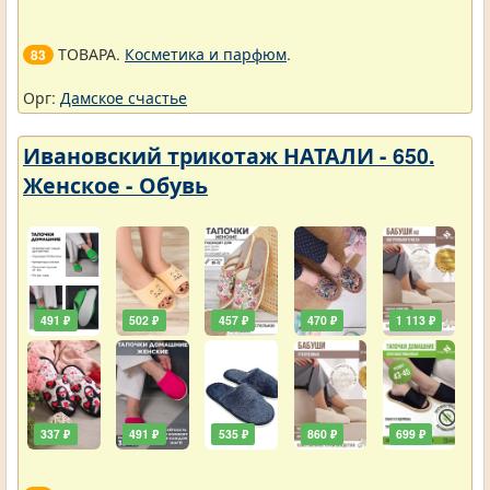
ТОВАРА.
Косметика и парфюм
.
83
Орг:
Дамское счастье
Ивановский трикотаж НАТАЛИ - 650.
Женское - Обувь
491 ₽
502 ₽
457 ₽
470 ₽
1 113 ₽
337 ₽
491 ₽
535 ₽
860 ₽
699 ₽