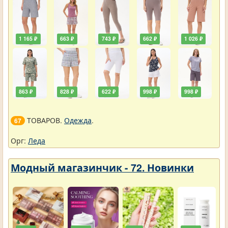
1 165 ₽
663 ₽
743 ₽
662 ₽
1 026 ₽
863 ₽
828 ₽
622 ₽
998 ₽
998 ₽
ТОВАРОВ.
Одежда
.
67
Орг:
Леда
Модный магазинчик - 72. Новинки