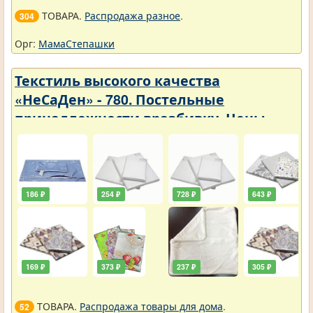
ТОВАРА.
Распродажа разное
.
304
Орг:
МамаСтепашки
Текстиль высокого качества
«НеСаДен» - 780. Постельные
принадлежности вразбивку. Цены
упали
186 ₽
254 ₽
728 ₽
643 ₽
169 ₽
373 ₽
237 ₽
305 ₽
ТОВАРА.
Распродажа товары для дома
.
52