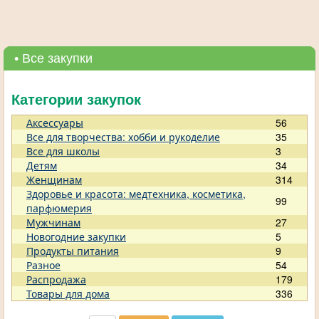
• Все закупки
Категории закупок
Аксессуары
56
Все для творчества: хобби и рукоделие
35
Все для школы
3
Детям
34
Женщинам
314
Здоровье и красота: медтехника, косметика,
99
парфюмерия
Мужчинам
27
Новогодние закупки
5
Продукты питания
9
Разное
54
Распродажа
179
Товары для дома
336