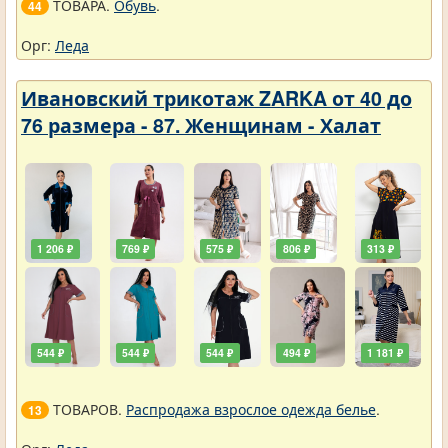
ТОВАРА.
Обувь
.
44
Орг:
Леда
Ивановский трикотаж ZARKA от 40 до
76 размера - 87. Женщинам - Халат
1 206 ₽
769 ₽
575 ₽
806 ₽
313 ₽
544 ₽
544 ₽
544 ₽
494 ₽
1 181 ₽
ТОВАРОВ.
Распродажа взрослое одежда белье
.
13