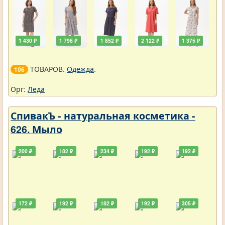
1 430 ₽
1 796 ₽
1 852 ₽
2 122 ₽
1 375 ₽
ТОВАРОВ.
Одежда
.
106
Орг:
Леда
СпивакЪ - натуральная косметика -
626. Мыло
200 ₽
182 ₽
234 ₽
192 ₽
192 ₽
172 ₽
192 ₽
182 ₽
192 ₽
305 ₽