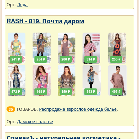
Орг:
Леда
RASH - 819. Почти даром
241 ₽
254 ₽
286 ₽
314 ₽
250 ₽
572 ₽
168 ₽
159 ₽
343 ₽
495 ₽
ТОВАРОВ.
Распродажа взрослое одежда белье
.
35
Орг:
Дамское счастье
СпивакЪ - натуральная косметика -