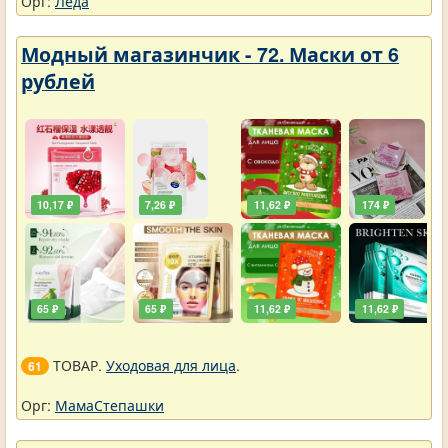
Орг:
Леда
Модный магазинчик - 72. Маски от 6
рублей
10,17 ₽
7,26 ₽
11,62 ₽
174 ₽
65 ₽
65 ₽
11,62 ₽
11,62 ₽
ТОВАР.
Уходовая для лица
.
61
Орг:
МамаСтепашки