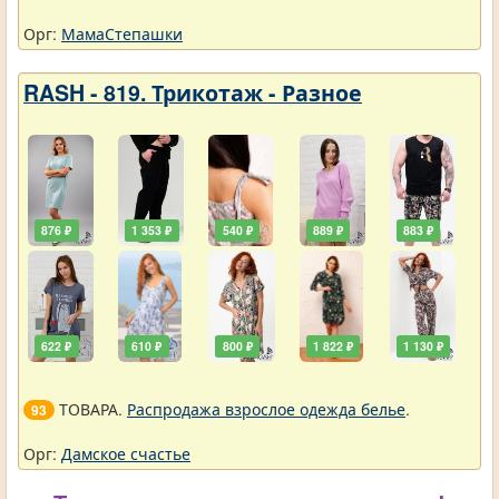
Орг:
МамаСтепашки
RASH - 819. Трикотаж - Разное
876 ₽
1 353 ₽
540 ₽
889 ₽
883 ₽
622 ₽
610 ₽
800 ₽
1 822 ₽
1 130 ₽
ТОВАРА.
Распродажа взрослое одежда белье
.
93
Орг:
Дамское счастье