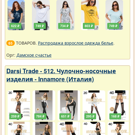
622 ₽
749 ₽
734 ₽
803 ₽
749 ₽
ТОВАРОВ.
Распродажа взрослое одежда белье
.
65
Орг:
Дамское счастье
Darsi Trade - 512. Чулочно-носочные
изделия - Innamore (Италия)
259 ₽
784 ₽
651 ₽
295 ₽
168 ₽