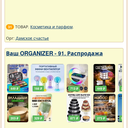
ТОВАР.
Косметика и парфюм
.
31
Орг:
Дамское счастье
Ваш ORGANIZER - 91. Распродажа
449 ₽
166 ₽
713 ₽
449 ₽
203 
203 ₽
329 ₽
871 ₽
273 ₽
90 ₽