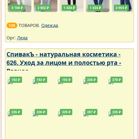
3 108 ₽
2 952 ₽
1 434 ₽
1 434 ₽
2 904 ₽
ТОВАРОВ.
Одежда
.
128
Орг:
Леда
СпивакЪ - натуральная косметика -
626. Уход за лицом и полостью рта -
Разное
192 ₽
192 ₽
192 ₽
226 ₽
278 ₽
226 ₽
226 ₽
329 ₽
287 ₽
226 ₽