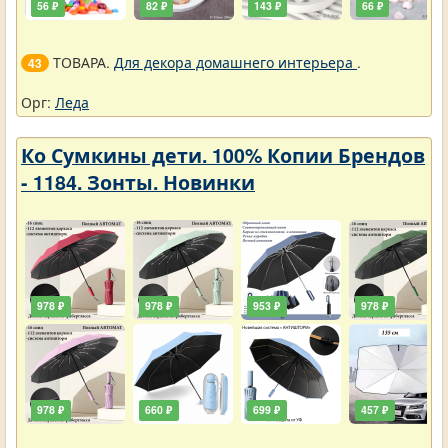
56 ₽
82 ₽
143 ₽
66 ₽
ТОВАРА.
Для декора домашнего интерьера
.
43
Орг:
Леда
Ко Сумкины дети. 100% Копии Брендов
- 1184. Зонты. Новинки
978 ₽
978 ₽
953 ₽
978 ₽
978 ₽
660 ₽
699 ₽
457 ₽