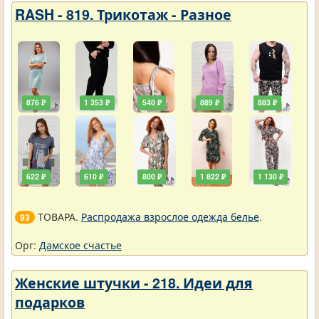
RASH - 819. Трикотаж - Разное
876 ₽
1 353 ₽
540 ₽
889 ₽
883 ₽
622 ₽
610 ₽
800 ₽
1 822 ₽
1 130 ₽
ТОВАРА.
Распродажа взрослое одежда белье
.
93
Орг:
Дамское счастье
Женские штучки - 218. Идеи для
подарков