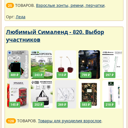
ТОВАРОВ.
Взрослые зонты, ремни, перчатки
.
25
Орг:
Леда
Любимый Сималенд - 820. Выбор
участников
489 ₽
243 ₽
113 ₽
799 ₽
297 ₽
145 ₽
252 ₽
269 ₽
583 ₽
218 ₽
ТОВАРОВ.
Товары для рукоделия взрослое
.
128