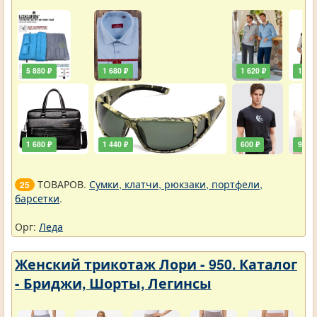
5 880 ₽
1 680 ₽
1 620 ₽
1 920
1 680 ₽
1 440 ₽
600 ₽
900 ₽
ТОВАРОВ.
Сумки, клатчи, рюкзаки, портфели,
25
барсетки
.
Орг:
Леда
Женский трикотаж Лори - 950. Каталог
- Бриджи, Шорты, Легинсы