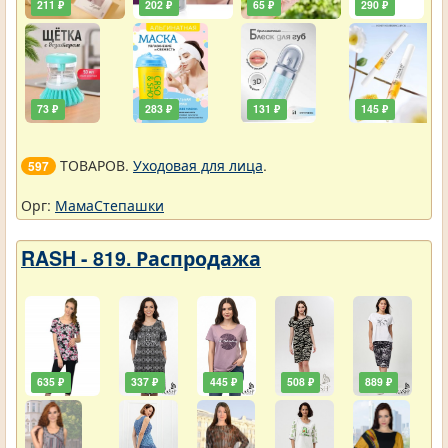
211 ₽
202 ₽
65 ₽
290 ₽
73 ₽
283 ₽
131 ₽
145 ₽
ТОВАРОВ.
Уходовая для лица
.
597
Орг:
МамаСтепашки
RASH - 819. Распродажа
635 ₽
337 ₽
445 ₽
508 ₽
889 ₽