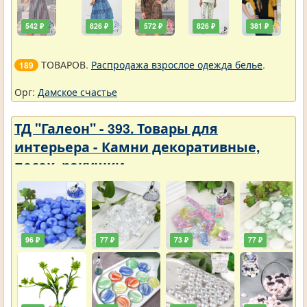
542 ₽
826 ₽
572 ₽
826 ₽
381 ₽
ТОВАРОВ.
Распродажа взрослое одежда белье
.
189
Орг:
Дамское счастье
ТД "Галеон" - 393. Товары для
интерьера - Камни декоративные,
песок, ракушки
96 ₽
77 ₽
73 ₽
77 ₽