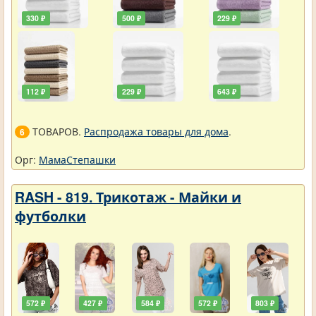
330 ₽
500 ₽
229 ₽
112 ₽
229 ₽
643 ₽
ТОВАРОВ.
Распродажа товары для дома
.
6
Орг:
МамаСтепашки
RASH - 819. Трикотаж - Майки и
футболки
572 ₽
427 ₽
584 ₽
572 ₽
803 ₽