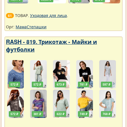
ТОВАР.
Уходовая для лица
.
61
Орг:
МамаСтепашки
RASH - 819. Трикотаж - Майки и
футболки
572 ₽
572 ₽
673 ₽
781 ₽
597 ₽
572 ₽
381 ₽
622 ₽
749 ₽
768 ₽