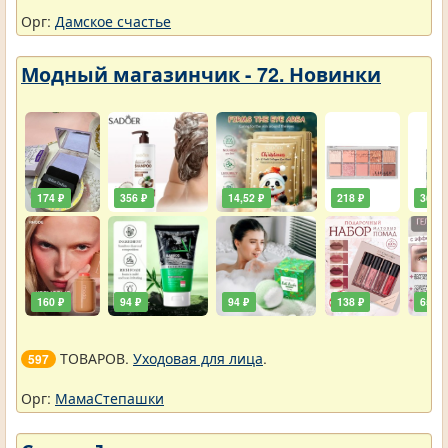
Орг:
Дамское счастье
Модный магазинчик - 72. Новинки
174 ₽
356 ₽
14,52 ₽
218 ₽
36,30
160 ₽
94 ₽
94 ₽
138 ₽
65 ₽
ТОВАРОВ.
Уходовая для лица
.
597
Орг:
МамаСтепашки