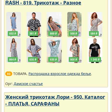
RASH - 819. Трикотаж - Разное
832 ₽
381 ₽
889 ₽
508 ₽
584 ₽
864 ₽
635 ₽
635 ₽
800 ₽
1 245 ₽
ТОВАРА.
Распродажа взрослое одежда белье
.
93
Орг:
Дамское счастье
Женский трикотаж Лори - 950. Каталог
- ПЛАТЬЯ, САРАФАНЫ