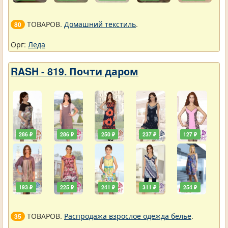
ТОВАРОВ.
Домашний текстиль
.
80
Орг:
Леда
RASH - 819. Почти даром
286 ₽
286 ₽
250 ₽
237 ₽
127 ₽
193 ₽
225 ₽
241 ₽
311 ₽
254 ₽
ТОВАРОВ.
Распродажа взрослое одежда белье
.
35