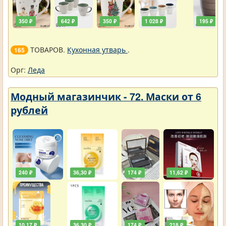
350 ₽
642 ₽
350 ₽
1 028 ₽
195 ₽
ТОВАРОВ.
Кухонная утварь
.
165
Орг:
Леда
Модный магазинчик - 72. Маски от 6
рублей
240 ₽
36,30 ₽
174 ₽
11,62 ₽
10,17 ₽
36,30 ₽
174 ₽
218 ₽