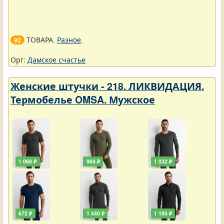
ТОВАРА.
Разное
.
92
Орг:
Дамское счастье
Женские штучки - 218. ЛИКВИДАЦИЯ.
Термобелье OMSA. Мужское
1 068 ₽
984 ₽
1 032 ₽
672 ₽
1 440 ₽
1 195 ₽