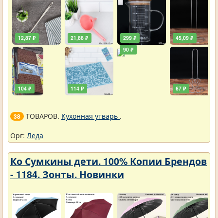
12,87 ₽
21,88 ₽
299 ₽
45,09 ₽
90 ₽
104 ₽
114 ₽
67 ₽
ТОВАРОВ.
Кухонная утварь
.
38
Орг:
Леда
Ко Сумкины дети. 100% Копии Брендов
- 1184. Зонты. Новинки