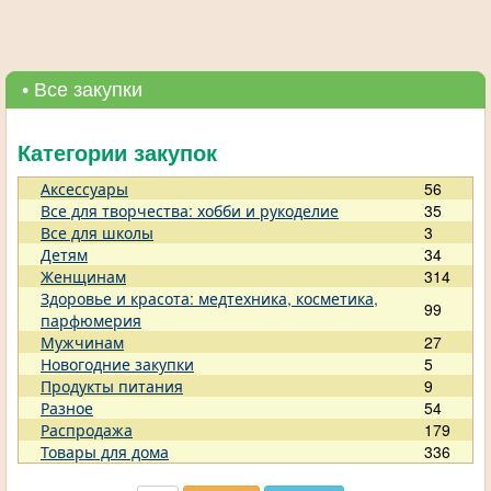
• Все закупки
Категории закупок
Аксессуары
56
Все для творчества: хобби и рукоделие
35
Все для школы
3
Детям
34
Женщинам
314
Здоровье и красота: медтехника, косметика,
99
парфюмерия
Мужчинам
27
Новогодние закупки
5
Продукты питания
9
Разное
54
Распродажа
179
Товары для дома
336