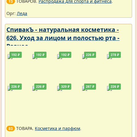
ТОВАРОВ.
Распродажа для спорта и фитнеса
.
13
Орг:
Леда
СпивакЪ - натуральная косметика -
626. Уход за лицом и полостью рта -
Разное
192 ₽
192 ₽
192 ₽
226 ₽
278 ₽
226 ₽
226 ₽
329 ₽
287 ₽
226 ₽
ТОВАРА.
Косметика и парфюм
.
83