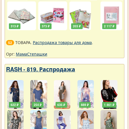
313 ₽
373 ₽
203 ₽
2 117 ₽
ТОВАРА.
Распродажа товары для дома
.
52
Орг:
МамаСтепашки
RASH - 819. Распродажа
622 ₽
254 ₽
635 ₽
889 ₽
1 461 ₽