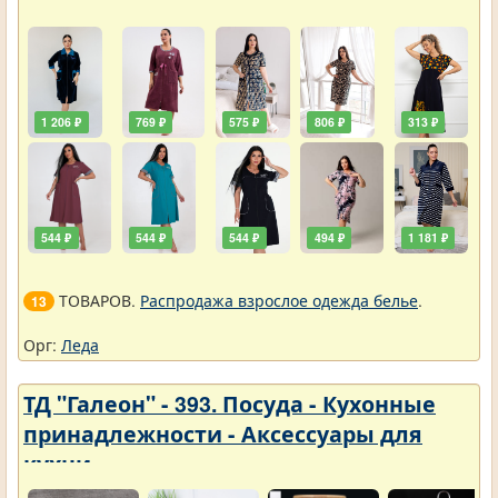
1 206 ₽
769 ₽
575 ₽
806 ₽
313 ₽
544 ₽
544 ₽
544 ₽
494 ₽
1 181 ₽
ТОВАРОВ.
Распродажа взрослое одежда белье
.
13
Орг:
Леда
ТД "Галеон" - 393. Посуда - Кухонные
принадлежности - Аксессуары для
кухни