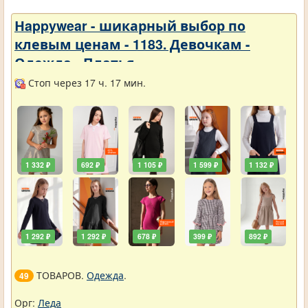
Нappywear - шикарный выбор по
клевым ценам - 1183. Девочкам -
Одежда - Платья
Стоп через 17 ч. 17 мин.
1 332 ₽
692 ₽
1 105 ₽
1 599 ₽
1 132 ₽
1 292 ₽
1 292 ₽
678 ₽
399 ₽
892 ₽
ТОВАРОВ.
Одежда
.
49
Орг:
Леда