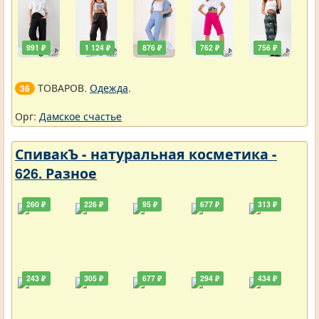
991 ₽
1 124 ₽
876 ₽
762 ₽
756 ₽
ТОВАРОВ.
Одежда
.
36
Орг:
Дамское счастье
СпивакЪ - натуральная косметика -
626. Разное
260 ₽
226 ₽
95 ₽
677 ₽
313 ₽
243 ₽
305 ₽
677 ₽
294 ₽
434 ₽