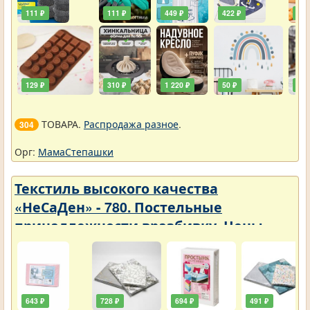
111 ₽
111 ₽
449 ₽
422 ₽
240
129 ₽
310 ₽
1 220 ₽
50 ₽
748
ТОВАРА.
Распродажа разное
.
304
Орг:
МамаСтепашки
Текстиль высокого качества
«НеСаДен» - 780. Постельные
принадлежности вразбивку. Цены
упали
643 ₽
728 ₽
694 ₽
491 ₽