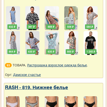
832 ₽
381 ₽
889 ₽
508 ₽
584 ₽
864 ₽
635 ₽
635 ₽
800 ₽
1 245 ₽
ТОВАРА.
Распродажа взрослое одежда белье
.
93
Орг:
Дамское счастье
RASH - 819. Нижнее белье