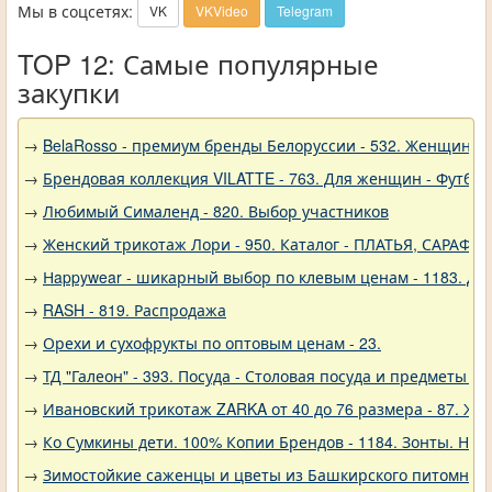
Мы в соцсетях:
VK
VKVideo
Telegram
TOP 12: Самые популярные
закупки
→
BelaRosso - премиум бренды Белоруссии - 532. Женщина
→
Брендовая коллекция VILATTE - 763. Для женщин - Футбол
→
Любимый Сималенд - 820. Выбор участников
→
Женский трикотаж Лори - 950. Каталог - ПЛАТЬЯ, САРАФА
→
Нappywear - шикарный выбор по клевым ценам - 1183. Дев
→
RASH - 819. Распродажа
→
Орехи и сухофрукты по оптовым ценам - 23.
→
ТД "Галеон" - 393. Посуда - Столовая посуда и предметы с
→
Ивановский трикотаж ZARKA от 40 до 76 размера - 87. Же
→
Ко Сумкины дети. 100% Копии Брендов - 1184. Зонты. Нов
→
Зимостойкие саженцы и цветы из Башкирского питомника 