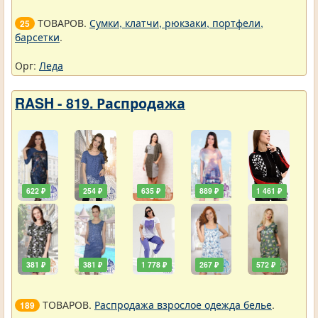
ТОВАРОВ.
Сумки, клатчи, рюкзаки, портфели,
25
барсетки
.
Орг:
Леда
RASH - 819. Распродажа
622 ₽
254 ₽
635 ₽
889 ₽
1 461 ₽
381 ₽
381 ₽
1 778 ₽
267 ₽
572 ₽
ТОВАРОВ.
Распродажа взрослое одежда белье
.
189