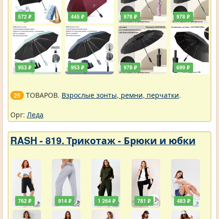
572 ₽
445 ₽
978 ₽
978 ₽
953 ₽
953 ₽
978 ₽
699 ₽
ТОВАРОВ.
Взрослые зонты, ремни, перчатки
.
25
Орг:
Леда
RASH - 819. Трикотаж - Брюки и юбки
762 ₽
914 ₽
1 264 ₽
781 ₽
483 ₽