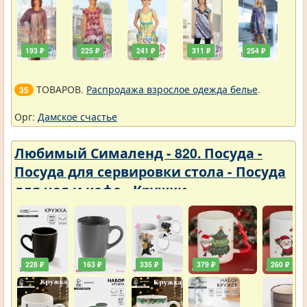
193 ₽
225 ₽
241 ₽
311 ₽
254 ₽
ТОВАРОВ.
Распродажа взрослое одежда белье
.
35
Орг:
Дамское счастье
Любимый Сималенд - 820. Посуда -
Посуда для сервировки стола - Посуда
для чая и кофе - Кружки
228 ₽
163 ₽
335 ₽
379 ₽
260 ₽