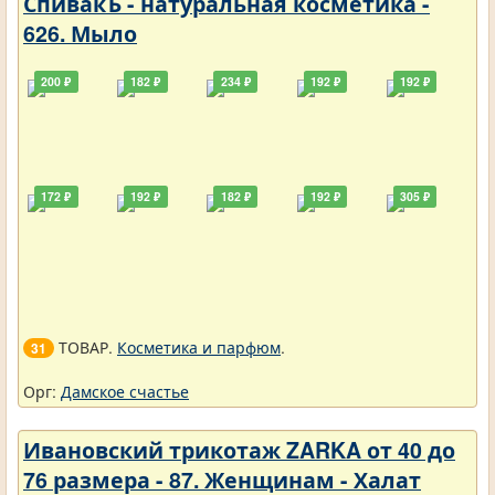
СпивакЪ - натуральная косметика -
626. Мыло
200 ₽
182 ₽
234 ₽
192 ₽
192 ₽
172 ₽
192 ₽
182 ₽
192 ₽
305 ₽
ТОВАР.
Косметика и парфюм
.
31
Орг:
Дамское счастье
Ивановский трикотаж ZARKA от 40 до
76 размера - 87. Женщинам - Халат