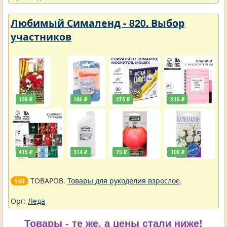
Любимый Сималенд - 820. Выбор
участников
129 ₽
186 ₽
274 ₽
218 ₽
415 ₽
314 ₽
75 ₽
106 ₽
ТОВАРОВ.
Товары для рукоделия взрослое
.
140
Орг:
Леда
Товары - те же, а цены стали ниже!