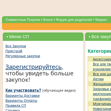
Совместные Покупки
•
Блоги
•
Форум для родителей
•
Маркет
• Меню СП
• Все заку
Все Закупки
Пристрой
Категори
Регулярные закупки
Аксессуар
Все для тв
Зарегистрируйтесь
,
рукоделие
чтобы увидеть больше
Все для ш
закупок!
Детям
Женщина
Здоровье 
Как участвовать?
(обучающее видео)
медтехник
Варианты Доставки
парфюме
Варианты Оплаты
Мужчина
Правила СП
Новогодни
Справка