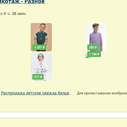
икотаж - Разное
 9 ч. 38 мин.
1 257 ₽
380 ₽
1 198 ₽
511 ₽
.
Распродажа детское одежда белье
.
Для пролистывания изобра