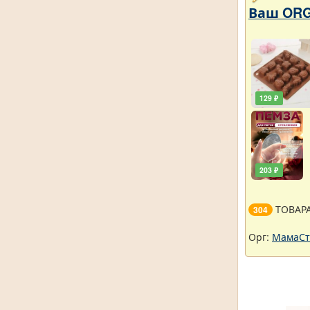
Ваш ORG
129 ₽
203 ₽
ТОВАР
304
Орг:
МамаСт