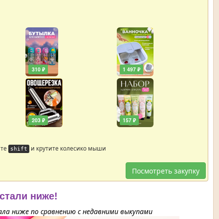
310 ₽
1 497 ₽
203 ₽
157 ₽
йте
и крутите колесико мыши
shift
Посмотреть закупку
 стали ниже!
ла ниже по сравнению с недавними выкупами