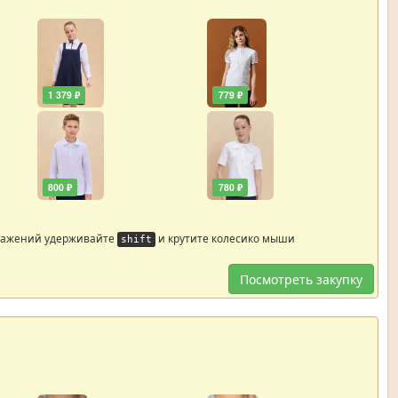
1 379 ₽
779 ₽
800 ₽
780 ₽
ражений удерживайте
и крутите колесико мыши
shift
Посмотреть закупку