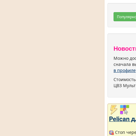
Популярн
Новост
Можно дос
сначала в
в профиле
Стоимость
ЦВЗ Мульт
Pelican
Стоп через