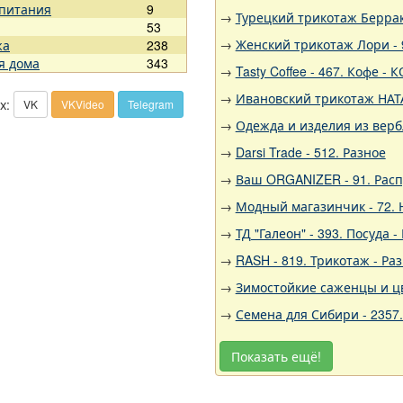
 питания
9
→
Турецкий трикотаж Беррак,
53
→
Женский трикотаж Лори - 9
жа
238
я дома
343
→
Tasty Coffee - 467. Кофе 
→
Ивановский трикотаж НАТА
х:
VK
VKVideo
Telegram
→
Одежда и изделия из вер
→
Darsi Trade - 512. Разное
→
Ваш ORGANIZER - 91. Рас
→
Модный магазинчик - 72.
→
ТД "Галеон" - 393. Посуда -
→
RASH - 819. Трикотаж - Ра
→
Зимостойкие саженцы и цв
→
Семена для Сибири - 2357
Показать ещё!