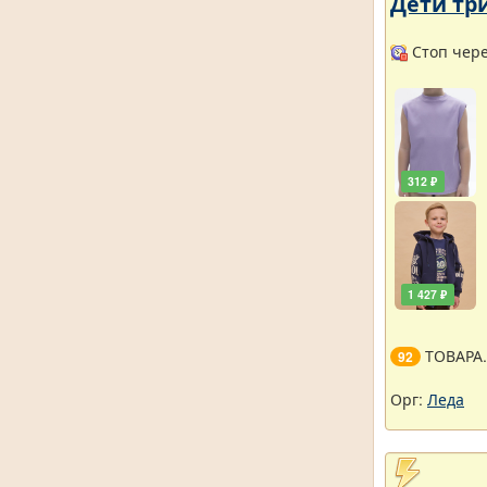
Дети тр
Стоп через
312 ₽
1 427 ₽
ТОВАРА
92
Орг:
Леда