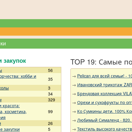
пки
TOP 19: Самые п
и закупок
ы
56
→
Pelican для всей семьи!
орчества: хобби и
35
→
Ивановский трикотаж ZARK
колы
3
→
Брендовая коллекция VILA
34
м
329
→
Орехи и сухофрукты по оп
и красота:
→
Ко Сумкины дети. 100% К
а, косметика,
99
рия
→
Любимый Сималенд - 820. 
м
26
→
Текстиль высокого качест
е закупки
5