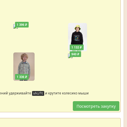
1 396 ₽
1 132 ₽
940 ₽
1 336 ₽
жений удерживайте
и крутите колесико мыши
shift
Посмотреть закупку