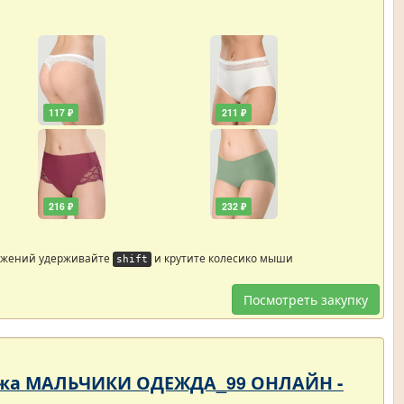
117 ₽
211 ₽
216 ₽
232 ₽
ажений удерживайте
и крутите колесико мыши
shift
Посмотреть закупку
родажа МАЛЬЧИКИ ОДЕЖДА_99 ОНЛАЙН -