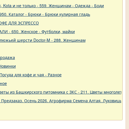
 Kota и не только - 559. Женщинам - Одежда - Боди
50. Каталог - Брюки - Брюки кулирная гладь
- КОФЕ ДЛЯ ЭСПРЕССО
ЛИ - 650. Женское - Футболки, майки
блюжьей шерсти Doctor-M - 288. Женщинам
продажа
 Новинки
 Посуда для кофе и чая - Разное
зное
еты из Башкирского питомника с ЗКС - 211. Цветы многолетние
. Предзаказ. Осень 2026. Агрофирма Семена Алтая. Луковицы. 