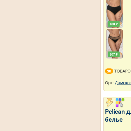
188 ₽
207 ₽
ТОВАРО
30
Орг:
Дамское
Pelican
белье