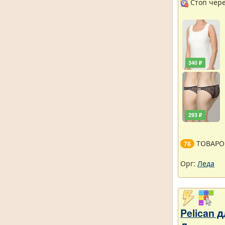
Стоп через
340 ₽
293 ₽
ТОВАРО
78
Орг:
Леда
Pelican