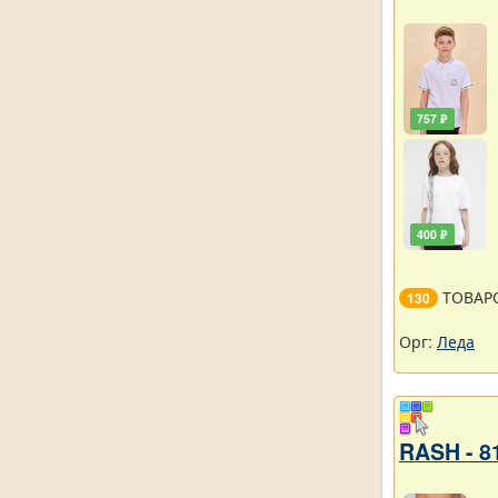
757 ₽
400 ₽
ТОВАР
130
Орг:
Леда
RASH - 8