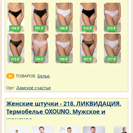
196 ₽
221 ₽
188 ₽
210 ₽
210 ₽
210 ₽
160 ₽
198 ₽
207 ₽
217 ₽
ТОВАРОВ.
Белье
.
30
Орг:
Дамское счастье
Женские штучки - 218. ЛИКВИДАЦИЯ.
Термобелье OXOUNO. Мужское и
женское