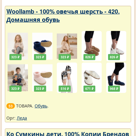
Woollamb - 100% овечья шерсть - 420.
Домашняя обувь
323 ₽
323 ₽
323 ₽
826 ₽
826 ₽
323 ₽
323 ₽
516 ₽
671 ₽
968 ₽
ТОВАРА.
Обувь
.
53
Орг:
Леда
Ко Сумкины дети. 100% Копии Брендов