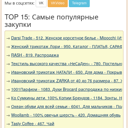
Мы в соцсетях:
VK
VKVideo
Telegram
TOP 15: Самые популярные
закупки
→
Darsi Trade - 512. Женское корсетное белье - Mioocchi (Ита
→
Женский трикотаж Лори - 950. Каталог - ПЛАТЬЯ, САРАФА
→
RASH - 819. Распродажа
→
Текстиль высокого качества «НеСаДен» - 780. Постельны
→
Ивановский трикотаж НАТАЛИ - 650. Для дома - Покрывал
→
Ивановский трикотаж ZARKA от 40 до 76 размера - 87. Же
→
1001Парфюм - 1083. Духи Brocard распродажа по низким 
→
Ко Сумкины дети. 100% Копии Брендов - 1184. Зонты. Нов
→
Океан обуви для всей семьи - 6041. Для мальчиков - Полу
→
Woollamb - 100% овечья шерсть - 420. Домашняя обувь
→
Tasty Coffee - 467. Чай