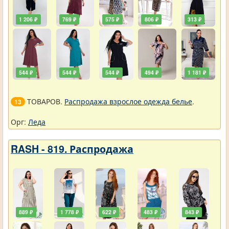
1 206 ₽
769 ₽
575 ₽
806 ₽
313 ₽
544 ₽
544 ₽
544 ₽
494 ₽
1 181 ₽
ТОВАРОВ.
Распродажа взрослое одежда белье
.
13
Орг:
Леда
RASH - 819. Распродажа
889 ₽
1 778 ₽
622 ₽
483 ₽
843 ₽