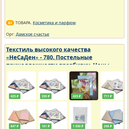
ТОВАРА.
Косметика и парфюм
.
83
Орг:
Дамское счастье
Текстиль высокого качества
«НеСаДен» - 780. Постельные
принадлежности вразбивку. Цены
упали
423 ₽
220 ₽
423 ₽
711 ₽
847 ₽
161 ₽
1 930 ₽
246 ₽