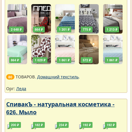
2 648 ₽
864 ₽
1 201 ₽
775 ₽
1 213 ₽
864 ₽
1 029 ₽
1 861 ₽
572 ₽
1 861 ₽
ТОВАРОВ.
Домашний текстиль
.
80
Орг:
Леда
СпивакЪ - натуральная косметика -
626. Мыло
200 ₽
182 ₽
234 ₽
192 ₽
192 ₽