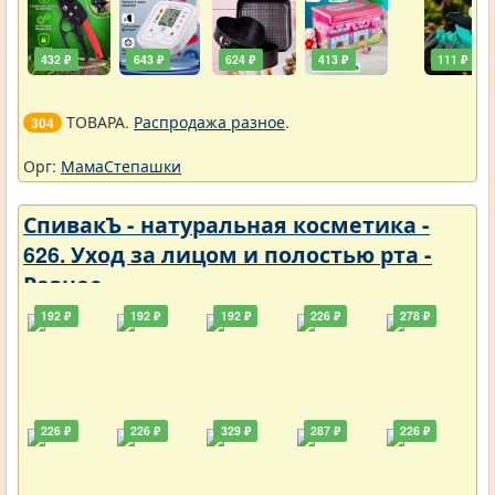
432 ₽
643 ₽
624 ₽
413 ₽
111 ₽
ТОВАРА.
Распродажа разное
.
304
Орг:
МамаСтепашки
СпивакЪ - натуральная косметика -
626. Уход за лицом и полостью рта -
Разное
192 ₽
192 ₽
192 ₽
226 ₽
278 ₽
226 ₽
226 ₽
329 ₽
287 ₽
226 ₽