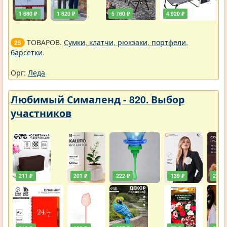
1 680 ₽
1 620 ₽
5 760 ₽
4 920 ₽
ТОВАРОВ.
Сумки, клатчи, рюкзаки, портфели,
25
барсетки
.
Орг:
Леда
Любимый Сималенд - 820. Выбор
участников
211 ₽
201 ₽
222 ₽
139 ₽
222 ₽