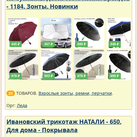
- 1184. Зонты. Новинки
445 ₽
457 ₽
699 ₽
546 ₽
978 ₽
953 ₽
978 ₽
699 ₽
ТОВАРОВ.
Взрослые зонты, ремни, перчатки
.
25
Орг:
Леда
Ивановский трикотаж НАТАЛИ - 650.
Для дома - Покрывала