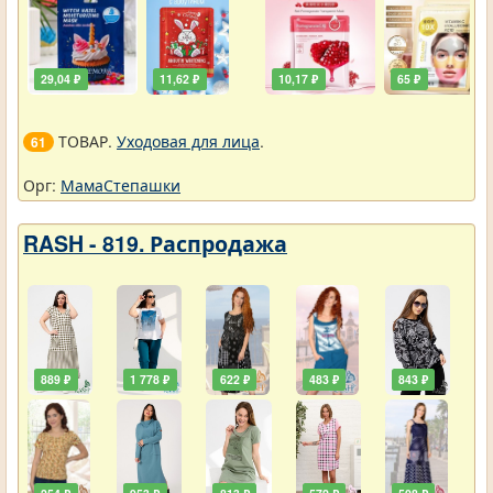
29,04 ₽
11,62 ₽
10,17 ₽
65 ₽
ТОВАР.
Уходовая для лица
.
61
Орг:
МамаСтепашки
RASH - 819. Распродажа
889 ₽
1 778 ₽
622 ₽
483 ₽
843 ₽