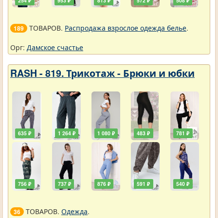
254 ₽
953 ₽
813 ₽
572 ₽
508 ₽
ТОВАРОВ.
Распродажа взрослое одежда белье
.
189
Орг:
Дамское счастье
RASH - 819. Трикотаж - Брюки и юбки
635 ₽
1 264 ₽
1 080 ₽
483 ₽
781 ₽
756 ₽
737 ₽
876 ₽
591 ₽
540 ₽
ТОВАРОВ.
Одежда
.
36