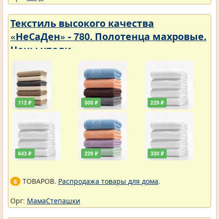
Текстиль высокого качества
«НеСаДен» - 780. Полотенца махровые.
Цены упали
112 ₽
500 ₽
229 ₽
643 ₽
229 ₽
330 ₽
ТОВАРОВ.
Распродажа товары для дома
.
6
Орг:
МамаСтепашки