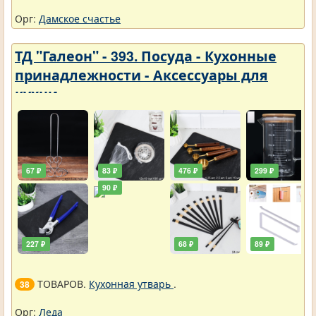
Орг:
Дамское счастье
ТД "Галеон" - 393. Посуда - Кухонные
принадлежности - Аксессуары для
кухни
67 ₽
83 ₽
476 ₽
299 ₽
90 ₽
227 ₽
68 ₽
89 ₽
ТОВАРОВ.
Кухонная утварь
.
38
Орг:
Леда