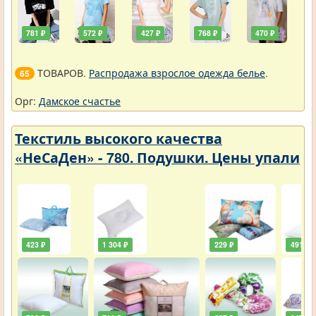
781 ₽
572 ₽
427 ₽
768 ₽
470 ₽
ТОВАРОВ.
Распродажа взрослое одежда белье
.
65
Орг:
Дамское счастье
Текстиль высокого качества
«НеСаДен» - 780. Подушки. Цены упали
423 ₽
1 304 ₽
229 ₽
491 ₽