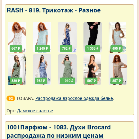
RASH - 819. Трикотаж - Разное
667 ₽
1 245 ₽
762 ₽
1 353 ₽
495 ₽
889 ₽
762 ₽
1 010 ₽
597 ₽
857 ₽
ТОВАРА.
Распродажа взрослое одежда белье
.
93
Орг:
Дамское счастье
1001Парфюм - 1083. Духи Brocard
распродажа по низким ценам