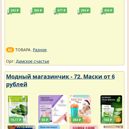
243 ₽
305 ₽
677 ₽
294 ₽
434 ₽
ТОВАРА.
Разное
.
92
Орг:
Дамское счастье
Модный магазинчик - 72. Маски от 6
рублей
10,17 ₽
65 ₽
283 ₽
102 ₽