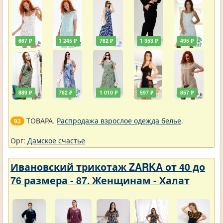
667 ₽
1 245 ₽
762 ₽
1 353 ₽
495 ₽
889 ₽
762 ₽
1 010 ₽
597 ₽
857 ₽
ТОВАРА.
Распродажа взрослое одежда белье
.
93
Орг:
Дамское счастье
Ивановский трикотаж ZARKA от 40 до
76 размера - 87. Женщинам - Халат